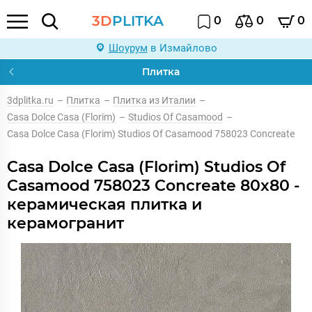
3D
PLITKA
0
0
0
Шоурум
в Измайлово
Плитка
3dplitka.ru
–
Плитка
–
Плитка из Италии
–
Casa Dolce Casa (Florim)
–
Studios Of Casamood
–
Casa Dolce Casa (Florim) Studios Of Casamood 758023 Concreate
Casa Dolce Casa (Florim) Studios Of
Casamood 758023 Concreate 80x80 -
керамическая плитка и
керамогранит