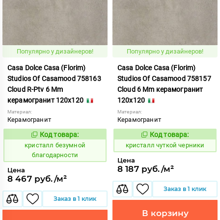
Популярно у дизайнеров!
Популярно у дизайнеров!
Casa Dolce Casa (Florim)
Casa Dolce Casa (Florim)
Studios Of Casamood 758163
Studios Of Casamood 758157
Cloud R-Ptv 6 Mm
Cloud 6 Mm керамогранит
керамогранит 120x120
120x120
Материал:
Материал:
Керамогранит
Керамогранит
Код товара:
Код товара:
827253
827244
Код:
Код:
кристалл безумной
кристалл чуткой черники
благодарности
Цена
8 187 руб./м²
Цена
8 467 руб./м²
Заказ в 1 клик
Заказ в 1 клик
В корзину