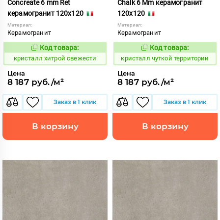
Concreate 6 mm Ret
Chalk 6 Mm керамогранит
керамогранит 120x120
120x120
Материал:
Материал:
Керамогранит
Керамогранит
Код товара:
Код товара:
826583
827229
Код:
Код:
кристалл хитрой свежести
кристалл чуткой территории
Цена
Цена
8 187 руб./м²
8 187 руб./м²
Заказ в 1 клик
Заказ в 1 клик
В корзину
В корзину