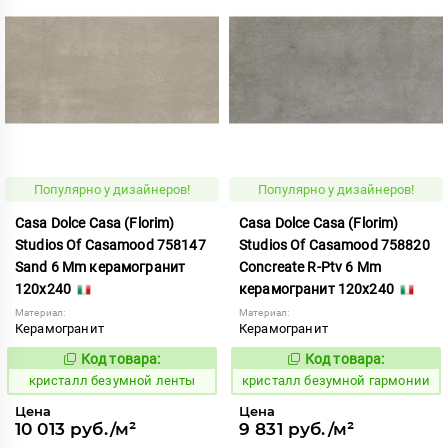
Популярно у дизайнеров!
Популярно у дизайнеров!
Casa Dolce Casa (Florim)
Casa Dolce Casa (Florim)
Studios Of Casamood 758147
Studios Of Casamood 758820
Sand 6 Mm керамогранит
Concreate R-Ptv 6 Mm
120x240
керамогранит 120x240
Материал:
Материал:
Керамогранит
Керамогранит
Код товара:
Код товара:
827293
827266
Код:
Код:
кристалл безумной ленты
кристалл безумной гармонии
Цена
Цена
10 013 руб./м²
9 831 руб./м²