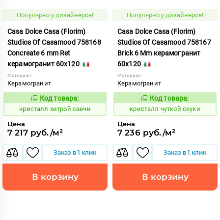
Популярно у дизайнеров!
Популярно у дизайнеров!
Casa Dolce Casa (Florim)
Casa Dolce Casa (Florim)
Studios Of Casamood 758168
Studios Of Casamood 758167
Concreate 6 mm Ret
Brick 6 Mm керамогранит
керамогранит 60x120
60x120
Материал:
Материал:
Керамогранит
Керамогранит
Код товара:
Код товара:
826584
827219
Код:
Код:
кристалл хитрой свечи
кристалл чуткой скуки
Цена
Цена
7 217 руб./м²
7 236 руб./м²
Заказ в 1 клик
Заказ в 1 клик
В корзину
В корзину