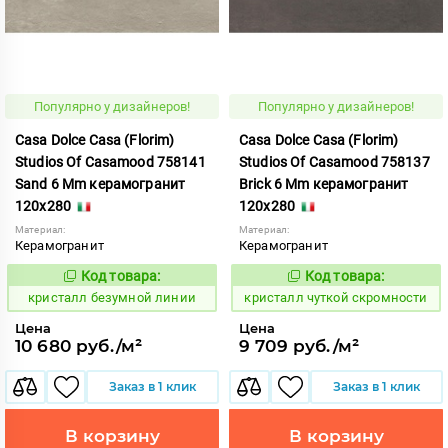
Популярно у дизайнеров!
Популярно у дизайнеров!
Casa Dolce Casa (Florim)
Casa Dolce Casa (Florim)
Studios Of Casamood 758141
Studios Of Casamood 758137
Sand 6 Mm керамогранит
Brick 6 Mm керамогранит
120x280
120x280
Материал:
Материал:
Керамогранит
Керамогранит
Код товара:
Код товара:
827294
827218
Код:
Код:
кристалл безумной линии
кристалл чуткой скромности
Цена
Цена
10 680 руб./м²
9 709 руб./м²
Заказ в 1 клик
Заказ в 1 клик
В корзину
В корзину