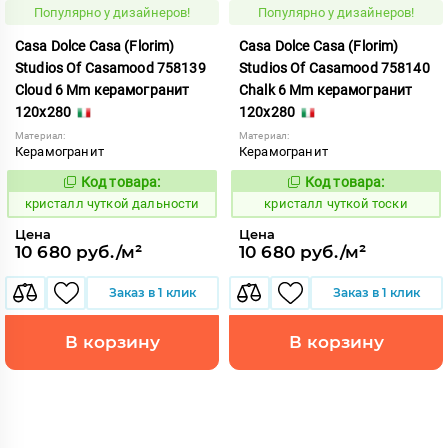
Популярно у дизайнеров!
Популярно у дизайнеров!
Casa Dolce Casa (Florim)
Casa Dolce Casa (Florim)
Studios Of Casamood 758139
Studios Of Casamood 758140
Cloud 6 Mm керамогранит
Chalk 6 Mm керамогранит
120x280
120x280
Материал:
Материал:
Керамогранит
Керамогранит
Код товара:
Код товара:
827246
827231
Код:
Код:
кристалл чуткой дальности
кристалл чуткой тоски
Цена
Цена
10 680 руб./м²
10 680 руб./м²
Заказ в 1 клик
Заказ в 1 клик
В корзину
В корзину