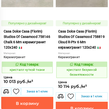
Популярно у дизайнеров!
Популярно у дизайнеров!
Casa Dolce Casa (Florim)
Casa Dolce Casa (Florim)
Studios Of Casamood 758146
Studios Of Casamood 758819
Chalk 6 Mm керамогранит
Cloud R-Ptv 6 Mm
120x240
керамогранит 120x240
Материал:
Материал:
Керамогранит
Керамогранит
Код товара:
Код товара:
827230
827254
Код:
Код:
кристалл чуткой ткани
кристалл безумной
безмятежности
Цена
10 013 руб./м²
Цена
10 114 руб./м²
Заказ в 1 клик
Заказ в 1 клик
В корзину
В корзину