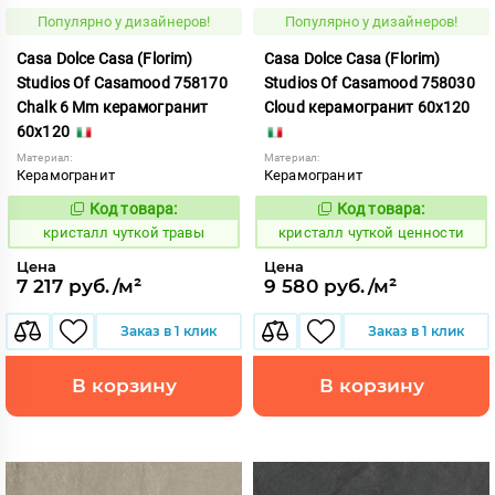
Популярно у дизайнеров!
Популярно у дизайнеров!
Casa Dolce Casa (Florim)
Casa Dolce Casa (Florim)
Studios Of Casamood 758170
Studios Of Casamood 758030
Chalk 6 Mm керамогранит
Cloud керамогранит 60x120
60x120
Материал:
Материал:
Керамогранит
Керамогранит
Код товара:
Код товара:
827232
827242
Код:
Код:
кристалл чуткой травы
кристалл чуткой ценности
Цена
Цена
7 217 руб./м²
9 580 руб./м²
Заказ в 1 клик
Заказ в 1 клик
В корзину
В корзину