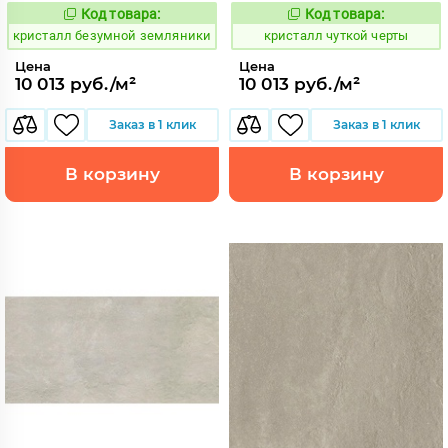
Код товара:
Код товара:
827281
827245
Код:
Код:
кристалл безумной земляники
кристалл чуткой черты
Цена
Цена
10 013 руб./м²
10 013 руб./м²
Заказ в 1 клик
Заказ в 1 клик
В корзину
В корзину