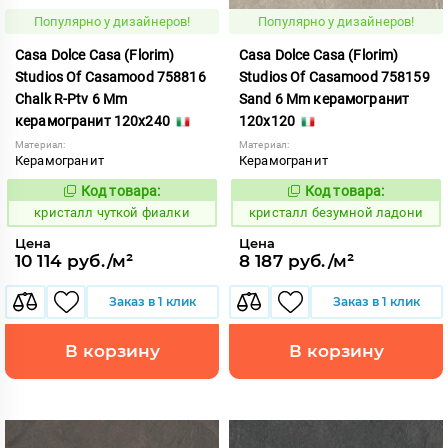
Популярно у дизайнеров!
Популярно у дизайнеров!
Casa Dolce Casa (Florim)
Casa Dolce Casa (Florim)
Studios Of Casamood 758816
Studios Of Casamood 758159
Chalk R-Ptv 6 Mm
Sand 6 Mm керамогранит
керамогранит 120x240
120x120
Материал:
Материал:
Керамогранит
Керамогранит
Код товара:
Код товара:
827239
827292
Код:
Код:
кристалл чуткой фиалки
кристалл безумной ладони
Цена
Цена
10 114 руб./м²
8 187 руб./м²
Заказ в 1 клик
Заказ в 1 клик
В корзину
В корзину