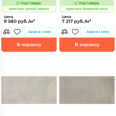
Код товара:
Код товара:
827214
827295
Код:
Код:
кристалл чуткой сирени
кристалл безумной луны
Цена
Цена
9 580 руб./м²
7 217 руб./м²
Заказ в 1 клик
Заказ в 1 клик
В корзину
В корзину