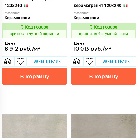
120x240
керамогранит 120x240
Материал:
Материал:
Керамогранит
Керамогранит
Код товара:
Код товара:
827217
827258
Код:
Код:
кристалл чуткой скрипки
кристалл безумной веры
Цена
Цена
8 912 руб./м²
10 013 руб./м²
Заказ в 1 клик
Заказ в 1 клик
В корзину
В корзину