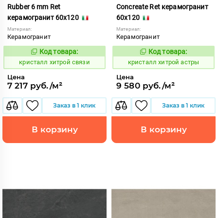
Rubber 6 mm Ret
Concreate Ret керамогранит
керамогранит 60x120
60x120
Материал:
Материал:
Керамогранит
Керамогранит
Код товара:
Код товара:
826586
826581
Код:
Код:
кристалл хитрой связи
кристалл хитрой астры
Цена
Цена
7 217 руб./м²
9 580 руб./м²
Заказ в 1 клик
Заказ в 1 клик
В корзину
В корзину