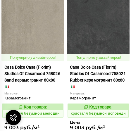
Популярно у дизайнеров!
Популярно у дизайнеров!
Casa Dolce Casa (Florim)
Casa Dolce Casa (Florim)
Studios Of Casamood 758026
Studios Of Casamood 758021
Sand керамогранит 80x80
Rubber керамогранит 80x80
Материал:
Материал:
Керамогранит
Керамогранит
Код товара:
Код товара:
827298
827285
Код:
Код:
кристалл безумной мелодии
кристалл безумной исповеди
Цена
Цена
9 003 руб./м²
9 003 руб./м²