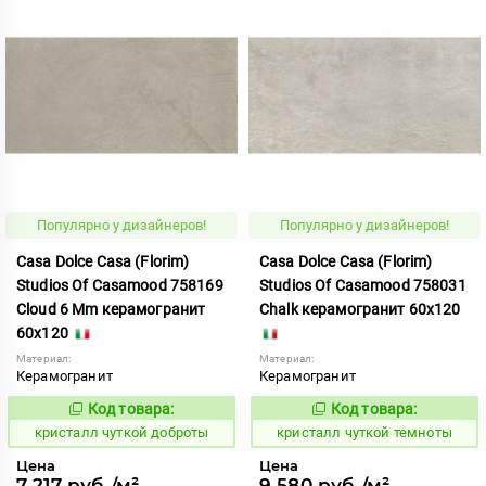
Популярно у дизайнеров!
Популярно у дизайнеров!
Casa Dolce Casa (Florim)
Casa Dolce Casa (Florim)
Studios Of Casamood 758169
Studios Of Casamood 758031
Cloud 6 Mm керамогранит
Chalk керамогранит 60x120
60x120
Материал:
Материал:
Керамогранит
Керамогранит
Код товара:
Код товара:
827247
827227
Код:
Код:
кристалл чуткой доброты
кристалл чуткой темноты
Цена
Цена
7 217 руб./м²
9 580 руб./м²