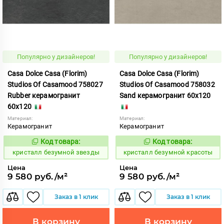
Популярно у дизайнеров!
Популярно у дизайнеров!
Casa Dolce Casa (Florim)
Casa Dolce Casa (Florim)
Studios Of Casamood 758027
Studios Of Casamood 758032
Rubber керамогранит
Sand керамогранит 60x120
60x120
Материал:
Материал:
Керамогранит
Керамогранит
Код товара:
Код товара:
827279
827290
Код:
Код:
кристалл безумной звезды
кристалл безумной красоты
Цена
Цена
9 580 руб./м²
9 580 руб./м²
Заказ в 1 клик
Заказ в 1 клик
В корзину
В корзину