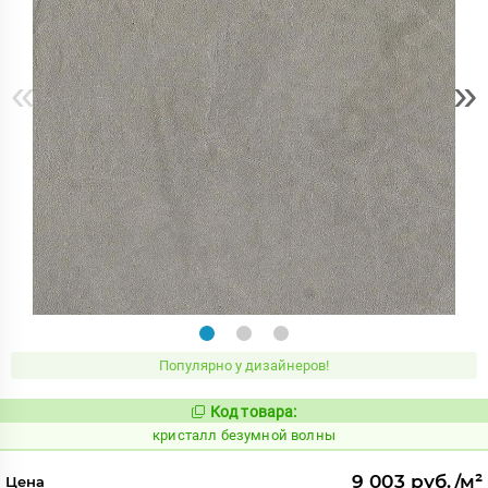
«
»
Популярно у дизайнеров!
Код товара:
827262
Код:
кристалл безумной волны
9 003 руб./м²
Цена