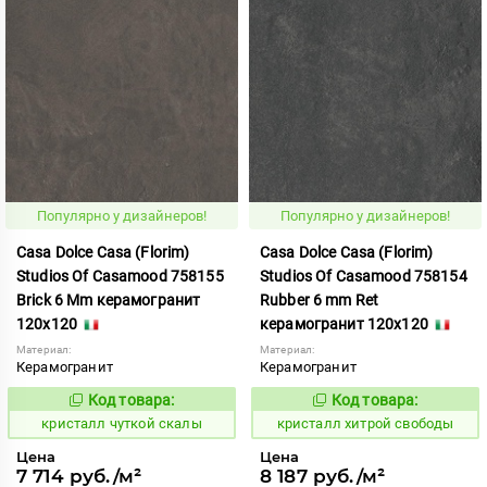
Популярно у дизайнеров!
Популярно у дизайнеров!
Casa Dolce Casa (Florim)
Casa Dolce Casa (Florim)
Studios Of Casamood 758155
Studios Of Casamood 758154
Brick 6 Mm керамогранит
Rubber 6 mm Ret
120x120
керамогранит 120x120
Материал:
Материал:
Керамогранит
Керамогранит
Код товара:
Код товара:
827216
826585
Код:
Код:
кристалл чуткой скалы
кристалл хитрой свободы
Цена
Цена
7 714 руб./м²
8 187 руб./м²