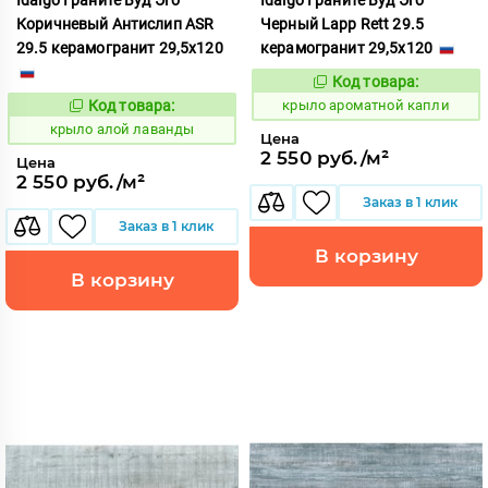
Коричневый Антислип ASR
Черный Lapp Rett 29.5
29.5 керамогранит 29,5x120
керамогранит 29,5x120
Код товара:
828412
Код:
Код товара:
крыло ароматной капли
828291
Код:
крыло алой лаванды
Цена
2 550 руб./м²
Цена
2 550 руб./м²
Заказ в 1 клик
Заказ в 1 клик
В корзину
В корзину