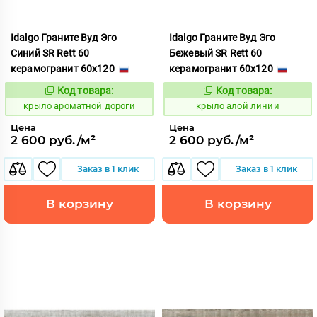
Idalgo Граните Вуд Эго
Idalgo Граните Вуд Эго
Синий SR Rett 60
Бежевый SR Rett 60
керамогранит 60x120
керамогранит 60x120
Код товара:
Код товара:
828397
828294
Код:
Код:
крыло ароматной дороги
крыло алой линии
Цена
Цена
2 600 руб./м²
2 600 руб./м²
Заказ в 1 клик
Заказ в 1 клик
В корзину
В корзину