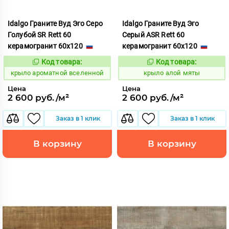
Idalgo Граните Вуд Эго Серо
Idalgo Граните Вуд Эго
Голубой SR Rett 60
Серый ASR Rett 60
керамогранит 60x120
керамогранит 60x120
Код товара:
Код товара:
828388
828306
Код:
Код:
крыло ароматной вселенной
крыло алой мяты
Цена
Цена
2 600 руб./м²
2 600 руб./м²
Заказ в 1 клик
Заказ в 1 клик
В корзину
В корзину