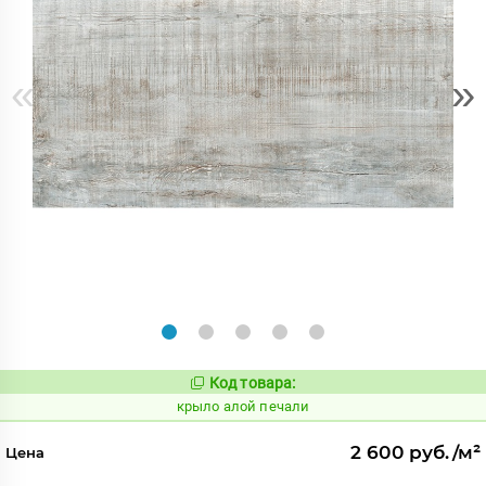
«
»
Код товара:
828320
Код:
крыло алой печали
2 600 руб./м²
Цена