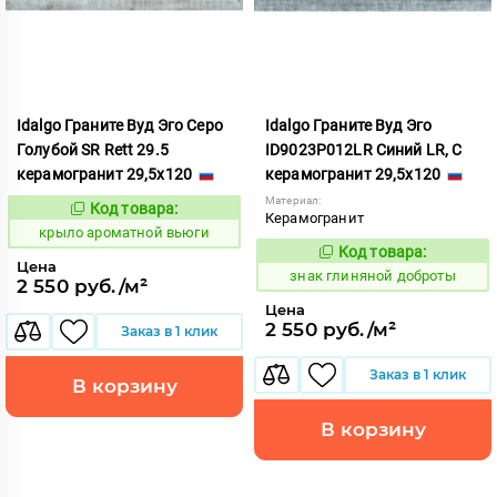
Idalgo Граните Вуд Эго Серо
Idalgo Граните Вуд Эго
Голубой SR Rett 29.5
ID9023P012LR Синий LR, С
керамогранит 29,5x120
керамогранит 29,5x120
Материал:
Код товара:
828389
Код:
Керамогранит
крыло ароматной вьюги
Код товара:
486622
Код:
Цена
знак глиняной доброты
2 550 руб./м²
Цена
2 550 руб./м²
Заказ в 1 клик
Заказ в 1 клик
В корзину
В корзину