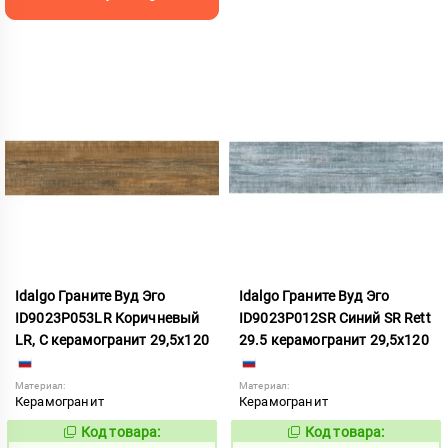
Idalgo Граните Вуд Эго
Idalgo Граните Вуд Эго
ID9023P053LR Коричневый
ID9023P012SR Синий SR Rett
LR, С керамогранит 29,5x120
29.5 керамогранит 29,5x120
Материал:
Материал:
Керамогранит
Керамогранит
Код товара:
Код товара:
486539
486623
Код:
Код: