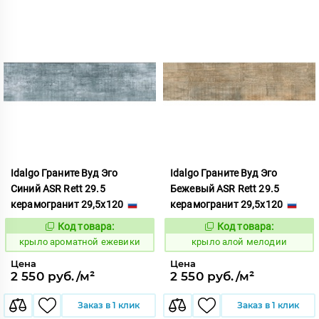
Idalgo Граните Вуд Эго
Idalgo Граните Вуд Эго
Синий ASR Rett 29.5
Бежевый ASR Rett 29.5
керамогранит 29,5x120
керамогранит 29,5x120
Код товара:
Код товара:
828399
828298
Код:
Код:
крыло ароматной ежевики
крыло алой мелодии
Цена
Цена
2 550 руб./м²
2 550 руб./м²
Заказ в 1 клик
Заказ в 1 клик