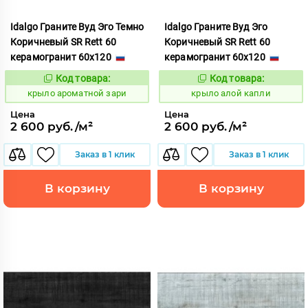
Idalgo Граните Вуд Эго Темно
Idalgo Граните Вуд Эго
Коричневый SR Rett 60
Коричневый SR Rett 60
керамогранит 60x120
керамогранит 60x120
Код товара:
Код товара:
828403
828287
Код:
Код:
крыло ароматной зари
крыло алой капли
Цена
Цена
2 600 руб./м²
2 600 руб./м²
Заказ в 1 клик
Заказ в 1 клик
В корзину
В корзину