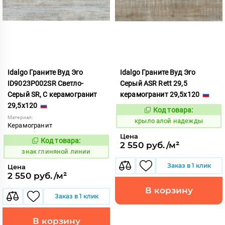
Idalgo Граните Вуд Эго
Idalgo Граните Вуд Эго
ID9023P002SR Светло-
Серый ASR Rett 29,5
Серый SR, С керамогранит
керамогранит 29,5x120
29,5x120
Код товара:
828307
Код:
Материал:
крыло алой надежды
Керамогранит
Цена
Код товара:
486544
Код:
2 550 руб./м²
знак глиняной линии
Заказ в 1 клик
Цена
2 550 руб./м²
В корзину
Заказ в 1 клик
В корзину