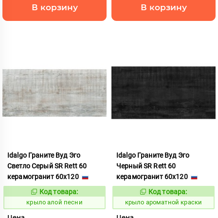
В корзину
В корзину
Idalgo Граните Вуд Эго
Idalgo Граните Вуд Эго
Светло Серый SR Rett 60
Черный SR Rett 60
керамогранит 60x120
керамогранит 60x120
Код товара:
Код товара:
828319
828414
Код:
Код:
крыло алой песни
крыло ароматной краски
Цена
Цена