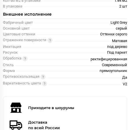
Кол-во м2 в упаковке
1.44 м2
В упаковке
2 шт
Внешнее исполнение
Фабричный цвет
Light Grey
Основной цвет
серый
Цветовые оттенки
Оттенки серого
Отражение поверхности
Матовая
Имитация
под дерево
Рисунок
Под паркет
Обработка
ректифицированная
Стиль
Современный
Форма
прямоугольник
Противоскользящая
Да
Вариативность цвета
V2
Приходите в шоурумы
Доставка
по всей России