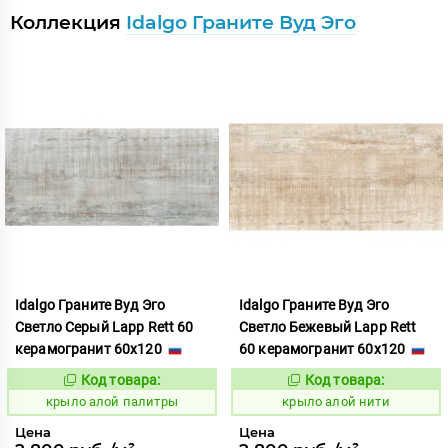
Коллекция
Idalgo Граните Вуд Эго
Idalgo Граните Вуд Эго
Idalgo Граните Вуд Эго
Светло Серый Lapp Rett 60
Светло Бежевый Lapp Rett
керамогранит 60x120
60 керамогранит 60x120
Код товара:
Код товара:
828316
828310
Код:
Код:
крыло алой палитры
крыло алой нити
Цена
Цена