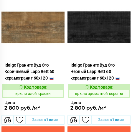
Idalgo Граните Вуд Эго
Idalgo Граните Вуд Эго
Коричневый Lapp Rett 60
Черный Lapp Rett 60
керамогранит 60x120
керамогранит 60x120
Код товара:
Код товара:
828289
828413
Код:
Код:
крыло алой краски
крыло ароматной короны
Цена
Цена
2 800 руб./м²
2 800 руб./м²
Заказ в 1 клик
Заказ в 1 клик