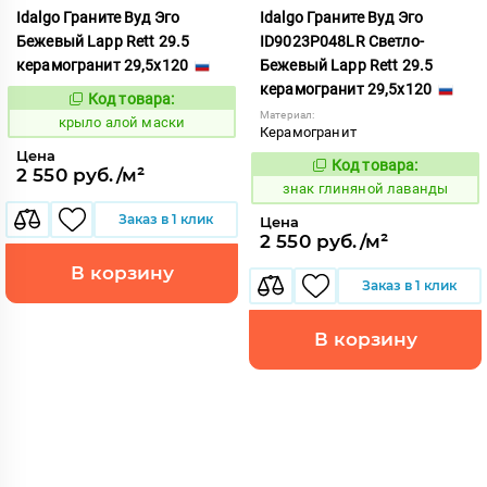
Idalgo Граните Вуд Эго
Idalgo Граните Вуд Эго
Бежевый Lapp Rett 29.5
ID9023P048LR Светло-
керамогранит 29,5x120
Бежевый Lapp Rett 29.5
керамогранит 29,5x120
Код товара:
828297
Код:
Материал:
крыло алой маски
Керамогранит
Цена
Код товара:
486541
2 550 руб./м²
Код:
знак глиняной лаванды
Заказ в 1 клик
Цена
2 550 руб./м²
В корзину
Заказ в 1 клик
В корзину