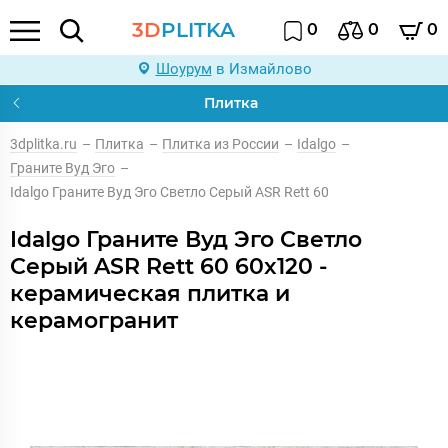
3D
PLITKA
0
0
0
Шоурум
в Измайлово
Плитка
3dplitka.ru
–
Плитка
–
Плитка из России
–
Idalgo
–
Граните Вуд Эго
–
Idalgo Граните Вуд Эго Светло Серый ASR Rett 60
Idalgo Граните Вуд Эго Светло
Серый ASR Rett 60 60x120 -
керамическая плитка и
керамогранит