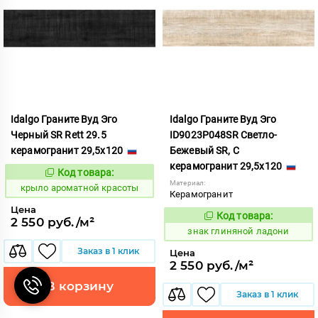
Idalgo Граните Вуд Эго
Idalgo Граните Вуд Эго
Черный SR Rett 29.5
ID9023P048SR Светло-
керамогранит 29,5x120
Бежевый SR, С
керамогранит 29,5x120
Код товара:
828415
Код:
Материал:
крыло ароматной красоты
Керамогранит
Цена
Код товара:
486542
2 550 руб./м²
Код:
знак глиняной ладони
Заказ в 1 клик
Цена
2 550 руб./м²
В корзину
Заказ в 1 клик