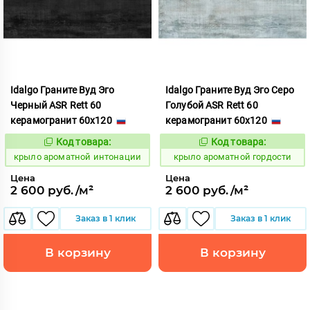
Idalgo Граните Вуд Эго
Idalgo Граните Вуд Эго Серо
Черный ASR Rett 60
Голубой ASR Rett 60
керамогранит 60x120
керамогранит 60x120
Код товара:
Код товара:
828408
828393
Код:
Код:
крыло ароматной интонации
крыло ароматной гордости
Цена
Цена
2 600 руб./м²
2 600 руб./м²
Заказ в 1 клик
Заказ в 1 клик
В корзину
В корзину