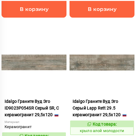
В корзину
В корзину
Idalgo Граните Вуд Эго
Idalgo Граните Вуд Эго
ID9023P054SR Серый SR, С
Серый Lapp Rett 29.5
керамогранит 29,5x120
керамогранит 29,5x120
Материал:
Код товара:
828304
Код:
Керамогранит
крыло алой молодости
Код товара: