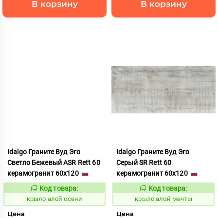
В корзину
В корзину
Idalgo Граните Вуд Эго
Idalgo Граните Вуд Эго
Светло Бежевый ASR Rett 60
Серый SR Rett 60
керамогранит 60x120
керамогранит 60x120
Код товара:
Код товара:
828315
828301
Код:
Код:
крыло алой осени
крыло алой мечты
Цена
Цена