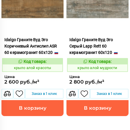
Idalgo Граните Вуд Эго
Idalgo Граните Вуд Эго
Коричневый Антислип ASR
Серый Lapp Rett 60
60 керамогранит 60x120
керамогранит 60x120
Код товара:
Код товара:
828290
828305
Код:
Код:
крыло алой красоты
крыло алой мудрости
Цена
Цена
2 600 руб./м²
2 800 руб./м²
Заказ в 1 клик
Заказ в 1 клик
В корзину
В корзину