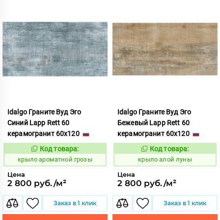
Idalgo Граните Вуд Эго
Idalgo Граните Вуд Эго
Синий Lapp Rett 60
Бежевый Lapp Rett 60
керамогранит 60x120
керамогранит 60x120
Код товара:
Код товара:
828394
828295
Код:
Код:
крыло ароматной грозы
крыло алой луны
Цена
Цена
2 800 руб./м²
2 800 руб./м²
Заказ в 1 клик
Заказ в 1 клик