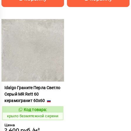
Idalgo Граните Перла Светло
Серый MR Rett 60
керамогранит 60x60
Код товара:
828714
Код:
крыло безмятежной сирени
Цена
2 400 руб./м²