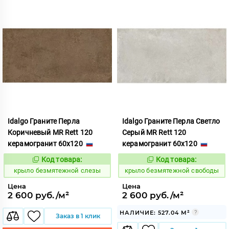
Idalgo Граните Перла
Idalgo Граните Перла Светло
Коричневый MR Rett 120
Серый MR Rett 120
керамогранит 60x120
керамогранит 60x120
Код товара:
Код товара:
828721
828710
Код:
Код:
крыло безмятежной слезы
крыло безмятежной свободы
Цена
Цена
2 600 руб./м²
2 600 руб./м²
НАЛИЧИЕ: 527.04 М²
Заказ в 1 клик