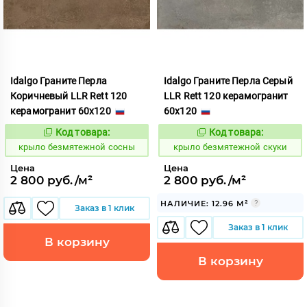
Idalgo Граните Перла
Idalgo Граните Перла Серый
Коричневый LLR Rett 120
LLR Rett 120 керамогранит
керамогранит 60x120
60x120
Код товара:
Код товара:
828722
828719
Код:
Код:
крыло безмятежной сосны
крыло безмятежной скуки
Цена
Цена
2 800 руб./м²
2 800 руб./м²
НАЛИЧИЕ: 12.96 М²
Заказ в 1 клик
Заказ в 1 клик
В корзину
В корзину