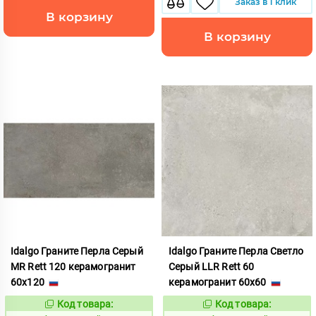
Заказ в 1 клик
В корзину
В корзину
Idalgo Граните Перла Серый
Idalgo Граните Перла Светло
MR Rett 120 керамогранит
Серый LLR Rett 60
60x120
керамогранит 60x60
Код товара:
Код товара:
828720
828713
Код:
Код: