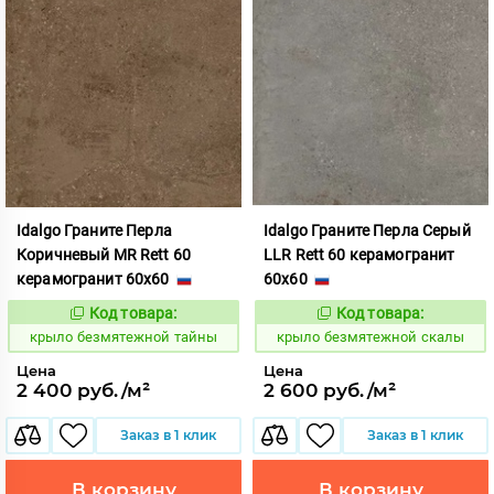
Idalgo Граните Перла
Idalgo Граните Перла Серый
Коричневый MR Rett 60
LLR Rett 60 керамогранит
керамогранит 60x60
60x60
Код товара:
Код товара:
828726
828716
Код:
Код:
крыло безмятежной тайны
крыло безмятежной скалы
Цена
Цена
2 400 руб./м²
2 600 руб./м²
Заказ в 1 клик
Заказ в 1 клик
В корзину
В корзину