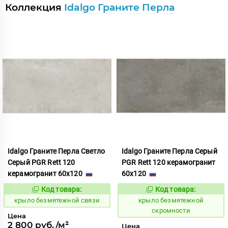
Коллекция
Idalgo Граните Перла
Idalgo Граните Перла Светло
Idalgo Граните Перла Серый
Серый PGR Rett 120
PGR Rett 120 керамогранит
керамогранит 60x120
60x120
Код товара:
Код товара:
828711
828718
Код:
Код:
крыло безмятежной связи
крыло безмятежной
скромности
Цена
2 800 руб./м²
Цена