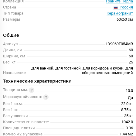
Коллекция
Граните Перла
Россия
Страна
Тип товара
Керамогранит
Размеры
60x60 см
Общие
Артикул
ID9069E054MR
Длина, см
60
Ширина, см
60
Вес, кг
25
Для ванной, Для гостиной, Для коридора и кухни, Для
Назначение
общественных помещений
Технические характеристики
Толщина мм.
10.0
Морозоустойчивость
Да
Вес 1 кв.м.
22.0 кг
Вес 1 шт.
8.75 кг
Вес упаковки
35 кг
Количество кг. в палетте
1042.0
Площадь плитки
0.36
Кол-во м2 в упаковке
1.44 м2