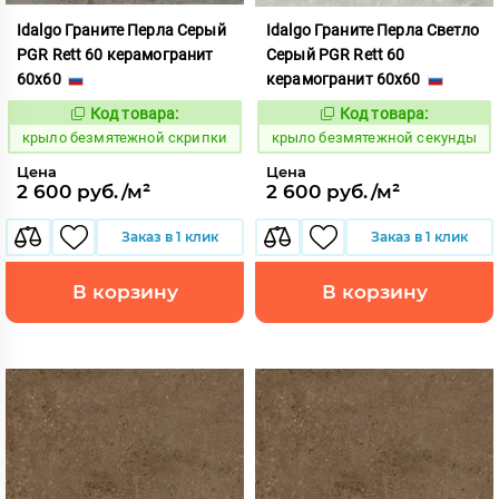
Idalgo Граните Перла Серый
Idalgo Граните Перла Светло
PGR Rett 60 керамогранит
Серый PGR Rett 60
60x60
керамогранит 60x60
Код товара:
Код товара:
828717
828712
Код:
Код:
крыло безмятежной скрипки
крыло безмятежной секунды
Цена
Цена
2 600 руб./м²
2 600 руб./м²
Заказ в 1 клик
Заказ в 1 клик
В корзину
В корзину