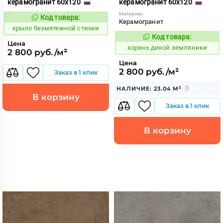
керамогранит 60x120
керамогранит 60x120
Материал:
Код товара:
828723
Код:
Керамогранит
крыло безмятежной стихии
Код товара:
784406
Код:
Цена
корень дикой земляники
2 800 руб./м²
Цена
2 800 руб./м²
Заказ в 1 клик
НАЛИЧИЕ: 23.04 М²
В корзину
Заказ в 1 клик
В корзину