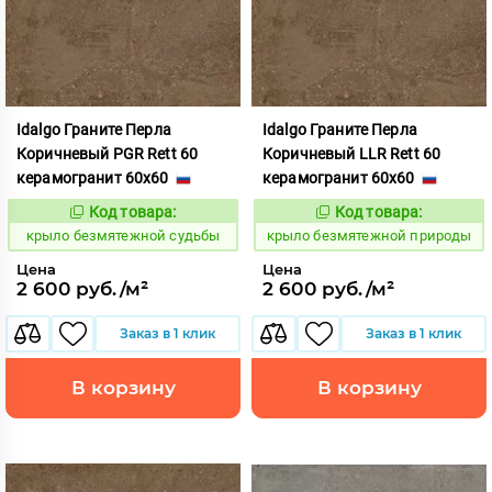
Idalgo Граните Перла
Idalgo Граните Перла
Коричневый PGR Rett 60
Коричневый LLR Rett 60
керамогранит 60x60
керамогранит 60x60
Код товара:
Код товара:
828724
828725
Код:
Код:
крыло безмятежной судьбы
крыло безмятежной природы
Цена
Цена
2 600 руб./м²
2 600 руб./м²
Заказ в 1 клик
Заказ в 1 клик
В корзину
В корзину