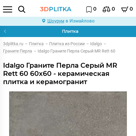
3D
PLITKA
0
0
0
Шоурум
в Измайлово
Плитка
3dplitka.ru
–
Плитка
–
Плитка из России
–
Idalgo
–
Граните Перла
–
Idalgo Граните Перла Серый MR Rett 60
Idalgo Граните Перла Серый MR
Rett 60 60x60 - керамическая
плитка и керамогранит