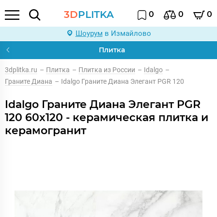
3D
PLITKA
0
0
0
Шоурум
в Измайлово
Плитка
3dplitka.ru
–
Плитка
–
Плитка из России
–
Idalgo
–
Граните Диана
–
Idalgo Граните Диана Элегант PGR 120
Idalgo Граните Диана Элегант PGR
120 60x120 - керамическая плитка и
керамогранит