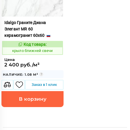
Idalgo Граните Диана
Элегант MR 60
керамогранит 60x60
Код товара:
828834
Код:
крыло ближней свечи
Цена
2 400 руб./м²
НАЛИЧИЕ: 1.08 М²
Заказ в 1 клик
В корзину