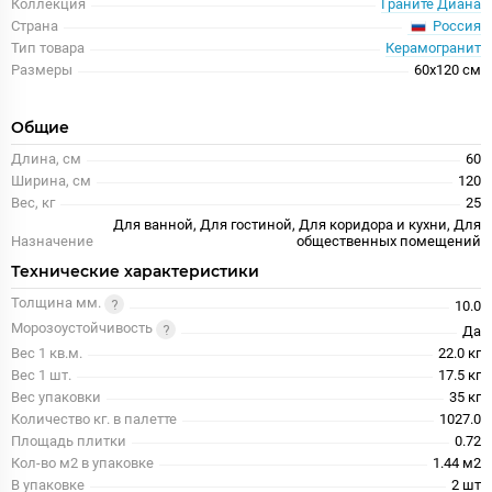
Коллекция
Граните Диана
Россия
Страна
Тип товара
Керамогранит
Размеры
60x120 см
Общие
Длина, см
60
Ширина, см
120
Вес, кг
25
Для ванной, Для гостиной, Для коридора и кухни, Для
Назначение
общественных помещений
Технические характеристики
Толщина мм.
10.0
Морозоустойчивость
Да
Вес 1 кв.м.
22.0 кг
Вес 1 шт.
17.5 кг
Вес упаковки
35 кг
Количество кг. в палетте
1027.0
Площадь плитки
0.72
Кол-во м2 в упаковке
1.44 м2
В упаковке
2 шт