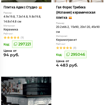
Плитка Адекс Студио
Гая Форес Трибека
(Испания) керамическая
Размер:
4.9x19.8, 7.3x14.8, 9.8x19.8,
плитка
14.8x14.8 см
Размер:
Материал:
20.2x66.2, 15x90, 20x120, 45x90
Керамика
см
Рейтинг:
Материал:
(9)
Керамогранит
297221
Код:
Рейтинг:
(8)
Цена от
295046
94 руб.
Код:
Цена от
4 483 руб.