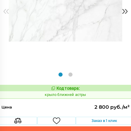
«
»
Код товара:
828831
Код:
крыло ближней астры
2 800 руб./м²
Цена
Заказ в 1 клик