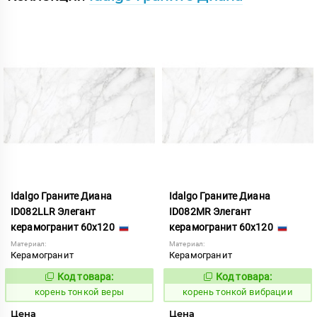
Idalgo Граните Диана
Idalgo Граните Диана
ID082LLR Элегант
ID082MR Элегант
керамогранит 60x120
керамогранит 60x120
Материал:
Материал:
Керамогранит
Керамогранит
Код товара:
Код товара:
794008
794010
Код:
Код:
корень тонкой веры
корень тонкой вибрации
Цена
Цена