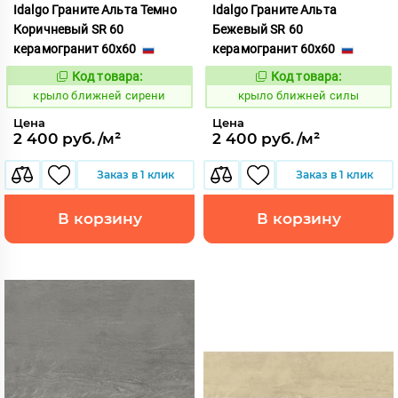
Idalgo Граните Альта Темно
Idalgo Граните Альта
Коричневый SR 60
Бежевый SR 60
керамогранит 60x60
керамогранит 60x60
Код товара:
Код товара:
828839
828838
Код:
Код:
крыло ближней сирени
крыло ближней силы
Цена
Цена
2 400 руб./м²
2 400 руб./м²
Заказ в 1 клик
Заказ в 1 клик
В корзину
В корзину