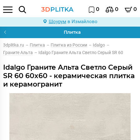
3D
PLITKA
0
0
0
Шоурум
в Измайлово
Плитка
3dplitka.ru
–
Плитка
–
Плитка из России
–
Idalgo
–
Граните Альта
–
Idalgo Граните Альта Светло Серый SR 60
Idalgo Граните Альта Светло Серый
SR 60 60x60 - керамическая плитка
и керамогранит