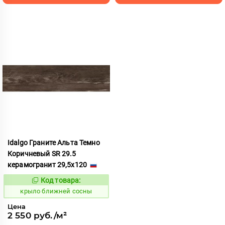
Idalgo Граните Альта Темно
Коричневый SR 29.5
керамогранит 29,5x120
Код товара:
828847
Код:
крыло ближней сосны
Цена
2 550 руб./м²