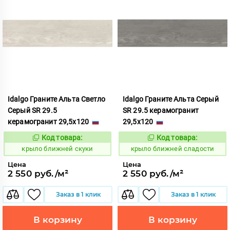
Idalgo Граните Альта Светло
Idalgo Граните Альта Серый
Серый SR 29.5
SR 29.5 керамогранит
керамогранит 29,5x120
29,5x120
Код товара:
Код товара:
828844
828845
Код:
Код:
крыло ближней скуки
крыло ближней сладости
Цена
Цена
2 550 руб./м²
2 550 руб./м²
Заказ в 1 клик
Заказ в 1 клик
В корзину
В корзину