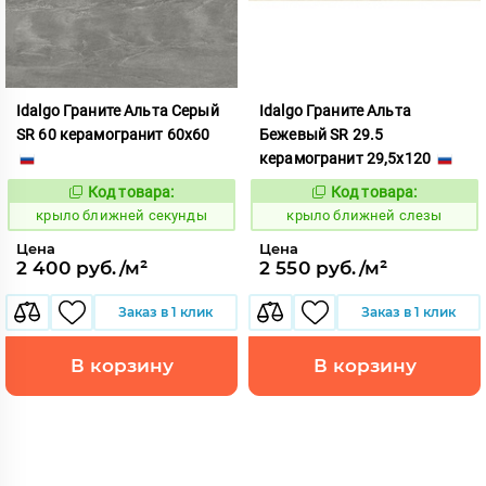
Idalgo Граните Альта Серый
Idalgo Граните Альта
SR 60 керамогранит 60x60
Бежевый SR 29.5
керамогранит 29,5x120
Код товара:
Код товара:
828837
828846
Код:
Код:
крыло ближней секунды
крыло ближней слезы
Цена
Цена
2 400 руб./м²
2 550 руб./м²
Заказ в 1 клик
Заказ в 1 клик
В корзину
В корзину