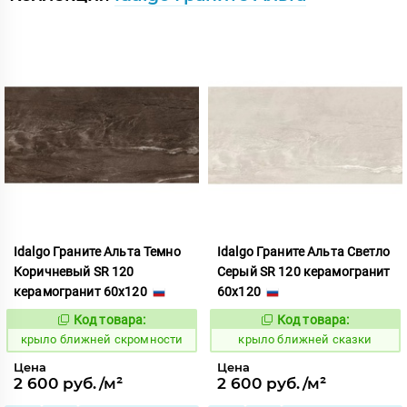
Idalgo Граните Альта Темно
Idalgo Граните Альта Светло
Коричневый SR 120
Серый SR 120 керамогранит
керамогранит 60x120
60x120
Код товара:
Код товара:
828843
828840
Код:
Код:
крыло ближней скромности
крыло ближней сказки
Цена
Цена
2 600 руб./м²
2 600 руб./м²