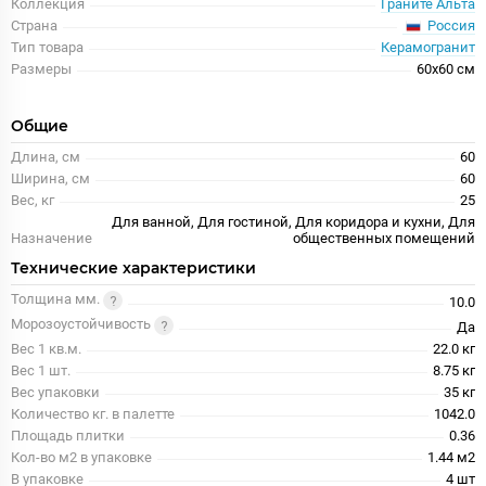
Коллекция
Граните Альта
Россия
Страна
Тип товара
Керамогранит
Размеры
60x60 см
Общие
Длина, см
60
Ширина, см
60
Вес, кг
25
Для ванной, Для гостиной, Для коридора и кухни, Для
Назначение
общественных помещений
Технические характеристики
Толщина мм.
10.0
Морозоустойчивость
Да
Вес 1 кв.м.
22.0 кг
Вес 1 шт.
8.75 кг
Вес упаковки
35 кг
Количество кг. в палетте
1042.0
Площадь плитки
0.36
Кол-во м2 в упаковке
1.44 м2
В упаковке
4 шт