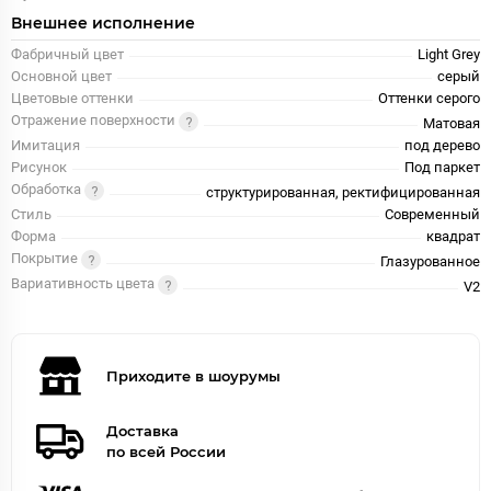
Внешнее исполнение
Фабричный цвет
Light Grey
Основной цвет
серый
Цветовые оттенки
Оттенки серого
Отражение поверхности
Матовая
Имитация
под дерево
Рисунок
Под паркет
Обработка
структурированная, ректифицированная
Стиль
Современный
Форма
квадрат
Покрытие
Глазурованное
Вариативность цвета
V2
Приходите в шоурумы
Доставка
по всей России