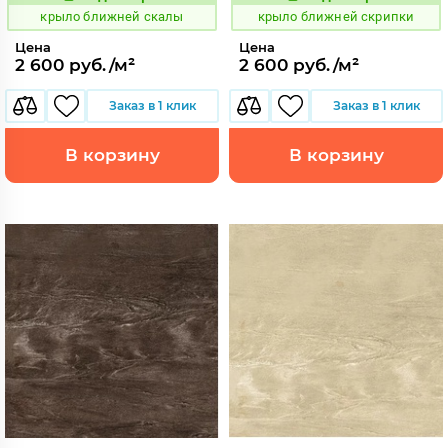
828841
828842
Код:
Код:
крыло ближней скалы
крыло ближней скрипки
Цена
Цена
2 600 руб./м²
2 600 руб./м²
Заказ в 1 клик
Заказ в 1 клик
В корзину
В корзину