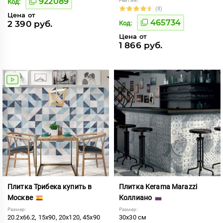
922089
Рейтинг:
Код:
(8)
Цена от
465734
2 390 руб.
Код:
Цена от
1 866 руб.
Плитка Трибека купить в
Плитка Kerama Marazzi
Москве
Коллиано
Размер:
Размер:
20.2x66.2, 15x90, 20x120, 45x90
30x30 см