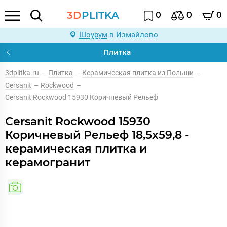
3D
PLITKA
0
0
0
Шоурум
в Измайлово
Плитка
3dplitka.ru
–
Плитка
–
Керамическая плитка из Польши
–
Cersanit
–
Rockwood
–
Cersanit Rockwood 15930 Коричневый Рельеф
Cersanit Rockwood 15930
Коричневый Рельеф 18,5x59,8 -
керамическая плитка и
керамогранит