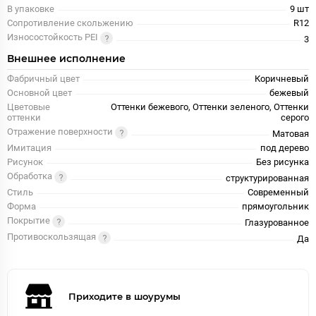
В упаковке
9 шт
Сопротивление скольжению
R12
Износостойкость PEI
3
Внешнее исполнение
Фабричный цвет
Коричневый
Основной цвет
бежевый
Цветовые
Оттенки бежевого, Оттенки зеленого, Оттенки
оттенки
серого
Отражение поверхности
Матовая
Имитация
под дерево
Рисунок
Без рисунка
Обработка
структурированная
Стиль
Современный
Форма
прямоугольник
Покрытие
Глазурованное
Противоскользящая
Да
Приходите в шоурумы