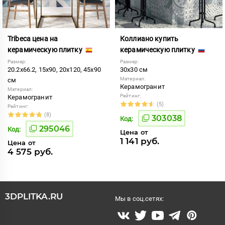
Tribeca цена на
Коллиано купить
керамическую плитку
керамическую плитку
Размер:
Размер:
20.2x66.2, 15x90, 20x120, 45x90
30x30 см
Материал:
см
Керамогранит
Материал:
Рейтинг:
Керамогранит
(5)
Рейтинг:
(8)
303038
Код:
295046
Код:
Цена от
1 141 руб.
Цена от
4 575 руб.
3DPLITKA.RU
Мы в соц.сетях: