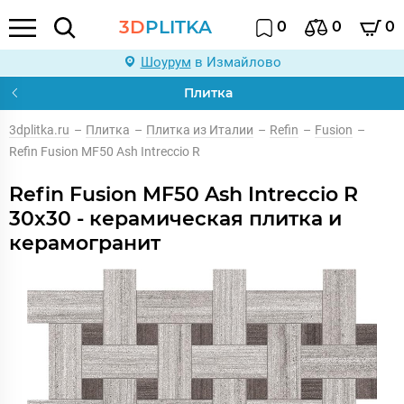
3D
PLITKA
0
0
0
Шоурум
в Измайлово
Плитка
3dplitka.ru
–
Плитка
–
Плитка из Италии
–
Refin
–
Fusion
–
Refin Fusion MF50 Ash Intreccio R
Refin Fusion MF50 Ash Intreccio R
30x30 - керамическая плитка и
керамогранит