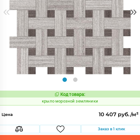
«
»
Код товара:
835531
Код:
крыло морозной земляники
10 407 руб./м²
Цена
Заказ в 1 клик