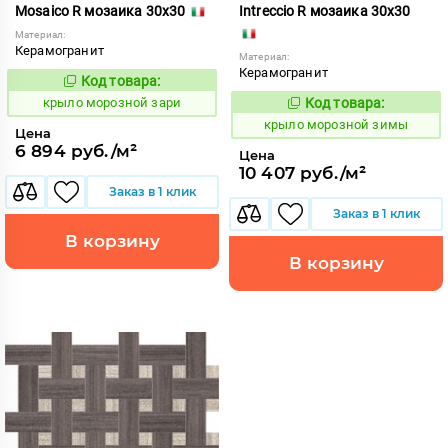
Mosaico R мозаика 30x30
Intreccio R мозаика 30x30
Материал:
Керамогранит
Материал:
Керамогранит
Код товара:
835528
Код:
крыло морозной зари
Код товара:
835532
Код:
крыло морозной зимы
Цена
6 894 руб./м²
Цена
10 407 руб./м²
Заказ в 1 клик
Заказ в 1 клик
В корзину
В корзину