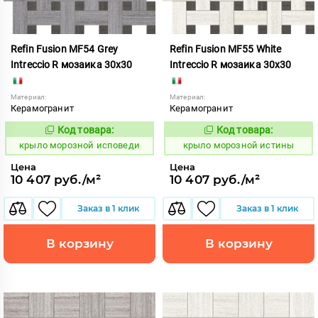
Refin Fusion MF54 Grey
Refin Fusion MF55 White
Intreccio R мозаика 30x30
Intreccio R мозаика 30x30
Материал:
Материал:
Керамогранит
Керамогранит
Код товара:
Код товара:
835535
835536
Код:
Код:
крыло морозной исповеди
крыло морозной истины
Цена
Цена
10 407 руб./м²
10 407 руб./м²
Заказ в 1 клик
Заказ в 1 клик
В корзину
В корзину