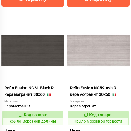
Refin Fusion NG61 Black R
Refin Fusion NG59 Ash R
керамогранит 30x60
керамогранит 30x60
Материал:
Материал:
Керамогранит
Керамогранит
Код товара:
Код товара:
835521
835518
Код:
Код:
крыло морозной долины
крыло морозной гордости
Цена
Цена