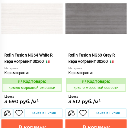
Refin Fusion NG64 White R
Refin Fusion NG63 Grey R
керамогранит 30x60
керамогранит 30x60
Материал:
Материал:
Керамогранит
Керамогранит
Код товара:
Код товара:
835524
835523
Код:
Код:
крыло морозной ежевики
крыло морозной совести
Цена
Цена
3 690 руб./м²
3 512 руб./м²
Заказ в 1 клик
Заказ в 1 клик
В корзину
В корзину