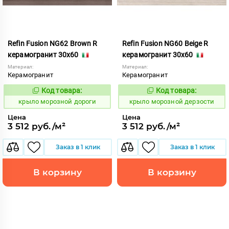
Refin Fusion NG62 Brown R
Refin Fusion NG60 Beige R
керамогранит 30x60
керамогранит 30x60
Материал:
Материал:
Керамогранит
Керамогранит
Код товара:
Код товара:
835522
835520
Код:
Код:
крыло морозной дороги
крыло морозной дерзости
Цена
Цена
3 512 руб./м²
3 512 руб./м²
Заказ в 1 клик
Заказ в 1 клик
В корзину
В корзину