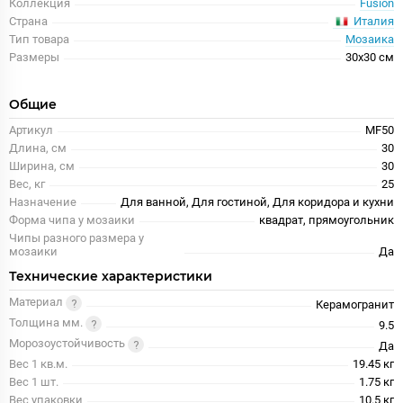
Коллекция
Fusion
Италия
Страна
Тип товара
Мозаика
Размеры
30x30 см
Общие
Артикул
MF50
Длина, см
30
Ширина, см
30
Вес, кг
25
Назначение
Для ванной, Для гостиной, Для коридора и кухни
Форма чипа у мозаики
квадрат, прямоугольник
Чипы разного размера у
мозаики
Да
Технические характеристики
Материал
Керамогранит
Толщина мм.
9.5
Морозоустойчивость
Да
Вес 1 кв.м.
19.45 кг
Вес 1 шт.
1.75 кг
Вес упаковки
10.5 кг