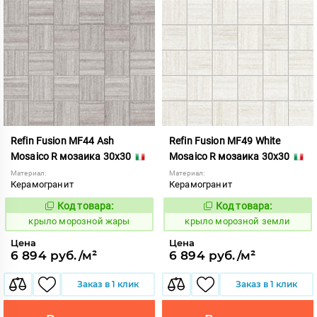
Refin Fusion MF44 Ash
Refin Fusion MF49 White
Mosaico R мозаика 30x30
Mosaico R мозаика 30x30
Материал:
Материал:
Керамогранит
Керамогранит
Код товара:
Код товара:
835525
835530
Код:
Код:
крыло морозной жары
крыло морозной земли
Цена
Цена
6 894 руб./м²
6 894 руб./м²
Заказ в 1 клик
Заказ в 1 клик