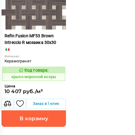
Refin Fusion MF53 Brown
Intreccio R мозаика 30x30
Материал:
Керамогранит
Код товара:
835534
Код:
крыло морозной искры
Цена
10 407 руб./м²
Заказ в 1 клик
В корзину