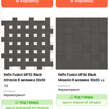
В корзину
В корзину
Refin Fusion MF52 Black
Refin Fusion MF46 Black
Intreccio R мозаика 30x30
Mosaico R мозаика 30x30
Материал:
Керамогранит
Материал:
Керамогранит
Код товара:
835527
Код:
Код товара:
крыло морозной загадки
835533
Код:
крыло морозной интонации