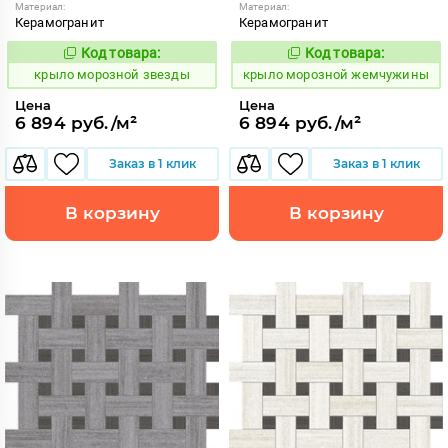
Материал:
Материал:
Керамогранит
Керамогранит
Код товара:
Код товара:
835529
835526
Код:
Код:
крыло морозной звезды
крыло морозной жемчужины
Цена
Цена
6 894 руб./м²
6 894 руб./м²
Заказ в 1 клик
Заказ в 1 клик
В корзину
В корзину