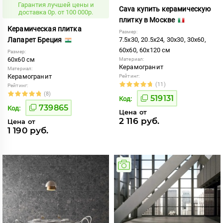
Гарантия лучшей цены и
Cava купить керамическую
доставка 0р. от 100 000р.
плитку в Москве
Керамическая плитка
Размер:
Лапарет Бреция
7.5x30, 20.5x24, 30x30, 30x60,
60x60, 60x120 см
Размер:
60x60 см
Материал:
Керамогранит
Материал:
Керамогранит
Рейтинг:
(11)
Рейтинг:
(8)
519131
Код:
739865
Код:
Цена от
2 116 руб.
Цена от
1 190 руб.