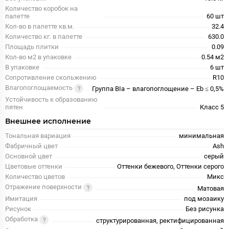
Количество коробок на
палетте
60 шт
Кол-во в палетте кв.м.
32.4
Количество кг. в палетте
630.0
Площадь плитки
0.09
Кол-во м2 в упаковке
0.54 м2
В упаковке
6 шт
Сопротивление скольжению
R10
Влагопоглощаемость
Группа BIa – влагопоглощение – Eb ≤ 0,5%
Устойчивость к образованию
пятен
Класс 5
Внешнее исполнение
Тональная вариация
минимальная
Фабричный цвет
Ash
Основной цвет
серый
Цветовые оттенки
Оттенки бежевого, Оттенки серого
Количество цветов
Микс
Отражение поверхности
Матовая
Имитация
под мозаику
Рисунок
Без рисунка
Обработка
структурированная, ректифицированная