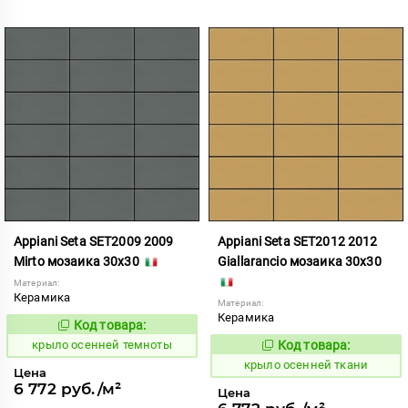
Appiani Seta SET2009 2009
Appiani Seta SET2012 2012
Mirto мозаика 30x30
Giallarancio мозаика 30x30
Материал:
Керамика
Материал:
Керамика
Код товара:
836602
Код:
крыло осенней темноты
Код товара:
836605
Код:
крыло осенней ткани
Цена
6 772 руб./м²
Цена