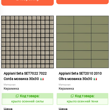
Appiani Seta SET7022 7022
Appiani Seta SET2010 2010
Corda мозаика 30x30
Oliva мозаика 30x30
Материал:
Материал:
Керамика
Керамика
Код товара:
Код товара:
836588
836603
Код:
Код:
крыло осенней силы
крыло осенней тени
Цена
Цена