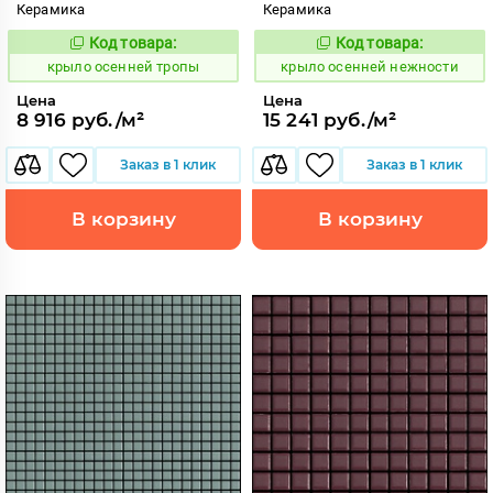
Керамика
Керамика
Код товара:
Код товара:
836608
836558
Код:
Код:
крыло осенней тропы
крыло осенней нежности
Цена
Цена
8 916 руб./м²
15 241 руб./м²
Заказ в 1 клик
Заказ в 1 клик
В корзину
В корзину