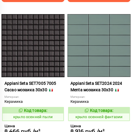
Appiani Seta SET7005 7005
Appiani Seta SET2024 2024
Cacao мозаика 30x30
Menta мозаика 30x30
Материал:
Материал:
Керамика
Керамика
Код товара:
Код товара:
836576
836612
Код:
Код:
крыло осенней пыли
крыло осенней фантазии
Цена
Цена
8 466 руб./м²
8 916 руб./м²