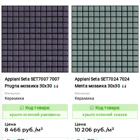
Appiani Seta SET7007 7007
Appiani Seta SET7024 7024
Prugna мозаика 30x30
Menta мозаика 30x30
Материал:
Материал:
Керамика
Керамика
Код товара:
Код товара:
836578
836590
Код:
Код:
крыло осенней раковины
крыло осенней сказки
Цена
Цена
8 466 руб./м²
10 206 руб./м²