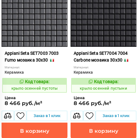
Appiani Seta SET7003 7003
Appiani Seta SET7004 7004
Fumo мозаика 30x30
Carbone мозаика 30x30
Материал:
Материал:
Керамика
Керамика
Код товара:
Код товара:
836574
836575
Код:
Код:
крыло осенней пустоты
крыло осенней пустыни
Цена
Цена
8 466 руб./м²
8 466 руб./м²
Заказ в 1 клик
Заказ в 1 клик
В корзину
В корзину