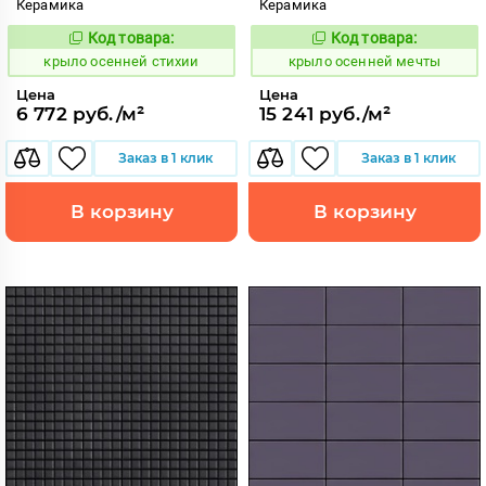
Керамика
Керамика
Код товара:
Код товара:
836598
836551
Код:
Код:
крыло осенней стихии
крыло осенней мечты
Цена
Цена
6 772 руб./м²
15 241 руб./м²
Заказ в 1 клик
Заказ в 1 клик
В корзину
В корзину