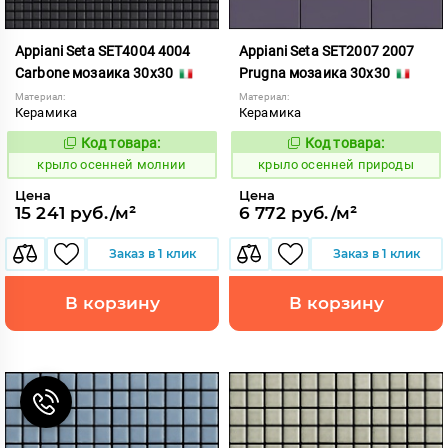
Appiani Seta SET4004 4004
Appiani Seta SET2007 2007
Carbone мозаика 30x30
Prugna мозаика 30x30
Материал:
Материал:
Керамика
Керамика
Код товара:
Код товара:
836553
836600
Код:
Код:
крыло осенней молнии
крыло осенней природы
Цена
Цена
15 241 руб./м²
6 772 руб./м²
Заказ в 1 клик
Заказ в 1 клик
В корзину
В корзину