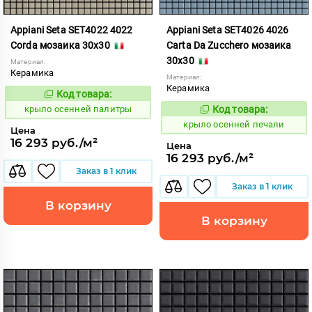
Appiani Seta SET4022 4022
Appiani Seta SET4026 4026
Corda мозаика 30x30
Carta Da Zucchero мозаика
30x30
Материал:
Керамика
Материал:
Керамика
Код товара:
836566
Код:
крыло осенней палитры
Код товара:
836570
Код:
крыло осенней печали
Цена
16 293 руб./м²
Цена
16 293 руб./м²
Заказ в 1 клик
Заказ в 1 клик
В корзину
В корзину