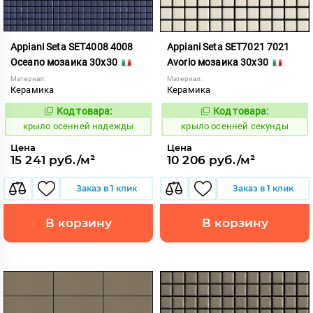
Appiani Seta SET4008 4008
Appiani Seta SET7021 7021
Oceano мозаика 30x30
Avorio мозаика 30x30
Материал:
Материал:
Керамика
Керамика
Код товара:
Код товара:
836557
836587
Код:
Код:
крыло осенней надежды
крыло осенней секунды
Цена
Цена
15 241 руб./м²
10 206 руб./м²
Заказ в 1 клик
Заказ в 1 клик
В корзину
В корзину