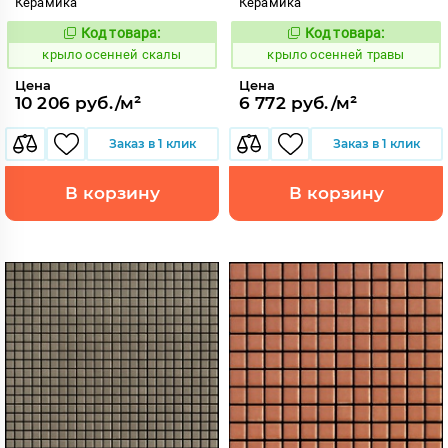
Керамика
Керамика
Код товара:
Код товара:
836591
836607
Код:
Код:
крыло осенней скалы
крыло осенней травы
Цена
Цена
10 206 руб./м²
6 772 руб./м²
Заказ в 1 клик
Заказ в 1 клик
В корзину
В корзину