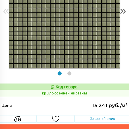
«
»
Код товара:
836559
Код:
крыло осенней нирваны
15 241 руб./м²
Цена
Заказ в 1 клик