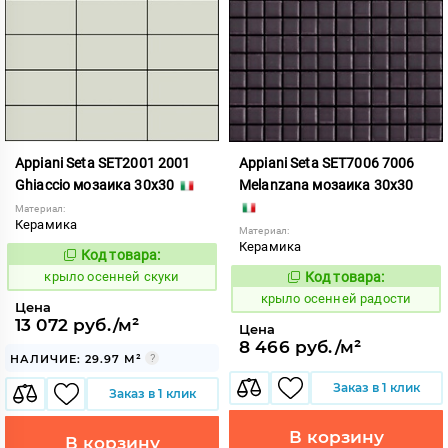
Appiani Seta SET2001 2001
Appiani Seta SET7006 7006
Ghiaccio мозаика 30x30
Melanzana мозаика 30x30
Материал:
Керамика
Материал:
Керамика
Код товара:
836594
Код:
крыло осенней скуки
Код товара:
836577
Код:
крыло осенней радости
Цена
13 072 руб./м²
Цена
8 466 руб./м²
НАЛИЧИЕ: 29.97 М²
Заказ в 1 клик
Заказ в 1 клик
В корзину
В корзину