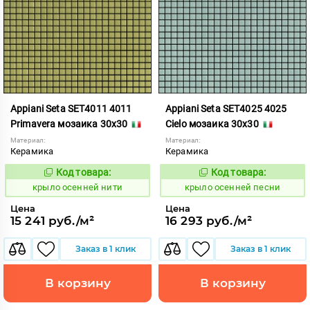
Appiani Seta SET4011 4011
Appiani Seta SET4025 4025
Primavera мозаика 30x30
Cielo мозаика 30x30
Материал:
Материал:
Керамика
Керамика
Код товара:
Код товара:
836560
836569
Код:
Код:
крыло осенней нити
крыло осенней песни
Цена
Цена
15 241 руб./м²
16 293 руб./м²
Заказ в 1 клик
Заказ в 1 клик
В корзину
В корзину