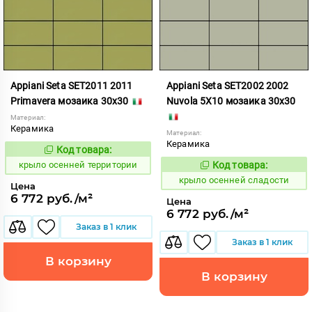
Appiani Seta SET2011 2011
Appiani Seta SET2002 2002
Primavera мозаика 30x30
Nuvola 5X10 мозаика 30x30
Материал:
Керамика
Материал:
Керамика
Код товара:
836604
Код:
крыло осенней территории
Код товара:
836595
Код:
крыло осенней сладости
Цена
6 772 руб./м²
Цена
6 772 руб./м²
Заказ в 1 клик
Заказ в 1 клик
В корзину
В корзину