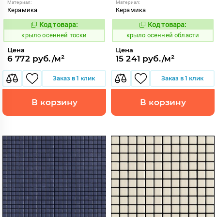
Материал:
Материал:
Керамика
Керамика
Код товара:
Код товара:
836606
836563
Код:
Код:
крыло осенней тоски
крыло осенней области
Цена
Цена
6 772 руб./м²
15 241 руб./м²
Заказ в 1 клик
Заказ в 1 клик
В корзину
В корзину