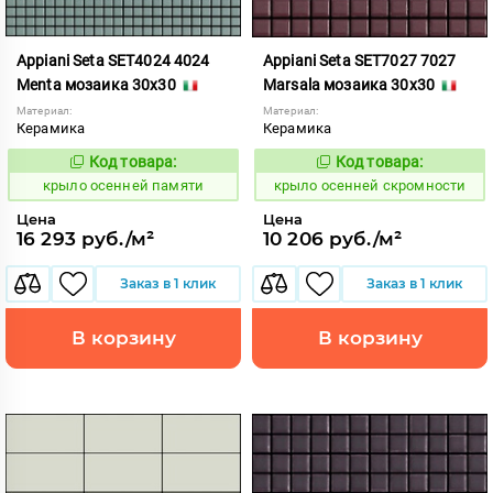
Appiani Seta SET4024 4024
Appiani Seta SET7027 7027
Menta мозаика 30x30
Marsala мозаика 30x30
Материал:
Материал:
Керамика
Керамика
Код товара:
Код товара:
836568
836593
Код:
Код:
крыло осенней памяти
крыло осенней скромности
Цена
Цена
16 293 руб./м²
10 206 руб./м²
Заказ в 1 клик
Заказ в 1 клик
В корзину
В корзину