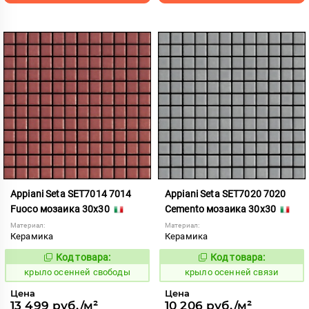
Appiani Seta SET7014 7014
Appiani Seta SET7020 7020
Fuoco мозаика 30x30
Cemento мозаика 30x30
Материал:
Материал:
Керамика
Керамика
Код товара:
Код товара:
836585
836586
Код:
Код:
крыло осенней свободы
крыло осенней связи
Цена
Цена
13 499 руб./м²
10 206 руб./м²