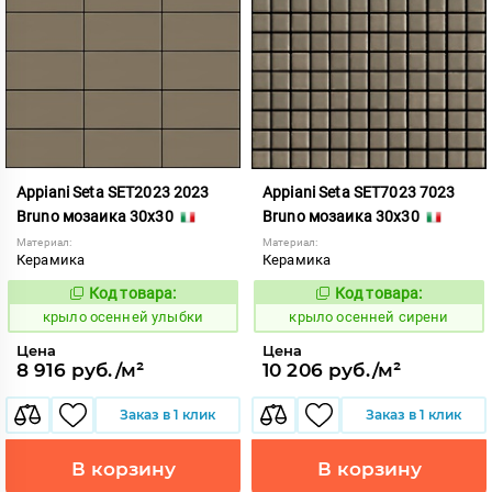
Appiani Seta SET2023 2023
Appiani Seta SET7023 7023
Bruno мозаика 30x30
Bruno мозаика 30x30
Материал:
Материал:
Керамика
Керамика
Код товара:
Код товара:
836611
836589
Код:
Код:
крыло осенней улыбки
крыло осенней сирени
Цена
Цена
8 916 руб./м²
10 206 руб./м²
Заказ в 1 клик
Заказ в 1 клик
В корзину
В корзину