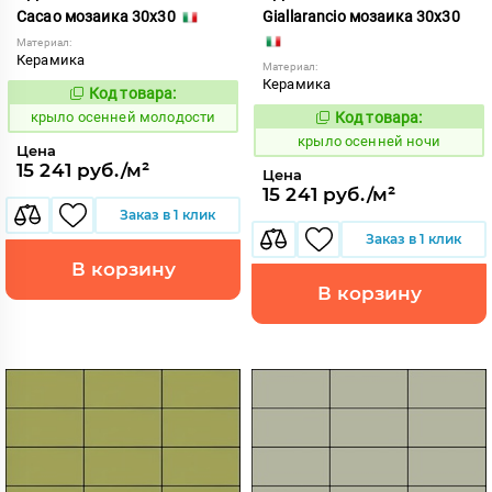
Cacao мозаика 30x30
Giallarancio мозаика 30x30
Материал:
Керамика
Материал:
Керамика
Код товара:
836554
Код:
крыло осенней молодости
Код товара:
836561
Код:
крыло осенней ночи
Цена
15 241 руб./м²
Цена
15 241 руб./м²
Заказ в 1 клик
Заказ в 1 клик
В корзину
В корзину