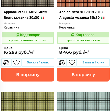
Appiani Seta SET4023 4023
Appiani Seta SET7013 7013
Bruno мозаика 30x30
Aragosta мозаика 30x30
Материал:
Материал:
Керамика
Керамика
Код товара:
Код товара:
836567
836584
Код:
Код:
крыло осенней пальмы
крыло осенней свечи
Цена
Цена
16 293 руб./м²
8 466 руб./м²
Заказ в 1 клик
Заказ в 1 клик
В корзину
В корзину