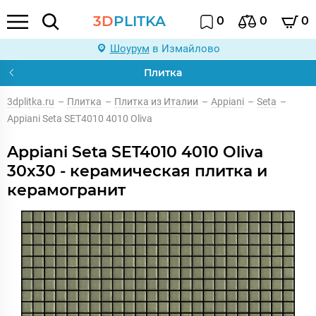
3D
PLITKA
0
0
0
Шоурум
в Измайлово
Плитка
3dplitka.ru
–
Плитка
–
Плитка из Италии
–
Appiani
–
Seta
–
Appiani Seta SET4010 4010 Oliva
Appiani Seta SET4010 4010 Oliva
30x30 - керамическая плитка и
керамогранит