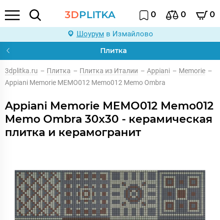
3D
PLITKA
0
0
0
Шоурум
в Измайлово
Плитка
3dplitka.ru
–
Плитка
–
Плитка из Италии
–
Appiani
–
Memorie
–
Appiani Memorie MEMO012 Memo012 Memo Ombra
Appiani Memorie MEMO012 Memo012
Memo Ombra 30x30 - керамическая
плитка и керамогранит