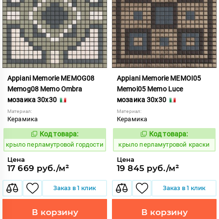
Appiani Memorie MEMOG08
Appiani Memorie MEMOI05
Memog08 Memo Ombra
Memoi05 Memo Luce
мозаика 30x30
мозаика 30x30
Материал:
Материал:
Керамика
Керамика
Код товара:
Код товара:
837018
837039
Код:
Код:
крыло перламутровой гордости
крыло перламутровой краски
Цена
Цена
17 669 руб./м²
19 845 руб./м²
Заказ в 1 клик
Заказ в 1 клик
В корзину
В корзину