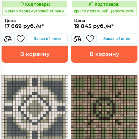
Код товара:
Код товара:
837089
836993
Код:
Код:
крыло перламутровой сирени
крыло пепельной целостности
Цена
Цена
17 669 руб./м²
19 845 руб./м²
Заказ в 1 клик
Заказ в 1 клик
В корзину
В корзину