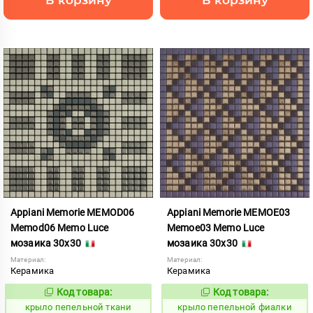
Appiani Memorie MEMOD06
Appiani Memorie MEMOE03
Memod06 Memo Luce
Memoe03 Memo Luce
мозаика 30x30
мозаика 30x30
Материал:
Материал:
Керамика
Керамика
Код товара:
Код товара:
836980
836989
Код:
Код:
крыло пепельной ткани
крыло пепельной фиалки