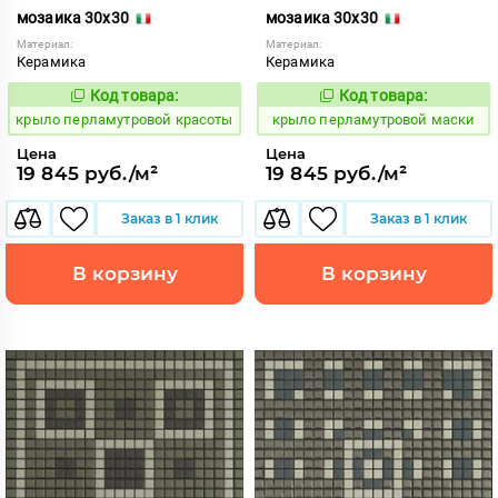
мозаика 30x30
мозаика 30x30
Материал:
Материал:
Керамика
Керамика
Код товара:
Код товара:
837040
837047
Код:
Код:
крыло перламутровой красоты
крыло перламутровой маски
Цена
Цена
19 845 руб./м²
19 845 руб./м²
Заказ в 1 клик
Заказ в 1 клик
В корзину
В корзину