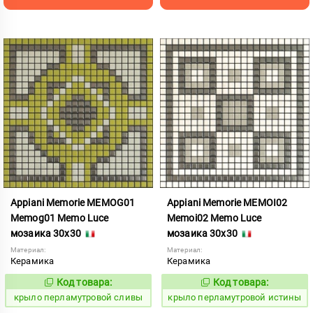
Appiani Memorie MEMOG01
Appiani Memorie MEMOI02
Memog01 Memo Luce
Memoi02 Memo Luce
мозаика 30x30
мозаика 30x30
Материал:
Материал:
Керамика
Керамика
Код товара:
Код товара:
837011
837036
Код:
Код:
крыло перламутровой сливы
крыло перламутровой истины