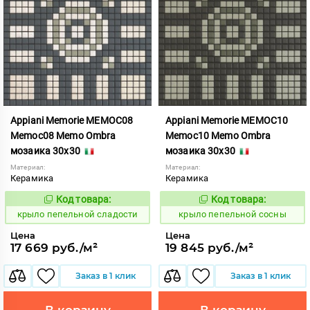
Appiani Memorie MEMOC08
Appiani Memorie MEMOC10
Memoc08 Memo Ombra
Memoc10 Memo Ombra
мозаика 30x30
мозаика 30x30
Материал:
Материал:
Керамика
Керамика
Код товара:
Код товара:
836970
836972
Код:
Код:
крыло пепельной сладости
крыло пепельной сосны
Цена
Цена
17 669 руб./м²
19 845 руб./м²
Заказ в 1 клик
Заказ в 1 клик
В корзину
В корзину