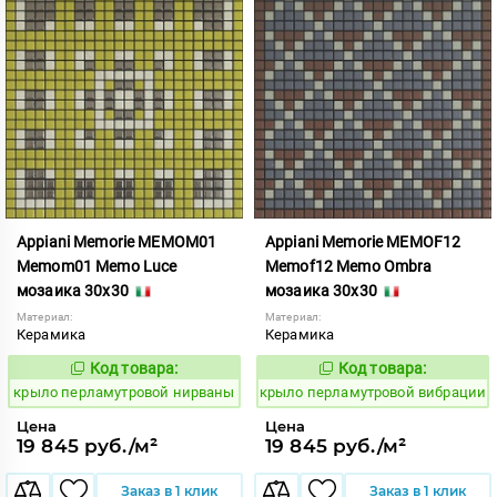
Appiani Memorie MEMOM01
Appiani Memorie MEMOF12
Memom01 Memo Luce
Memof12 Memo Ombra
мозаика 30x30
мозаика 30x30
Материал:
Материал:
Керамика
Керамика
Код товара:
Код товара:
837059
837010
Код:
Код:
крыло перламутровой нирваны
крыло перламутровой вибрации
Цена
Цена
19 845 руб./м²
19 845 руб./м²
Заказ в 1 клик
Заказ в 1 клик