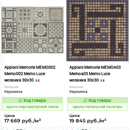
Appiani Memorie MEMO002
Appiani Memorie MEMOA03
Memo002 Memo Luce
Memoa03 Memo Luce
мозаика 30x30
мозаика 30x30
Материал:
Материал:
Керамика
Керамика
Код товара:
Код товара:
837084
836941
Код:
Код:
крыло перламутровой свечи
крыло пепельной палитры
Цена
Цена
17 669 руб./м²
19 845 руб./м²