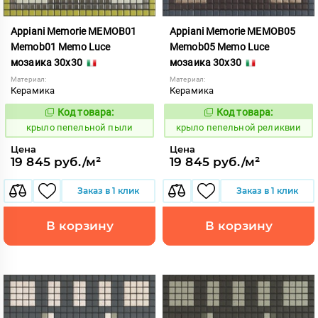
Appiani Memorie MEMOB01
Appiani Memorie MEMOB05
Memob01 Memo Luce
Memob05 Memo Luce
мозаика 30x30
мозаика 30x30
Материал:
Материал:
Керамика
Керамика
Код товара:
Код товара:
836951
836955
Код:
Код:
крыло пепельной пыли
крыло пепельной реликвии
Цена
Цена
19 845 руб./м²
19 845 руб./м²
Заказ в 1 клик
Заказ в 1 клик
В корзину
В корзину