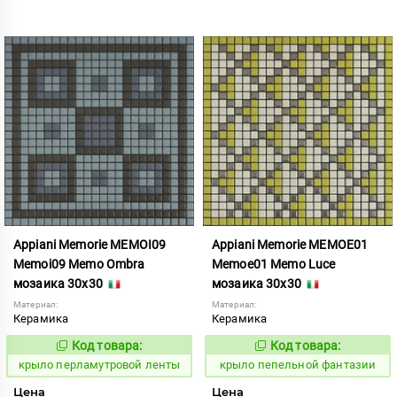
Appiani Memorie MEMOI09
Appiani Memorie MEMOE01
Memoi09 Memo Ombra
Memoe01 Memo Luce
мозаика 30x30
мозаика 30x30
Материал:
Материал:
Керамика
Керамика
Код товара:
Код товара:
837043
836987
Код:
Код:
крыло перламутровой ленты
крыло пепельной фантазии
Цена
Цена