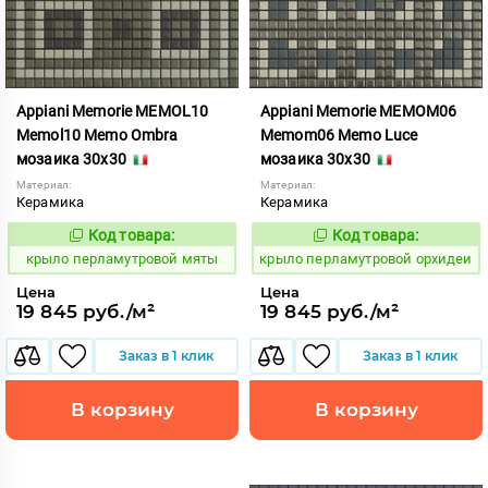
Appiani Memorie MEMOL10
Appiani Memorie MEMOM06
Memol10 Memo Ombra
Memom06 Memo Luce
мозаика 30x30
мозаика 30x30
Материал:
Материал:
Керамика
Керамика
Код товара:
Код товара:
837056
837064
Код:
Код:
крыло перламутровой мяты
крыло перламутровой орхидеи
Цена
Цена
19 845 руб./м²
19 845 руб./м²
Заказ в 1 клик
Заказ в 1 клик
В корзину
В корзину