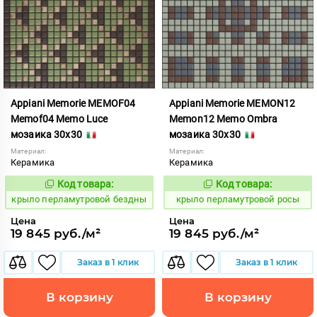
Appiani Memorie MEMOF04
Appiani Memorie MEMON12
Memof04 Memo Luce
Memon12 Memo Ombra
мозаика 30x30
мозаика 30x30
Материал:
Материал:
Керамика
Керамика
Код товара:
Код товара:
837002
837082
Код:
Код:
крыло перламутровой бездны
крыло перламутровой росы
Цена
Цена
19 845 руб./м²
19 845 руб./м²
Заказ в 1 клик
Заказ в 1 клик
В корзину
В корзину