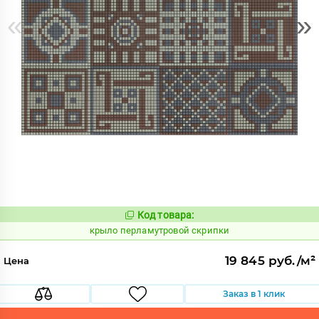
«
»
Код товара:
837092
Код:
крыло перламутровой скрипки
19 845 руб./м²
Цена
Заказ в 1 клик