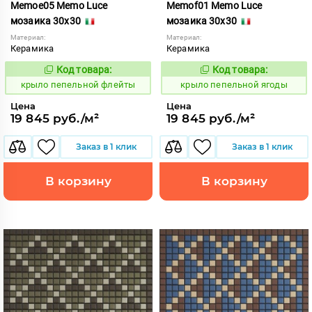
Memoe05 Memo Luce
Memof01 Memo Luce
мозаика 30x30
мозаика 30x30
Материал:
Материал:
Керамика
Керамика
Код товара:
Код товара:
836991
836999
Код:
Код:
крыло пепельной флейты
крыло пепельной ягоды
Цена
Цена
19 845 руб./м²
19 845 руб./м²
Заказ в 1 клик
Заказ в 1 клик
В корзину
В корзину