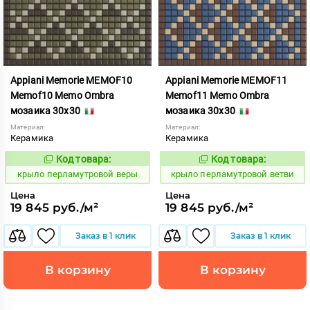
Appiani Memorie MEMOF10
Appiani Memorie MEMOF11
Memof10 Memo Ombra
Memof11 Memo Ombra
мозаика 30x30
мозаика 30x30
Материал:
Материал:
Керамика
Керамика
Код товара:
Код товара:
837008
837009
Код:
Код:
крыло перламутровой веры
крыло перламутровой ветви
Цена
Цена
19 845 руб./м²
19 845 руб./м²
Заказ в 1 клик
Заказ в 1 клик
В корзину
В корзину