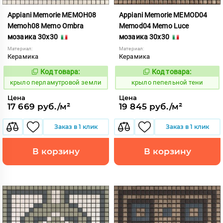
Appiani Memorie MEMOH08
Appiani Memorie MEMOD04
Memoh08 Memo Ombra
Memod04 Memo Luce
мозаика 30x30
мозаика 30x30
Материал:
Материал:
Керамика
Керамика
Код товара:
Код товара:
837030
836978
Код:
Код:
крыло перламутровой земли
крыло пепельной тени
Цена
Цена
17 669 руб./м²
19 845 руб./м²
Заказ в 1 клик
Заказ в 1 клик
В корзину
В корзину