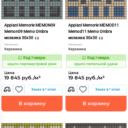
Appiani Memorie MEMON09
Appiani Memorie MEMOD11
Memon09 Memo Ombra
Memod11 Memo Ombra
мозаика 30x30
мозаика 30x30
Материал:
Материал:
Керамика
Керамика
Код товара:
Код товара:
837079
836985
Код:
Код:
крыло перламутровой реки
крыло пепельной удачи
Цена
Цена
19 845 руб./м²
19 845 руб./м²
Заказ в 1 клик
Заказ в 1 клик
В корзину
В корзину