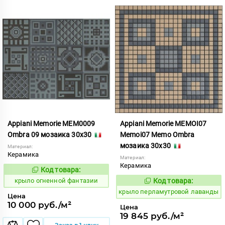
Appiani Memorie MEM0009
Appiani Memorie MEMOI07
Ombra 09 мозаика 30x30
Memoi07 Memo Ombra
мозаика 30x30
Материал:
Керамика
Материал:
Керамика
Код товара:
836487
Код:
крыло огненной фантазии
Код товара:
837041
Код:
крыло перламутровой лаванды
Цена
10 000 руб./м²
Цена
19 845 руб./м²