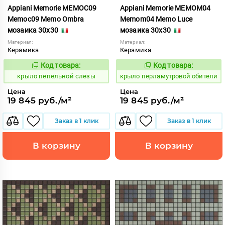
Appiani Memorie MEMOC09
Appiani Memorie MEMOM04
Memoc09 Memo Ombra
Memom04 Memo Luce
мозаика 30x30
мозаика 30x30
Материал:
Материал:
Керамика
Керамика
Код товара:
Код товара:
836971
837062
Код:
Код:
крыло пепельной слезы
крыло перламутровой обители
Цена
Цена
19 845 руб./м²
19 845 руб./м²
Заказ в 1 клик
Заказ в 1 клик
В корзину
В корзину