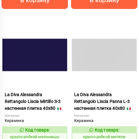
В корзину
В корзину
La Diva Alessandra
La Diva Alessandra
Rettangolo Liscia Mirtillo S-3
Rettangolo Liscia Panna L-3
настенная плитка 40x80
настенная плитка 40x80
Материал:
Материал:
Керамика
Керамика
Код товара:
Код товара:
837924
837925
Код:
Код:
крыло робкой мельницы
крыло робкой метели