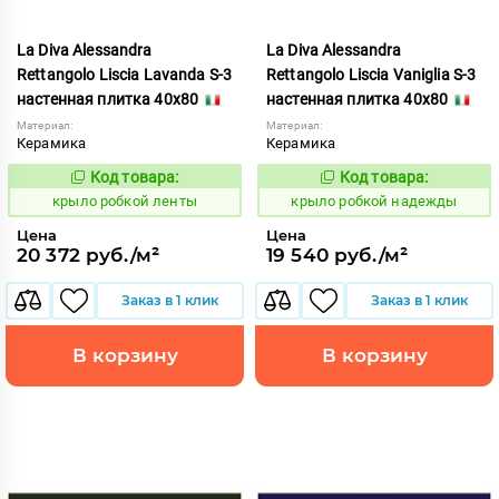
La Diva Alessandra
La Diva Alessandra
Rettangolo Liscia Lavanda S-3
Rettangolo Liscia Vaniglia S-3
настенная плитка 40x80
настенная плитка 40x80
Материал:
Материал:
Керамика
Керамика
Код товара:
Код товара:
837918
837932
Код:
Код:
крыло робкой ленты
крыло робкой надежды
Цена
Цена
20 372 руб./м²
19 540 руб./м²
Заказ в 1 клик
Заказ в 1 клик
В корзину
В корзину