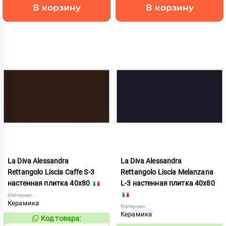
В корзину
В корзину
La Diva Alessandra
La Diva Alessandra
Rettangolo Liscia Caffe S-3
Rettangolo Liscia Melanzana
настенная плитка 40x80
L-3 настенная плитка 40x80
Материал:
Керамика
Материал:
Керамика
Код товара:
837904
Код: