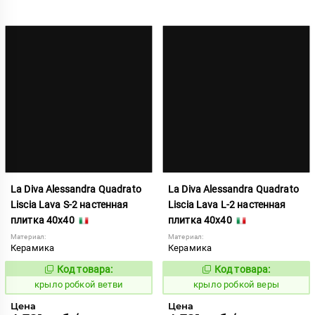
La Diva Alessandra Quadrato
La Diva Alessandra Quadrato
Liscia Lava S-2 настенная
Liscia Lava L-2 настенная
плитка 40x40
плитка 40x40
Материал:
Материал:
Керамика
Керамика
Код товара:
Код товара:
837884
837883
Код:
Код:
крыло робкой ветви
крыло робкой веры
Цена
Цена