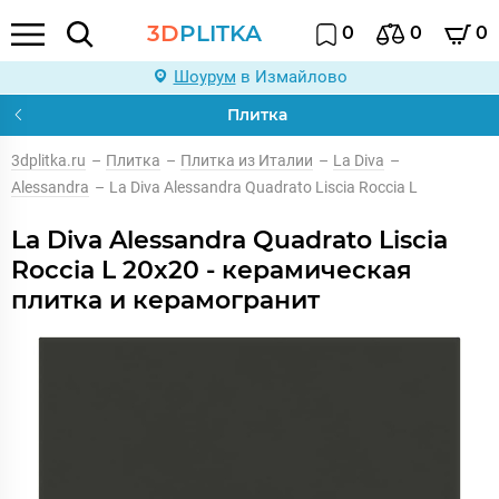
3D
PLITKA
0
0
0
Шоурум
в Измайлово
Плитка
3dplitka.ru
–
Плитка
–
Плитка из Италии
–
La Diva
–
Alessandra
–
La Diva Alessandra Quadrato Liscia Roccia L
La Diva Alessandra Quadrato Liscia
Roccia L 20x20 - керамическая
плитка и керамогранит