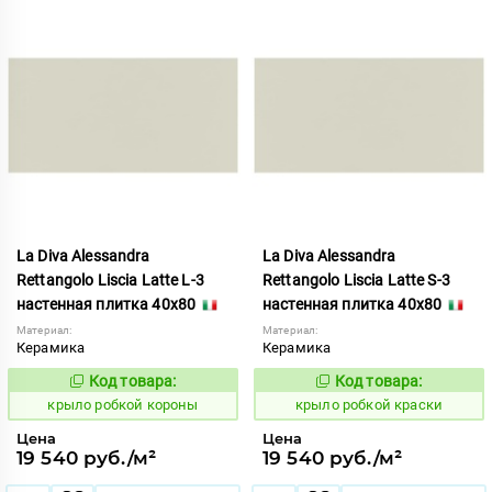
La Diva Alessandra
La Diva Alessandra
Rettangolo Liscia Latte L-3
Rettangolo Liscia Latte S-3
настенная плитка 40x80
настенная плитка 40x80
Материал:
Материал:
Керамика
Керамика
Код товара:
Код товара:
837913
837914
Код:
Код:
крыло робкой короны
крыло робкой краски
Цена
Цена
19 540 руб./м²
19 540 руб./м²