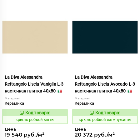
La Diva Alessandra
La Diva Alessandra
Rettangolo Liscia Vaniglia L-3
Rettangolo Liscia Avocado L-3
настенная плитка 40x80
настенная плитка 40x80
Материал:
Материал:
Керамика
Керамика
Код товара:
Код товара:
837931
837901
Код:
Код:
крыло робкой мяты
крыло робкой жемчужины
Цена
Цена
19 540 руб./м²
20 372 руб./м²