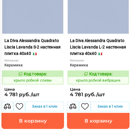
La Diva Alessandra Quadrato
La Diva Alessandra Quadrato
Liscia Lavanda S-2 настенная
Liscia Lavanda L-2 настенная
плитка 40x40
плитка 40x40
Материал:
Материал:
Керамика
Керамика
Код товара:
Код товара:
837886
837885
Код:
Код:
крыло робкой сливы
крыло робкой вибрации
Цена
Цена
4 781 руб./шт
4 781 руб./шт
Заказ в 1 клик
Заказ в 1 клик
В корзину
В корзину