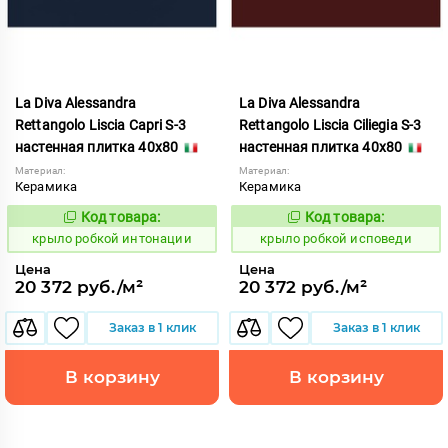
La Diva Alessandra
La Diva Alessandra
Rettangolo Liscia Capri S-3
Rettangolo Liscia Ciliegia S-3
настенная плитка 40x80
настенная плитка 40x80
Материал:
Материал:
Керамика
Керамика
Код товара:
Код товара:
837908
837910
Код:
Код:
крыло робкой интонации
крыло робкой исповеди
Цена
Цена
20 372 руб./м²
20 372 руб./м²
Заказ в 1 клик
Заказ в 1 клик
В корзину
В корзину