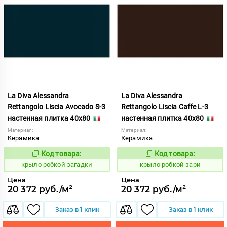
La Diva Alessandra
La Diva Alessandra
Rettangolo Liscia Avocado S-3
Rettangolo Liscia Caffe L-3
настенная плитка 40x80
настенная плитка 40x80
Материал:
Материал:
Керамика
Керамика
Код товара:
Код товара:
837902
837903
Код:
Код:
крыло робкой загадки
крыло робкой зари
Цена
Цена
20 372 руб./м²
20 372 руб./м²
Заказ в 1 клик
Заказ в 1 клик