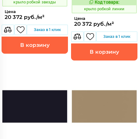
крыло робкой звезды
Код товара:
837919
Код:
крыло робкой линии
Цена
20 372 руб./м²
Цена
20 372 руб./м²
Заказ в 1 клик
Заказ в 1 клик
В корзину
В корзину