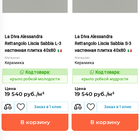
La Diva Alessandra
La Diva Alessandra
Rettangolo Liscia Sabbia L-3
Rettangolo Liscia Sabbia S-3
настенная плитка 40x80
настенная плитка 40x80
Материал:
Материал:
Керамика
Керамика
Код товара:
Код товара:
837929
837930
Код:
Код:
крыло робкой молодости
крыло робкой мудрости
Цена
Цена
19 540 руб./м²
19 540 руб./м²
Заказ в 1 клик
Заказ в 1 клик
В корзину
В корзину