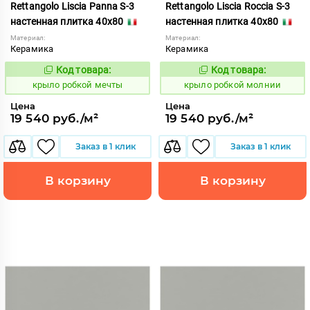
Rettangolo Liscia Panna S-3
Rettangolo Liscia Roccia S-3
настенная плитка 40x80
настенная плитка 40x80
Материал:
Материал:
Керамика
Керамика
Код товара:
Код товара:
837926
837928
Код:
Код:
крыло робкой мечты
крыло робкой молнии
Цена
Цена
19 540 руб./м²
19 540 руб./м²
Заказ в 1 клик
Заказ в 1 клик
В корзину
В корзину