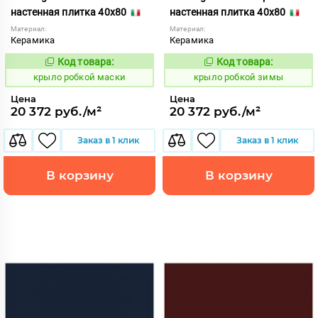
настенная плитка 40x80
настенная плитка 40x80
Материал:
Материал:
Керамика
Керамика
Код товара:
Код товара:
837922
837907
Код:
Код:
крыло робкой маски
крыло робкой зимы
Цена
Цена
20 372 руб./м²
20 372 руб./м²
Заказ в 1 клик
Заказ в 1 клик
В корзину
В корзину