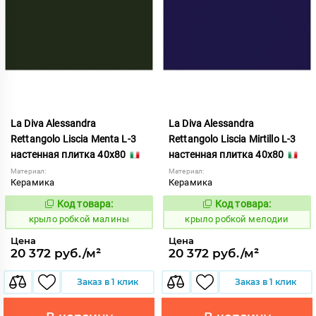
La Diva Alessandra
La Diva Alessandra
Rettangolo Liscia Menta L-3
Rettangolo Liscia Mirtillo L-3
настенная плитка 40x80
настенная плитка 40x80
Материал:
Материал:
Керамика
Керамика
Код товара:
Код товара:
837921
837923
Код:
Код:
крыло робкой малины
крыло робкой мелодии
Цена
Цена
20 372 руб./м²
20 372 руб./м²
Заказ в 1 клик
Заказ в 1 клик