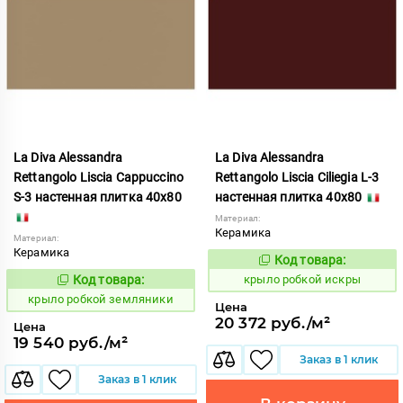
La Diva Alessandra
La Diva Alessandra
Rettangolo Liscia Cappuccino
Rettangolo Liscia Ciliegia L-3
S-3 настенная плитка 40x80
настенная плитка 40x80
Материал:
Керамика
Материал:
Керамика
Код товара:
837909
Код:
Код товара:
крыло робкой искры
837906
Код:
крыло робкой земляники
Цена
20 372 руб./м²
Цена
19 540 руб./м²
Заказ в 1 клик
Заказ в 1 клик