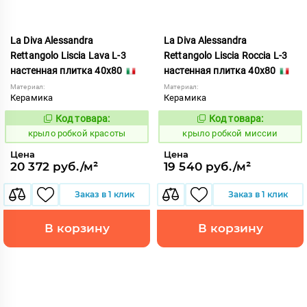
La Diva Alessandra
La Diva Alessandra
Rettangolo Liscia Lava L-3
Rettangolo Liscia Roccia L-3
настенная плитка 40x80
настенная плитка 40x80
Материал:
Материал:
Керамика
Керамика
Код товара:
Код товара:
837915
837927
Код:
Код:
крыло робкой красоты
крыло робкой миссии
Цена
Цена
20 372 руб./м²
19 540 руб./м²
Заказ в 1 клик
Заказ в 1 клик
В корзину
В корзину