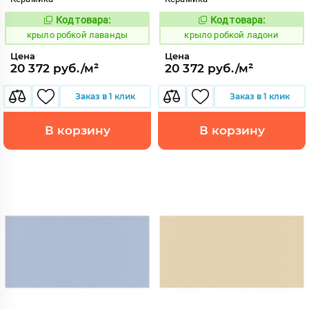
Код товара:
Код товара:
837916
837917
Код:
Код:
крыло робкой лаванды
крыло робкой ладони
Цена
Цена
20 372 руб./м²
20 372 руб./м²
Заказ в 1 клик
Заказ в 1 клик
В корзину
В корзину