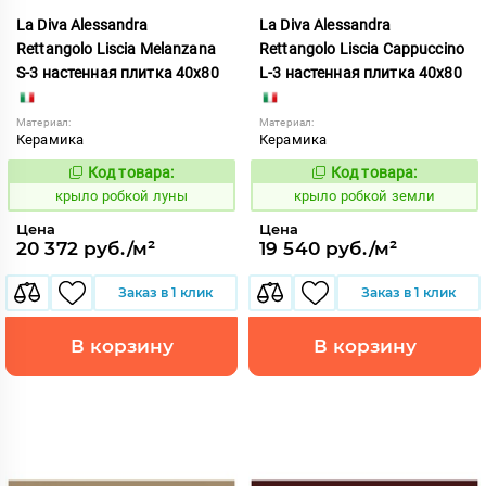
La Diva Alessandra
La Diva Alessandra
Rettangolo Liscia Melanzana
Rettangolo Liscia Cappuccino
S-3 настенная плитка 40x80
L-3 настенная плитка 40x80
Материал:
Материал:
Керамика
Керамика
Код товара:
Код товара:
837920
837905
Код:
Код:
крыло робкой луны
крыло робкой земли
Цена
Цена
20 372 руб./м²
19 540 руб./м²
Заказ в 1 клик
Заказ в 1 клик
В корзину
В корзину