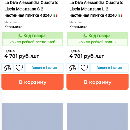
La Diva Alessandra Quadrato
La Diva Alessandra Quadrato
Liscia Melanzana S-2
Liscia Melanzana L-2
настенная плитка 40x40
настенная плитка 40x40
Материал:
Материал:
Керамика
Керамика
Код товара:
Код товара:
837888
837887
Код:
Код:
крыло робкой вселенной
крыло робкой волны
Цена
Цена
4 781 руб./шт
4 781 руб./шт
Заказ в 1 клик
Заказ в 1 клик
В корзину
В корзину