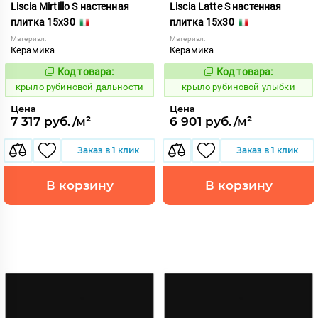
Liscia Mirtillo S настенная
Liscia Latte S настенная
плитка 15x30
плитка 15x30
Материал:
Материал:
Керамика
Керамика
Код товара:
Код товара:
838121
838111
Код:
Код:
крыло рубиновой дальности
крыло рубиновой улыбки
Цена
Цена
7 317 руб./м²
6 901 руб./м²
Заказ в 1 клик
Заказ в 1 клик
В корзину
В корзину