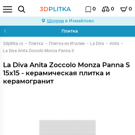
3D
PLITKA
0
0
0
Шоурум
в Измайлово
Плитка
3dplitka.ru
–
Плитка
–
Плитка из Италии
–
La Diva
–
Anita
–
La Diva Anita Zoccolo Monza Panna S
La Diva Anita Zoccolo Monza Panna S
15x15 - керамическая плитка и
керамогранит