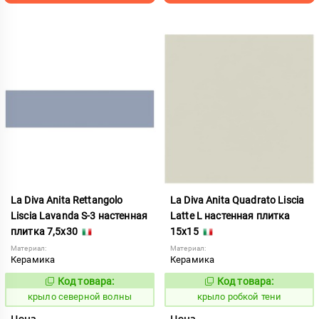
La Diva Anita Rettangolo
La Diva Anita Quadrato Liscia
Liscia Lavanda S-3 настенная
Latte L настенная плитка
плитка 7,5x30
15x15
Материал:
Материал:
Керамика
Керамика
Код товара:
Код товара:
838637
837978
Код:
Код:
крыло северной волны
крыло робкой тени
Цена
Цена