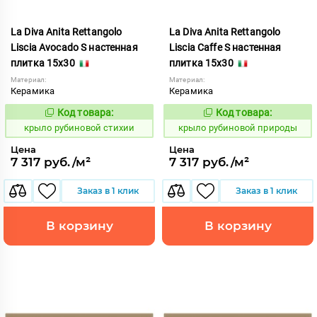
La Diva Anita Rettangolo
La Diva Anita Rettangolo
Liscia Avocado S настенная
Liscia Caffe S настенная
плитка 15x30
плитка 15x30
Материал:
Материал:
Керамика
Керамика
Код товара:
Код товара:
838098
838100
Код:
Код:
крыло рубиновой стихии
крыло рубиновой природы
Цена
Цена
7 317 руб./м²
7 317 руб./м²
Заказ в 1 клик
Заказ в 1 клик
В корзину
В корзину