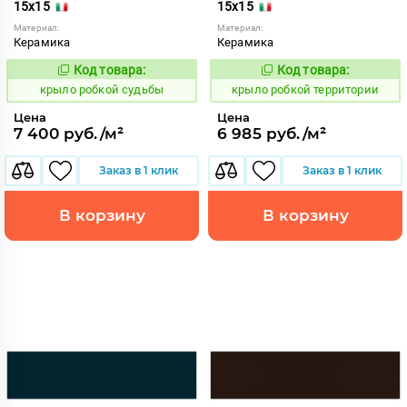
15x15
15x15
Материал:
Материал:
Керамика
Керамика
Код товара:
Код товара:
837974
837979
Код:
Код:
крыло робкой судьбы
крыло робкой территории
Цена
Цена
7 400 руб./м²
6 985 руб./м²
Заказ в 1 клик
Заказ в 1 клик
В корзину
В корзину