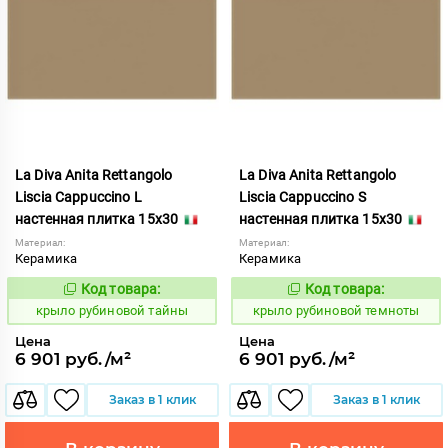
La Diva Anita Rettangolo
La Diva Anita Rettangolo
Liscia Cappuccino L
Liscia Cappuccino S
настенная плитка 15x30
настенная плитка 15x30
Материал:
Материал:
Керамика
Керамика
Код товара:
Код товара:
838101
838102
Код:
Код:
крыло рубиновой тайны
крыло рубиновой темноты
Цена
Цена
6 901 руб./м²
6 901 руб./м²
Заказ в 1 клик
Заказ в 1 клик