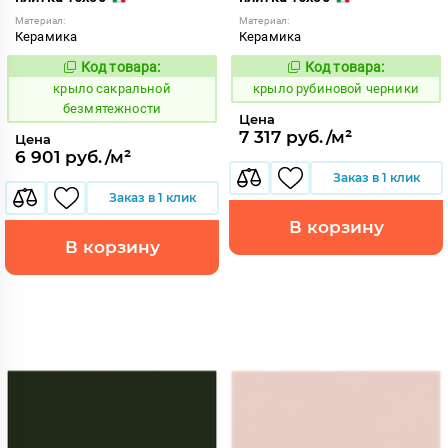
Материал:
Материал:
Керамика
Керамика
Код товара:
Код товара:
838129
838119
Код:
Код:
крыло сакральной
крыло рубиновой черники
безмятежности
Цена
7 317 руб./м²
Цена
6 901 руб./м²
Заказ в 1 клик
Заказ в 1 клик
В корзину
В корзину