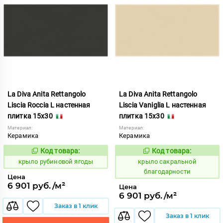
La Diva Anita Rettangolo
La Diva Anita Rettangolo
Liscia Roccia L настенная
Liscia Vaniglia L настенная
плитка 15x30
плитка 15x30
Материал:
Материал:
Керамика
Керамика
Код товара:
Код товара:
838124
838128
Код:
Код:
крыло рубиновой ягоды
крыло сакральной
благодарности
Цена
6 901 руб./м²
Цена
6 901 руб./м²
Заказ в 1 клик
Заказ в 1 клик