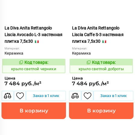
La Diva Anita Rettangolo
La Diva Anita Rettangolo
Liscia Avocado L-3 настенная
Liscia Caffe S-3 настенная
плитка 7,5x30
плитка 7,5x30
Материал:
Материал:
Керамика
Керамика
Код товара:
Код товара:
838619
838622
Код:
Код:
крыло светлой черники
крыло светлой доброты
Цена
Цена
7 484 руб./м²
7 484 руб./м²
Заказ в 1 клик
Заказ в 1 клик
В корзину
В корзину