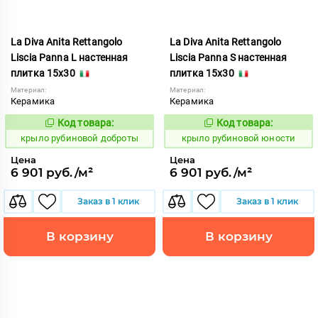
La Diva Anita Rettangolo
La Diva Anita Rettangolo
Liscia Panna L настенная
Liscia Panna S настенная
плитка 15x30
плитка 15x30
Материал:
Материал:
Керамика
Керамика
Код товара:
Код товара:
838122
838123
Код:
Код:
крыло рубиновой доброты
крыло рубиновой юности
Цена
Цена
6 901 руб./м²
6 901 руб./м²
Заказ в 1 клик
Заказ в 1 клик
В корзину
В корзину