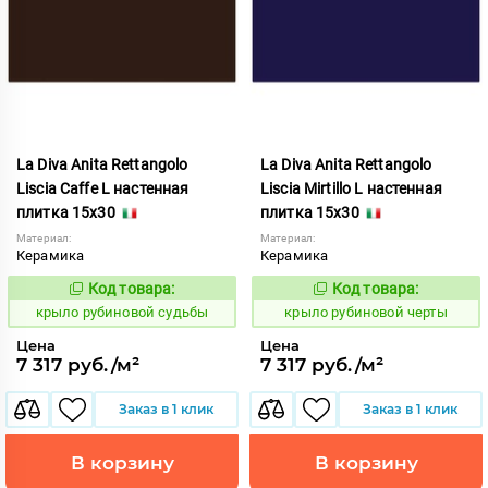
La Diva Anita Rettangolo
La Diva Anita Rettangolo
Liscia Caffe L настенная
Liscia Mirtillo L настенная
плитка 15x30
плитка 15x30
Материал:
Материал:
Керамика
Керамика
Код товара:
Код товара:
838099
838120
Код:
Код:
крыло рубиновой судьбы
крыло рубиновой черты
Цена
Цена
7 317 руб./м²
7 317 руб./м²
Заказ в 1 клик
Заказ в 1 клик
В корзину
В корзину