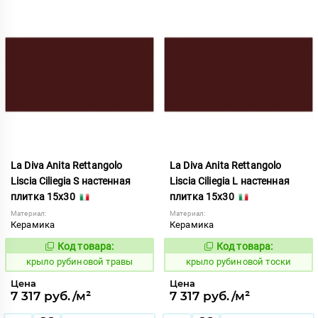
La Diva Anita Rettangolo
La Diva Anita Rettangolo
Liscia Ciliegia S настенная
Liscia Ciliegia L настенная
плитка 15x30
плитка 15x30
Материал:
Материал:
Керамика
Керамика
Код товара:
Код товара:
838107
838106
Код:
Код:
крыло рубиновой травы
крыло рубиновой тоски
Цена
Цена
7 317 руб./м²
7 317 руб./м²