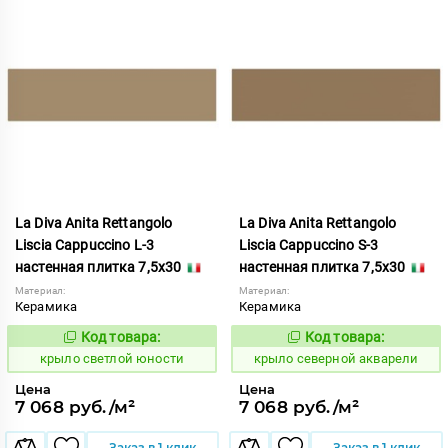
La Diva Anita Rettangolo
La Diva Anita Rettangolo
Liscia Cappuccino L-3
Liscia Cappuccino S-3
настенная плитка 7,5x30
настенная плитка 7,5x30
Материал:
Материал:
Керамика
Керамика
Код товара:
Код товара:
838623
838625
Код:
Код:
крыло светлой юности
крыло северной акварели
Цена
Цена
7 068 руб./м²
7 068 руб./м²
Заказ в 1 клик
Заказ в 1 клик