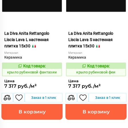
La Diva Anita Rettangolo
La Diva Anita Rettangolo
Liscia Lava L настенная
Liscia Lava S настенная
плитка 15x30
плитка 15x30
Материал:
Материал:
Керамика
Керамика
Код товара:
Код товара:
838112
838113
Код:
Код:
крыло рубиновой фантазии
крыло рубиновой феи
Цена
Цена
7 317 руб./м²
7 317 руб./м²
Заказ в 1 клик
Заказ в 1 клик
В корзину
В корзину