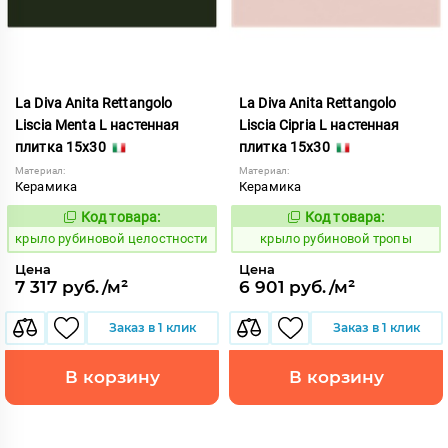
La Diva Anita Rettangolo
La Diva Anita Rettangolo
Liscia Menta L настенная
Liscia Cipria L настенная
плитка 15x30
плитка 15x30
Материал:
Материал:
Керамика
Керамика
Код товара:
Код товара:
838118
838108
Код:
Код:
крыло рубиновой целостности
крыло рубиновой тропы
Цена
Цена
7 317 руб./м²
6 901 руб./м²
Заказ в 1 клик
Заказ в 1 клик
В корзину
В корзину