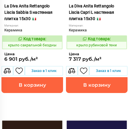
La Diva Anita Rettangolo
La Diva Anita Rettangolo
Liscia Sabbia S настенная
Liscia Capri L настенная
плитка 15x30
плитка 15x30
Материал:
Материал:
Керамика
Керамика
Код товара:
Код товара:
838127
838103
Код:
Код:
крыло сакральной бездны
крыло рубиновой тени
Цена
Цена
6 901 руб./м²
7 317 руб./м²
Заказ в 1 клик
Заказ в 1 клик
В корзину
В корзину