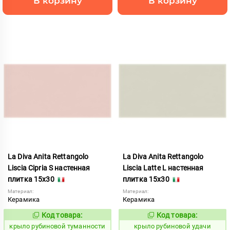
В корзину
В корзину
La Diva Anita Rettangolo
La Diva Anita Rettangolo
Liscia Cipria S настенная
Liscia Latte L настенная
плитка 15x30
плитка 15x30
Материал:
Материал:
Керамика
Керамика
Код товара:
Код товара:
838109
838110
Код:
Код:
крыло рубиновой туманности
крыло рубиновой удачи