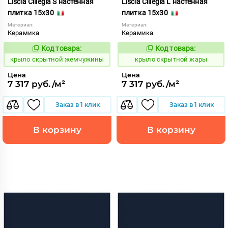
Liscia Ciliegia S настенная
Liscia Ciliegia L настенная
плитка 15x30
плитка 15x30
Материал:
Материал:
Керамика
Керамика
Код товара:
Код товара:
839401
839400
Код:
Код:
крыло скрытной жемчужины
крыло скрытной жары
Цена
Цена
7 317 руб./м²
7 317 руб./м²
Заказ в 1 клик
Заказ в 1 клик
В корзину
В корзину