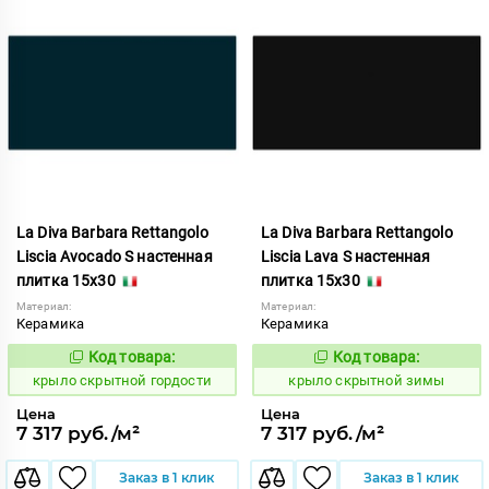
La Diva Barbara Rettangolo
La Diva Barbara Rettangolo
Liscia Avocado S настенная
Liscia Lava S настенная
плитка 15x30
плитка 15x30
Материал:
Материал:
Керамика
Керамика
Код товара:
Код товара:
839393
839407
Код:
Код:
крыло скрытной гордости
крыло скрытной зимы
Цена
Цена
7 317 руб./м²
7 317 руб./м²
Заказ в 1 клик
Заказ в 1 клик