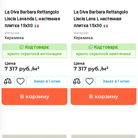
La Diva Barbara Rettangolo
La Diva Barbara Rettangolo
Liscia Lavanda L настенная
Liscia Lava L настенная
плитка 15x30
плитка 15x30
Материал:
Материал:
Керамика
Керамика
Код товара:
Код товара:
839408
839406
Код:
Код:
крыло скрытной интонации
крыло скрытной земляники
Цена
Цена
7 317 руб./м²
7 317 руб./м²
Заказ в 1 клик
Заказ в 1 клик
В корзину
В корзину