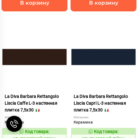
В корзину
В корзину
La Diva Barbara Rettangolo
La Diva Barbara Rettangolo
Liscia Caffe L-3 настенная
Liscia Capri L-3 настенная
плитка 7,5x30
плитка 7,5x30
Материал:
Материал:
Керамика
Керамика
Код товара:
Код товара:
839847
839851
Код:
Код: