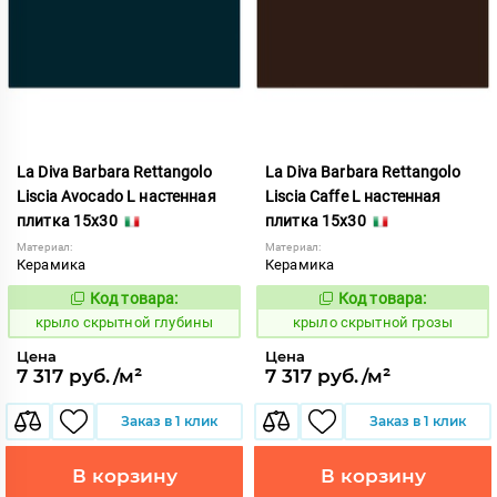
La Diva Barbara Rettangolo
La Diva Barbara Rettangolo
Liscia Avocado L настенная
Liscia Caffe L настенная
плитка 15x30
плитка 15x30
Материал:
Материал:
Керамика
Керамика
Код товара:
Код товара:
839392
839394
Код:
Код:
крыло скрытной глубины
крыло скрытной грозы
Цена
Цена
7 317 руб./м²
7 317 руб./м²
Заказ в 1 клик
Заказ в 1 клик
В корзину
В корзину