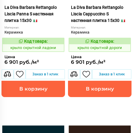
La Diva Barbara Rettangolo
La Diva Barbara Rettangolo
Liscia Panna S настенная
Liscia Cappuccino S
плитка 15x30
настенная плитка 15x30
Материал:
Материал:
Керамика
Керамика
Код товара:
Код товара:
839417
839397
Код:
Код:
крыло скрытной ладони
крыло скрытной дороги
Цена
Цена
6 901 руб./м²
6 901 руб./м²
Заказ в 1 клик
Заказ в 1 клик
В корзину
В корзину