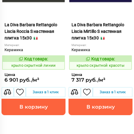
La Diva Barbara Rettangolo
La Diva Barbara Rettangolo
Liscia Roccia S настенная
Liscia Mirtillo S настенная
плитка 15x30
плитка 15x30
Материал:
Материал:
Керамика
Керамика
Код товара:
Код товара:
839419
839415
Код:
Код:
крыло скрытной линии
крыло скрытной красоты
Цена
Цена
6 901 руб./м²
7 317 руб./м²
Заказ в 1 клик
Заказ в 1 клик
В корзину
В корзину