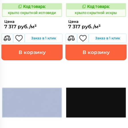
Код товара:
Код товара:
839410
839409
Код:
Код:
крыло скрытной исповеди
крыло скрытной искры
Цена
Цена
7 317 руб./м²
7 317 руб./м²
Заказ в 1 клик
Заказ в 1 клик
В корзину
В корзину