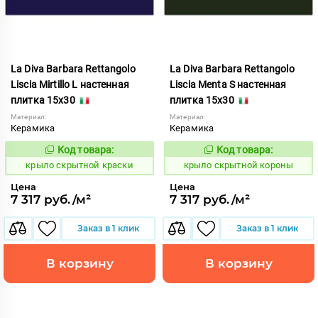
La Diva Barbara Rettangolo
La Diva Barbara Rettangolo
Liscia Mirtillo L настенная
Liscia Menta S настенная
плитка 15x30
плитка 15x30
Материал:
Материал:
Керамика
Керамика
Код товара:
Код товара:
839414
839413
Код:
Код:
крыло скрытной краски
крыло скрытной короны
Цена
Цена
7 317 руб./м²
7 317 руб./м²
Заказ в 1 клик
Заказ в 1 клик
В корзину
В корзину