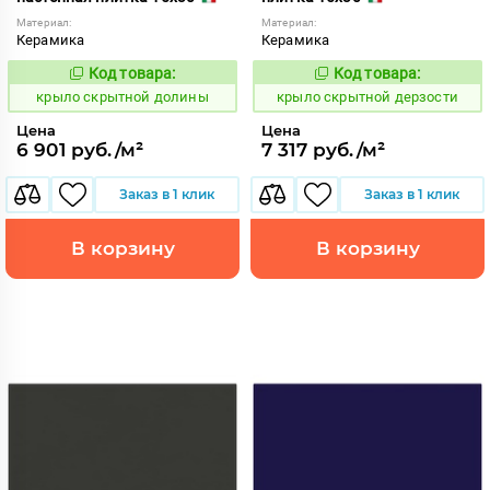
Материал:
Материал:
Керамика
Керамика
Код товара:
Код товара:
839396
839395
Код:
Код:
крыло скрытной долины
крыло скрытной дерзости
Цена
Цена
6 901 руб./м²
7 317 руб./м²
Заказ в 1 клик
Заказ в 1 клик
В корзину
В корзину