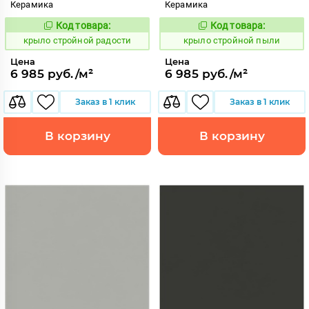
Керамика
Керамика
Код товара:
Код товара:
839327
839326
Код:
Код:
крыло стройной радости
крыло стройной пыли
Цена
Цена
6 985 руб./м²
6 985 руб./м²
Заказ в 1 клик
Заказ в 1 клик
В корзину
В корзину