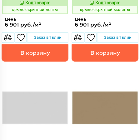
Код товара:
Код товара:
839418
839421
Код:
Код:
крыло скрытной ленты
крыло скрытной малины
Цена
Цена
6 901 руб./м²
6 901 руб./м²
Заказ в 1 клик
Заказ в 1 клик
В корзину
В корзину