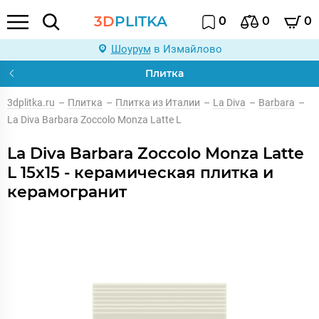
3D
PLITKA
0
0
0
Шоурум
в Измайлово
Плитка
3dplitka.ru
–
Плитка
–
Плитка из Италии
–
La Diva
–
Barbara
–
La Diva Barbara Zoccolo Monza Latte L
La Diva Barbara Zoccolo Monza Latte
L 15x15 - керамическая плитка и
керамогранит