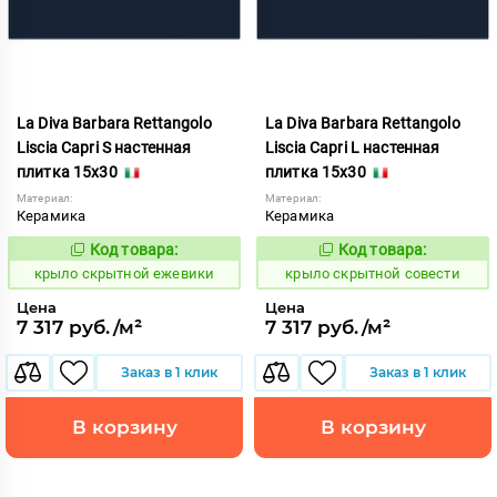
La Diva Barbara Rettangolo
La Diva Barbara Rettangolo
Liscia Capri S настенная
Liscia Capri L настенная
плитка 15x30
плитка 15x30
Материал:
Материал:
Керамика
Керамика
Код товара:
Код товара:
839399
839398
Код:
Код:
крыло скрытной ежевики
крыло скрытной совести
Цена
Цена
7 317 руб./м²
7 317 руб./м²
Заказ в 1 клик
Заказ в 1 клик
В корзину
В корзину