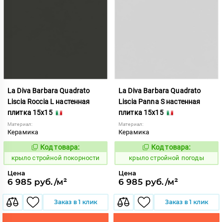
La Diva Barbara Quadrato
La Diva Barbara Quadrato
Liscia Roccia L настенная
Liscia Panna S настенная
плитка 15x15
плитка 15x15
Материал:
Материал:
Керамика
Керамика
Код товара:
Код товара:
839322
839321
Код:
Код:
крыло стройной покорности
крыло стройной погоды
Цена
Цена
6 985 руб./м²
6 985 руб./м²
Заказ в 1 клик
Заказ в 1 клик