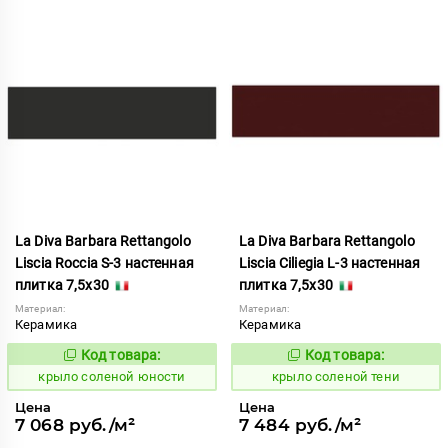
La Diva Barbara Rettangolo
La Diva Barbara Rettangolo
Liscia Roccia S-3 настенная
Liscia Ciliegia L-3 настенная
плитка 7,5x30
плитка 7,5x30
Материал:
Материал:
Керамика
Керамика
Код товара:
Код товара:
839873
839853
Код:
Код:
крыло соленой юности
крыло соленой тени
Цена
Цена
7 068 руб./м²
7 484 руб./м²