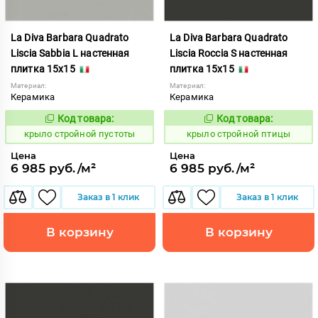
La Diva Barbara Quadrato
La Diva Barbara Quadrato
Liscia Sabbia L настенная
Liscia Roccia S настенная
плитка 15x15
плитка 15x15
Материал:
Материал:
Керамика
Керамика
Код товара:
Код товара:
839324
839323
Код:
Код:
крыло стройной пустоты
крыло стройной птицы
Цена
Цена
6 985 руб./м²
6 985 руб./м²
Заказ в 1 клик
Заказ в 1 клик
В корзину
В корзину