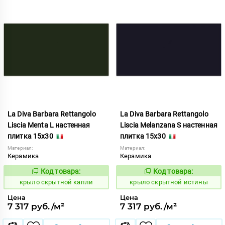
La Diva Barbara Rettangolo
La Diva Barbara Rettangolo
Liscia Menta L настенная
Liscia Melanzana S настенная
плитка 15x30
плитка 15x30
Материал:
Материал:
Керамика
Керамика
Код товара:
Код товара:
839412
839411
Код:
Код:
крыло скрытной капли
крыло скрытной истины
Цена
Цена
7 317 руб./м²
7 317 руб./м²