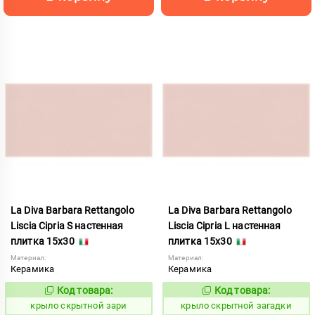
La Diva Barbara Rettangolo
La Diva Barbara Rettangolo
Liscia Cipria S настенная
Liscia Cipria L настенная
плитка 15x30
плитка 15x30
Материал:
Материал:
Керамика
Керамика
Код товара:
Код товара:
839403
839402
Код:
Код:
крыло скрытной зари
крыло скрытной загадки