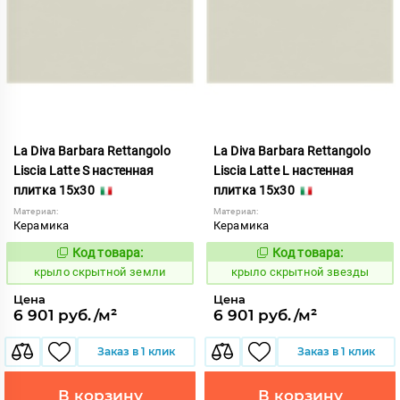
La Diva Barbara Rettangolo
La Diva Barbara Rettangolo
Liscia Latte S настенная
Liscia Latte L настенная
плитка 15x30
плитка 15x30
Материал:
Материал:
Керамика
Керамика
Код товара:
Код товара:
839405
839404
Код:
Код:
крыло скрытной земли
крыло скрытной звезды
Цена
Цена
6 901 руб./м²
6 901 руб./м²
Заказ в 1 клик
Заказ в 1 клик
В корзину
В корзину