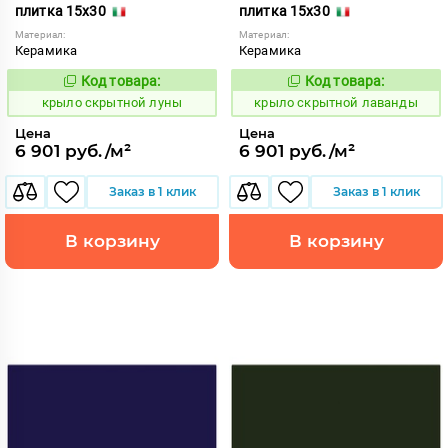
плитка 15x30
плитка 15x30
Материал:
Материал:
Керамика
Керамика
Код товара:
Код товара:
839420
839416
Код:
Код:
крыло скрытной луны
крыло скрытной лаванды
Цена
Цена
6 901 руб./м²
6 901 руб./м²
Заказ в 1 клик
Заказ в 1 клик
В корзину
В корзину