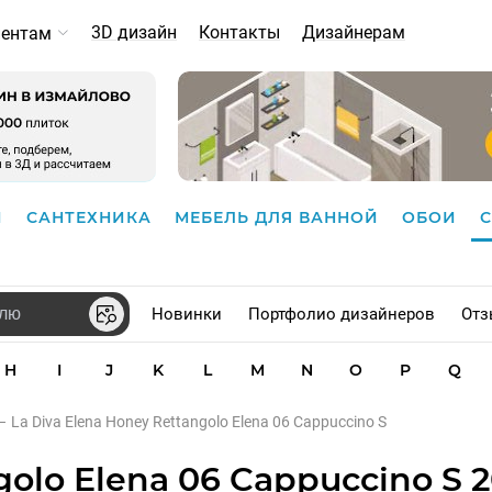
3D дизайн
Контакты
Дизайнерам
иентам
И
САНТЕХНИКА
МЕБЕЛЬ ДЛЯ ВАННОЙ
ОБОИ
Новинки
Портфолио дизайнеров
Отз
H
I
J
K
L
M
N
O
P
Q
–
La Diva Elena Honey Rettangolo Elena 06 Cappuccino S
golo Elena 06 Cappuccino S 2