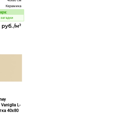
40x80 см
Керамика
ара:
Код товара:
 загадки
 руб./м²
ney
 Vaniglia L-
тка 40x80