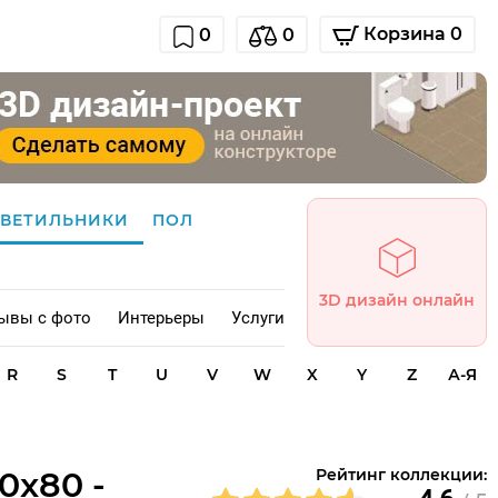
Корзина 0
0
0
СВЕТИЛЬНИКИ
ПОЛ
3D дизайн онлайн
ывы с фото
Интерьеры
Услуги
R
S
T
U
V
W
X
Y
Z
А-Я
0x80 -
Рейтинг коллекции: