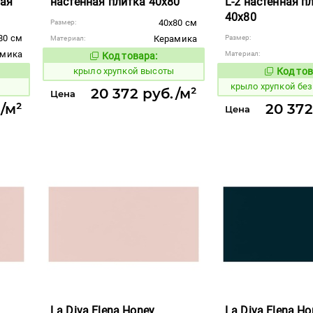
ная
настенная плитка 40x80
L-2 настенная п
40x80
40x80 см
Размер:
80 см
Керамика
Размер:
Материал:
амика
Материал:
Код товара:
842382
Код товара:
крыло хрупкой высоты
Код тов
842379
вара:
крыло хрупкой бе
20 372 руб./м²
Цена
/м²
20 372
Цена
La Diva Elena Honey
La Diva Elena Ho