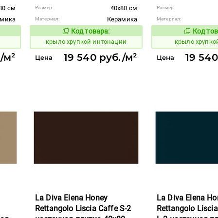
80 см
40x80 см
Размер:
Размер:
амика
Керамика
Материал:
Материал:
Код товара:
Код тов
842408
842409
вара:
Код товара:
крыло хрупкой интонации
крыло хрупко
/м²
19 540 руб./м²
19 540
Цена
Цена
La Diva Elena Honey
La Diva Elena Ho
Rettangolo Liscia Caffe S-2
Rettangolo Lisci