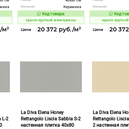
80 см
40x80 см
амика
Керамика
Материал:
Материал:
Код товара:
Код тов
842401
842402
вара:
Код товара:
крыло хрупкой жемчужины
крыло хрупкой
/м²
20 372 руб./м²
20 372
Цена
Цена
La Diva Elena Honey
La Diva Elena Ho
 L-2
Rettangolo Liscia Sabbia S-2
Rettangolo Liscia
0
настенная плитка 40x80
2 настенная пли