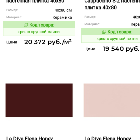
настенная плитка 40x80
Cappuccino S-2 настен
плитка 40x80
40x80 см
Размер:
40x
Керамика
Размер:
Материал:
Кер
Материал:
Код товара:
842386
Код товара:
крыло хрупкой сливы
Код товара:
842384
Код то
крыло хрупкой ветви
20 372 руб./м²
Цена
19 540 руб.
Цена
La Diva Elena Honey
La Diva Elena Honey