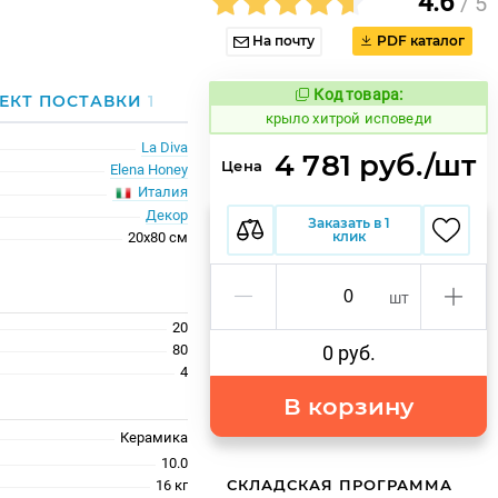
4.6
/ 5
На почту
PDF каталог
Код товара:
842160
ЕКТ ПОСТАВКИ
1
Код товара:
крыло хитрой исповеди
La Diva
4 781 руб./шт
Цена
Elena Honey
Италия
Декор
Заказать в 1
клик
20x80 см
шт
20
80
0 руб.
4
В корзину
Керамика
10.0
СКЛАДСКАЯ ПРОГРАММА
16 кг