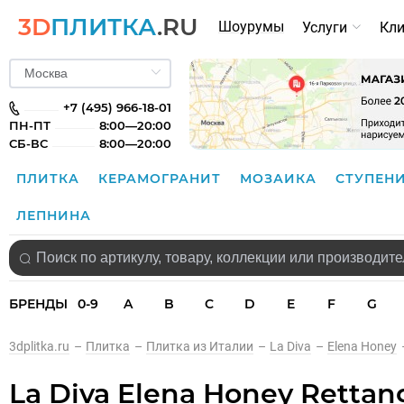
3D
ПЛИТКА
.RU
Шоурумы
Услуги
Кл
+7 (495) 966-18-01
ПН-ПТ
8:00—20:00
СБ-ВС
8:00—20:00
ПЛИТКА
КЕРАМОГРАНИТ
МОЗАИКА
СТУПЕН
ЛЕПНИНА
БРЕНДЫ
0-9
A
B
C
D
E
F
G
3dplitka.ru
–
Плитка
–
Плитка из Италии
–
La Diva
–
Elena Honey
La Diva Elena Honey Rettan