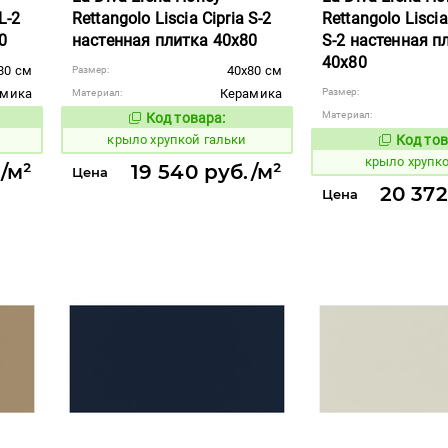
L-2
Rettangolo Liscia Cipria S-2
Rettangolo Lisci
0
настенная плитка 40x80
S-2 настенная п
40x80
80 см
40x80 см
Размер:
амика
Керамика
Размер:
Материал:
Материал:
Код товара:
842390
вара:
Код товара:
крыло хрупкой гальки
Код тов
842380
крыло хрупко
/м²
19 540 руб./м²
Цена
20 372
Цена