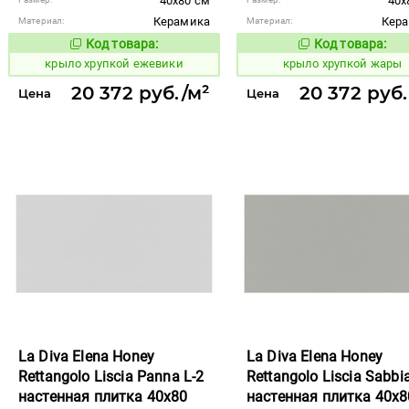
40x80 см
40x
Керамика
Кер
Материал:
Материал:
Код товара:
Код товара:
842399
842400
Код товара:
Код то
крыло хрупкой ежевики
крыло хрупкой жары
20 372 руб./м²
20 372 руб.
Цена
Цена
La Diva Elena Honey
La Diva Elena Honey
Rettangolo Liscia Panna L-2
Rettangolo Liscia Sabbia
настенная плитка 40x80
настенная плитка 40x8