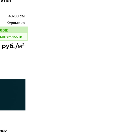
литка
40x80 см
Керамика
ара:
Код товара:
змятежности
 руб./м²
ney