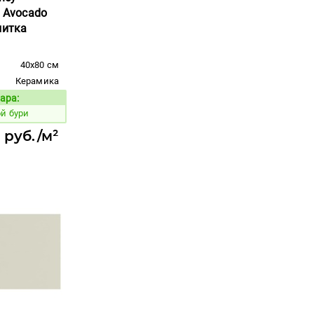
a Avocado
литка
40x80 см
Керамика
ара:
Код товара:
й бури
 руб./м²