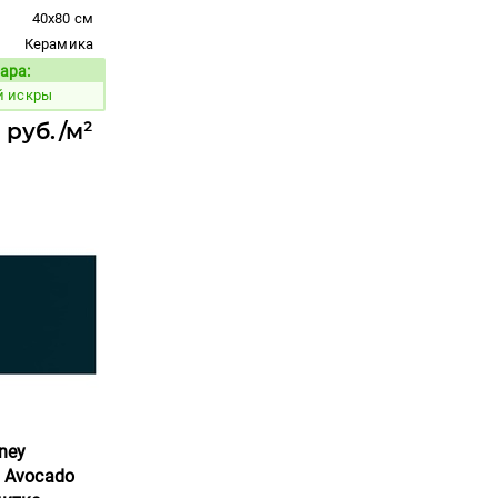
40x80 см
Керамика
ара:
Код товара:
й искры
 руб./м²
ney
a Avocado