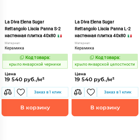
La Diva Elena Sugar
La Diva Elena Sugar
Rettangolo Liscia Panna S-2
Rettangolo Liscia Panna L-2
настенная плитка 40x80
настенная плитка 40x80
Материал:
Материал:
Керамика
Керамика
Код товара:
Код товара:
843494
843493
Код:
Код:
крыло январской черники
крыло январской целостности
Цена
Цена
19 540 руб./м²
19 540 руб./м²
Заказ в 1 клик
Заказ в 1 клик
В корзину
В корзину