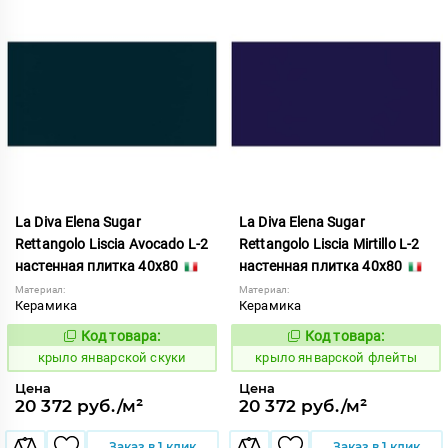
La Diva Elena Sugar
La Diva Elena Sugar
Rettangolo Liscia Avocado L-2
Rettangolo Liscia Mirtillo L-2
настенная плитка 40x80
настенная плитка 40x80
Материал:
Материал:
Керамика
Керамика
Код товара:
Код товара:
843469
843491
Код:
Код:
крыло январской скуки
крыло январской флейты
Цена
Цена
20 372 руб./м²
20 372 руб./м²
Заказ в 1 клик
Заказ в 1 клик