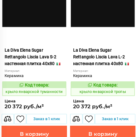
La Diva Elena Sugar
La Diva Elena Sugar
Rettangolo Liscia Lava S-2
Rettangolo Liscia Lava L-2
настенная плитка 40x80
настенная плитка 40x80
Материал:
Материал:
Керамика
Керамика
Код товара:
Код товара:
843484
843483
Код:
Код:
крыло январской туманности
крыло январской тропы
Цена
Цена
20 372 руб./м²
20 372 руб./м²
Заказ в 1 клик
Заказ в 1 клик
В корзину
В корзину