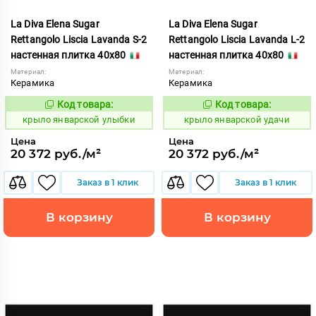
La Diva Elena Sugar
La Diva Elena Sugar
Rettangolo Liscia Lavanda S-2
Rettangolo Liscia Lavanda L-2
настенная плитка 40x80
настенная плитка 40x80
Материал:
Материал:
Керамика
Керамика
Код товара:
Код товара:
843486
843485
Код:
Код:
крыло январской улыбки
крыло январской удачи
Цена
Цена
20 372 руб./м²
20 372 руб./м²
Заказ в 1 клик
Заказ в 1 клик
В корзину
В корзину