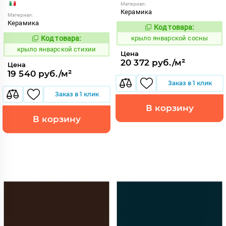
Материал:
Керамика
Материал:
Керамика
Код товара:
843472
Код:
Код товара:
крыло январской сосны
843473
Код:
крыло январской стихии
Цена
20 372 руб./м²
Цена
19 540 руб./м²
Заказ в 1 клик
Заказ в 1 клик
В корзину
В корзину