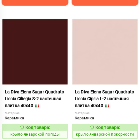
La Diva Elena Sugar Quadrato
La Diva Elena Sugar Quadrato
Liscia Ciliegia S-2 настенная
Liscia Cipria L-2 настенная
плитка 40x40
плитка 40x40
Материал:
Материал:
Керамика
Керамика
Код товара:
Код товара:
843446
843447
Код:
Код:
крыло январской погоды
крыло январской покорности