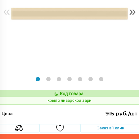
«
»
Код товара:
843403
Код:
крыло январской зари
915 руб./шт
Цена
Заказ в 1 клик