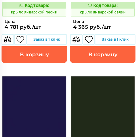
Код товара:
Код товара:
843444
843461
Код:
Код:
крыло январской песни
крыло январской связи
Цена
Цена
4 781 руб./шт
4 365 руб./шт
Заказ в 1 клик
Заказ в 1 клик
В корзину
В корзину