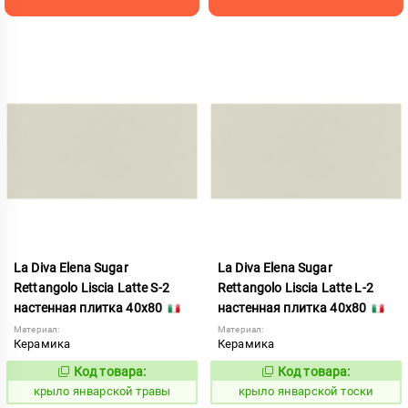
La Diva Elena Sugar
La Diva Elena Sugar
Rettangolo Liscia Latte S-2
Rettangolo Liscia Latte L-2
настенная плитка 40x80
настенная плитка 40x80
Материал:
Материал:
Керамика
Керамика
Код товара:
Код товара:
843482
843481
Код:
Код:
крыло январской травы
крыло январской тоски