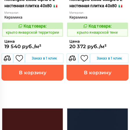
настенная плитка 40x80
настенная плитка 40x80
Материал:
Материал:
Керамика
Керамика
Код товара:
Код товара:
843479
843478
Код:
Код:
крыло январской территории
крыло январской тени
Цена
Цена
19 540 руб./м²
20 372 руб./м²
Заказ в 1 клик
Заказ в 1 клик
В корзину
В корзину