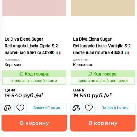
La Diva Elena Sugar
La Diva Elena Sugar
Rettangolo Liscia Cipria S-2
Rettangolo Liscia Vaniglia S-2
настенная плитка 40x80
настенная плитка 40x80
Материал:
Материал:
Керамика
Керамика
Код товара:
Код товара:
843480
843500
Код:
Код:
крыло январской ткани
крыло янтарной акварели
Цена
Цена
19 540 руб./м²
19 540 руб./м²
Заказ в 1 клик
Заказ в 1 клик
В корзину
В корзину