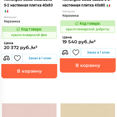
S-2 настенная плитка 40x80
настенная плитка 40x80
Материал:
Керамика
Материал:
Керамика
Код товара:
843497
Код:
Код товара:
крыло январской доброты
843488
Код:
крыло январской феи
Цена
19 540 руб./м²
Цена
20 372 руб./м²
Заказ в 1 клик
Заказ в 1 клик
В корзину
В корзину