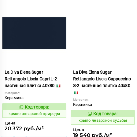
La Diva Elena Sugar
La Diva Elena Sugar
Rettangolo Liscia Capri L-2
Rettangolo Liscia Cappuccino
настенная плитка 40x80
S-2 настенная плитка 40x80
Материал:
Керамика
Материал:
Керамика
Код товара:
843475
Код:
крыло январской природы
Код товара:
843474
Код:
крыло январской судьбы
Цена
20 372 руб./м²
Цена
19 540 руб./м²