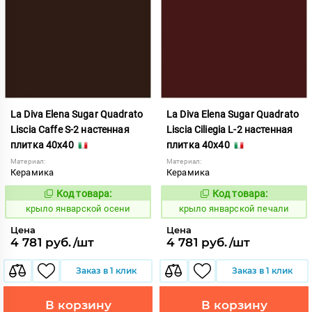
La Diva Elena Sugar Quadrato
La Diva Elena Sugar Quadrato
Liscia Caffe S-2 настенная
Liscia Ciliegia L-2 настенная
плитка 40x40
плитка 40x40
Материал:
Материал:
Керамика
Керамика
Код товара:
Код товара:
843440
843445
Код:
Код:
крыло январской осени
крыло январской печали
Цена
Цена
4 781 руб./шт
4 781 руб./шт
Заказ в 1 клик
Заказ в 1 клик
В корзину
В корзину