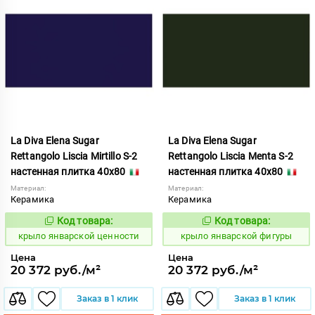
La Diva Elena Sugar
La Diva Elena Sugar
Rettangolo Liscia Mirtillo S-2
Rettangolo Liscia Menta S-2
настенная плитка 40x80
настенная плитка 40x80
Материал:
Материал:
Керамика
Керамика
Код товара:
Код товара:
843492
843490
Код:
Код:
крыло январской ценности
крыло январской фигуры
Цена
Цена
20 372 руб./м²
20 372 руб./м²
Заказ в 1 клик
Заказ в 1 клик