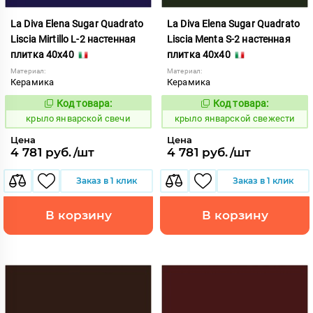
La Diva Elena Sugar Quadrato
La Diva Elena Sugar Quadrato
Liscia Mirtillo L-2 настенная
Liscia Menta S-2 настенная
плитка 40x40
плитка 40x40
Материал:
Материал:
Керамика
Керамика
Код товара:
Код товара:
843459
843458
Код:
Код:
крыло январской свечи
крыло январской свежести
Цена
Цена
4 781 руб./шт
4 781 руб./шт
Заказ в 1 клик
Заказ в 1 клик
В корзину
В корзину