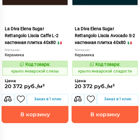
La Diva Elena Sugar
La Diva Elena Sugar
Rettangolo Liscia Caffe L-2
Rettangolo Liscia Avocado S-2
настенная плитка 40x80
настенная плитка 40x80
Материал:
Материал:
Керамика
Керамика
Код товара:
Код товара:
843471
843470
Код:
Код:
крыло январской слезы
крыло январской сладости
Цена
Цена
20 372 руб./м²
20 372 руб./м²
Заказ в 1 клик
Заказ в 1 клик
В корзину
В корзину