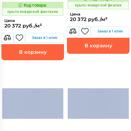
843489
Код:
Код товара:
крыло январской фиалки
843487
Код:
крыло январской фантазии
Цена
20 372 руб./м²
Цена
20 372 руб./м²
Заказ в 1 клик
Заказ в 1 клик
В корзину
В корзину