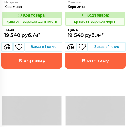
Материал:
Материал:
Керамика
Керамика
Код товара:
Код товара:
843496
843495
Код:
Код:
крыло январской дальности
крыло январской черты
Цена
Цена
19 540 руб./м²
19 540 руб./м²
Заказ в 1 клик
Заказ в 1 клик
В корзину
В корзину