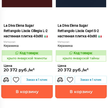
La Diva Elena Sugar
La Diva Elena Sugar
Rettangolo Liscia Ciliegia L-2
Rettangolo Liscia Capri S-2
настенная плитка 40x80
настенная плитка 40x80
Материал:
Материал:
Керамика
Керамика
Код товара:
Код товара:
843477
843476
Код:
Код:
крыло январской темноты
крыло январской тайны
Цена
Цена
20 372 руб./м²
20 372 руб./м²
Заказ в 1 клик
Заказ в 1 клик
В корзину
В корзину