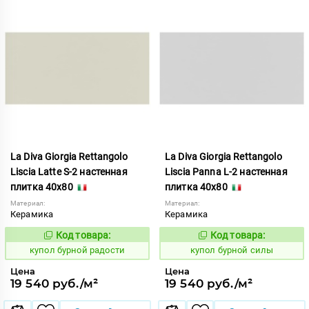
La Diva Giorgia Rettangolo
La Diva Giorgia Rettangolo
Liscia Latte S-2 настенная
Liscia Panna L-2 настенная
плитка 40x80
плитка 40x80
Материал:
Материал:
Керамика
Керамика
Код товара:
Код товара:
844702
844713
Код:
Код:
купол бурной радости
купол бурной силы
Цена
Цена
19 540 руб./м²
19 540 руб./м²