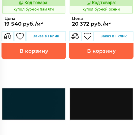
Код товара:
Код товара:
844693
844690
Код:
Код:
купол бурной памяти
купол бурной осени
Цена
Цена
19 540 руб./м²
20 372 руб./м²
Заказ в 1 клик
Заказ в 1 клик
В корзину
В корзину