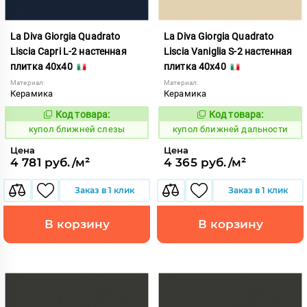
La Diva Giorgia Quadrato
La Diva Giorgia Quadrato
Liscia Capri L-2 настенная
Liscia Vaniglia S-2 настенная
плитка 40x40
плитка 40x40
Материал:
Материал:
Керамика
Керамика
Код товара:
Код товара:
844471
844496
Код:
Код:
купол ближней слезы
купол ближней дальности
Цена
Цена
4 781 руб./м²
4 365 руб./м²
Заказ в 1 клик
Заказ в 1 клик
В корзину
В корзину