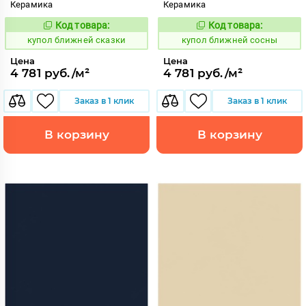
Керамика
Керамика
Код товара:
Код товара:
844465
844472
Код:
Код:
купол ближней сказки
купол ближней сосны
Цена
Цена
4 781 руб./м²
4 781 руб./м²
Заказ в 1 клик
Заказ в 1 клик
В корзину
В корзину