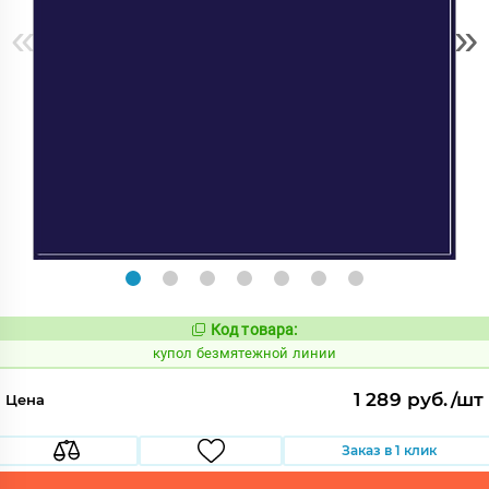
«
»
Код товара:
844294
Код:
купол безмятежной линии
1 289 руб./шт
Цена
Заказ в 1 клик