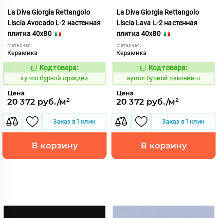
La Diva Giorgia Rettangolo
La Diva Giorgia Rettangolo
Liscia Avocado L-2 настенная
Liscia Lava L-2 настенная
плитка 40x80
плитка 40x80
Материал:
Материал:
Керамика
Керамика
Код товара:
Код товара:
844689
844703
Код:
Код:
купол бурной орхидеи
купол бурной раковины
Цена
Цена
20 372 руб./м²
20 372 руб./м²
Заказ в 1 клик
Заказ в 1 клик
В корзину
В корзину