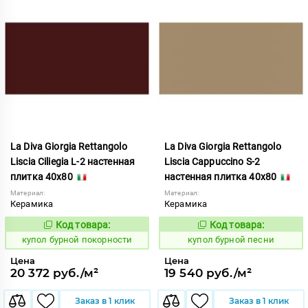
La Diva Giorgia Rettangolo
La Diva Giorgia Rettangolo
Liscia Ciliegia L-2 настенная
Liscia Cappuccino S-2
плитка 40x80
настенная плитка 40x80
Материал:
Материал:
Керамика
Керамика
Код товара:
Код товара:
844697
844694
Код:
Код:
купол бурной покорности
купол бурной песни
Цена
Цена
20 372 руб./м²
19 540 руб./м²
Заказ в 1 клик
Заказ в 1 клик