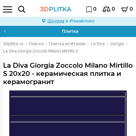
3D
PLITKA
0
0
0
Шоурум
в Измайлово
Плитка
3dplitka.ru
–
Плитка
–
Плитка из Италии
–
La Diva
–
Giorgia
–
La Diva Giorgia Zoccolo Milano Mirtillo S
La Diva Giorgia Zoccolo Milano Mirtillo
S 20x20 - керамическая плитка и
керамогранит