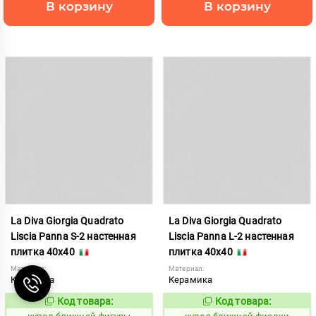
В корзину
В корзину
La Diva Giorgia Quadrato
La Diva Giorgia Quadrato
Liscia Panna S-2 настенная
Liscia Panna L-2 настенная
плитка 40x40
плитка 40x40
Материал:
Материал:
Керамика
Керамика
Код товара:
Код товара:
844490
844489
Код:
Код: