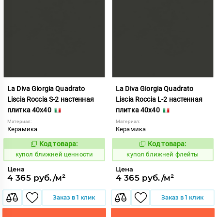
La Diva Giorgia Quadrato
La Diva Giorgia Quadrato
Liscia Roccia S-2 настенная
Liscia Roccia L-2 настенная
плитка 40x40
плитка 40x40
Материал:
Материал:
Керамика
Керамика
Код товара:
Код товара:
844492
844491
Код:
Код:
купол ближней ценности
купол ближней флейты
Цена
Цена
4 365 руб./м²
4 365 руб./м²
Заказ в 1 клик
Заказ в 1 клик