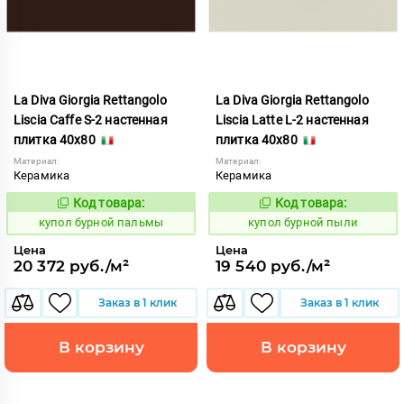
La Diva Giorgia Rettangolo
La Diva Giorgia Rettangolo
Liscia Caffe S-2 настенная
Liscia Latte L-2 настенная
плитка 40x80
плитка 40x80
Материал:
Материал:
Керамика
Керамика
Код товара:
Код товара:
844692
844701
Код:
Код:
купол бурной пальмы
купол бурной пыли
Цена
Цена
20 372 руб./м²
19 540 руб./м²
Заказ в 1 клик
Заказ в 1 клик
В корзину
В корзину