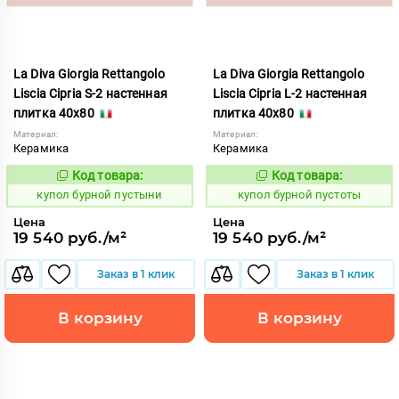
La Diva Giorgia Rettangolo
La Diva Giorgia Rettangolo
Liscia Cipria S-2 настенная
Liscia Cipria L-2 настенная
плитка 40x80
плитка 40x80
Материал:
Материал:
Керамика
Керамика
Код товара:
Код товара:
844700
844699
Код:
Код:
купол бурной пустыни
купол бурной пустоты
Цена
Цена
19 540 руб./м²
19 540 руб./м²
Заказ в 1 клик
Заказ в 1 клик
В корзину
В корзину