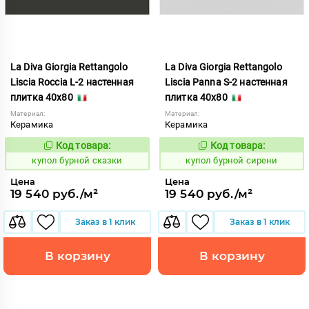
La Diva Giorgia Rettangolo
La Diva Giorgia Rettangolo
Liscia Roccia L-2 настенная
Liscia Panna S-2 настенная
плитка 40x80
плитка 40x80
Материал:
Материал:
Керамика
Керамика
Код товара:
Код товара:
844715
844714
Код:
Код:
купол бурной сказки
купол бурной сирени
Цена
Цена
19 540 руб./м²
19 540 руб./м²
Заказ в 1 клик
Заказ в 1 клик
В корзину
В корзину