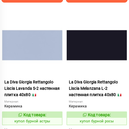
La Diva Giorgia Rettangolo
La Diva Giorgia Rettangolo
Liscia Lavanda S-2 настенная
Liscia Melanzana L-2
плитка 40x80
настенная плитка 40x80
Материал:
Материал:
Керамика
Керамика
Код товара:
Код товара:
844706
844707
Код:
Код:
купол бурной астры
купол бурной росы