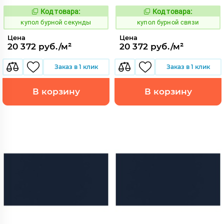
Код товара:
Код товара:
844712
844711
Код:
Код:
купол бурной секунды
купол бурной связи
Цена
Цена
20 372 руб./м²
20 372 руб./м²
Заказ в 1 клик
Заказ в 1 клик
В корзину
В корзину