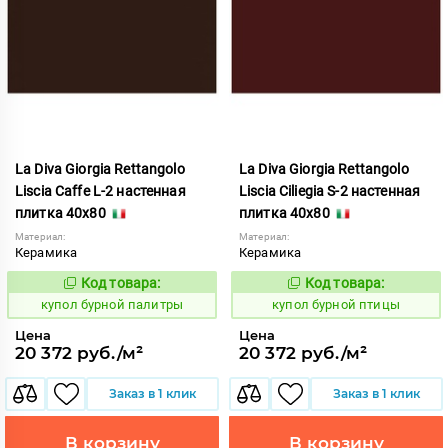
La Diva Giorgia Rettangolo
La Diva Giorgia Rettangolo
Liscia Caffe L-2 настенная
Liscia Ciliegia S-2 настенная
плитка 40x80
плитка 40x80
Материал:
Материал:
Керамика
Керамика
Код товара:
Код товара:
844691
844698
Код:
Код:
купол бурной палитры
купол бурной птицы
Цена
Цена
20 372 руб./м²
20 372 руб./м²
Заказ в 1 клик
Заказ в 1 клик
В корзину
В корзину