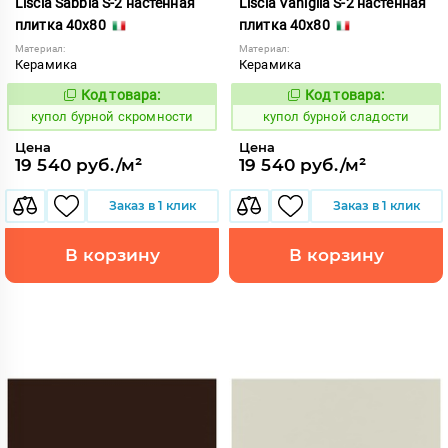
Liscia Sabbia S-2 настенная
Liscia Vaniglia S-2 настенная
плитка 40x80
плитка 40x80
Материал:
Материал:
Керамика
Керамика
Код товара:
Код товара:
844718
844720
Код:
Код:
купол бурной скромности
купол бурной сладости
Цена
Цена
19 540 руб./м²
19 540 руб./м²
Заказ в 1 клик
Заказ в 1 клик
В корзину
В корзину