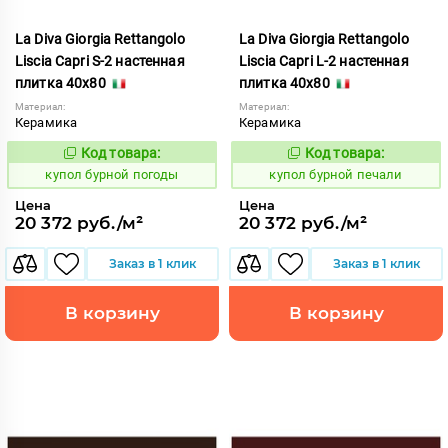
La Diva Giorgia Rettangolo
La Diva Giorgia Rettangolo
Liscia Capri S-2 настенная
Liscia Capri L-2 настенная
плитка 40x80
плитка 40x80
Материал:
Материал:
Керамика
Керамика
Код товара:
Код товара:
844696
844695
Код:
Код:
купол бурной погоды
купол бурной печали
Цена
Цена
20 372 руб./м²
20 372 руб./м²
Заказ в 1 клик
Заказ в 1 клик
В корзину
В корзину