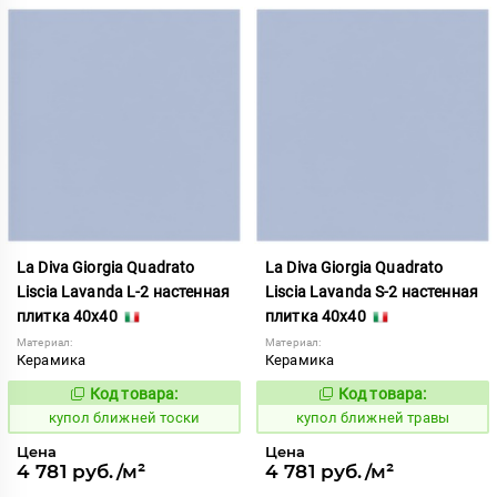
La Diva Giorgia Quadrato
La Diva Giorgia Quadrato
Liscia Lavanda L-2 настенная
Liscia Lavanda S-2 настенная
плитка 40x40
плитка 40x40
Материал:
Материал:
Керамика
Керамика
Код товара:
Код товара:
844481
844482
Код:
Код:
купол ближней тоски
купол ближней травы
Цена
Цена
4 781 руб./м²
4 781 руб./м²