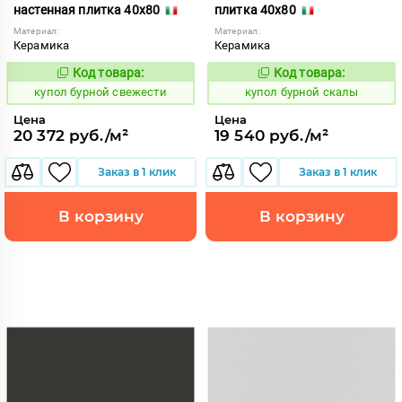
настенная плитка 40x80
плитка 40x80
Материал:
Материал:
Керамика
Керамика
Код товара:
Код товара:
844708
844716
Код:
Код:
купол бурной свежести
купол бурной скалы
Цена
Цена
20 372 руб./м²
19 540 руб./м²
Заказ в 1 клик
Заказ в 1 клик
В корзину
В корзину