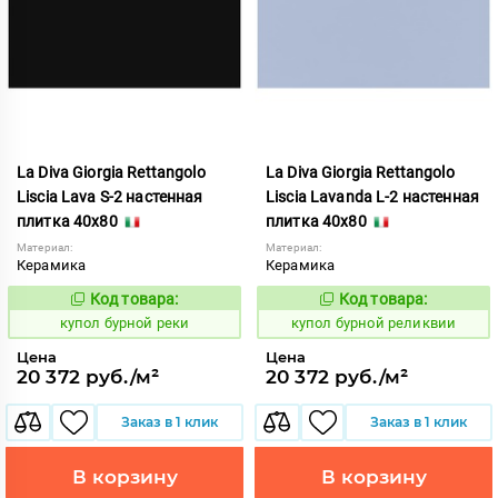
La Diva Giorgia Rettangolo
La Diva Giorgia Rettangolo
Liscia Lava S-2 настенная
Liscia Lavanda L-2 настенная
плитка 40x80
плитка 40x80
Материал:
Материал:
Керамика
Керамика
Код товара:
Код товара:
844704
844705
Код:
Код:
купол бурной реки
купол бурной реликвии
Цена
Цена
20 372 руб./м²
20 372 руб./м²
Заказ в 1 клик
Заказ в 1 клик
В корзину
В корзину