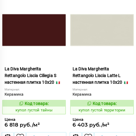
La Diva Margherita
La Diva Margherita
Rettangolo Liscia Ciliegia S
Rettangolo Liscia Latte L
настенная плитка 10x20
настенная плитка 10x20
Материал:
Материал:
Керамика
Керамика
Код товара:
Код товара:
846726
846729
Код:
Код:
купол густой тайны
купол густой территории
Цена
Цена
6 818 руб./м²
6 403 руб./м²