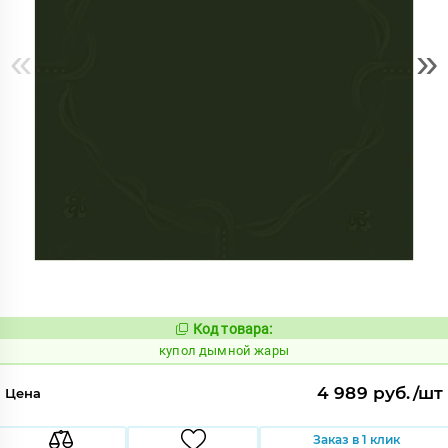
«
»
Код товара:
847025
Код:
купол дымной жары
4 989 руб./шт
Цена
Заказ в 1 клик