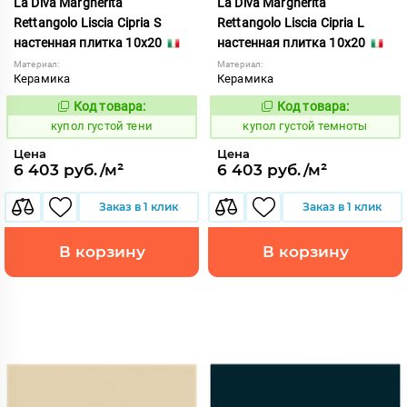
La Diva Margherita
La Diva Margherita
Rettangolo Liscia Cipria S
Rettangolo Liscia Cipria L
настенная плитка 10x20
настенная плитка 10x20
Материал:
Материал:
Керамика
Керамика
Код товара:
Код товара:
846728
846727
Код:
Код:
купол густой тени
купол густой темноты
Цена
Цена
6 403 руб./м²
6 403 руб./м²
Заказ в 1 клик
Заказ в 1 клик
В корзину
В корзину