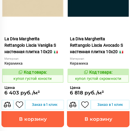
La Diva Margherita
La Diva Margherita
Rettangolo Liscia Vaniglia S
Rettangolo Liscia Avocado S
настенная плитка 10x20
настенная плитка 10x20
Материал:
Материал:
Керамика
Керамика
Код товара:
Код товара:
846748
846718
Код:
Код:
купол густой юности
купол густой скромности
Цена
Цена
6 403 руб./м²
6 818 руб./м²
Заказ в 1 клик
Заказ в 1 клик
В корзину
В корзину