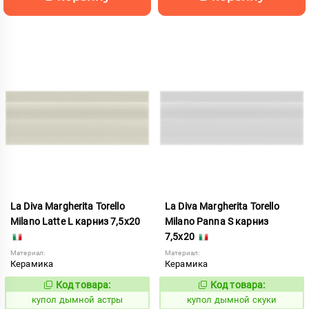
La Diva Margherita Torello
La Diva Margherita Torello
Milano Latte L карниз 7,5x20
Milano Panna S карниз
7,5x20
Материал:
Материал:
Керамика
Керамика
Код товара:
Код товара:
847081
847094
Код:
Код:
купол дымной астры
купол дымной скуки