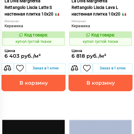
La Diva Margherita
La Diva Margherita
Rettangolo Liscia Latte S
Rettangolo Liscia Lava L
настенная плитка 10x20
настенная плитка 10x20
Материал:
Материал:
Керамика
Керамика
Код товара:
Код товара:
846730
846731
Код:
Код:
купол густой ткани
купол густой тоски
Цена
Цена
6 403 руб./м²
6 818 руб./м²
Заказ в 1 клик
Заказ в 1 клик
В корзину
В корзину