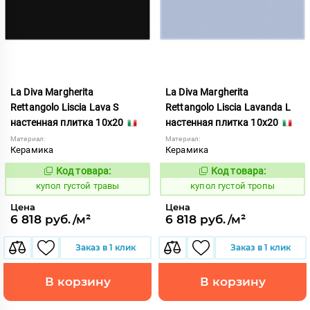
La Diva Margherita
La Diva Margherita
Rettangolo Liscia Lava S
Rettangolo Liscia Lavanda L
настенная плитка 10x20
настенная плитка 10x20
Материал:
Материал:
Керамика
Керамика
Код товара:
Код товара:
846732
846733
Код:
Код:
купол густой травы
купол густой тропы
Цена
Цена
6 818 руб./м²
6 818 руб./м²
Заказ в 1 клик
Заказ в 1 клик
В корзину
В корзину