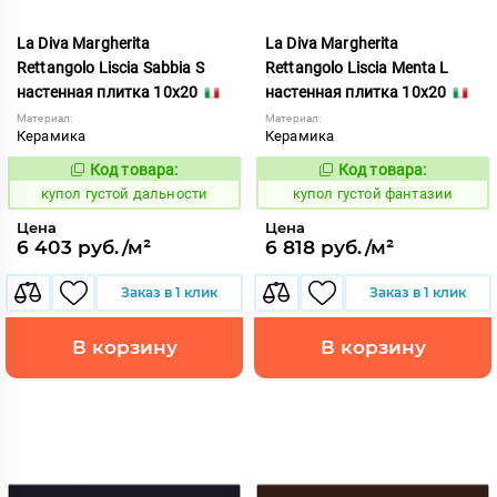
La Diva Margherita
La Diva Margherita
Rettangolo Liscia Sabbia S
Rettangolo Liscia Menta L
настенная плитка 10x20
настенная плитка 10x20
Материал:
Материал:
Керамика
Керамика
Код товара:
Код товара:
846746
846737
Код:
Код:
купол густой дальности
купол густой фантазии
Цена
Цена
6 403 руб./м²
6 818 руб./м²
Заказ в 1 клик
Заказ в 1 клик
В корзину
В корзину