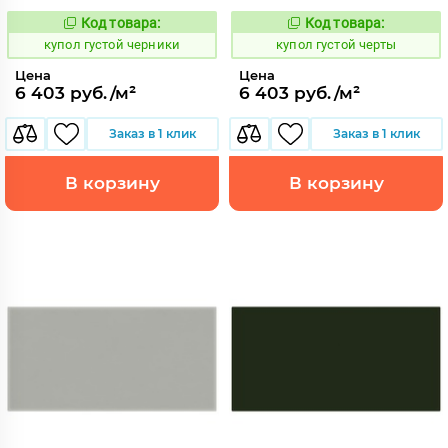
Код товара:
Код товара:
846744
846745
Код:
Код:
купол густой черники
купол густой черты
Цена
Цена
6 403 руб./м²
6 403 руб./м²
Заказ в 1 клик
Заказ в 1 клик
В корзину
В корзину