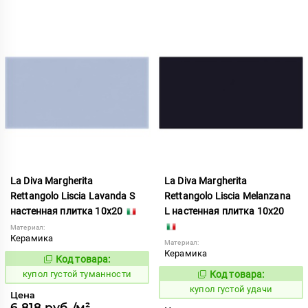
La Diva Margherita
La Diva Margherita
Rettangolo Liscia Lavanda S
Rettangolo Liscia Melanzana
настенная плитка 10x20
L настенная плитка 10x20
Материал:
Керамика
Материал:
Керамика
Код товара:
846734
Код:
купол густой туманности
Код товара:
846735
Код:
купол густой удачи
Цена
6 818 руб./м²