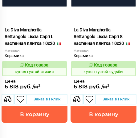
La Diva Margherita
La Diva Margherita
Rettangolo Liscia Capri L
Rettangolo Liscia Capri S
настенная плитка 10x20
настенная плитка 10x20
Материал:
Материал:
Керамика
Керамика
Код товара:
Код товара:
846723
846724
Код:
Код:
купол густой стихии
купол густой судьбы
Цена
Цена
6 818 руб./м²
6 818 руб./м²
Заказ в 1 клик
Заказ в 1 клик
В корзину
В корзину