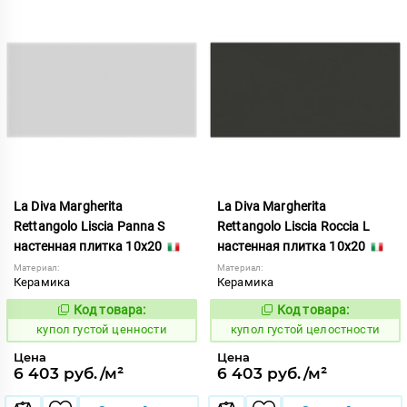
La Diva Margherita
La Diva Margherita
Rettangolo Liscia Panna S
Rettangolo Liscia Roccia L
настенная плитка 10x20
настенная плитка 10x20
Материал:
Материал:
Керамика
Керамика
Код товара:
Код товара:
846742
846743
Код:
Код:
купол густой ценности
купол густой целостности
Цена
Цена
6 403 руб./м²
6 403 руб./м²