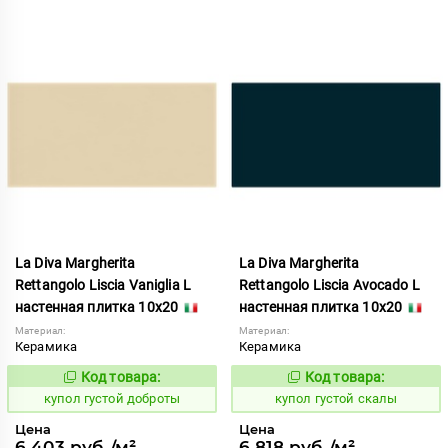
La Diva Margherita
La Diva Margherita
Rettangolo Liscia Vaniglia L
Rettangolo Liscia Avocado L
настенная плитка 10x20
настенная плитка 10x20
Материал:
Материал:
Керамика
Керамика
Код товара:
Код товара:
846747
846716
Код:
Код:
купол густой доброты
купол густой скалы
Цена
Цена
6 403 руб./м²
6 818 руб./м²