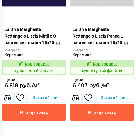
La Diva Margherita
La Diva Margherita
Rettangolo Liscia Mirtillo S
Rettangolo Liscia Panna L
настенная плитка 10x20
настенная плитка 10x20
Материал:
Материал:
Керамика
Керамика
Код товара:
Код товара:
846740
846741
Код:
Код:
купол густой фигуры
купол густой флейты
Цена
Цена
6 818 руб./м²
6 403 руб./м²
Заказ в 1 клик
Заказ в 1 клик
В корзину
В корзину