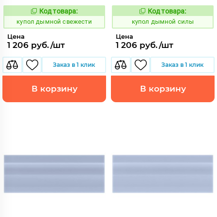
Код товара:
Код товара:
847083
847088
Код:
Код:
купол дымной свежести
купол дымной силы
Цена
Цена
1 206 руб./шт
1 206 руб./шт
Заказ в 1 клик
Заказ в 1 клик
В корзину
В корзину