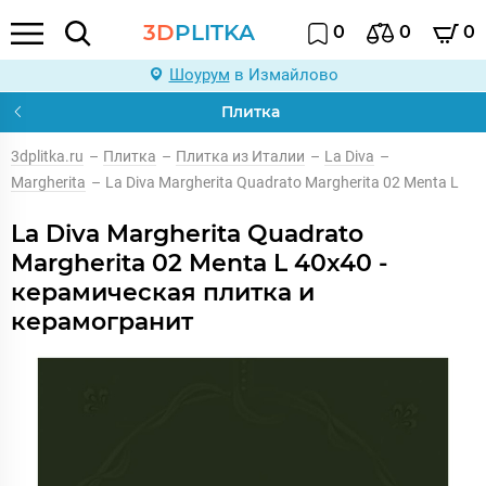
3D
PLITKA
0
0
0
Шоурум
в Измайлово
Плитка
3dplitka.ru
–
Плитка
–
Плитка из Италии
–
La Diva
–
Margherita
–
La Diva Margherita Quadrato Margherita 02 Menta L
La Diva Margherita Quadrato
Margherita 02 Menta L 40x40 -
керамическая плитка и
керамогранит