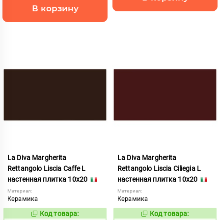
В корзину
La Diva Margherita
La Diva Margherita
Rettangolo Liscia Caffe L
Rettangolo Liscia Ciliegia L
настенная плитка 10x20
настенная плитка 10x20
Материал:
Материал:
Керамика
Керамика
Код товара:
Код товара:
846719
846725
Код:
Код: