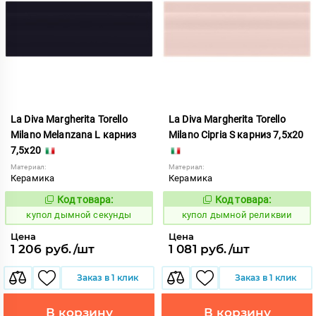
La Diva Margherita Torello
La Diva Margherita Torello
Milano Melanzana L карниз
Milano Cipria S карниз 7,5x20
7,5x20
Материал:
Материал:
Керамика
Керамика
Код товара:
Код товара:
847087
847080
Код:
Код:
купол дымной секунды
купол дымной реликвии
Цена
Цена
1 206 руб./шт
1 081 руб./шт
Заказ в 1 клик
Заказ в 1 клик
В корзину
В корзину