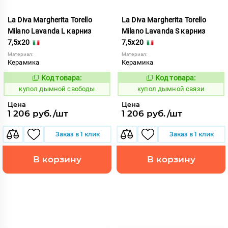
La Diva Margherita Torello
La Diva Margherita Torello
Milano Lavanda L карниз
Milano Lavanda S карниз
7,5x20
7,5x20
Материал:
Материал:
Керамика
Керамика
Код товара:
Код товара:
847085
847086
Код:
Код:
купол дымной свободы
купол дымной связи
Цена
Цена
1 206 руб./шт
1 206 руб./шт
Заказ в 1 клик
Заказ в 1 клик
В корзину
В корзину