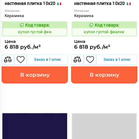
настенная плитка 10x20
настенная плитка 10x20
Материал:
Материал:
Керамика
Керамика
Код товара:
Код товара:
846738
846739
Код:
Код:
купол густой феи
купол густой фиалки
Цена
Цена
6 818 руб./м²
6 818 руб./м²
Заказ в 1 клик
Заказ в 1 клик
В корзину
В корзину