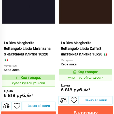
La Diva Margherita
La Diva Margherita
Rettangolo Liscia Melanzana
Rettangolo Liscia Caffe S
S настенная плитка 10x20
настенная плитка 10x20
Материал:
Керамика
Материал:
Керамика
Код товара:
846720
Код:
Код товара:
купол густой сладости
846736
Код:
купол густой улыбки
Цена
6 818 руб./м²
Цена
6 818 руб./м²
Заказ в 1 клик
Заказ в 1 клик
В корзину