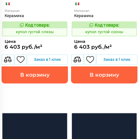
Материал:
Материал:
Керамика
Керамика
Код товара:
Код товара:
846721
846722
Код:
Код:
купол густой слезы
купол густой сосны
Цена
Цена
6 403 руб./м²
6 403 руб./м²
Заказ в 1 клик
Заказ в 1 клик
В корзину
В корзину