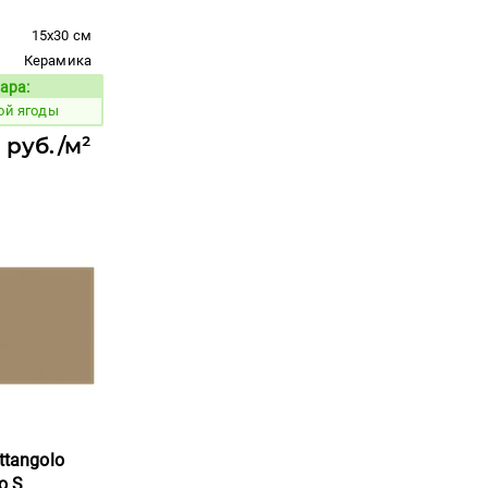
15x30 см
Керамика
ара:
Код товара:
ой ягоды
7 руб./м²
ttangolo
o S