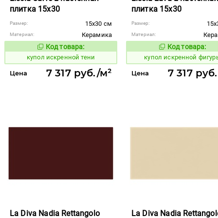
плитка 15x30
плитка 15x30
15x30 см
15x
Размер:
Размер:
Керамика
Кер
Материал:
Материал:
Код товара:
Код товара:
848353
848365
Код товара:
Код то
купол искренной тени
купол искренной фигур
7 317 руб./м²
7 317 руб
Цена
Цена
La Diva Nadia Rettangolo
La Diva Nadia Rettangol