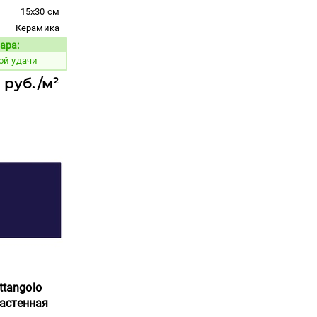
15x30 см
Керамика
ара:
Код товара:
ой удачи
7 руб./м²
ttangolo
 настенная