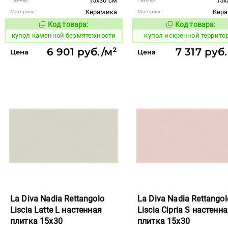
15x30 см
15x
Керамика
Кер
Материал:
Материал:
Код товара:
Код товара:
848379
848354
Код товара:
Код то
купол каменной безмятежности
купол искренной террито
6 901 руб./м²
7 317 руб
Цена
Цена
La Diva Nadia Rettangolo
La Diva Nadia Rettangol
Liscia Latte L настенная
Liscia Cipria S настенн
плитка 15x30
плитка 15x30