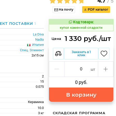
4.7
/ 5
На почту
PDF каталог
Код товара:
848470
ЕКТ ПОСТАВКИ
1
Код товара:
купол каменной сладости
La Diva
1 330 руб./шт
Цена
Nadia
Италия
Спец. Элемент
Заказать в 1
клик
2x15 см
шт
2
15
0 руб.
0.075
В корзину
Керамика
10.0
СКЛАДСКАЯ ПРОГРАММА
3 кг