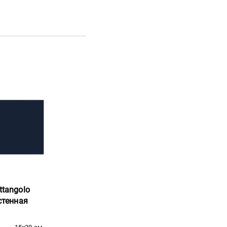
ttangolo
астенная