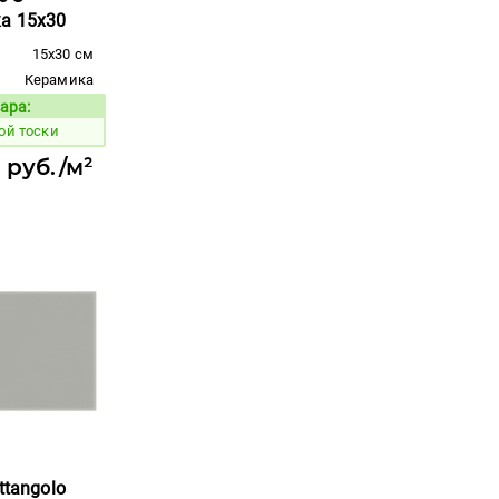
ка 15x30
15x30 см
Керамика
ара:
Код товара:
ой тоски
 руб./м²
ttangolo