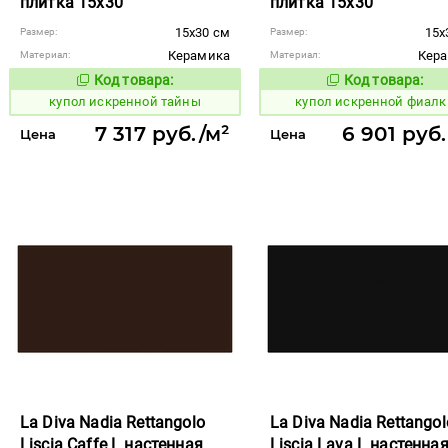
плитка 15x30
плитка 15x30
15x30 см
15x
Размер:
Размер:
Керамика
Кер
Материал:
Материал:
Код товара:
Код товара:
848351
848364
Код товара:
Код то
купол искренной тайны
купол искренной фиалк
7 317 руб./м²
6 901 руб
Цена
Цена
La Diva Nadia Rettangolo
La Diva Nadia Rettangol
Liscia Caffe L настенная
Liscia Lava L настенна