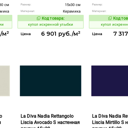
30 см
15x30 см
Размер:
Размер:
амика
Керамика
Материал:
Материал:
Код товара:
Код тов
848361
848360
вара:
Код товара:
ии
купол искренной улыбки
купол искренн
./м²
6 901 руб./м²
7 31
Цена
Цена
o
La Diva Nadia Rettangolo
La Diva Nadia Re
я
Liscia Avocado S настенная
Liscia Mirtillo S