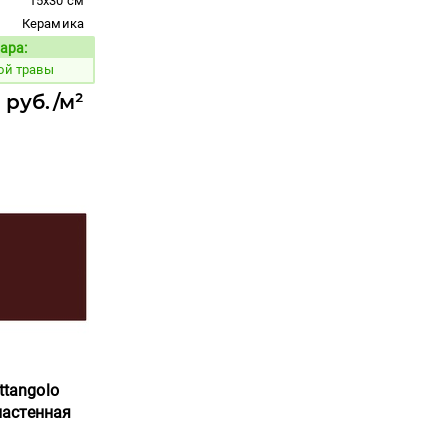
15x30 см
Керамика
ара:
Код товара:
ой травы
7 руб./м²
ttangolo
 настенная