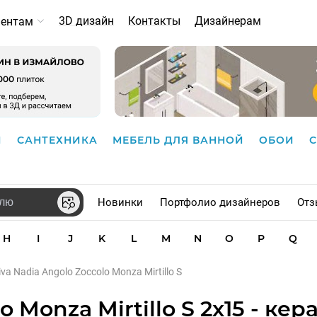
3D дизайн
Контакты
Дизайнерам
иентам
И
САНТЕХНИКА
МЕБЕЛЬ ДЛЯ ВАННОЙ
ОБОИ
Новинки
Портфолио дизайнеров
Отз
H
I
J
K
L
M
N
O
P
Q
iva Nadia Angolo Zoccolo Monza Mirtillo S
o Monza Mirtillo S 2x15 - ке