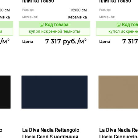
плитка 15x30
плитка 15x30
30 см
15x30 см
Размер:
Размер:
амика
Керамика
Материал:
Материал:
Код товара:
Код тов
848352
848374
вара:
Код товара:
и
купол искренной темноты
купол искренн
./м²
7 317 руб./м²
7 31
Цена
Цена
o
La Diva Nadia Rettangolo
La Diva Nadia Re
я
Liscia Capri S настенная
Liscia Cappuccin