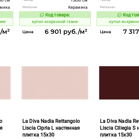
30 см
15x30 см
амика
Керамика
Материал:
Материал:
Код товара:
Код тов
848355
848357
вара:
Код товара:
рии
купол искренной ткани
купол искренн
./м²
6 901 руб./м²
7 31
Цена
Цена
o
La Diva Nadia Rettangolo
La Diva Nadia Re
ая
Liscia Cipria L настенная
Liscia Ciliegia S
плитка 15x30
плитка 15x30