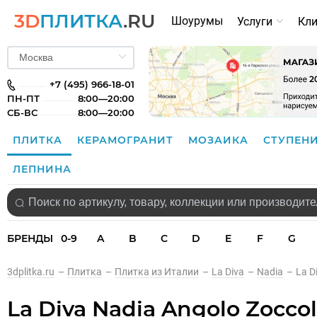
3D
ПЛИТКА
.RU
Шоурумы
Услуги
Кл
+7 (495) 966-18-01
ПН-ПТ
8:00—20:00
СБ-ВС
8:00—20:00
ПЛИТКА
КЕРАМОГРАНИТ
МОЗАИКА
СТУПЕН
ЛЕПНИНА
БРЕНДЫ
0-9
A
B
C
D
E
F
G
3dplitka.ru
–
Плитка
–
Плитка из Италии
–
La Diva
–
Nadia
–
La D
La Diva Nadia Angolo Zoccol