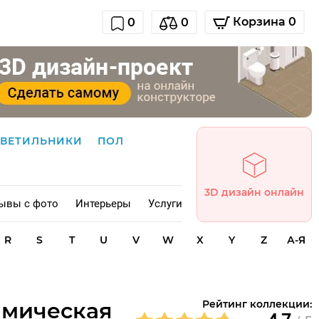
Корзина 0
0
0
СВЕТИЛЬНИКИ
ПОЛ
3D дизайн онлайн
ывы с фото
Интерьеры
Услуги
R
S
T
U
V
W
X
Y
Z
А-Я
рамическая
Рейтинг коллекции: