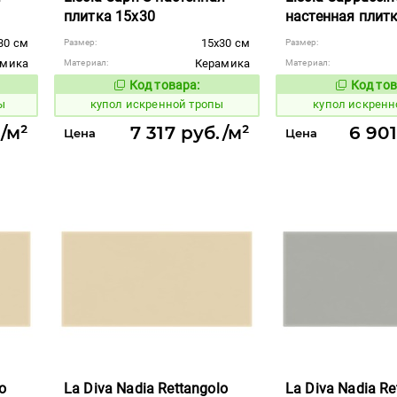
плитка 15x30
настенная плит
30 см
15x30 см
Размер:
Размер:
амика
Керамика
Материал:
Материал:
Код товара:
Код тов
848358
848356
вара:
Код товара:
ы
купол искренной тропы
купол искренн
./м²
7 317 руб./м²
6 901
Цена
Цена
o
La Diva Nadia Rettangolo
La Diva Nadia Re