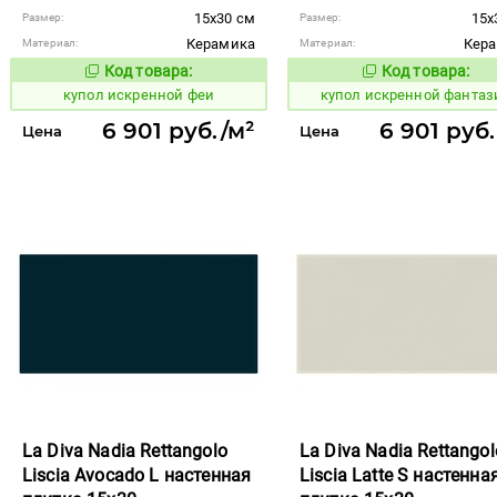
15x30 см
15x
Размер:
Размер:
Керамика
Кер
Материал:
Материал:
Код товара:
Код товара:
848363
848362
Код товара:
Код то
купол искренной феи
купол искренной фантаз
6 901 руб./м²
6 901 руб
Цена
Цена
La Diva Nadia Rettangolo
La Diva Nadia Rettangol
Liscia Avocado L настенная
Liscia Latte S настенна