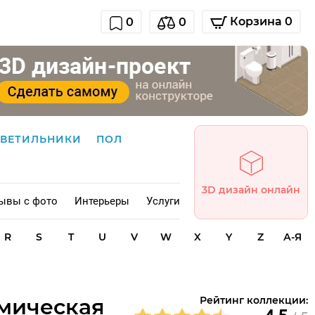
Корзина 0
0
0
СВЕТИЛЬНИКИ
ПОЛ
3D дизайн онлайн
ывы с фото
Интерьеры
Услуги
R
S
T
U
V
W
X
Y
Z
А-Я
рамическая
Рейтинг коллекции: