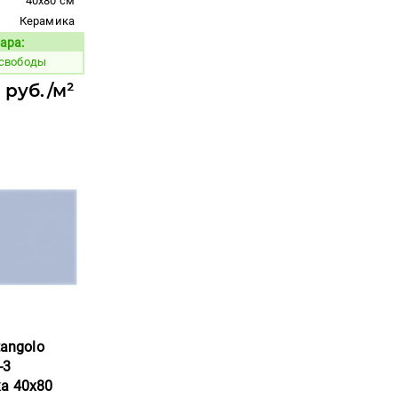
40x80 см
Керамика
ара:
Код товара:
 свободы
 руб./м²
tangolo
-3
ка 40x80