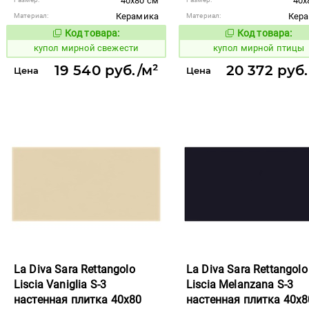
40x80 см
40x
Керамика
Кер
Материал:
Материал:
Код товара:
Код товара:
850958
850948
Код товара:
Код то
купол мирной свежести
купол мирной птицы
19 540 руб./м²
20 372 руб.
Цена
Цена
La Diva Sara Rettangolo
La Diva Sara Rettangolo
Liscia Vaniglia S-3
Liscia Melanzana S-3
настенная плитка 40x80
настенная плитка 40x8