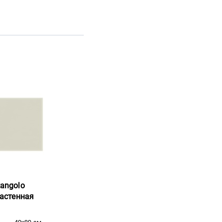
tangolo
 настенная