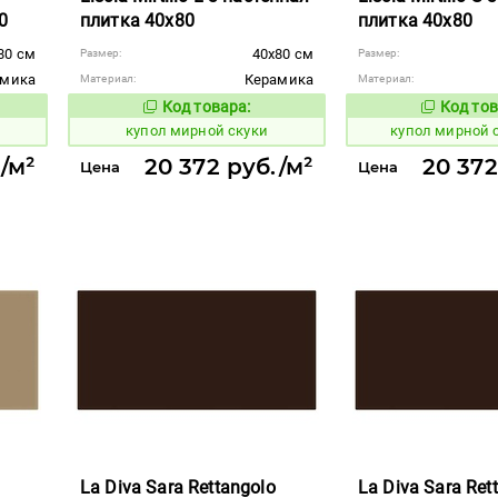
0
плитка 40x80
плитка 40x80
80 см
40x80 см
Размер:
Размер:
амика
Керамика
Материал:
Материал:
Код товара:
Код тов
850969
850970
вара:
Код товара:
купол мирной скуки
купол мирной 
/м²
20 372 руб./м²
20 372
Цена
Цена
La Diva Sara Rettangolo
La Diva Sara Ret