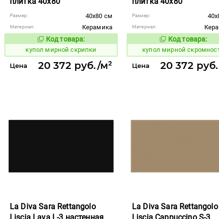
плитка 40x80
плитка 40x80
40x80 см
40x
Размер:
Размер:
Керамика
Кер
Материал:
Материал:
Код товара:
Код товара:
850967
850968
Код товара:
Код то
купол мирной скрипки
купол мирной скромнос
20 372 руб./м²
20 372 руб.
Цена
Цена
La Diva Sara Rettangolo
La Diva Sara Rettangolo
Liscia Lava L-3 настенная
Liscia Cappuccino S-3