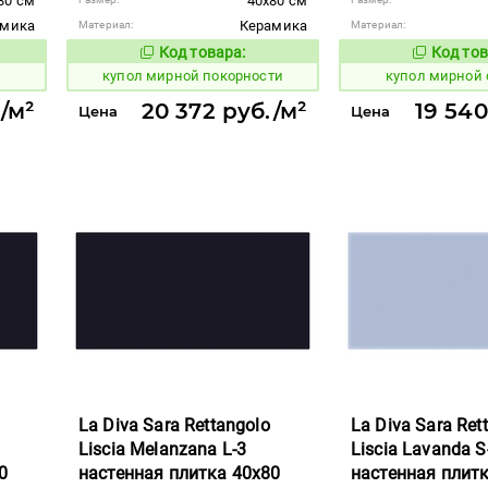
80 см
40x80 см
амика
Керамика
Материал:
Материал:
Код товара:
Код тов
850947
850960
вара:
Код товара:
купол мирной покорности
купол мирной
/м²
20 372 руб./м²
19 540
Цена
Цена
La Diva Sara Rettangolo
La Diva Sara Ret
Liscia Melanzana L-3
Liscia Lavanda S
0
настенная плитка 40x80
настенная плит