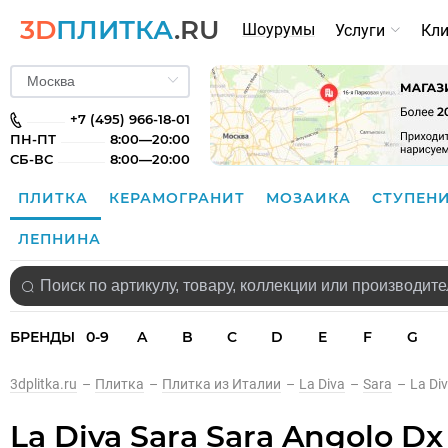
3D
ПЛИТКА
.RU
Шоурумы
Услуги
Кл
+7 (495) 966-18-01
ПН-ПТ
8:00—20:00
СБ-ВС
8:00—20:00
ПЛИТКА
КЕРАМОГРАНИТ
МОЗАИКА
СТУПЕН
ЛЕПНИНА
БРЕНДЫ
0-9
A
B
C
D
E
F
G
3dplitka.ru
–
Плитка
–
Плитка из Италии
–
La Diva
–
Sara
–
La Div
La Diva Sara Sara Angolo Dx