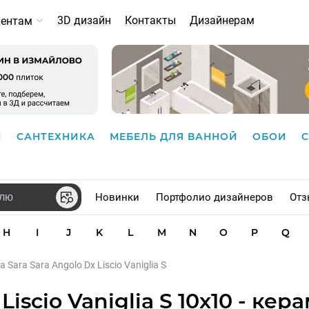
3D дизайн
Контакты
Дизайнерам
иентам
И
САНТЕХНИКА
МЕБЕЛЬ ДЛЯ ВАННОЙ
ОБОИ
Новинки
Портфолио дизайнеров
Отз
H
I
J
K
L
M
N
O
P
Q
a Sara Sara Angolo Dx Liscio Vaniglia S
 Liscio Vaniglia S 10x10 - ке