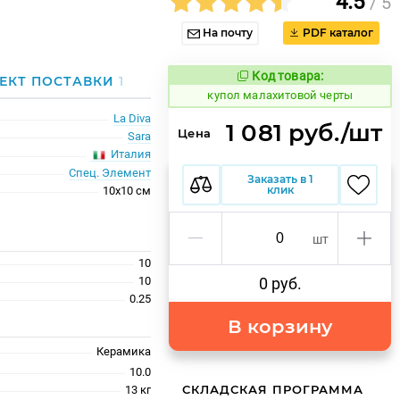
4.5
/ 5
На почту
PDF каталог
Код товара:
850370
ЕКТ ПОСТАВКИ
1
Код товара:
купол малахитовой черты
La Diva
1 081 руб./шт
Цена
Sara
Италия
Спец. Элемент
Заказать в 1
клик
10x10 см
шт
10
10
0 руб.
0.25
В корзину
Керамика
10.0
СКЛАДСКАЯ ПРОГРАММА
13 кг