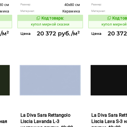
80 см
40x80 см
Размер:
Размер:
амика
Керамика
Материал:
Материал:
Код товара:
Код тов
850965
850964
вара:
Код товара:
купол мирной сказки
купол мирной
/м²
20 372 руб./м²
20 372
Цена
Цена
La Diva Sara Rettangolo
La Diva Sara Ret
нная
Liscia Lavanda L-3
Liscia Lava S-3 