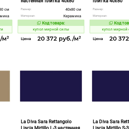
настенная плитка 40x80
плитка 40x80
80 см
40x80 см
Размер:
Размер:
амика
Керамика
Материал:
Материал:
Код товара:
Код тов
850963
850962
вара:
Код товара:
ти
купол мирной силы
купол мирной
/м²
20 372 руб./м²
20 372
Цена
Цена
La Diva Sara Rettangolo
La Diva Sara Ret
Liscia Mirtillo L-3 настенная
Liscia Mirtillo S