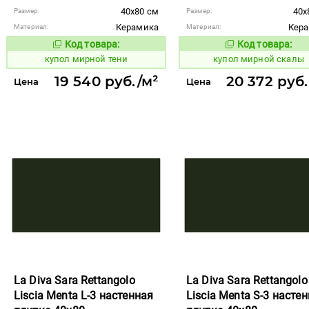
40x80 см
40x
Размер:
Размер:
Керамика
Кер
Материал:
Материал:
Код товара:
Код товара:
850978
850966
Код товара:
Код то
купол мирной тени
купол мирной скалы
19 540 руб./м²
20 372 руб.
Цена
Цена
La Diva Sara Rettangolo
La Diva Sara Rettangolo
Liscia Menta L-3 настенная
Liscia Menta S-3 насте