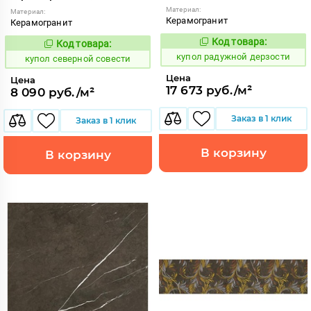
Материал:
Материал:
Керамогранит
Керамогранит
Код товара:
Код товара:
853270
854273
Код:
Код:
купол радужной дерзости
купол северной совести
Цена
Цена
17 673 руб./м²
8 090 руб./м²
Заказ в 1 клик
Заказ в 1 клик
В корзину
В корзину