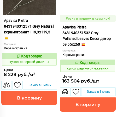
Резка и подъем в квартиру!
Apavisa Pietra
8431940312571 Grey Natural
Apavisa Pietra
керамогранит 119,3x119,3
8431940351532 Grey
Polished Leaves Decor декор
59,55x260
Материал:
Керамогранит
Материал:
Керамогранит
Код товара:
854271
Код:
купол северной долины
Код товара:
853274
Код:
купол радужной ежевики
Цена
8 229 руб./м²
Цена
163 504 руб./шт
Заказ в 1 клик
Заказ в 1 клик
В корзину
В корзину