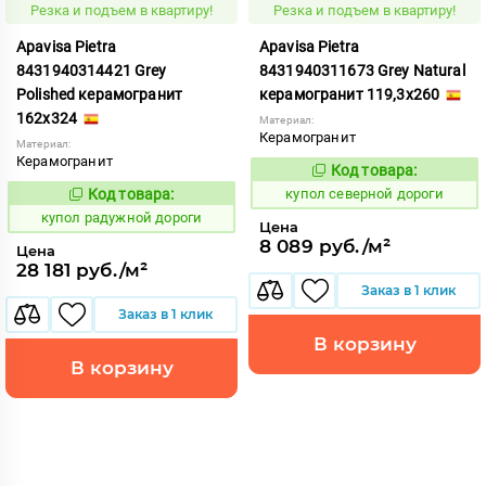
Резка и подъем в квартиру!
Резка и подъем в квартиру!
Apavisa Pietra
Apavisa Pietra
8431940314421 Grey
8431940311673 Grey Natural
Polished керамогранит
керамогранит 119,3x260
162x324
Материал:
Керамогранит
Материал:
Керамогранит
Код товара:
854272
Код:
Код товара:
купол северной дороги
853272
Код:
купол радужной дороги
Цена
8 089 руб./м²
Цена
28 181 руб./м²
Заказ в 1 клик
Заказ в 1 клик
В корзину
В корзину