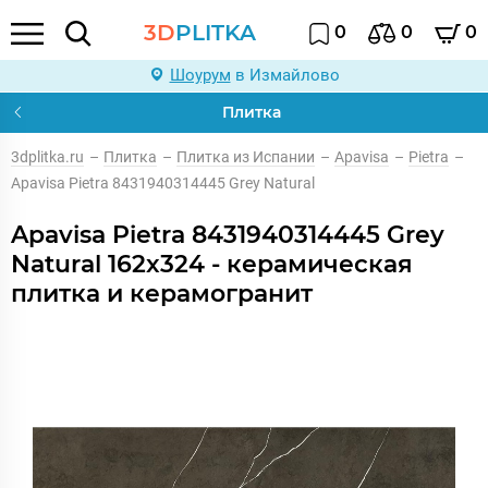
3D
PLITKA
0
0
0
Шоурум
в Измайлово
Плитка
3dplitka.ru
–
Плитка
–
Плитка из Испании
–
Apavisa
–
Pietra
–
Apavisa Pietra 8431940314445 Grey Natural
Apavisa Pietra 8431940314445 Grey
Natural 162x324 - керамическая
плитка и керамогранит