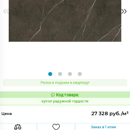
«
»
Резка и подъем в квартиру!
Код товара:
853268
Код:
купол радужной гордости
27 328 руб./м²
Цена
Заказ в 1 клик