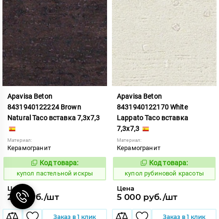
Apavisa Beton
Apavisa Beton
8431940122224 Brown
8431940122170 White
Natural Taco вставка 7,3x7,3
Lappato Taco вставка
7,3x7,3
Материал:
Материал:
Керамогранит
Керамогранит
Код товара:
Код товара:
852409
853665
Код:
Код:
купол пастельной искры
купол рубиновой красоты
Цена
Цена
277 руб./шт
5 000 руб./шт
Заказ в 1 клик
Заказ в 1 клик