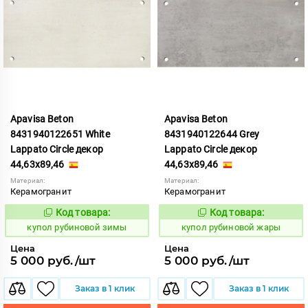
Apavisa Beton
Apavisa Beton
8431940122651 White
8431940122644 Grey
Lappato Circle декор
Lappato Circle декор
44,63x89,46
44,63x89,46
Материал:
Материал:
Керамогранит
Керамогранит
Код товара:
Код товара:
853657
853650
Код:
Код:
купол рубиновой зимы
купол рубиновой жары
Цена
Цена
5 000 руб./шт
5 000 руб./шт
Заказ в 1 клик
Заказ в 1 клик