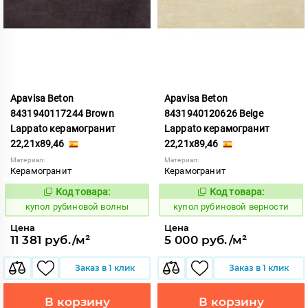
Apavisa Beton
Apavisa Beton
8431940117244 Brown
8431940120626 Beige
Lappato керамогранит
Lappato керамогранит
22,21x89,46
22,21x89,46
Материал:
Материал:
Керамогранит
Керамогранит
Код товара:
Код товара:
853637
853631
Код:
Код:
купол рубиновой волны
купол рубиновой верности
Цена
Цена
11 381 руб./м²
5 000 руб./м²
Заказ в 1 клик
Заказ в 1 клик
В корзину
В корзину