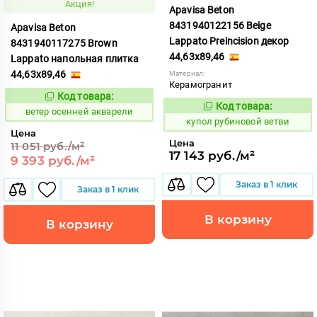
Акция!
Apavisa Beton
8431940122156 Beige
Apavisa Beton
Lappato Preincision декор
8431940117275 Brown
44,63x89,46
Lappato напольная плитка
44,63x89,46
Материал:
Керамогранит
Код товара:
117750
Код:
Код товара:
853634
Код:
ветер осенней акварели
купол рубиновой ветви
Цена
Цена
11 051 руб./м²
17 143 руб./м²
9 393 руб./м²
Заказ в 1 клик
Заказ в 1 клик
В корзину
В корзину