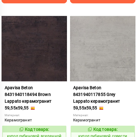
Apavisa Beton
Apavisa Beton
8431940118494 Brown
8431940117855 Grey
Lappato керамогранит
Lappato керамогранит
59,55x59,55
59,55x59,55
Материал:
Материал:
Керамогранит
Керамогранит
Код товара:
Код товара:
853638
853648
Код:
Код:
купол рубиновой вселенной
купол рубиновой совести