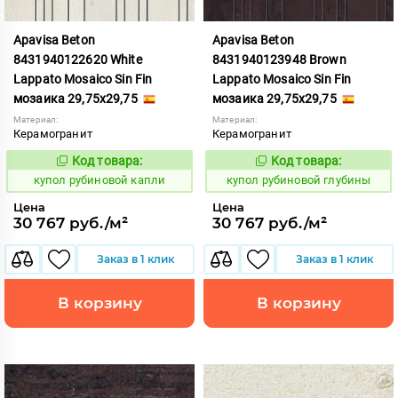
Apavisa Beton
Apavisa Beton
8431940122620 White
8431940123948 Brown
Lappato Mosaico Sin Fin
Lappato Mosaico Sin Fin
мозаика 29,75x29,75
мозаика 29,75x29,75
Материал:
Материал:
Керамогранит
Керамогранит
Код товара:
Код товара:
853662
853642
Код:
Код:
купол рубиновой капли
купол рубиновой глубины
Цена
Цена
30 767 руб./м²
30 767 руб./м²
Заказ в 1 клик
Заказ в 1 клик
В корзину
В корзину