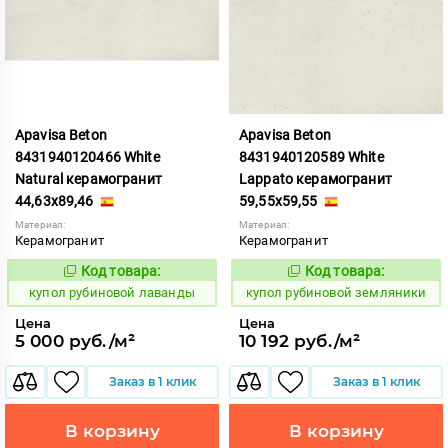
Apavisa Beton
Apavisa Beton
8431940120466 White
8431940120589 White
Natural керамогранит
Lappato керамогранит
44,63x89,46
59,55x59,55
Материал:
Материал:
Керамогранит
Керамогранит
Код товара:
Код товара:
853666
853656
Код:
Код:
купол рубиновой лаванды
купол рубиновой земляники
Цена
Цена
5 000 руб./м²
10 192 руб./м²
Заказ в 1 клик
Заказ в 1 клик
В корзину
В корзину