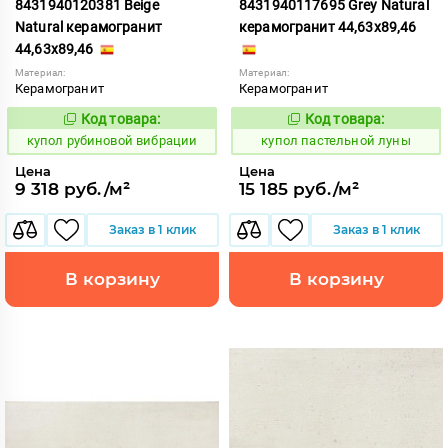
8431940120381 Beige
8431940117695 Grey Natural
Natural керамогранит
керамогранит 44,63x89,46
44,63x89,46
Материал:
Материал:
Керамогранит
Керамогранит
Код товара:
Код товара:
853635
852420
Код:
Код:
купол рубиновой вибрации
купол пастельной луны
Цена
Цена
9 318 руб./м²
15 185 руб./м²
Заказ в 1 клик
Заказ в 1 клик
В корзину
В корзину