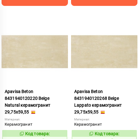
Apavisa Beton
Apavisa Beton
8431940120220 Beige
8431940120268 Beige
Natural керамогранит
Lappato керамогранит
29,75x59,55
29,75x59,55
Материал:
Материал:
Керамогранит
Керамогранит
Код товара:
Код товара:
852404
852398
Код:
Код: