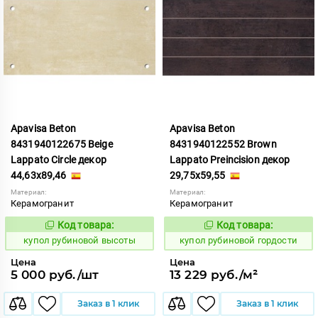
Apavisa Beton
Apavisa Beton
8431940122675 Beige
8431940122552 Brown
Lappato Circle декор
Lappato Preincision декор
44,63x89,46
29,75x59,55
Материал:
Материал:
Керамогранит
Керамогранит
Код товара:
Код товара:
853632
853643
Код:
Код:
купол рубиновой высоты
купол рубиновой гордости
Цена
Цена
5 000 руб./шт
13 229 руб./м²
Заказ в 1 клик
Заказ в 1 клик