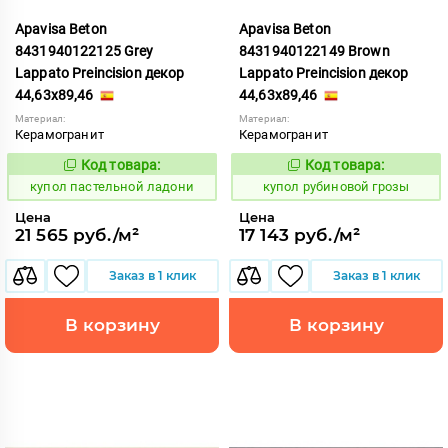
Apavisa Beton
Apavisa Beton
8431940122125 Grey
8431940122149 Brown
Lappato Preincision декор
Lappato Preincision декор
44,63x89,46
44,63x89,46
Материал:
Материал:
Керамогранит
Керамогранит
Код товара:
Код товара:
852417
853644
Код:
Код:
купол пастельной ладони
купол рубиновой грозы
Цена
Цена
21 565 руб./м²
17 143 руб./м²
Заказ в 1 клик
Заказ в 1 клик
В корзину
В корзину