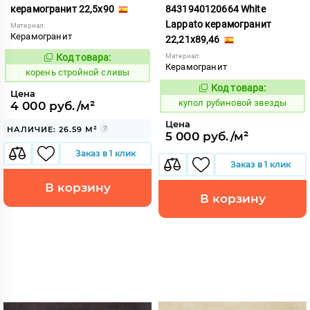
керамогранит 22,5x90
8431940120664 White
Lappato керамогранит
Материал:
Керамогранит
22,21x89,46
Код товара:
Материал:
792386
Код:
Керамогранит
корень стройной сливы
Код товара:
853654
Код:
Цена
купол рубиновой звезды
4 000 руб./м²
Цена
НАЛИЧИЕ: 26.59 М²
5 000 руб./м²
Заказ в 1 клик
Заказ в 1 клик
В корзину
В корзину