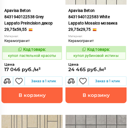
Apavisa Beton
Apavisa Beton
8431940122538 Grey
8431940122583 White
Lappato Preincision декор
Lappato Mosaico мозаика
29,75x59,55
29,75x29,75
Материал:
Материал:
Керамогранит
Керамогранит
Код товара:
Код товара:
852415
853661
Код:
Код:
купол пастельной красоты
купол рубиновой истины
Цена
Цена
17 046 руб./м²
24 465 руб./м²
Заказ в 1 клик
Заказ в 1 клик
В корзину
В корзину