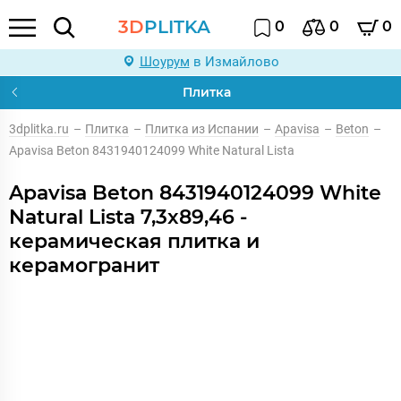
3D
PLITKA
0
0
0
Шоурум
в Измайлово
Плитка
3dplitka.ru
–
Плитка
–
Плитка из Испании
–
Apavisa
–
Beton
–
Apavisa Beton 8431940124099 White Natural Lista
Apavisa Beton 8431940124099 White
Natural Lista 7,3x89,46 -
керамическая плитка и
керамогранит