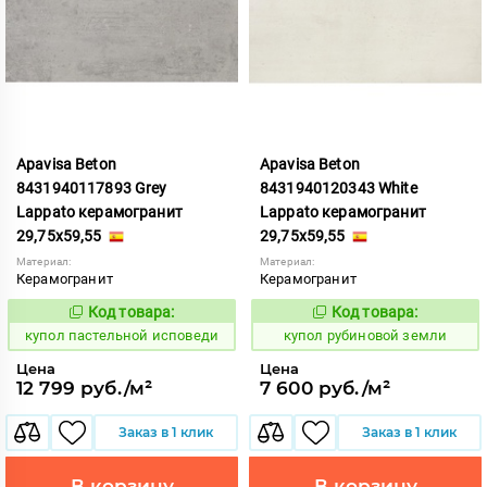
Apavisa Beton
Apavisa Beton
8431940117893 Grey
8431940120343 White
Lappato керамогранит
Lappato керамогранит
29,75x59,55
29,75x59,55
Материал:
Материал:
Керамогранит
Керамогранит
Код товара:
Код товара:
852410
853655
Код:
Код:
купол пастельной исповеди
купол рубиновой земли
Цена
Цена
12 799 руб./м²
7 600 руб./м²
Заказ в 1 клик
Заказ в 1 клик
В корзину
В корзину