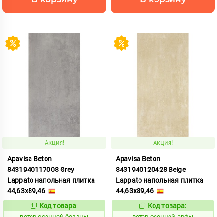
Акция!
Акция!
Apavisa Beton
Apavisa Beton
8431940117008 Grey
8431940120428 Beige
Lappato напольная плитка
Lappato напольная плитка
44,63x89,46
44,63x89,46
Код товара:
Код товара:
117752
117751
Код:
Код:
ветер осенней бездны
ветер осенней арфы