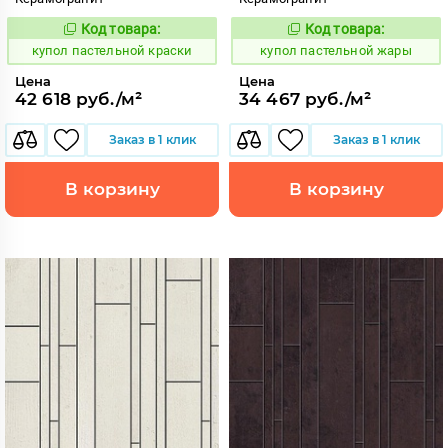
Код товара:
Код товара:
852414
852400
Код:
Код:
купол пастельной краски
купол пастельной жары
Цена
Цена
42 618 руб./м²
34 467 руб./м²
Заказ в 1 клик
Заказ в 1 клик
В корзину
В корзину