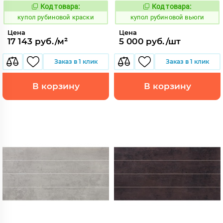
Код товара:
Код товара:
853664
853639
Код:
Код:
купол рубиновой краски
купол рубиновой вьюги
Цена
Цена
17 143 руб./м²
5 000 руб./шт
Заказ в 1 клик
Заказ в 1 клик
В корзину
В корзину