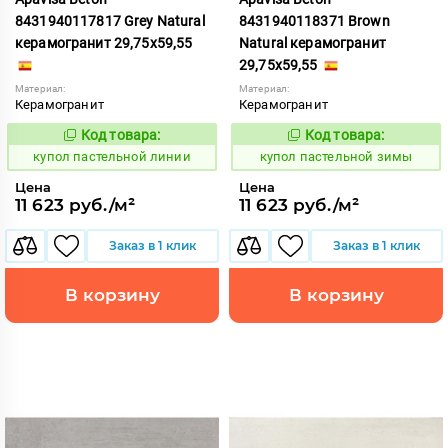
8431940117817 Grey Natural
8431940118371 Brown
керамогранит 29,75x59,55
Natural керамогранит
29,75x59,55
Материал:
Материал:
Керамогранит
Керамогранит
Код товара:
Код товара:
852419
852407
Код:
Код:
купол пастельной линии
купол пастельной зимы
Цена
Цена
11 623 руб./м²
11 623 руб./м²
Заказ в 1 клик
Заказ в 1 клик
В корзину
В корзину