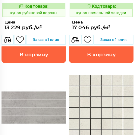
Код товара:
Код товара:
853663
852402
Код:
Код:
купол рубиновой короны
купол пастельной загадки
Цена
Цена
13 229 руб./м²
17 046 руб./м²
Заказ в 1 клик
Заказ в 1 клик
В корзину
В корзину