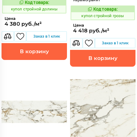
Код товара:
854896
Код:
купол стройной долины
Код товара:
854894
Код:
купол стройной грозы
Цена
4 380 руб./м²
Цена
4 418 руб./м²
Заказ в 1 клик
Заказ в 1 клик
В корзину
В корзину