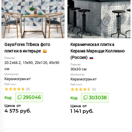
GayaFores Tribeca фото
Керамическая плитка
плитки в интерьре
Керама Марацци Коллиано
(Россия)
Размер:
20.2x66.2, 15x90, 20x120, 45x90
Размер:
см
30x30 см
Материал:
Материал:
Керамогранит
Керамогранит
Рейтинг:
Рейтинг:
(8)
(5)
295046
303038
Код:
Код:
Цена от
Цена от
4 575 руб.
1 141 руб.