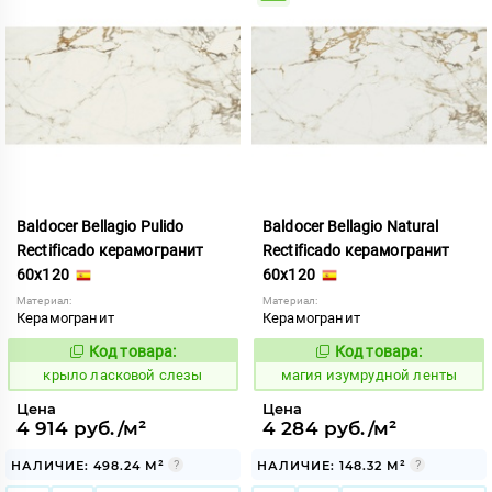
Baldocer Bellagio Pulido
Baldocer Bellagio Natural
Rectificado керамогранит
Rectificado керамогранит
60x120
60x120
Материал:
Материал:
Керамогранит
Керамогранит
Код товара:
Код товара:
833471
910543
Код:
Код:
крыло ласковой слезы
магия изумрудной ленты
Цена
Цена
4 914 руб./м²
4 284 руб./м²
НАЛИЧИЕ: 498.24 М²
НАЛИЧИЕ: 148.32 М²