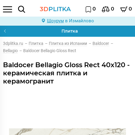
3D
PLITKA
0
0
0
Шоурум
в Измайлово
Плитка
3dplitka.ru
–
Плитка
–
Плитка из Испании
–
Baldocer
–
Bellagio
–
Baldocer Bellagio Gloss Rect
Baldocer Bellagio Gloss Rect 40x120 -
керамическая плитка и
керамогранит