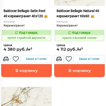
Baldocer Bellagio Satin Rect
Baldocer Bellagio Natural 60
40 керамогранит 40x120
керамогранит 60x60
Материал:
Материал:
Керамогранит
Керамогранит
Код товара:
Код товара:
854895
833472
Код:
Код:
купол стройной дерзости
крыло ласковой сосны
Цена
Цена
4 380 руб./м²
4 112 руб./м²
Заказ в 1 клик
Заказ в 1 клик
В корзину
В корзину