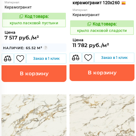
керамогранит 120x260
Материал:
Керамогранит
Материал:
Керамогранит
Код товара:
833450
Код:
крыло ласковой пустыни
Код товара:
833470
Код:
крыло ласковой сладости
Цена
7 517 руб./м²
Цена
11 782 руб./м²
НАЛИЧИЕ: 65.52 М²
Заказ в 1 клик
Заказ в 1 клик
В корзину
В корзину