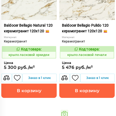
Baldocer Bellagio Natural 120
Baldocer Bellagio Pulido 120
керамогранит 120x120
керамогранит 120x120
Материал:
Материал:
Керамогранит
Керамогранит
Код товара:
Код товара:
833439
833445
Код:
Код:
крыло ласковой орхидеи
крыло ласковой печали
Цена
Цена
5 300 руб./м²
5 476 руб./м²
Заказ в 1 клик
Заказ в 1 клик
В корзину
В корзину