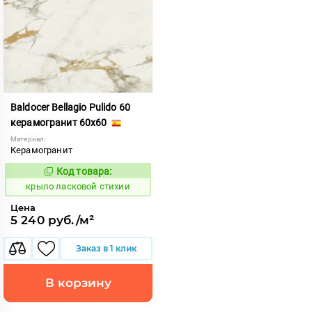
Baldocer Bellagio Pulido 60
керамогранит 60x60
Материал:
Керамогранит
Код товара:
833473
Код:
крыло ласковой стихии
Цена
5 240 руб./м²
Заказ в 1 клик
В корзину