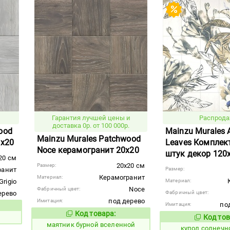
Гарантия лучшей цены и
Распрода
доставка 0р. от 100 000р.
ood
Mainzu Murales
Mainzu Murales Patchwood
0x20
Leaves Комплект
Noce керамогранит 20x20
штук декор 120
20 см
20x20 см
Размер:
ранит
Размер:
Керамогранит
Материал:
Grigio
Материал:
Noce
Фабричный цвет:
ерево
Фабричный цвет:
под дерево
Имитация:
под
Имитация:
вара:
Код товара:
922763
Код товара:
Код тов
855569
маятник бурной вселенной
купол солнечн