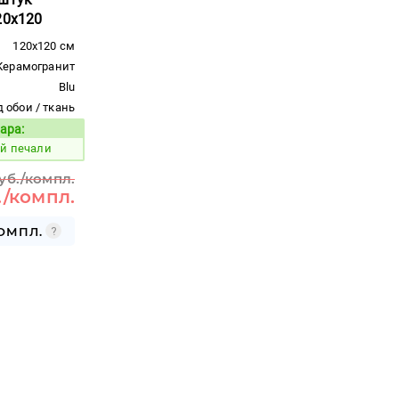
20x120
120x120 см
Керамогранит
Blu
 обои / ткань
ара:
Код товара:
ой печали
руб./компл.
./компл.
КОМПЛ.