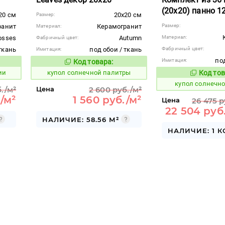
(20x20) панно 1
20 см
20x20 см
Размер:
ранит
Керамогранит
Размер:
Материал:
osses
Autumn
Материал:
Фабричный цвет:
ткань
под обои / ткань
Фабричный цвет:
Имитация:
под
Имитация:
Код товара:
855566
вара:
Код товара:
ии
купол солнечной палитры
Код тов
855570
купол солнечн
./м²
Цена
2 600 руб./м²
./м²
1 560 руб./м²
Цена
26 475 
22 504 руб
НАЛИЧИЕ: 58.56 М²
НАЛИЧИЕ: 1 