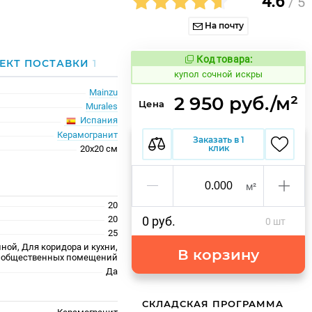
4.6
/ 5
На почту
Код товара:
855659
ЕКТ ПОСТАВКИ
1
Код товара:
купол сочной искры
Mainzu
2 950 руб./м²
Цена
Murales
Испания
Керамогранит
Заказать в 1
клик
20x20 см
м²
20
20
0 руб.
0 шт
25
ной, Для коридора и кухни,
В корзину
 общественных помещений
Да
СКЛАДСКАЯ ПРОГРАММА