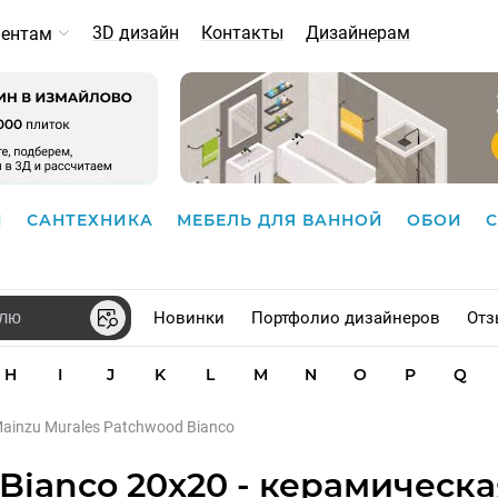
3D дизайн
Контакты
Дизайнерам
иентам
И
САНТЕХНИКА
МЕБЕЛЬ ДЛЯ ВАННОЙ
ОБОИ
Новинки
Портфолио дизайнеров
Отз
H
I
J
K
L
M
N
O
P
Q
ainzu Murales Patchwood Bianco
Bianco 20x20 - керамическа