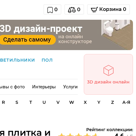
Корзина 0
0
0
СВЕТИЛЬНИКИ
ПОЛ
3D дизайн онлайн
ывы с фото
Интерьеры
Услуги
R
S
T
U
V
W
X
Y
Z
А-Я
я плитка и
Рейтинг коллекции: