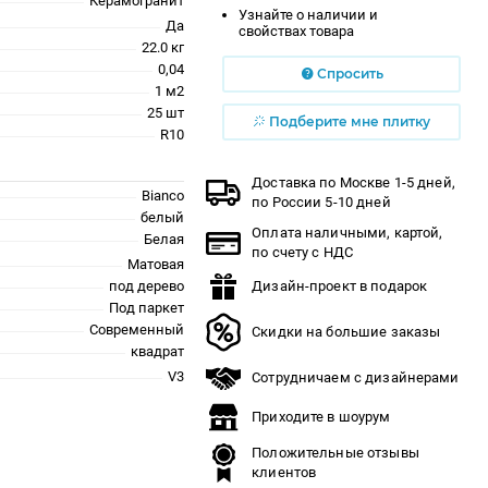
Керамогранит
Узнайте о наличии и
Да
свойствах товара
22.0 кг
0,04
Спросить
1 м2
25 шт
Подберите мне плитку
R10
Доставка по Москве 1-5 дней,
Bianco
по России 5-10 дней
белый
Оплата наличными, картой,
Белая
по счету с НДС
Матовая
под дерево
Дизайн-проект в подарок
Под паркет
Современный
Скидки на большие заказы
квадрат
V3
Сотрудничаем с дизайнерами
Приходите в шоурум
Положительные отзывы
клиентов