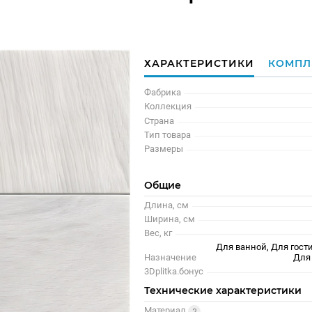
ХАРАКТЕРИСТИКИ
КОМПЛ
Фабрика
Коллекция
Страна
Тип товара
Размеры
Общие
Длина, см
Ширина, см
Вес, кг
Для ванной, Для гости
Назначение
Для
3Dplitka.бонус
Технические характеристики
Материал