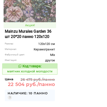
Акция!
Mainzu Murales Garden 36
шт 20*20 панно 120x120
120x120 см
Размер:
Керамогранит
Материал:
Mix
Фабричный цвет:
другое
Имитация:
Код товара:
936054
Код товара:
маятник холодной молодости
Цена
26 475 руб./панно
22 504 руб./панно
НАЛИЧИЕ: 10 ПАННО