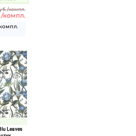
руб./компл.
./компл.
 КОМПЛ.
Blu Leaves
 штук