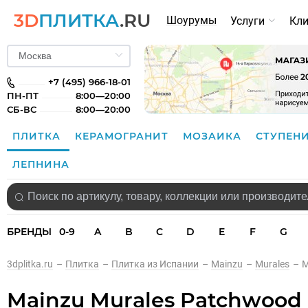
3D
ПЛИТКА
.RU
Шоурумы
Услуги
Кл
+7 (495) 966-18-01
ПН-ПТ
8:00—20:00
СБ-ВС
8:00—20:00
ПЛИТКА
КЕРАМОГРАНИТ
МОЗАИКА
СТУПЕН
ЛЕПНИНА
БРЕНДЫ
0-9
A
B
C
D
E
F
G
3dplitka.ru
–
Плитка
–
Плитка из Испании
–
Mainzu
–
Murales
–
M
Mainzu Murales Patchwood 