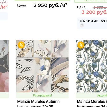
./м²
2 950 руб./м²
Цена
./м²
Цена
5 333 
3 200 руб
НАЛИЧИЕ: 69
Распродажа!
Акция!
Mainzu Murales Autumn
Mainzu Murales 
Leaves декор 20x20
Комплект из 36