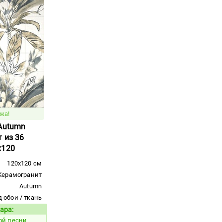
жа!
 Autumn
 из 36
x120
120x120 см
Керамогранит
Autumn
 обои / ткань
ара:
Код товара:
ой песни