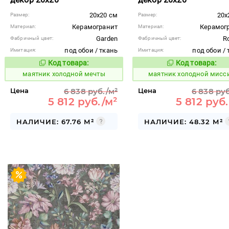
20x20 см
20x
Размер:
Размер:
Керамогранит
Керамог
Материал:
Материал:
Garden
R
Фабричный цвет:
Фабричный цвет:
под обои / ткань
под обои / 
Имитация:
Имитация:
Код товара:
Код товара:
936051
936052
Код товара:
Код то
маятник холодной мечты
маятник холодной мисс
Цена
6 838 руб./м²
Цена
6 838 руб
5 812 руб./м²
5 812 руб
НАЛИЧИЕ: 67.76 М²
НАЛИЧИЕ: 48.32 М²