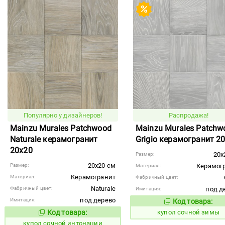
Популярно у дизайнеров!
Распродажа!
Mainzu Murales Patchwood
Mainzu Murales Patchw
Naturale керамогранит
Grigio керамогранит 2
20x20
20x
Размер:
20x20 см
Размер:
Керамог
Материал:
Керамогранит
Материал:
Фабричный цвет:
Naturale
Фабричный цвет:
под д
Имитация:
под дерево
Имитация:
Код товара:
855657
Код то
Код товара:
купол сочной зимы
855658
Код товара:
купол сочной интонации