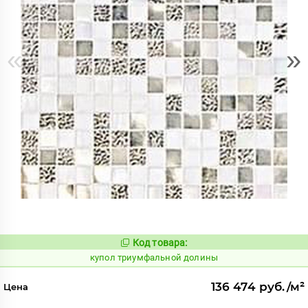
«
»
Код товара:
856771
Код:
купол триумфальной долины
136 474 руб./м²
Цена