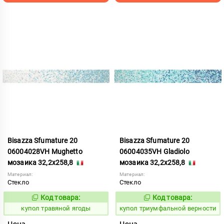
Bisazza Sfumature 20
Bisazza Sfumature 20
06004028VH Mughetto
06004035VH Gladiolo
мозаика 32,2x258,8
мозаика 32,2x258,8
Материал:
Материал:
Стекло
Стекло
Код товара:
Код товара:
856749
856756
Код:
Код:
купол травяной ягоды
купол триумфальной верности
Цена
Цена