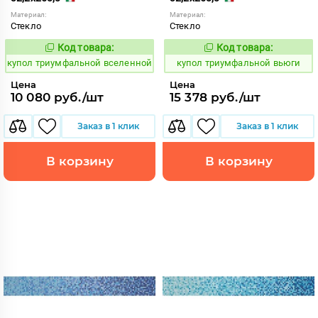
Материал:
Материал:
Стекло
Стекло
Код товара:
Код товара:
856763
856764
Код:
Код:
купол триумфальной вселенной
купол триумфальной вьюги
Цена
Цена
10 080 руб./шт
15 378 руб./шт
Заказ в 1 клик
Заказ в 1 клик
В корзину
В корзину