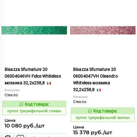
Bisazza Sfumature 20
Bisazza Sfumature 20
06004046VH Felce Whiteless
06004047VH Oleandro
мозаика 32,2x258,8
Whiteless мозаика
32,2x258,8
Материал:
Стекло
Материал:
Стекло
Код товара:
856761
Код:
купол триумфальной сливы
Код товара:
856762
Код:
купол триумфальной волны
Цена
10 080 руб./шт
Цена
15 378 руб./шт