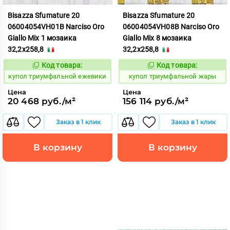
Bisazza Sfumature 20
Bisazza Sfumature 20
06004054VH01B Narciso Oro
06004054VH08B Narciso Oro
Giallo Mix 1 мозаика
Giallo Mix 8 мозаика
32,2x258,8
32,2x258,8
Код товара:
Код товара:
856774
856775
Код:
Код:
купол триумфальной ежевики
купол триумфальной жары
Цена
Цена
20 468 руб./м²
156 114 руб./м²
Заказ в 1 клик
Заказ в 1 клик
В корзину
В корзину