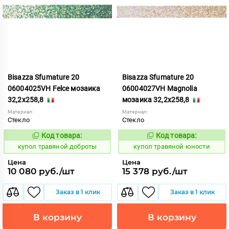
Bisazza Sfumature 20
Bisazza Sfumature 20
06004025VH Felce мозаика
06004027VH Magnolia
32,2x258,8
мозаика 32,2x258,8
Материал:
Материал:
Стекло
Стекло
Код товара:
Код товара:
856747
856748
Код:
Код:
купол травяной доброты
купол травяной юности
Цена
Цена
10 080 руб./шт
15 378 руб./шт
Заказ в 1 клик
Заказ в 1 клик
В корзину
В корзину