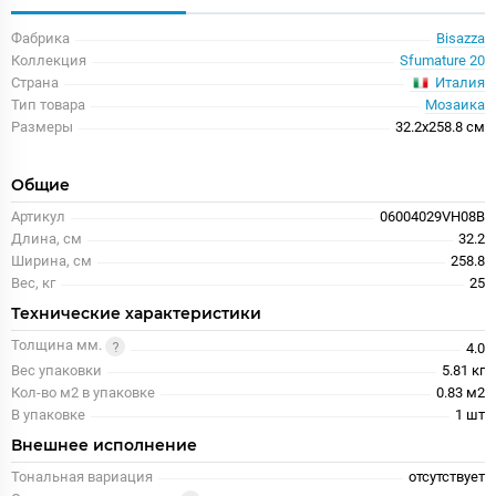
Фабрика
Bisazza
Коллекция
Sfumature 20
Италия
Страна
Тип товара
Мозаика
Размеры
32.2x258.8 см
Общие
Артикул
06004029VH08B
Длина, см
32.2
Ширина, см
258.8
Вес, кг
25
Технические характеристики
Толщина мм.
4.0
Вес упаковки
5.81 кг
Кол-во м2 в упаковке
0.83 м2
В упаковке
1 шт
Внешнее исполнение
Тональная вариация
отсутствует