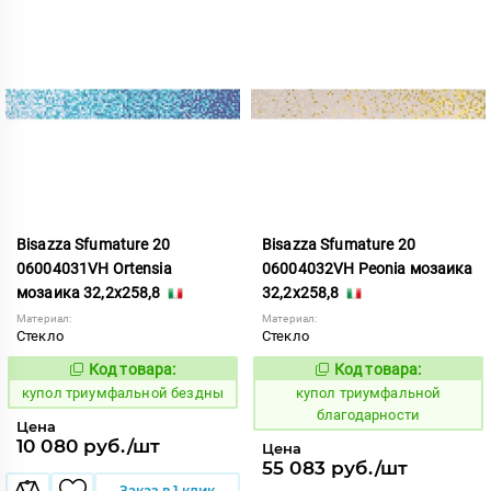
Bisazza Sfumature 20
Bisazza Sfumature 20
06004031VH Ortensia
06004032VH Peonia мозаика
мозаика 32,2x258,8
32,2x258,8
Материал:
Материал:
Стекло
Стекло
Код товара:
Код товара:
856752
856753
Код:
Код:
купол триумфальной бездны
купол триумфальной
благодарности
Цена
10 080 руб./шт
Цена
55 083 руб./шт
Заказ в 1 клик