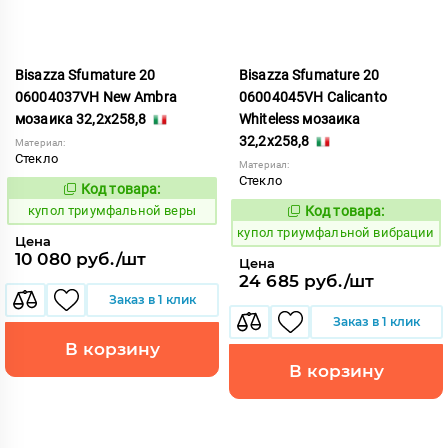
Bisazza Sfumature 20
Bisazza Sfumature 20
06004037VH New Ambra
06004045VH Calicanto
мозаика 32,2x258,8
Whiteless мозаика
32,2x258,8
Материал:
Стекло
Материал:
Стекло
Код товара:
856758
Код:
купол триумфальной веры
Код товара:
856760
Код:
купол триумфальной вибрации
Цена
10 080 руб./шт
Цена
24 685 руб./шт
Заказ в 1 клик
Заказ в 1 клик
В корзину
В корзину