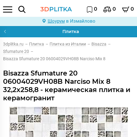
3D
PLITKA
0
0
0
Шоурум
в Измайлово
Плитка
3dplitka.ru
–
Плитка
–
Плитка из Италии
–
Bisazza
–
Sfumature 20
–
Bisazza Sfumature 20 06004029VH08B Narciso Mix 8
Bisazza Sfumature 20
06004029VH08B Narciso Mix 8
32,2x258,8 - керамическая плитка и
керамогранит