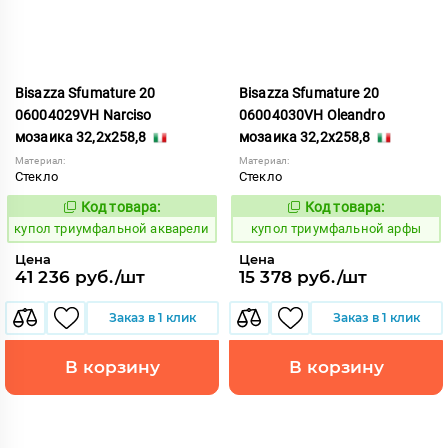
Bisazza Sfumature 20
Bisazza Sfumature 20
06004029VH Narciso
06004030VH Oleandro
мозаика 32,2x258,8
мозаика 32,2x258,8
Материал:
Материал:
Стекло
Стекло
Код товара:
Код товара:
856750
856751
Код:
Код:
купол триумфальной акварели
купол триумфальной арфы
Цена
Цена
41 236 руб./шт
15 378 руб./шт
Заказ в 1 клик
Заказ в 1 клик
В корзину
В корзину