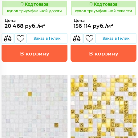
Код товара:
Код товара:
856772
856773
Код:
Код:
купол триумфальной дороги
купол триумфальной совести
Цена
Цена
20 468 руб./м²
156 114 руб./м²
Заказ в 1 клик
Заказ в 1 клик
В корзину
В корзину