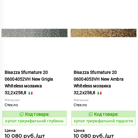
Bisazza Sfumature 20
Bisazza Sfumature 20
06004052VH New Grigia
06004053VH New Ambra
Whiteless мозаика
Whiteless мозаика
32,2x258,8
32,2x258,8
Материал:
Материал:
Стекло
Стекло
Код товара:
Код товара:
856767
856768
Код:
Код:
купол триумфальной глубины
купол триумфальной гордости
Цена
Цена
10 080 руб./шт
10 080 руб./шт