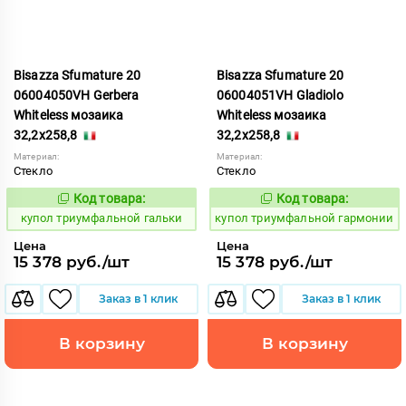
Bisazza Sfumature 20
Bisazza Sfumature 20
06004050VH Gerbera
06004051VH Gladiolo
Whiteless мозаика
Whiteless мозаика
32,2x258,8
32,2x258,8
Материал:
Материал:
Стекло
Стекло
Код товара:
Код товара:
856765
856766
Код:
Код:
купол триумфальной гальки
купол триумфальной гармонии
Цена
Цена
15 378 руб./шт
15 378 руб./шт
Заказ в 1 клик
Заказ в 1 клик
В корзину
В корзину