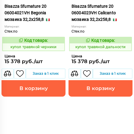
Bisazza Sfumature 20
Bisazza Sfumature 20
06004021VH Begonia
06004023VH Calicanto
мозаика 32,2x258,8
мозаика 32,2x258,8
Материал:
Материал:
Стекло
Стекло
Код товара:
Код товара:
856744
856746
Код:
Код:
купол травяной черники
купол травяной дальности
Цена
Цена
15 378 руб./шт
15 378 руб./шт
Заказ в 1 клик
Заказ в 1 клик
В корзину
В корзину