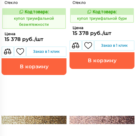
Стекло
Стекло
Код товара:
Код товара:
856754
856755
Код:
Код:
купол триумфальной
купол триумфальной бури
безмятежности
Цена
15 378 руб./шт
Цена
15 378 руб./шт
Заказ в 1 клик
Заказ в 1 клик
В корзину
В корзину