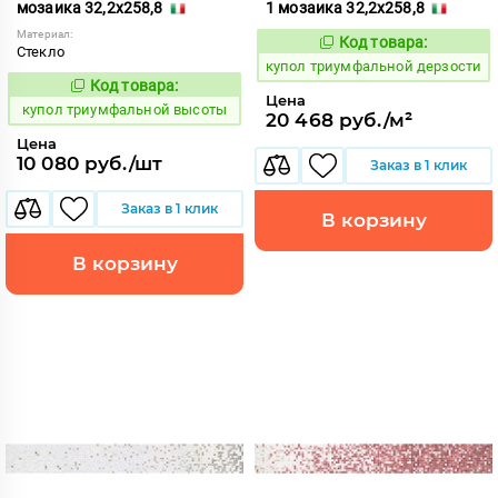
мозаика 32,2x258,8
1 мозаика 32,2x258,8
Материал:
Код товара:
856770
Код:
Стекло
купол триумфальной дерзости
Код товара:
856757
Код:
Цена
купол триумфальной высоты
20 468 руб./м²
Цена
10 080 руб./шт
Заказ в 1 клик
Заказ в 1 клик
В корзину
В корзину