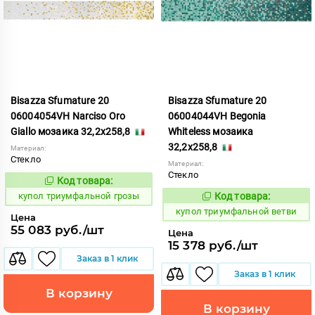
Bisazza Sfumature 20
Bisazza Sfumature 20
06004054VH Narciso Oro
06004044VH Begonia
Giallo мозаика 32,2x258,8
Whiteless мозаика
32,2x258,8
Материал:
Стекло
Материал:
Стекло
Код товара:
856769
Код:
купол триумфальной грозы
Код товара:
856759
Код:
купол триумфальной ветви
Цена
55 083 руб./шт
Цена
15 378 руб./шт
Заказ в 1 клик
Заказ в 1 клик
В корзину
В корзину