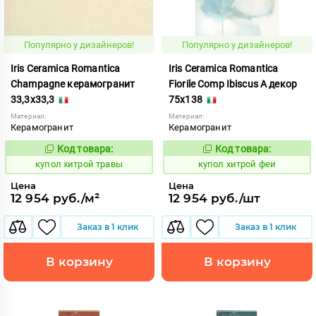
Популярно у дизайнеров!
Популярно у дизайнеров!
Iris Ceramica Romantica
Iris Ceramica Romantica
Champagne керамогранит
Fiorile Comp Ibiscus A декор
33,3x33,3
75x138
Материал:
Материал:
Керамогранит
Керамогранит
Код товара:
Код товара:
857857
857863
Код:
Код:
купол хитрой травы
купол хитрой феи
Цена
Цена
12 954 руб./м²
12 954 руб./шт
Заказ в 1 клик
Заказ в 1 клик
В корзину
В корзину