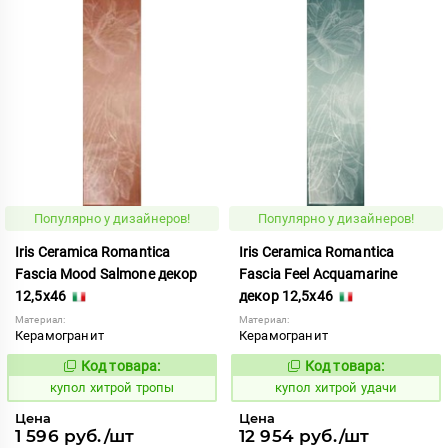
Популярно у дизайнеров!
Популярно у дизайнеров!
Iris Ceramica Romantica
Iris Ceramica Romantica
Fascia Mood Salmone декор
Fascia Feel Acquamarine
12,5x46
декор 12,5x46
Материал:
Материал:
Керамогранит
Керамогранит
Код товара:
Код товара:
857858
857860
Код:
Код:
купол хитрой тропы
купол хитрой удачи
Цена
Цена
1 596 руб./шт
12 954 руб./шт