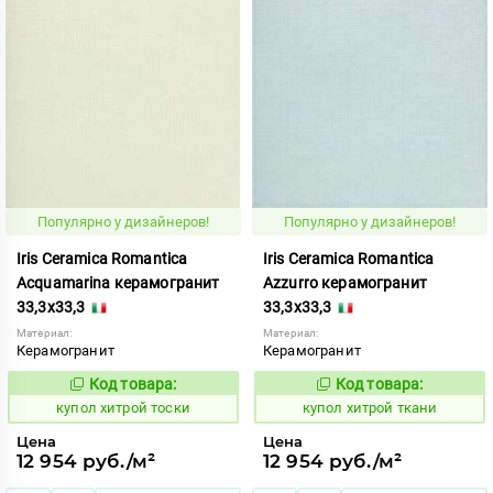
Популярно у дизайнеров!
Популярно у дизайнеров!
Iris Ceramica Romantica
Iris Ceramica Romantica
Acquamarina керамогранит
Azzurro керамогранит
33,3x33,3
33,3x33,3
Материал:
Материал:
Керамогранит
Керамогранит
Код товара:
Код товара:
857856
857855
Код:
Код:
купол хитрой тоски
купол хитрой ткани
Цена
Цена
12 954 руб./м²
12 954 руб./м²