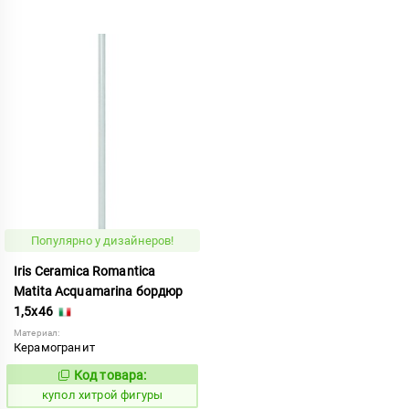
Популярно у дизайнеров!
Iris Ceramica Romantica
Matita Acquamarina бордюр
1,5x46
Материал:
Керамогранит
Код товара:
857865
Код:
купол хитрой фигуры