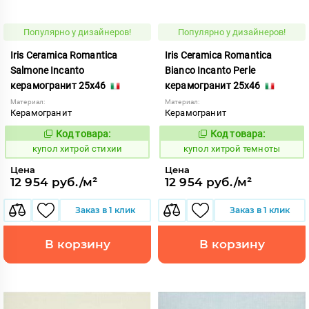
Популярно у дизайнеров!
Популярно у дизайнеров!
Iris Ceramica Romantica
Iris Ceramica Romantica
Salmone Incanto
Bianco Incanto Perle
керамогранит 25x46
керамогранит 25x46
Материал:
Материал:
Керамогранит
Керамогранит
Код товара:
Код товара:
857848
857852
Код:
Код:
купол хитрой стихии
купол хитрой темноты
Цена
Цена
12 954 руб./м²
12 954 руб./м²
Заказ в 1 клик
Заказ в 1 клик
В корзину
В корзину