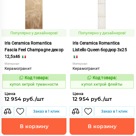
Популярно у дизайнеров!
Популярно у дизайнеров!
Iris Ceramica Romantica
Iris Ceramica Romantica
Fascia Feel Champagne декор
Listello Queen бордюр 3x25
12,5x46
Материал:
Материал:
Керамогранит
Керамогранит
Код товара:
Код товара:
857859
857866
Код:
Код:
купол хитрой туманности
купол хитрой флейты
Цена
Цена
12 954 руб./шт
12 954 руб./шт
Заказ в 1 клик
Заказ в 1 клик
В корзину
В корзину