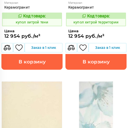
Материал:
Материал:
Керамогранит
Керамогранит
Код товара:
Код товара:
857853
857854
Код:
Код:
купол хитрой тени
купол хитрой территории
Цена
Цена
12 954 руб./м²
12 954 руб./м²
Заказ в 1 клик
Заказ в 1 клик
В корзину
В корзину