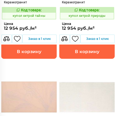
Керамогранит
Керамогранит
Код товара:
Код товара:
857851
857850
Код:
Код:
купол хитрой тайны
купол хитрой природы
Цена
Цена
12 954 руб./м²
12 954 руб./м²
Заказ в 1 клик
Заказ в 1 клик
В корзину
В корзину