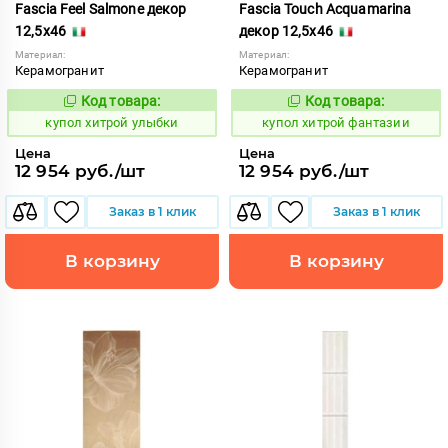
Fascia Feel Salmone декор
Fascia Touch Acquamarina
12,5x46
декор 12,5x46
Материал:
Материал:
Керамогранит
Керамогранит
Код товара:
Код товара:
857861
857862
Код:
Код:
купол хитрой улыбки
купол хитрой фантазии
Цена
Цена
12 954 руб./шт
12 954 руб./шт
Заказ в 1 клик
Заказ в 1 клик
В корзину
В корзину