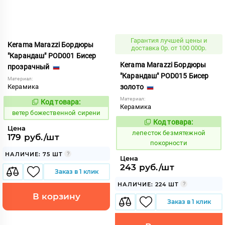
Гарантия лучшей цены и
Kerama Marazzi Бордюры
доставка 0р. от 100 000р.
"Карандаш" POD001 Бисер
Kerama Marazzi Бордюры
прозрачный
"Карандаш" POD015 Бисер
Материал:
Керамика
золото
Материал:
Код товара:
110214
Код:
Керамика
ветер божественной сирени
Код товара:
859947
Код:
Цена
лепесток безмятежной
179 руб./шт
покорности
НАЛИЧИЕ: 75 ШТ
Цена
243 руб./шт
Заказ в 1 клик
НАЛИЧИЕ: 224 ШТ
В корзину
Заказ в 1 клик