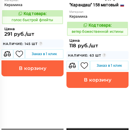
Материал:
Керамика
"Карандаш" 158 матовый
Материал:
Код товара:
282366
Код:
Керамика
голос быстрой флейты
Код товара:
110161
Код:
Цена
ветер божественной истины
291 руб./шт
Цена
НАЛИЧИЕ: 145 ШТ
118 руб./шт
Заказ в 1 клик
НАЛИЧИЕ: 63 ШТ
Заказ в 1 клик
В корзину
В корзину