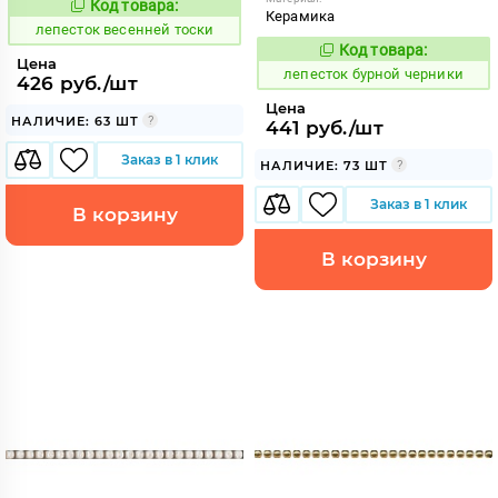
Код товара:
860731
Код:
Керамика
лепесток весенней тоски
Код товара:
860369
Код:
Цена
лепесток бурной черники
426 руб./шт
Цена
НАЛИЧИЕ: 63 ШТ
441 руб./шт
Заказ в 1 клик
НАЛИЧИЕ: 73 ШТ
Заказ в 1 клик
В корзину
В корзину