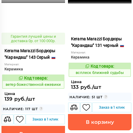
Гарантия лучшей цены и
Kerama Marazzi Бордюры
доставка 0р. от 100 000р.
"Карандаш" 131 черный
Kerama Marazzi Бордюры
Материал:
"Карандаш" 143 Серый
Керамика
Материал:
Код товара:
235099
Код:
Керамика
всплеск ближней судьбы
Код товара:
110149
Код:
Цена
ветер божественной ежевики
133 руб./шт
Цена
НАЛИЧИЕ: 51 ШТ
139 руб./шт
Заказ в 1 клик
НАЛИЧИЕ: 117 ШТ
Заказ в 1 клик
В корзину