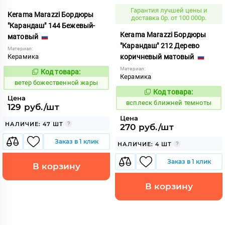
Гарантия лучшей цены и
Kerama Marazzi Бордюры
доставка 0р. от 100 000р.
"Карандаш" 144 Бежевый-
Kerama Marazzi Бордюры
матовый
"Карандаш" 212 Дерево
Материал:
Керамика
коричневый матовый
Материал:
Код товара:
110150
Код:
Керамика
ветер божественной жары
Код товара:
235102
Код:
Цена
всплеск ближней темноты
129 руб./шт
Цена
НАЛИЧИЕ: 47 ШТ
270 руб./шт
Заказ в 1 клик
НАЛИЧИЕ: 4 ШТ
Заказ в 1 клик
В корзину
В корзину