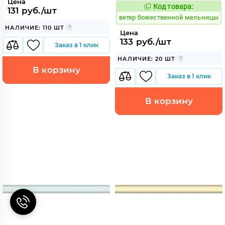
Цена
Код товара:
110174
131 руб./шт
Код:
ветер божественной мельницы
НАЛИЧИЕ: 110 ШТ
Цена
133 руб./шт
Заказ в 1 клик
НАЛИЧИЕ: 20 ШТ
В корзину
Заказ в 1 клик
В корзину