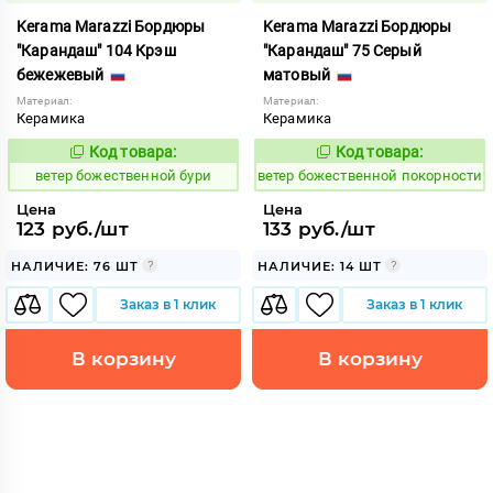
Kerama Marazzi Бордюры
Kerama Marazzi Бордюры
"Карандаш" 104 Крэш
"Карандаш" 75 Серый
бежежевый
матовый
Материал:
Материал:
Керамика
Керамика
Код товара:
Код товара:
110130
110197
Код:
Код:
ветер божественной бури
ветер божественной покорности
Цена
Цена
123 руб./шт
133 руб./шт
НАЛИЧИЕ: 76 ШТ
НАЛИЧИЕ: 14 ШТ
Заказ в 1 клик
Заказ в 1 клик
В корзину
В корзину