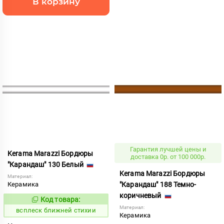
В корзину
Гарантия лучшей цены и
Kerama Marazzi Бордюры
доставка 0р. от 100 000р.
"Карандаш" 130 Белый
Kerama Marazzi Бордюры
Материал:
Керамика
"Карандаш" 188 Темно-
коричневый
Код товара:
235098
Код:
Материал:
всплеск ближней стихии
Керамика