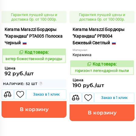
Гарантия лучшей цены и
Гарантия лучшей цены и
доставка 0р. от 100 000р.
доставка 0р. от 100 000р.
Kerama Marazzi Бордюры
Kerama Marazzi Бордюры
"Карандаш" PTA005 Полоска
"Карандаш" PFB004
Черный
Бежевый Светлый
Материал:
Код товара:
110225
Код:
Керамика
ветер божественной природы
Код товара:
302326
Код:
Цена
горизонт легендарной пыли
92 руб./шт
Цена
НАЛИЧИЕ: 52 ШТ
190 руб./шт
Заказ в 1 клик
Заказ в 1 клик
В корзину
В корзину