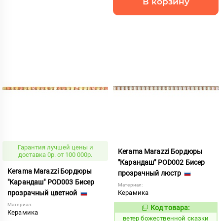
В корзину
Гарантия лучшей цены и
Kerama Marazzi Бордюры
доставка 0р. от 100 000р.
"Карандаш" POD002 Бисер
Kerama Marazzi Бордюры
прозрачный люстр
"Карандаш" POD003 Бисер
Материал:
прозрачный цветной
Керамика
Материал:
Код товара:
110215
Код:
Керамика
ветер божественной сказки