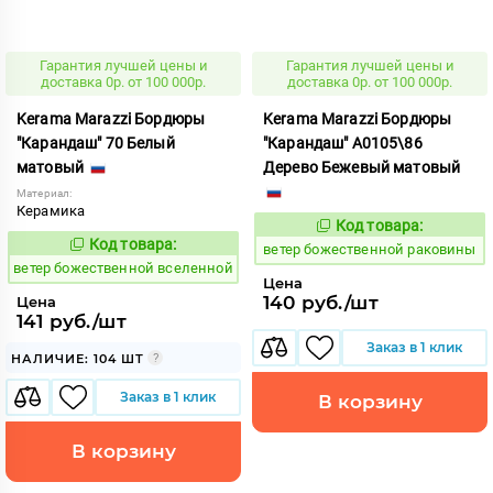
Гарантия лучшей цены и
Гарантия лучшей цены и
доставка 0р. от 100 000р.
доставка 0р. от 100 000р.
Kerama Marazzi Бордюры
Kerama Marazzi Бордюры
"Карандаш" 70 Белый
"Карандаш" A0105\86
матовый
Дерево Бежевый матовый
Материал:
Керамика
Код товара:
110203
Код:
Код товара:
110138
ветер божественной раковины
Код:
ветер божественной вселенной
Цена
140 руб./шт
Цена
141 руб./шт
Заказ в 1 клик
НАЛИЧИЕ: 104 ШТ
Заказ в 1 клик
В корзину
В корзину