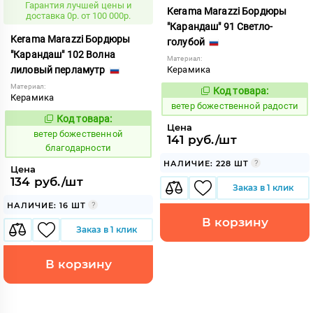
Гарантия лучшей цены и
Kerama Marazzi Бордюры
доставка 0р. от 100 000р.
"Карандаш" 91 Светло-
Kerama Marazzi Бордюры
голубой
"Карандаш" 102 Волна
Материал:
лиловый перламутр
Керамика
Материал:
Код товара:
110202
Код:
Керамика
ветер божественной радости
Код товара:
110128
Код:
Цена
ветер божественной
141 руб./шт
благодарности
НАЛИЧИЕ: 228 ШТ
Цена
134 руб./шт
Заказ в 1 клик
НАЛИЧИЕ: 16 ШТ
В корзину
Заказ в 1 клик
В корзину