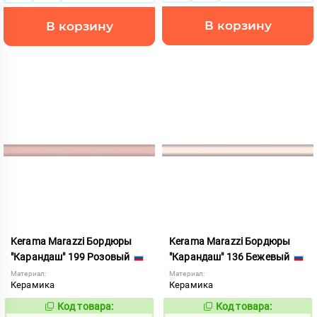
В корзину
В корзину
Kerama Marazzi Бордюры
Kerama Marazzi Бордюры
"Карандаш" 199 Розовый
"Карандаш" 136 Бежевый
Материал:
Материал:
Керамика
Керамика
Код товара:
Код товара:
110183
110144
Код:
Код: