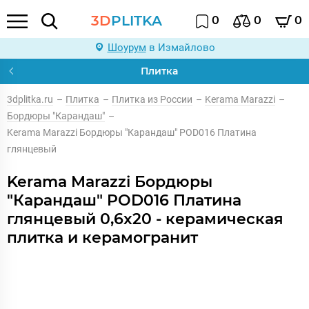
3D
PLITKA
0
0
0
Шоурум
в Измайлово
Плитка
3dplitka.ru
–
Плитка
–
Плитка из России
–
Kerama Marazzi
–
Бордюры "Карандаш"
–
Kerama Marazzi Бордюры "Карандаш" POD016 Платина
глянцевый
Kerama Marazzi Бордюры
"Карандаш" POD016 Платина
глянцевый 0,6x20 - керамическая
плитка и керамогранит