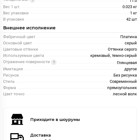
11.0
Вес 1 шт.
0.023 кг
Вес упаковки
1 кг
В упаковке
42 шт
Внешнее исполнение
Фабричный цвет
Платина
Основной цвет
серый
Цветовые оттенки
Оттенки серого
Используемые цвета
кремовый, темно-серый
Отражение поверхности
Глянцевая
Имитация
другое
Рисунок
Без рисунка
Стиль
Современный
Форма
прямоугольник
Цвет точно
лесной волк
Приходите в шоурумы
Доставка