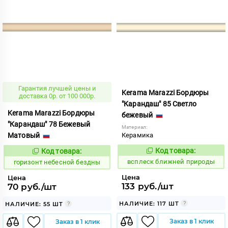
Гарантия лучшей цены и
Kerama Marazzi Бордюры
доставка 0р. от 100 000р.
"Карандаш" 85 Светло
Kerama Marazzi Бордюры
бежевый
"Карандаш" 78 Бежевый
Материал:
Матовый
Керамика
Код товара:
Код товара:
235100
304752
Код:
Код:
всплеск ближней природы
горизонт небесной бездны
Цена
Цена
133 руб./шт
70 руб./шт
НАЛИЧИЕ: 117 ШТ
НАЛИЧИЕ: 55 ШТ
Заказ в 1 клик
Заказ в 1 клик