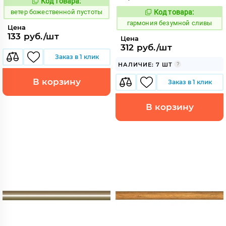
Код товара:
110199
Код:
ветер божественной пустоты
Код товара:
280386
Код:
гармония безумной сливы
Цена
133 руб./шт
Цена
312 руб./шт
Заказ в 1 клик
НАЛИЧИЕ: 7 ШТ
В корзину
Заказ в 1 клик
В корзину