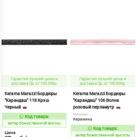
Гарантия лучшей цены и
Гарантия лучшей цены и
доставка 0р. от 100 000р.
доставка 0р. от 100 000р.
Kerama Marazzi Бордюры
Kerama Marazzi Бордюры
"Карандаш" 118 Крэш
"Карандаш" 106 Волна
Черный
розовый перламутр
Материал:
Код товара:
110137
Код:
Керамика
ветер божественной волны
Код товара:
110132
Код:
Цена
ветер божественной высоты