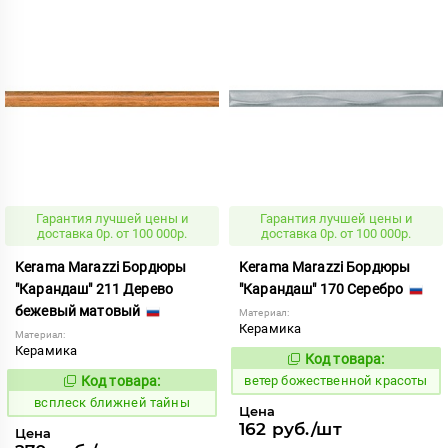
Гарантия лучшей цены и
Гарантия лучшей цены и
доставка 0р. от 100 000р.
доставка 0р. от 100 000р.
Kerama Marazzi Бордюры
Kerama Marazzi Бордюры
"Карандаш" 211 Дерево
"Карандаш" 170 Серебро
бежевый матовый
Материал:
Керамика
Материал:
Керамика
Код товара:
110165
Код:
Код товара:
ветер божественной красоты
235101
Код:
всплеск ближней тайны
Цена
162 руб./шт
Цена