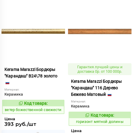
Гарантия лучшей цены и
Kerama Marazzi Бордюры
доставка 0р. от 100 000р.
"Карандаш" B24\78 золото
Kerama Marazzi Бордюры
"Карандаш" 116 Дерево
Материал:
Керамика
Бежево Матовый
Материал:
Код товара:
110208
Код:
Керамика
ветер божественной свежести
Код товара:
304646
Код:
Цена
горизонт мятной долины
393 руб./шт
Цена