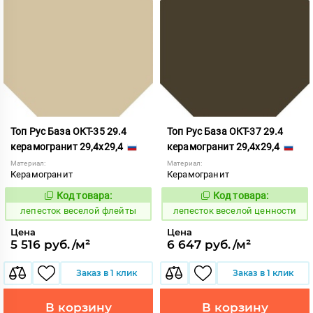
Топ Рус База ОКТ-35 29.4
Топ Рус База ОКТ-37 29.4
керамогранит 29,4x29,4
керамогранит 29,4x29,4
Материал:
Материал:
Керамогранит
Керамогранит
Код товара:
Код товара:
860616
860617
Код:
Код:
лепесток веселой флейты
лепесток веселой ценности
Цена
Цена
5 516 руб./м²
6 647 руб./м²
Заказ в 1 клик
Заказ в 1 клик
В корзину
В корзину