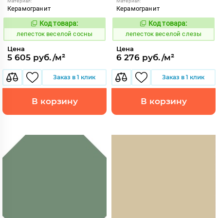
Материал:
Материал:
Керамогранит
Керамогранит
Код товара:
Код товара:
860597
860596
Код:
Код:
лепесток веселой сосны
лепесток веселой слезы
Цена
Цена
5 605 руб./м²
6 276 руб./м²
Заказ в 1 клик
Заказ в 1 клик
В корзину
В корзину