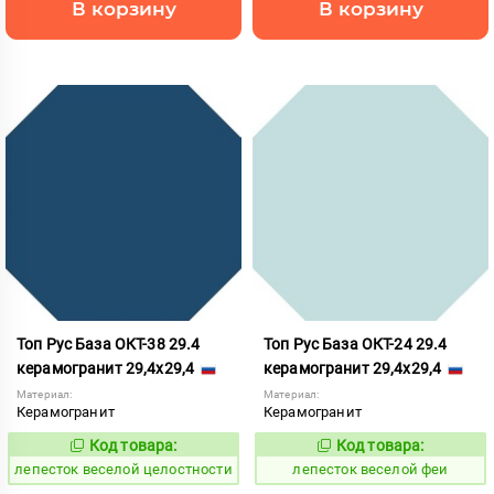
В корзину
В корзину
Топ Рус База ОКТ-38 29.4
Топ Рус База ОКТ-24 29.4
керамогранит 29,4x29,4
керамогранит 29,4x29,4
Материал:
Материал:
Керамогранит
Керамогранит
Код товара:
Код товара:
860618
860613
Код:
Код:
лепесток веселой целостности
лепесток веселой феи