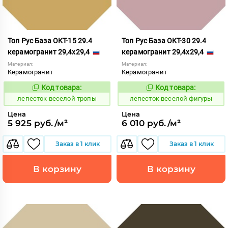
Топ Рус База ОКТ-15 29.4
Топ Рус База ОКТ-30 29.4
керамогранит 29,4x29,4
керамогранит 29,4x29,4
Материал:
Материал:
Керамогранит
Керамогранит
Код товара:
Код товара:
860608
860615
Код:
Код:
лепесток веселой тропы
лепесток веселой фигуры
Цена
Цена
5 925 руб./м²
6 010 руб./м²
Заказ в 1 клик
Заказ в 1 клик
В корзину
В корзину