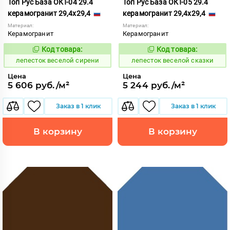
Топ Рус База ОКТ-04 29.4
Топ Рус База ОКТ-05 29.4
керамогранит 29,4x29,4
керамогранит 29,4x29,4
Материал:
Материал:
Керамогранит
Керамогранит
Код товара:
Код товара:
860589
860590
Код:
Код:
лепесток веселой сирени
лепесток веселой сказки
Цена
Цена
5 606 руб./м²
5 244 руб./м²
Заказ в 1 клик
Заказ в 1 клик
В корзину
В корзину