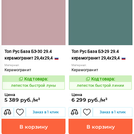
Топ Рус База БЗ-30 29.4
Топ Рус База БЗ-29 29.4
керамогранит 29,4x29,4
керамогранит 29,4x29,4
Материал:
Материал:
Керамогранит
Керамогранит
Код товара:
Код товара:
860420
860419
Код:
Код:
лепесток быстрой луны
лепесток быстрой линии
Цена
Цена
5 389 руб./м²
6 299 руб./м²
Заказ в 1 клик
Заказ в 1 клик
В корзину
В корзину