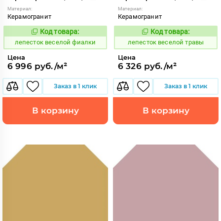
Материал:
Материал:
Керамогранит
Керамогранит
Код товара:
Код товара:
860614
860607
Код:
Код:
лепесток веселой фиалки
лепесток веселой травы
Цена
Цена
6 996 руб./м²
6 326 руб./м²
Заказ в 1 клик
Заказ в 1 клик
В корзину
В корзину