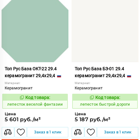
Топ Рус База ОКТ-22 29.4
Топ Рус База БЗ-01 29.4
керамогранит 29,4x29,4
керамогранит 29,4x29,4
Материал:
Материал:
Керамогранит
Керамогранит
Код товара:
Код товара:
860612
860397
Код:
Код:
лепесток веселой фантазии
лепесток быстрой дороги
Цена
Цена
5 601 руб./м²
5 187 руб./м²
Заказ в 1 клик
Заказ в 1 клик