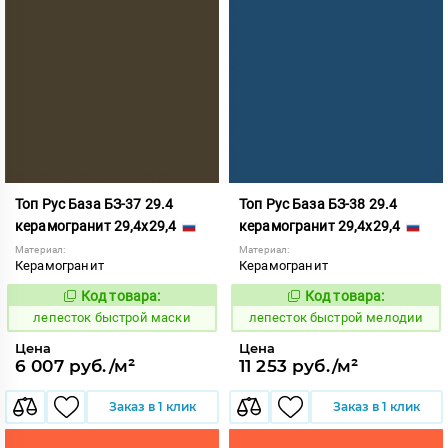
Топ Рус База БЗ-37 29.4
Топ Рус База БЗ-38 29.4
керамогранит 29,4x29,4
керамогранит 29,4x29,4
Материал:
Материал:
Керамогранит
Керамогранит
Код товара:
Код товара:
860422
860423
Код:
Код:
лепесток быстрой маски
лепесток быстрой мелодии
Цена
Цена
6 007 руб./м²
11 253 руб./м²
Заказ в 1 клик
Заказ в 1 клик