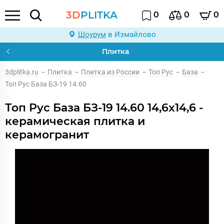
3D
PLITKA
0
0
0
Шоурум
в Измайлово
Плитка
3dplitka.ru
–
Плитка
–
Плитка из России
–
Топ Рус
–
База
–
Топ Рус База БЗ-19 14.60
Топ Рус База БЗ-19 14.60 14,6x14,6 -
керамическая плитка и
керамогранит