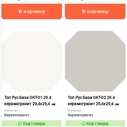
В корзину
В корзину
Топ Рус База ОКТ-01 29.4
Топ Рус База ОКТ-02 29.4
керамогранит 29,4x29,4
керамогранит 29,4x29,4
Материал:
Материал:
Керамогранит
Керамогранит
Код товара:
Код товара:
860587
860588
Код:
Код: