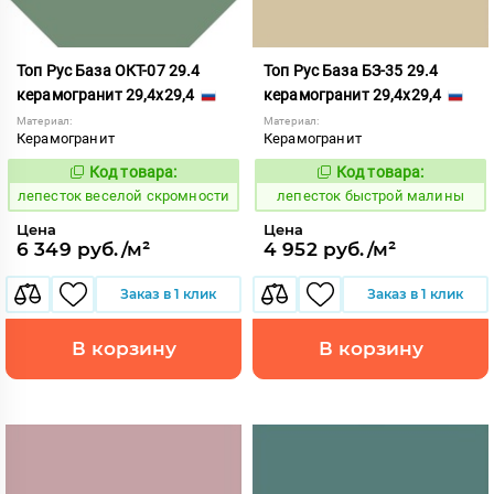
Топ Рус База ОКТ-07 29.4
Топ Рус База БЗ-35 29.4
керамогранит 29,4x29,4
керамогранит 29,4x29,4
Материал:
Материал:
Керамогранит
Керамогранит
Код товара:
Код товара:
860593
860421
Код:
Код:
лепесток веселой скромности
лепесток быстрой малины
Цена
Цена
6 349 руб./м²
4 952 руб./м²
Заказ в 1 клик
Заказ в 1 клик
В корзину
В корзину