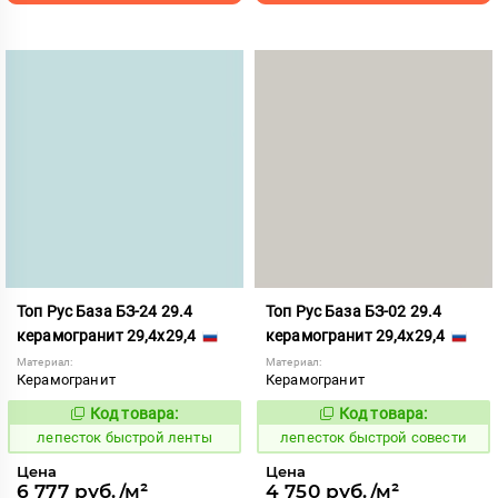
Топ Рус База БЗ-24 29.4
Топ Рус База БЗ-02 29.4
керамогранит 29,4x29,4
керамогранит 29,4x29,4
Материал:
Материал:
Керамогранит
Керамогранит
Код товара:
Код товара:
860418
860398
Код:
Код:
лепесток быстрой ленты
лепесток быстрой совести
Цена
Цена
6 777 руб./м²
4 750 руб./м²