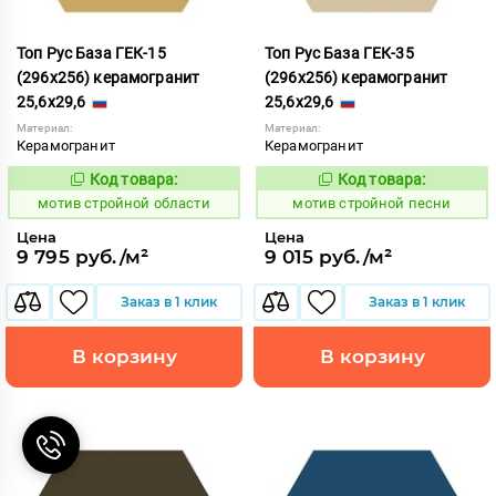
Топ Рус База ГЕК-15
Топ Рус База ГЕК-35
(296х256) керамогранит
(296х256) керамогранит
25,6x29,6
25,6x29,6
Материал:
Материал:
Керамогранит
Керамогранит
Код товара:
Код товара:
1042438
1042444
Код:
Код:
мотив стройной области
мотив стройной песни
Цена
Цена
9 795 руб./м²
9 015 руб./м²
Заказ в 1 клик
Заказ в 1 клик
В корзину
В корзину