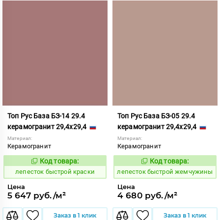
Топ Рус База БЗ-14 29.4
Топ Рус База БЗ-05 29.4
керамогранит 29,4x29,4
керамогранит 29,4x29,4
Материал:
Материал:
Керамогранит
Керамогранит
Код товара:
Код товара:
860414
860401
Код:
Код:
лепесток быстрой краски
лепесток быстрой жемчужины
Цена
Цена
5 647 руб./м²
4 680 руб./м²
Заказ в 1 клик
Заказ в 1 клик