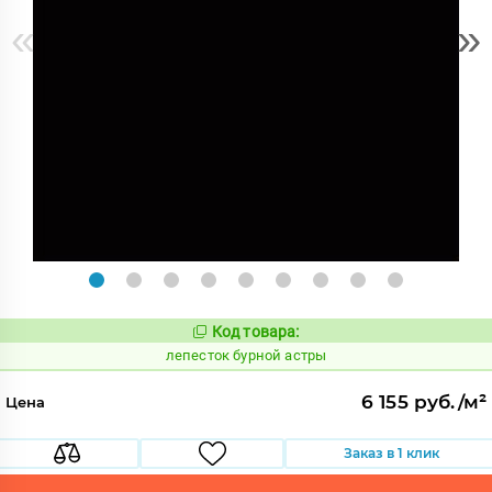
«
»
Код товара:
860331
Код:
лепесток бурной астры
6 155 руб./м²
Цена
Заказ в 1 клик