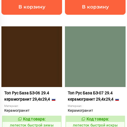
В корзину
В корзину
Топ Рус База БЗ-06 29.4
Топ Рус База БЗ-07 29.4
керамогранит 29,4x29,4
керамогранит 29,4x29,4
Материал:
Материал:
Керамогранит
Керамогранит
Код товара:
Код товара:
860407
860409
Код:
Код:
лепесток быстрой зимы
лепесток быстрой искры