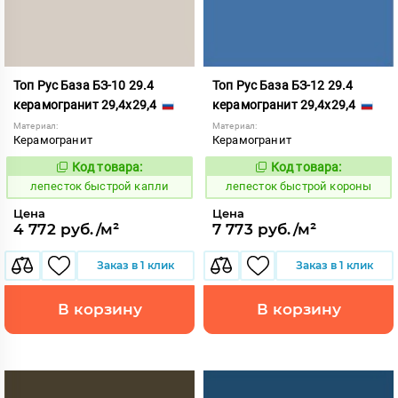
Топ Рус База БЗ-10 29.4
Топ Рус База БЗ-12 29.4
керамогранит 29,4x29,4
керамогранит 29,4x29,4
Материал:
Материал:
Керамогранит
Керамогранит
Код товара:
Код товара:
860412
860413
Код:
Код:
лепесток быстрой капли
лепесток быстрой короны
Цена
Цена
4 772 руб./м²
7 773 руб./м²
Заказ в 1 клик
Заказ в 1 клик
В корзину
В корзину