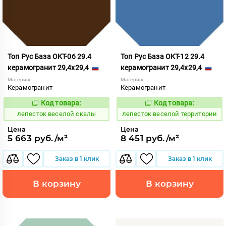
Топ Рус База ОКТ-06 29.4
Топ Рус База ОКТ-12 29.4
керамогранит 29,4x29,4
керамогранит 29,4x29,4
Материал:
Материал:
Керамогранит
Керамогранит
Код товара:
Код товара:
860591
860604
Код:
Код:
лепесток веселой скалы
лепесток веселой территории
Цена
Цена
5 663 руб./м²
8 451 руб./м²
Заказ в 1 клик
Заказ в 1 клик
В корзину
В корзину