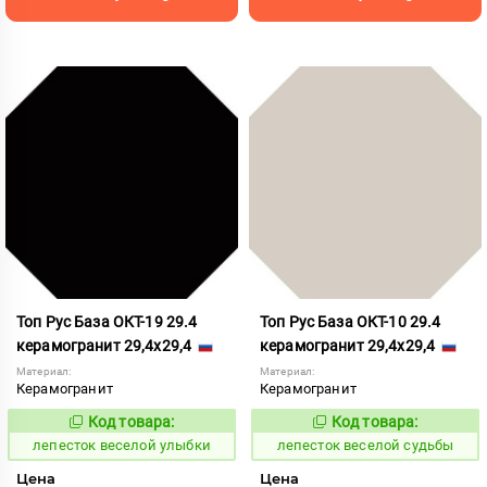
Топ Рус База ОКТ-19 29.4
Топ Рус База ОКТ-10 29.4
керамогранит 29,4x29,4
керамогранит 29,4x29,4
Материал:
Материал:
Керамогранит
Керамогранит
Код товара:
Код товара:
860611
860599
Код:
Код:
лепесток веселой улыбки
лепесток веселой судьбы
Цена
Цена