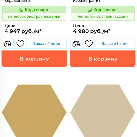
Керамогранит
Керамогранит
Код товара:
Код товара:
860399
860417
Код:
Код:
лепесток быстрой ежевики
лепесток быстрой ладони
Цена
Цена
4 947 руб./м²
4 980 руб./м²
Заказ в 1 клик
Заказ в 1 клик
В корзину
В корзину