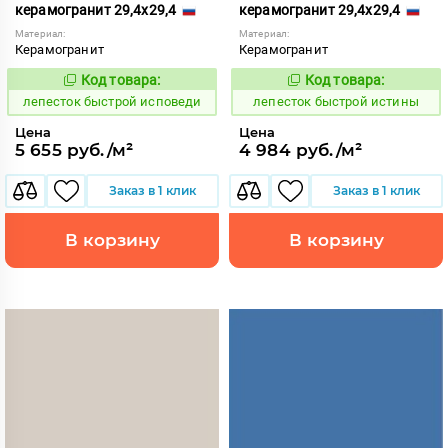
керамогранит 29,4x29,4
керамогранит 29,4x29,4
Материал:
Материал:
Керамогранит
Керамогранит
Код товара:
Код товара:
860410
860411
Код:
Код:
лепесток быстрой исповеди
лепесток быстрой истины
Цена
Цена
5 655 руб./м²
4 984 руб./м²
Заказ в 1 клик
Заказ в 1 клик
В корзину
В корзину