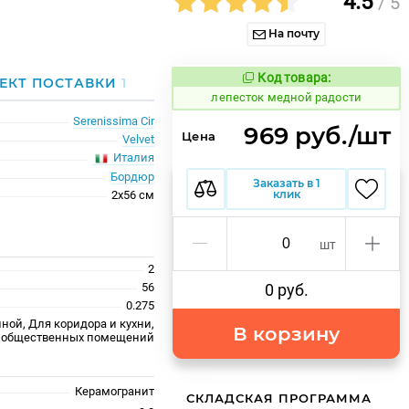
4.5
/ 5
На почту
Код товара:
866202
ЕКТ ПОСТАВКИ
1
Код товара:
лепесток медной радости
Serenissima Cir
969 руб./шт
Цена
Velvet
Италия
Бордюр
Заказать в 1
клик
2x56 см
шт
2
56
0 руб.
0.275
ной, Для коридора и кухни,
В корзину
 общественных помещений
Керамогранит
СКЛАДСКАЯ ПРОГРАММА