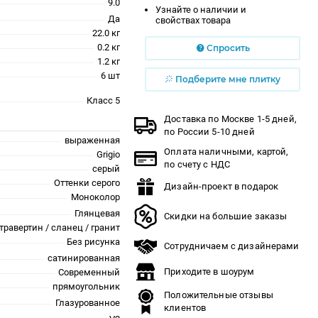
9.0
Узнайте о наличии и
Да
свойствах товара
22.0 кг
0.2 кг
Спросить
1.2 кг
6 шт
Подберите мне плитку
Класс 5
Доставка по Москве 1-5 дней,
по России 5-10 дней
выраженная
Оплата наличными, картой,
Grigio
по счету с НДС
серый
Оттенки серого
Дизайн-проект в подарок
Моноколор
Глянцевая
Скидки на большие заказы
травертин / сланец / гранит
Без рисунка
Сотрудничаем с дизайнерами
сатинированная
Приходите в шоурум
Современный
прямоугольник
Положительные отзывы
Глазурованное
клиентов