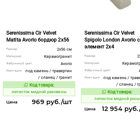
Serenissima Cir Velvet
Serenissima Cir Velvet
Matita Avorio бордюр 2x56
Spigolo London Avorio с
элемент 2x4
2x56 см
Размер:
2
Керамогранит
Размер:
Материал:
Керамог
Avorio
Материал:
Фабричный цвет:
под камень / травертин
Фабричный цвет:
Имитация:
/ сланец / гранит
под камень / трав
Имитация:
/ сланец / 
Код товара:
866203
Код товара:
лепесток медной раковины
Код товара:
866207
Код то
лепесток медной росы
969 руб./шт
Цена
12 954 руб.
Цена