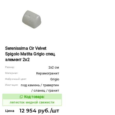
Serenissima Cir Velvet
Spigolo Matita Grigio спец.
элемент 2x2
2x2 см
Размер:
Керамогранит
Материал:
Grigio
Фабричный цвет:
под камень / травертин
Имитация:
/ сланец / гранит
Код товара:
866208
Код товара:
лепесток медной свежести
12 954 руб./шт
Цена