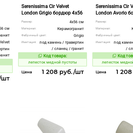
Serenissima Cir Velvet
Serenissima Cir V
London Grigio бордюр 4x56
London Avorio б
4x56 см
Размер:
Размер:
56 см
Керамогранит
Материал:
Материал:
ранит
Grigio
Фабричный цвет:
Фабричный цвет:
Velvet
под камень / травертин
под камен
Имитация:
Имитация:
/ сланец / гранит
/ с
ертин
гранит
Код товара:
Код тов
866199
866200
Код товара:
лепесток медной пустоты
лепесток медно
вара:
и
1 208 руб./шт
1 208
Цена
Цена
/шт