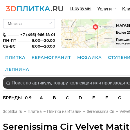
3D
ПЛИТКА
.RU
Шоурумы
Услуги
Кл
+7 (495) 966-18-01
ПН-ПТ
8:00—20:00
СБ-ВС
8:00—20:00
ПЛИТКА
КЕРАМОГРАНИТ
МОЗАИКА
СТУПЕН
ЛЕПНИНА
БРЕНДЫ
0-9
A
B
C
D
E
F
G
3dplitka.ru
–
Плитка
–
Плитка из Италии
–
Serenissima Cir
–
Velve
Serenissima Cir Velvet Mati