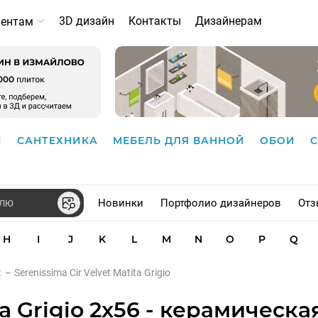
3D дизайн
Контакты
Дизайнерам
иентам
И
САНТЕХНИКА
МЕБЕЛЬ ДЛЯ ВАННОЙ
ОБОИ
Новинки
Портфолио дизайнеров
Отз
H
I
J
K
L
M
N
O
P
Q
t
–
Serenissima Cir Velvet Matita Grigio
ta Grigio 2x56 - керамическа