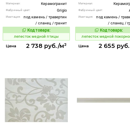
Керамогранит
Керамог
Материал:
Материал:
Grigio
Фабричный цвет:
Фабричный цвет:
под камень / травертин
под камень / трав
Имитация:
Имитация:
/ сланец / гранит
/ сланец / 
Код товара:
Код товара:
866198
866197
Код товара:
Код то
лепесток медной птицы
лепесток медной покорно
2 738 руб./м²
2 655 руб.
Цена
Цена