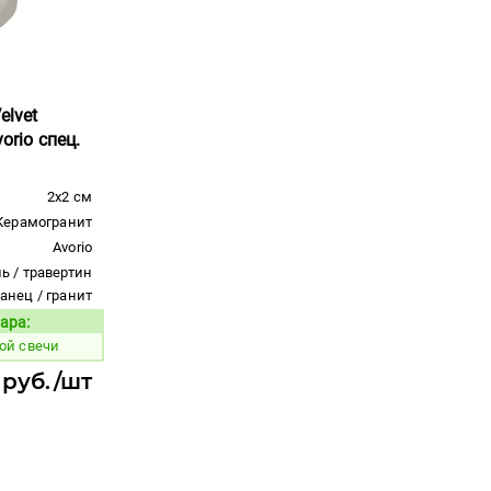
elvet
orio спец.
2x2 см
Керамогранит
Avorio
ь / травертин
ланец / гранит
ара:
Код товара:
ой свечи
 руб./шт