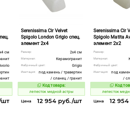
Serenissima Cir Velvet
Serenissima Cir V
пец.
Spigolo London Grigio спец.
Spigolo Matita Av
элемент 2x4
элемент 2x2
x4 см
2x4 см
Размер:
Размер:
ранит
Керамогранит
Материал:
Материал:
Avorio
Grigio
Фабричный цвет:
Фабричный цвет:
ертин
под камень / травертин
под камен
Имитация:
Имитация:
гранит
/ сланец / гранит
/ с
Код товара:
Код тов
866206
866209
вара:
Код товара:
лепесток медной астры
лепесток медн
/шт
12 954 руб./шт
12 954
Цена
Цена