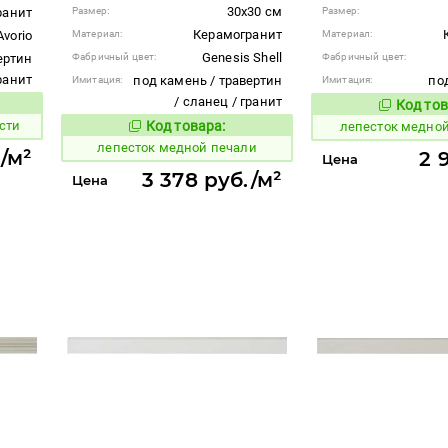
30x30 см
ранит
Размер:
Размер:
Керамогранит
Avorio
Материал:
Материал:
Genesis Shell
ертин
Фабричный цвет:
Фабричный цвет:
гранит
под камень / травертин
под
Имитация:
Имитация:
/ сланец / гранит
Код тов
866205
вара:
сти
Код товара:
лепесток медно
866195
Код товара:
лепесток медной печали
/м²
2 
Цена
3 378 руб./м²
Цена