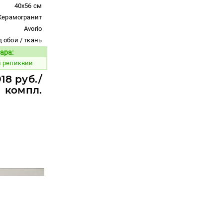
40x56 см
Керамогранит
Avorio
 обои / ткань
ара:
Код товара:
й реликвии
918 руб./
компл.