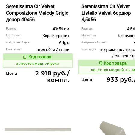
Serenissima Cir Velvet
Serenissima Cir Velvet
Composizione Melody Grigio
Listello Velvet бордюр
декор 40x56
4,5x56
40x56 см
4.5x
Размер:
Размер:
Керамогранит
Керамог
Материал:
Материал:
Grigio
Фабричный цвет:
Фабричный цвет:
под обои / ткань
под камень / трав
Имитация:
Имитация:
/ сланец / 
Код товара:
866204
Код товара:
Код товара:
лепесток медной реки
866201
Код то
лепесток медной пыл
2 918 руб./
Цена
933 руб.
компл.
Цена