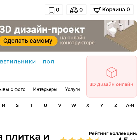
Корзина 0
0
0
СВЕТИЛЬНИКИ
ПОЛ
3D дизайн онлайн
ывы с фото
Интерьеры
Услуги
R
S
T
U
V
W
X
Y
Z
А-Я
я плитка и
Рейтинг коллекции: