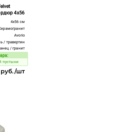
elvet
ордюр 4x56
4x56 см
Керамогранит
Avorio
ь / травертин
ланец / гранит
ара:
Код товара:
й пустыни
 руб./шт