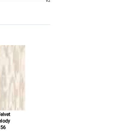
V2
elvet
elody
x56