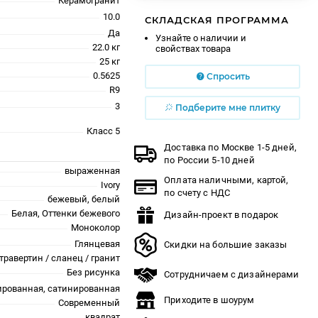
Керамогранит
10.0
СКЛАДСКАЯ ПРОГРАММА
Да
Узнайте о наличии и
22.0 кг
свойствах товара
25 кг
0.5625
Спросить
R9
3
Подберите мне плитку
Класс 5
Доставка по Москве 1-5 дней,
по России 5-10 дней
выраженная
Оплата наличными, картой,
Ivory
по счету с НДС
бежевый, белый
Белая, Оттенки бежевого
Дизайн-проект в подарок
Моноколор
Глянцевая
Скидки на большие заказы
травертин / сланец / гранит
Без рисунка
Сотрудничаем с дизайнерами
рованная, сатинированная
Приходите в шоурум
Современный
квадрат