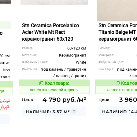
Stn Ceramica Porcelanico
Stn Ceramica Por
Acier White Mt Rect
Titanio Beige MT
co
керамогранит 60x120
керамогранит 6
60x120 см
Размер:
Размер:
Керамогранит
Материал:
Материал:
20 см
White
Фабричный цвет:
Фабричный цвет:
ранит
под камень / травертин
под камен
Имитация:
Имитация:
Iron
/ сланец / гранит
/ с
еталл
Код товара:
Код тов
867413
867405
Код товара:
вара:
лепесток нежной короны
лепесток нежн
ди
4 790 руб./м²
3 960
Цена
Цена
./м²
/м²
НАЛИЧИЕ: 3.57 М²
НАЛИЧИЕ: 14.