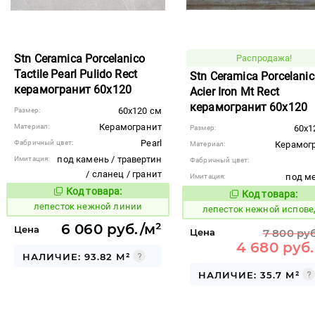
Stn Ceramica Porcelanico
Распродажа!
Tactile Pearl Pulido Rect
Stn Ceramica Porcelani
керамогранит 60x120
Acier Iron Mt Rect
керамогранит 60x120
60x120 см
Размер:
Керамогранит
Материал:
60x1
Размер:
Pearl
Фабричный цвет:
Керамог
Материал:
под камень / травертин
Имитация:
Фабричный цвет:
/ сланец / гранит
под м
Имитация:
Код товара:
867419
Код товара:
Код товара:
867410
Код то
лепесток нежной линии
лепесток нежной испове
6 060 руб./м²
Цена
Цена
7 800 руб
4 680 руб.
НАЛИЧИЕ: 93.82 М²
НАЛИЧИЕ: 35.7 М²