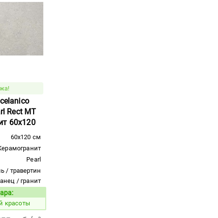
жа!
celanico
arl Rect MT
ит 60x120
60x120 см
Керамогранит
Pearl
ь / травертин
ланец / гранит
ара:
Код товара:
й красоты