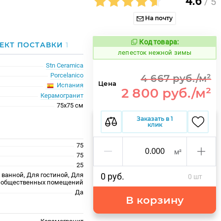
4.6
/ 5
На почту
Код товара:
867407
ЕКТ ПОСТАВКИ
1
Код товара:
лепесток нежной зимы
Stn Ceramica
Porcelanico
4 667 руб./м²
Цена
Испания
2 800 руб./м²
Керамогранит
75x75 см
Заказать в 1
клик
75
м²
75
25
 ванной, Для гостиной, Для
0 руб.
0 шт
ля общественных помещений
Да
В корзину