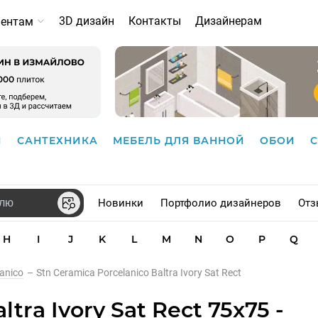
3D дизайн
Контакты
Дизайнерам
иентам
И
САНТЕХНИКА
МЕБЕЛЬ ДЛЯ ВАННОЙ
ОБОИ
Новинки
Портфолио дизайнеров
Отз
H
I
J
K
L
M
N
O
P
Q
anico
–
Stn Ceramica Porcelanico Baltra Ivory Sat Rect
tra Ivory Sat Rect 75x75 -