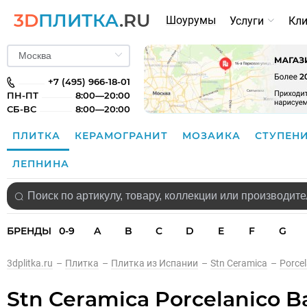
3D
ПЛИТКА
.RU
Шоурумы
Услуги
Кл
+7 (495) 966-18-01
ПН-ПТ
8:00—20:00
СБ-ВС
8:00—20:00
ПЛИТКА
КЕРАМОГРАНИТ
МОЗАИКА
СТУПЕН
ЛЕПНИНА
БРЕНДЫ
0-9
A
B
C
D
E
F
G
3dplitka.ru
–
Плитка
–
Плитка из Испании
–
Stn Ceramica
–
Porcel
Stn Ceramica Porcelanico Bal