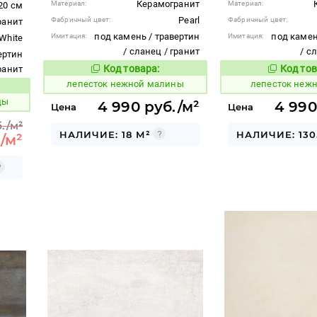
Керамогранит
Материал:
Материал:
20 см
Pearl
Фабричный цвет:
Фабричный цвет:
ранит
под камень / травертин
под камен
Имитация:
Имитация:
White
/ сланец / гранит
/ с
ертин
Код товара:
Код тов
гранит
867421
867420
Код товара:
лепесток нежной малины
лепесток неж
вара:
ды
4 990 руб./м²
4 990
Цена
Цена
./м²
НАЛИЧИЕ: 18 М²
НАЛИЧИЕ: 130.
/м²