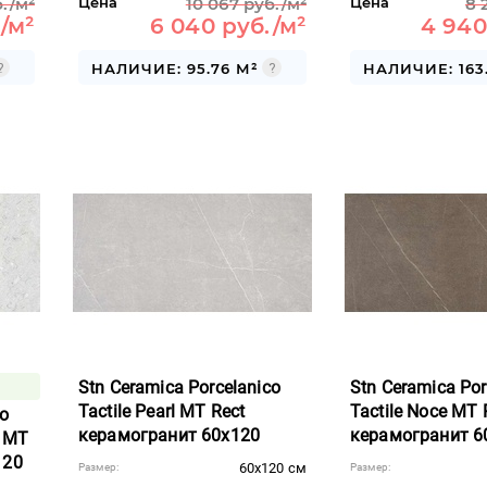
./м²
Цена
10 067 руб./м²
Цена
8 
/м²
6 040 руб./м²
4 940
НАЛИЧИЕ: 95.76 М²
НАЛИЧИЕ: 163
Stn Ceramica Porcelanico
Stn Ceramica Por
Tactile Pearl MT Rect
Tactile Noce MT 
co
керамогранит 60x120
керамогранит 6
t MT
120
60x120 см
Размер:
Размер: