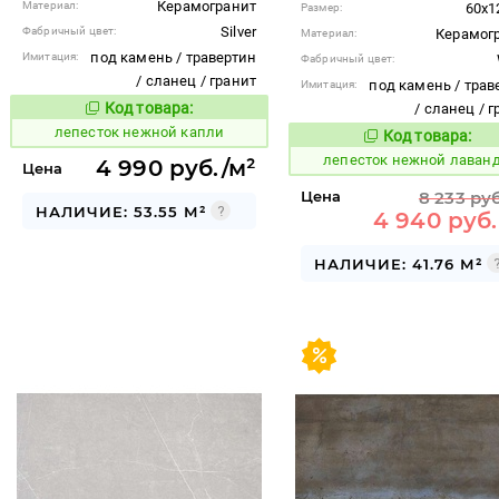
Керамогранит
Материал:
60x1
Размер:
Silver
Фабричный цвет:
Керамог
Материал:
под камень / травертин
Имитация:
Фабричный цвет:
/ сланец / гранит
под камень / трав
Имитация:
Код товара:
/ сланец / 
867412
Код товара:
лепесток нежной капли
Код товара:
867416
Код то
лепесток нежной лаван
4 990 руб./м²
Цена
Цена
8 233 руб
НАЛИЧИЕ: 53.55 М²
4 940 руб.
НАЛИЧИЕ: 41.76 М²