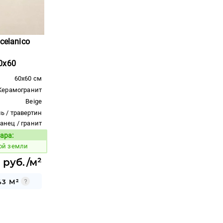
celanico
0x60
60x60 см
Керамогранит
Beige
ь / травертин
ланец / гранит
ара:
Код товара:
ой земли
 руб./м²
43 М²