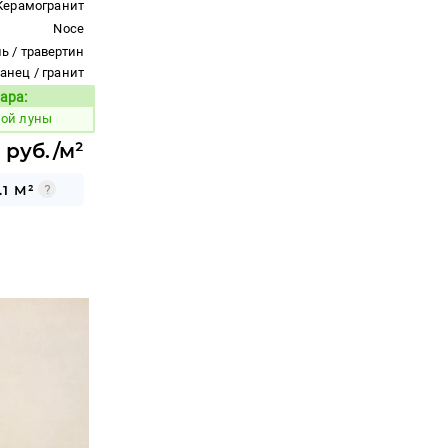
Керамогранит
Noce
ь / травертин
ланец / гранит
ара:
Код товара:
ной луны
 руб./м²
1 М²