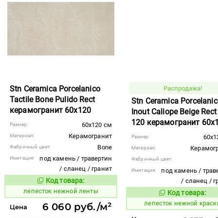
Stn Ceramica Porcelanico
Распродажа!
Tactile Bone Pulido Rect
Stn Ceramica Porcelani
керамогранит 60x120
Inout Caliope Beige Rec
120 керамогранит 60x
60x120 см
Размер:
Керамогранит
Материал:
60x1
Размер:
Bone
Фабричный цвет:
Керамог
Материал:
под камень / травертин
Имитация:
Фабричный цвет:
/ сланец / гранит
под камень / трав
Имитация:
Код товара:
/ сланец / 
867418
Код товара:
лепесток нежной ленты
Код товара:
867414
Код то
лепесток нежной краск
6 060 руб./м²
Цена