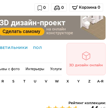
Корзина 0
0
0
СВЕТИЛЬНИКИ
ПОЛ
3D дизайн онлайн
ывы с фото
Интерьеры
Услуги
R
S
T
U
V
W
X
Y
Z
А-Я
Рейтинг коллекции: