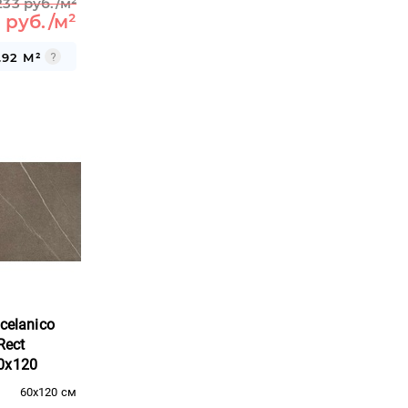
233 руб./м²
 руб./м²
.92 М²
celanico
Rect
0x120
60x120 см