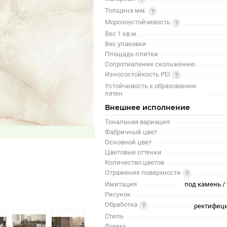
Толщина мм.
Морозоустойчивость
Вес 1 кв.м.
Вес упаковки
Площадь плитки
Сопротивление скольжению
Износостойкость PEI
Устойчивость к образованию
пятен
Внешнее исполнение
Тональная вариация
Фабричный цвет
Основной цвет
Цветовые оттенки
Количество цветов
Отражение поверхности
Имитация
под камень / 
Рисунок
Обработка
ректифици
Стиль
Форма