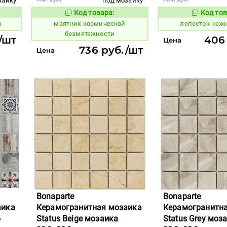
заику
под мозаику
Код товара:
Код тов
926754
867454
вара:
Код товара:
ы
маятник космической
лепесток неж
безмятежности
/шт
406
Цена
736 руб./шт
Цена
Bonaparte
Bonaparte
аика
Керамогранитная мозаика
Керамогранитн
6
Status Beige мозаика
Status Grey моз