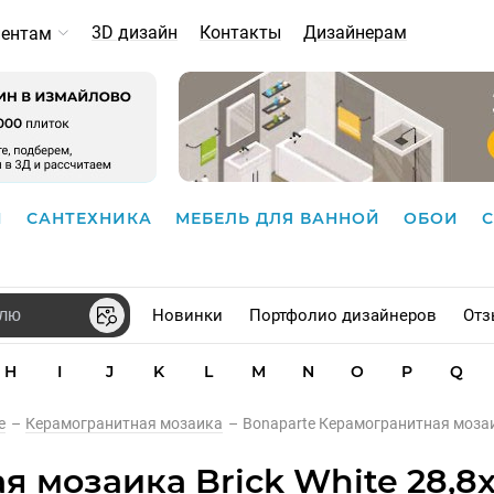
3D дизайн
Контакты
Дизайнерам
иентам
И
САНТЕХНИКА
МЕБЕЛЬ ДЛЯ ВАННОЙ
ОБОИ
Новинки
Портфолио дизайнеров
Отз
H
I
J
K
L
M
N
O
P
Q
e
–
Керамогранитная мозаика
–
Bonaparte Керамогранитная мозаик
 мозаика Brick White 28,8x2