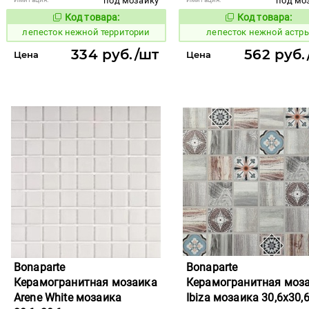
под мозаику
под мо
Код товара:
Код товара:
867479
867456
Код товара:
Код то
лепесток нежной территории
лепесток нежной астр
334 руб./шт
562 руб.
Цена
Цена
Bonaparte
Bonaparte
Керамогранитная мозаика
Керамогранитная моз
Arene White мозаика
Ibiza мозаика 30,6x30,