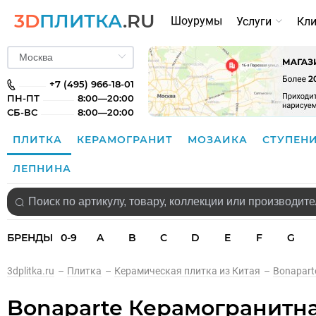
3D
ПЛИТКА
.RU
Шоурумы
Услуги
Кл
+7 (495) 966-18-01
ПН-ПТ
8:00—20:00
СБ-ВС
8:00—20:00
ПЛИТКА
КЕРАМОГРАНИТ
МОЗАИКА
СТУПЕН
ЛЕПНИНА
БРЕНДЫ
0-9
A
B
C
D
E
F
G
3dplitka.ru
–
Плитка
–
Керамическая плитка из Китая
–
Bonapart
Bonaparte Керамогранитная