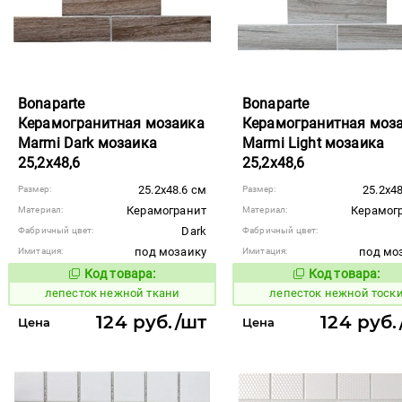
Bonaparte
Bonaparte
Керамогранитная мозаика
Керамогранитная моз
Marmi Dark мозаика
Marmi Light мозаика
25,2x48,6
25,2x48,6
25.2x48.6 см
25.2x4
Размер:
Размер:
Керамогранит
Керамог
Материал:
Материал:
Dark
Фабричный цвет:
Фабричный цвет:
под мозаику
под мо
Имитация:
Имитация:
Код товара:
Код товара:
867480
867481
Код товара:
Код то
лепесток нежной ткани
лепесток нежной тоск
124 руб./шт
124 руб.
Цена
Цена