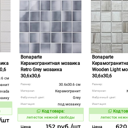
Bonaparte
Bonaparte
аика
Керамогранитная мозаика
Керамогранитн
0,6
Retro Grey мозаика
Wooden Light м
30,6x30,6
30,6x30,6
0.6 см
30.6x30.6 см
ранит
Размер:
Размер:
Керамогранит
evada
Материал:
Материал:
Grey
заику
Фабричный цвет:
Фабричный цвет:
под мозаику
Имитация:
Имитация:
вара:
и
Код товара:
Код тов
867460
867461
Код товара:
лепесток нежной свободы
лепесток нежн
/шт
152 руб./шт
620
Цена
Цена