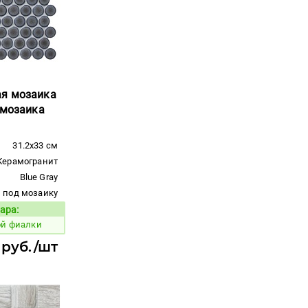
ая мозаика
 мозаика
31.2x33 см
Керамогранит
Blue Gray
под мозаику
ара:
Код товара:
ой фиалки
 руб./шт