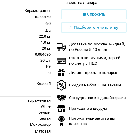
свойствах товара
Керамогранит
Спросить
на сетке
6.0
Подберите мне плитку
Да
22.0 кг
1.0 кг
Доставка по Москве 1-5 дней,
20 кг
по России 5-10 дней
0.084096
Оплата наличными, картой,
20 шт
по счету с НДС
R9
Дизайн-проект в подарок
3
Класс 5
Скидки на большие заказы
Сотрудничаем с дизайнерами
выраженная
White
Приходите в шоурум
белый
Белая
Положительные отзывы
клиентов
Моноколор
Матовая