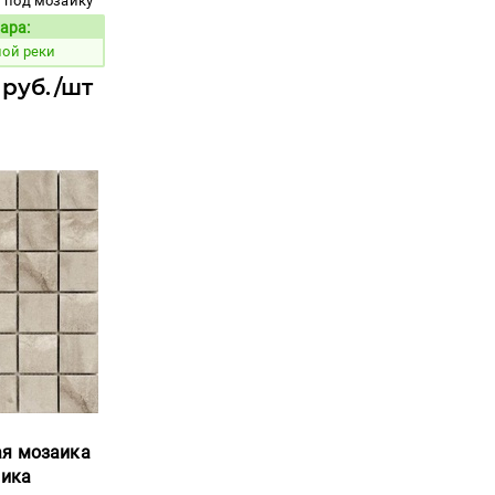
под мозаику
ара:
Код товара:
ной реки
 руб./шт
ая мозаика
аика