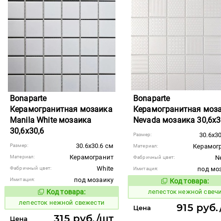
Bonaparte
Bonaparte
Керамогранитная мозаика
Керамогранитная моз
Manila White мозаика
Nevada мозаика 30,6x3
30,6x30,6
30.6x3
Размер:
30.6x30.6 см
Размер:
Керамог
Материал:
Керамогранит
Материал:
N
Фабричный цвет:
White
Фабричный цвет:
под мо
Имитация:
под мозаику
Имитация:
Код товара:
867459
Код то
Код товара:
лепесток нежной свеч
867458
Код товара:
лепесток нежной свежести
915 руб.
Цена
315 руб./шт
Цена