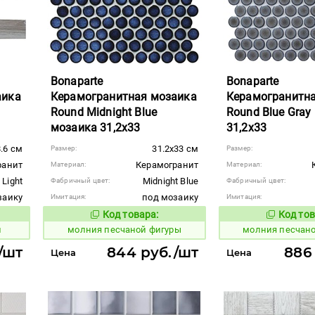
Bonaparte
Bonaparte
аика
Керамогранитная мозаика
Керамогранитн
Round Midnight Blue
Round Blue Gray
мозаика 31,2x33
31,2x33
8.6 см
31.2x33 см
Размер:
Размер:
ранит
Керамогранит
Материал:
Материал:
Light
Midnight Blue
Фабричный цвет:
Фабричный цвет:
заику
под мозаику
Имитация:
Имитация:
Код товара:
Код тов
1009115
1009114
вара:
Код товара:
и
молния песчаной фигуры
молния песчан
/шт
844 руб./шт
886
Цена
Цена