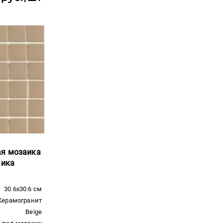
ая мозаика
аика
30.6x30.6 см
Керамогранит
Beige