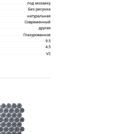
под мозаику
Без рисунка
натуральная
Современный
другая
Глазурованное
9.5
4.5
V2