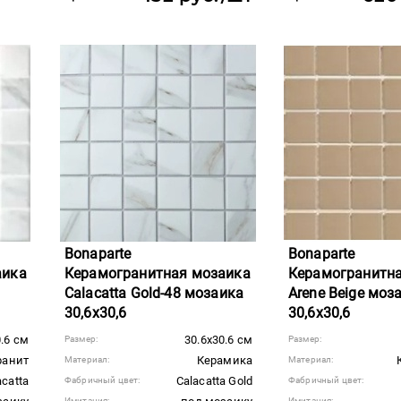
Bonaparte
Bonaparte
аика
Керамогранитная мозаика
Керамогранитн
Calacatta Gold-48 мозаика
Arene Beige моз
30,6x30,6
30,6x30,6
0.6 см
30.6x30.6 см
Размер:
Размер:
ранит
Керамика
Материал:
Материал:
acatta
Calacatta Gold
Фабричный цвет:
Фабричный цвет:
Имитация:
Имитация: