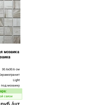
ая мозаика
озаика
30.6x30.6 см
Керамогранит
Light
под мозаику
ара:
Код товара:
ой связи
 руб./шт