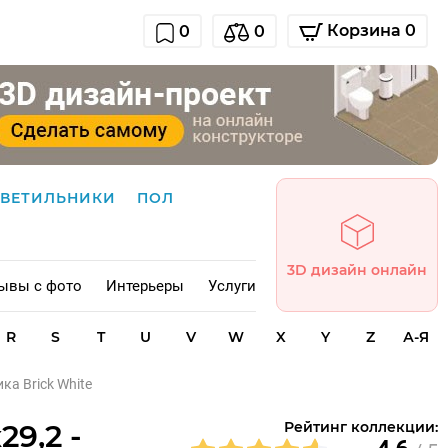
Корзина 0
0
0
СВЕТИЛЬНИКИ
ПОЛ
3D дизайн онлайн
ывы с фото
Интерьеры
Услуги
R
S
T
U
V
W
X
Y
Z
А-Я
а Brick White
9,2 -
Рейтинг коллекции: