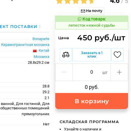
4.6
/ 5
На почту
Код товара:
867474
Код товара:
лепесток нежной судьбы
ЕКТ ПОСТАВКИ
1
450 руб./шт
Цена
Bonaparte
Керамогранитная мозаика
Китай
Заказать в 1
клик
Мозаика
28.8x29.2 см
шт
28.8
0 руб.
29.2
2.1
В корзину
 ванной, Для гостиной, Для
ля общественных помещений
прямоугольник
СКЛАДСКАЯ ПРОГРАММА
Нет
Узнайте о наличии и