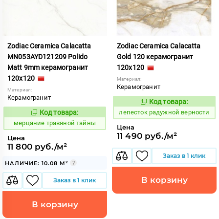
Zodiac Ceramica Calacatta
Zodiac Ceramica Calacatta
MN053AYD121209 Polido
Gold 120 керамогранит
Matt 9mm керамогранит
120x120
120x120
Материал:
Керамогранит
Материал:
Керамогранит
Код товара:
868881
Код:
Код товара:
лепесток радужной верности
981726
Код:
мерцание травяной тайны
Цена
11 490 руб./м²
Цена
11 800 руб./м²
Заказ в 1 клик
НАЛИЧИЕ: 10.08 М²
В корзину
Заказ в 1 клик
В корзину