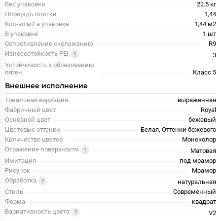
Вес упаковки
22.5 кг
Площадь плитки
1,44
Кол-во м2 в упаковке
1,44 м2
В упаковке
1 шт
Сопротивление скольжению
R9
Износостойкость PEI
3
Устойчивость к образованию
пятен
Класс 5
Внешнее исполнение
Тональная вариация
выраженная
Фабричный цвет
Royal
Основной цвет
бежевый
Цветовые оттенки
Белая, Оттенки бежевого
Количество цветов
Моноколор
Отражение поверхности
Матовая
Имитация
под мрамор
Рисунок
Мрамор
Обработка
натуральная
Стиль
Современный
Форма
квадрат
Вариативность цвета
V2