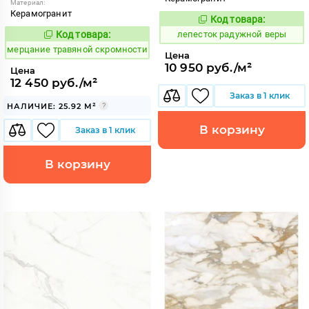
Материал:
Керамогранит
Код товара:
868883
Код:
Код товара:
лепесток радужной веры
981718
Код:
мерцание травяной скромности
Цена
10 950 руб./м²
Цена
12 450 руб./м²
Заказ в 1 клик
НАЛИЧИЕ: 25.92 М²
В корзину
Заказ в 1 клик
В корзину