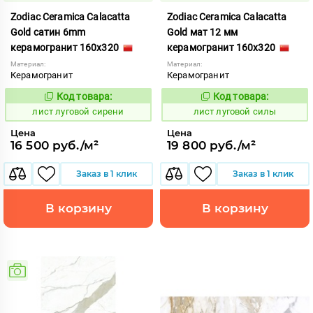
Zodiac Ceramica Calacatta
Zodiac Ceramica Calacatta
Gold сатин 6mm
Gold мат 12 мм
керамогранит 160x320
керамогранит 160x320
Материал:
Материал:
Керамогранит
Керамогранит
Код товара:
Код товара:
881214
881213
Код:
Код:
лист луговой сирени
лист луговой силы
Цена
Цена
16 500 руб./м²
19 800 руб./м²
Заказ в 1 клик
Заказ в 1 клик
В корзину
В корзину