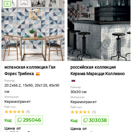
испанская коллекция Гая
российская коллекция
Форес Трибека
Керама Марацци Коллиано
Размер:
20.2x66.2, 15x90, 20x120, 45x90
Размер:
см
30x30 см
Материал:
Материал:
Керамогранит
Керамогранит
Рейтинг:
Рейтинг:
(8)
(5)
295046
303038
Код:
Код:
Цена от
Цена от