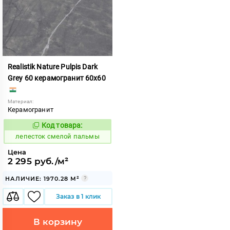
Realistik Nature Pulpis Dark
Grey 60 керамогранит 60x60
Материал:
Керамогранит
Код товара:
870942
Код:
лепесток смелой пальмы
Цена
2 295 руб./м²
НАЛИЧИЕ: 1970.28 М²
Заказ в 1 клик
В корзину