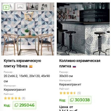
Купить керамическую
Коллиано керамическая
плитку Tribeca
плитка
Размер:
Размер:
20.2x66.2, 15x90, 20x120, 45x90
30x30 см
Материал:
см
Керамогранит
Материал:
Рейтинг:
Керамогранит
(5)
Рейтинг:
(8)
303038
Код:
295046
Код:
Цена от