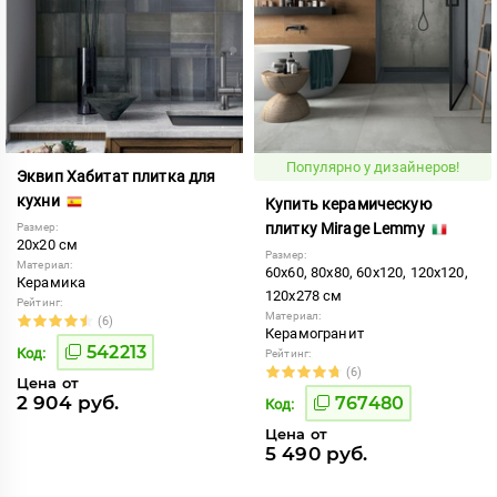
Популярно у дизайнеров!
Эквип Хабитат плитка для
кухни
Купить керамическую
плитку Mirage Lemmy
Размер:
20x20 см
Размер:
Материал:
60x60, 80x80, 60x120, 120x120,
Керамика
120x278 см
Рейтинг:
Материал:
(6)
Керамогранит
542213
Код:
Рейтинг:
(6)
Цена от
2 904 руб.
767480
Код:
Цена от
5 490 руб.