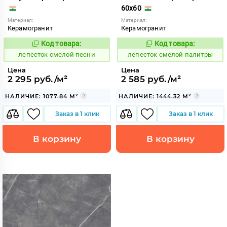
60x60
Материал:
Материал:
Керамогранит
Керамогранит
Код товара:
Код товара:
870944
870941
Код:
Код:
лепесток смелой песни
лепесток смелой палитры
Цена
Цена
2 295 руб./м²
2 585 руб./м²
НАЛИЧИЕ: 1077.84 М²
НАЛИЧИЕ: 1444.32 М²
Заказ в 1 клик
Заказ в 1 клик
В корзину
В корзину