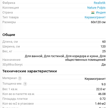
Фабрика
Realistik
Коллекция
Nature Pulpis
Индия
Страна
Тип товара
Керамогранит
Размеры
60x120 см
Общие
Длина, см
60
Ширина, см
120
Вес, кг
25
Для ванной, Для гостиной, Для коридора и кухни, Для
Назначение
общественных помещений
3Dplitka.бонус
Да
Технические характеристики
Материал
Керамогранит
Толщина мм.
9.0
Вес 1 кв.м.
22.0 кг
Кол-во в палетте кв.м.
46.08
Площадь плитки
0.72
Кол-во м2 в упаковке
1.44 м2