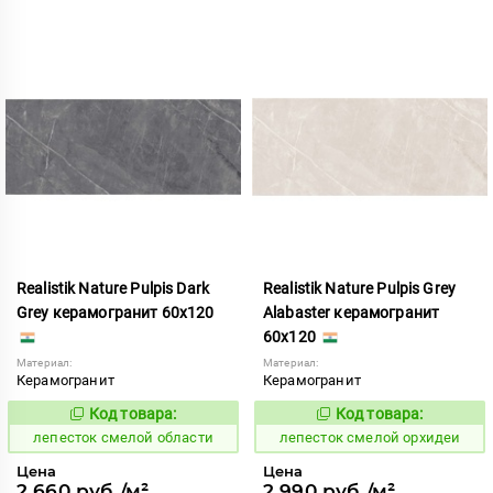
Realistik Nature Pulpis Dark
Realistik Nature Pulpis Grey
Grey керамогранит 60x120
Alabaster керамогранит
60x120
Материал:
Материал:
Керамогранит
Керамогранит
Код товара:
Код товара:
870938
870939
Код:
Код:
лепесток смелой области
лепесток смелой орхидеи
Цена
Цена
2 660 руб./м²
2 990 руб./м²