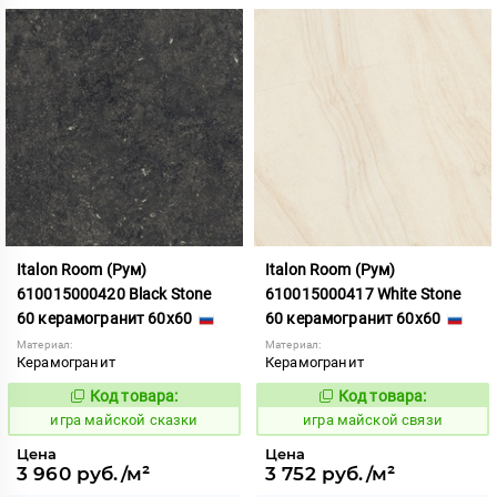
Italon Room (Рум)
Italon Room (Рум)
610015000420 Black Stone
610015000417 White Stone
60 керамогранит 60x60
60 керамогранит 60x60
Материал:
Материал:
Керамогранит
Керамогранит
Код товара:
Код товара:
553340
553336
Код:
Код:
игра майской сказки
игра майской связи
Цена
Цена
3 960 руб./м²
3 752 руб./м²