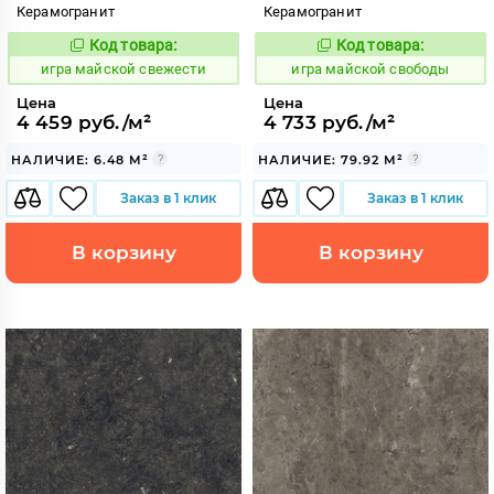
Керамогранит
Керамогранит
Код товара:
Код товара:
553333
553335
Код:
Код:
игра майской свежести
игра майской свободы
Цена
Цена
4 459 руб./м²
4 733 руб./м²
НАЛИЧИЕ: 6.48 М²
НАЛИЧИЕ: 79.92 М²
Заказ в 1 клик
Заказ в 1 клик
В корзину
В корзину