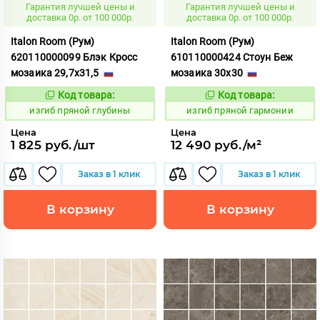
Гарантия лучшей цены и
Гарантия лучшей цены и
доставка 0р. от 100 000р.
доставка 0р. от 100 000р.
Italon Room (Рум)
Italon Room (Рум)
620110000099 Блэк Кросс
610110000424 Стоун Беж
мозаика 29,7x31,5
мозаика 30x30
Код товара:
Код товара:
571767
571766
Код:
Код:
изгиб пряной глубины
изгиб пряной гармонии
Цена
Цена
1 825 руб./шт
12 490 руб./м²
Заказ в 1 клик
Заказ в 1 клик
В корзину
В корзину