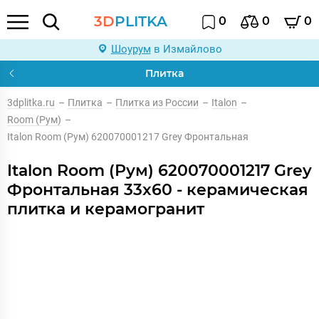
3D
PLITKA
0
0
0
Шоурум
в Измайлово
Плитка
3dplitka.ru
–
Плитка
–
Плитка из России
–
Italon
–
Room (Рум)
–
Italon Room (Рум) 620070001217 Grey Фронтальная
Italon Room (Рум) 620070001217 Grey
Фронтальная 33x60 - керамическая
плитка и керамогранит