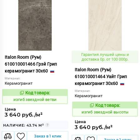
Гарантия лучшей цены и
Italon Room (Рум)
доставка 0р. от 100 000р.
610010001466 Грэй Грип
Italon Room (Рум)
керамогранит 30x60
610010001464 Уайт Грип
Материал:
Керамогранит
керамогранит 30x60
Материал:
Код товара:
566134
Код:
Керамогранит
изгиб звездной ветви
Код товара:
566132
Код:
Цена
изгиб звездной высоты
3 640 руб./м²
Цена
НАЛИЧИЕ: 43.74 М²
3 640 руб./м²
Заказ в 1 клик
Заказ в 1 клик