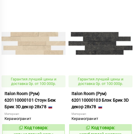
Гарантия лучшей цены и
Гарантия лучшей цены и
доставка 0р. от 100 000р.
доставка 0р. от 100 000р.
Italon Room (Рум)
Italon Room (Рум)
620110000101 Стоун Беж
620110000103 Блэк Брик 3D
Брик 3D декор 28x78
декор 28x78
Материал:
Материал:
Керамогранит
Керамогранит
Код товара:
Код товара:
743650
575024
Код:
Код: