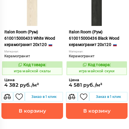
Italon Room (Рум)
Italon Room (Рум)
610015000433 White Wood
610015000436 Black Wood
керамогранит 20x120
керамогранит 20x120
Материал:
Материал:
Керамогранит
Керамогранит
Код товара:
Код товара:
553341
553344
Код:
Код:
игра майской скалы
игра майской скуки
Цена
Цена
4 382 руб./м²
4 581 руб./м²
Заказ в 1 клик
Заказ в 1 клик
В корзину
В корзину