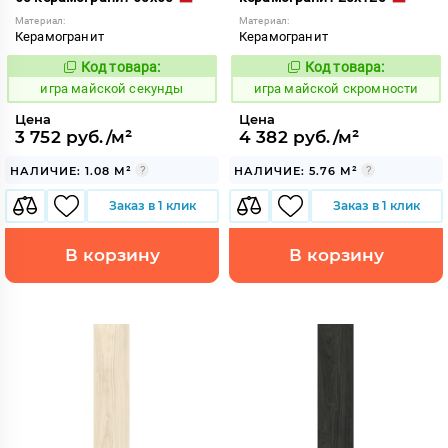
Материал:
Материал:
Керамогранит
Керамогранит
Код товара:
Код товара:
553337
553343
Код:
Код:
игра майской секунды
игра майской скромности
Цена
Цена
3 752 руб./м²
4 382 руб./м²
НАЛИЧИЕ: 1.08 М²
НАЛИЧИЕ: 5.76 М²
Заказ в 1 клик
Заказ в 1 клик
В корзину
В корзину