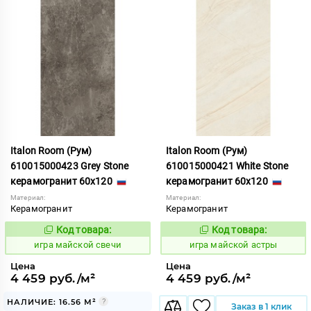
Italon Room (Рум)
Italon Room (Рум)
610015000423 Grey Stone
610015000421 White Stone
керамогранит 60x120
керамогранит 60x120
Материал:
Материал:
Керамогранит
Керамогранит
Код товара:
Код товара:
553334
553331
Код:
Код:
игра майской свечи
игра майской астры
Цена
Цена
4 459 руб./м²
4 459 руб./м²
НАЛИЧИЕ: 16.56 М²
Заказ в 1 клик