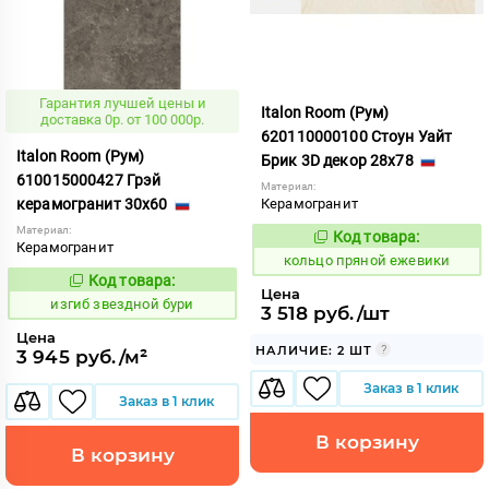
Гарантия лучшей цены и
Italon Room (Рум)
доставка 0р. от 100 000р.
620110000100 Стоун Уайт
Italon Room (Рум)
Брик 3D декор 28x78
610015000427 Грэй
Материал:
керамогранит 30x60
Керамогранит
Материал:
Код товара:
743649
Код:
Керамогранит
кольцо пряной ежевики
Код товара:
566130
Код:
Цена
изгиб звездной бури
3 518 руб./шт
Цена
НАЛИЧИЕ: 2 ШТ
3 945 руб./м²
Заказ в 1 клик
Заказ в 1 клик
В корзину
В корзину