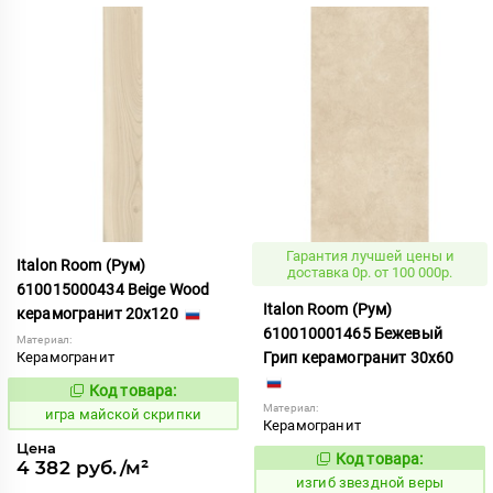
Гарантия лучшей цены и
Italon Room (Рум)
доставка 0р. от 100 000р.
610015000434 Beige Wood
Italon Room (Рум)
керамогранит 20x120
610010001465 Бежевый
Материал:
Керамогранит
Грип керамогранит 30x60
Код товара:
553342
Код:
Материал:
игра майской скрипки
Керамогранит
Цена
Код товара:
566133
4 382 руб./м²
Код:
изгиб звездной веры