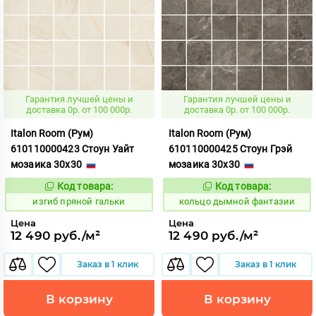
Гарантия лучшей цены и
Гарантия лучшей цены и
доставка 0р. от 100 000р.
доставка 0р. от 100 000р.
Italon Room (Рум)
Italon Room (Рум)
610110000423 Стоун Уайт
610110000425 Стоун Грэй
мозаика 30x30
мозаика 30x30
Код товара:
Код товара:
571765
737737
Код:
Код:
изгиб пряной гальки
кольцо дымной фантазии
Цена
Цена
12 490 руб./м²
12 490 руб./м²
Заказ в 1 клик
Заказ в 1 клик
В корзину
В корзину