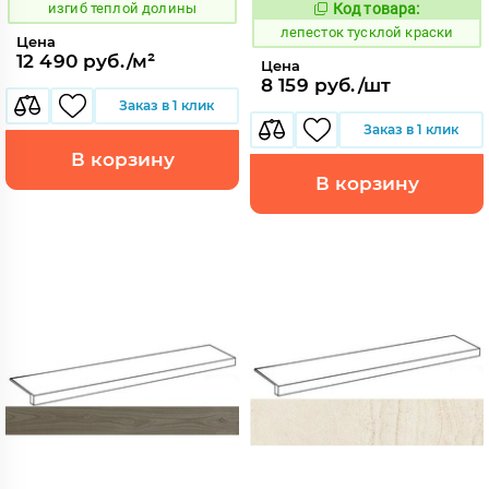
изгиб теплой долины
Код товара:
872664
Код:
лепесток тусклой краски
Цена
12 490 руб./м²
Цена
8 159 руб./шт
Заказ в 1 клик
Заказ в 1 клик
В корзину
В корзину