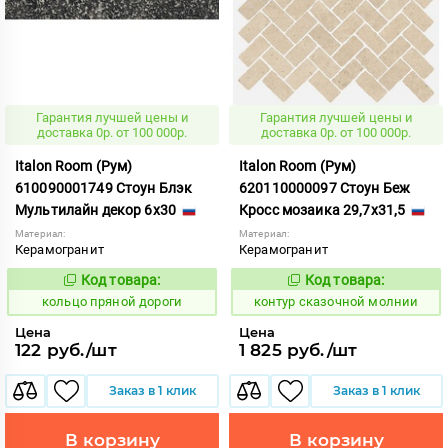
Гарантия лучшей цены и
Гарантия лучшей цены и
доставка 0р. от 100 000р.
доставка 0р. от 100 000р.
Italon Room (Рум)
Italon Room (Рум)
610090001749 Стоун Блэк
620110000097 Стоун Беж
Мультилайн декор 6x30
Кросс мозаика 29,7x31,5
Материал:
Материал:
Керамогранит
Керамогранит
Код товара:
Код товара:
743647
761053
Код:
Код:
кольцо пряной дороги
контур сказочной молнии
Цена
Цена
122 руб./шт
1 825 руб./шт
Заказ в 1 клик
Заказ в 1 клик
В корзину
В корзину