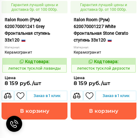
Гарантия лучшей цены и
Гарантия лучшей цены и
доставка 0р. от 100 000р.
доставка 0р. от 100 000р.
Italon Room (Рум)
Italon Room (Рум)
620070001241 Grey
620070001227 White
Фронтальная ступень
Фронтальная Stone Cerato
33x120
ступень 33x120
Материал:
Материал:
Керамогранит
Керамогранит
Код товара:
Код товара:
872666
872645
Код:
Код:
лепесток тусклой лаванды
лепесток тусклой дерзости
Цена
Цена
8 159 руб./шт
8 159 руб./шт
Заказ в 1 клик
Заказ в 1 клик
В корзину
В корзину