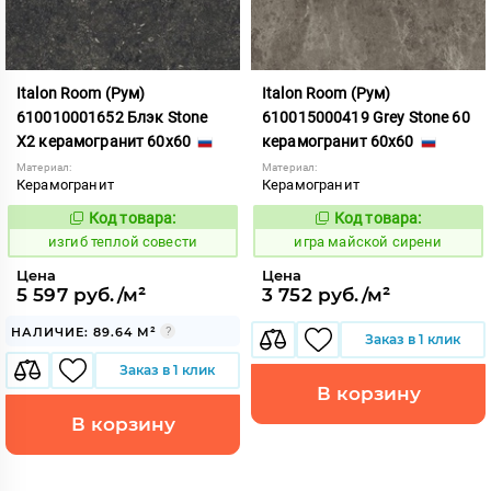
Italon Room (Рум)
Italon Room (Рум)
610010001652 Блэк Stone
610015000419 Grey Stone 60
X2 керамогранит 60x60
керамогранит 60x60
Материал:
Материал:
Керамогранит
Керамогранит
Код товара:
Код товара:
575023
553339
Код:
Код:
изгиб теплой совести
игра майской сирени
Цена
Цена
5 597 руб./м²
3 752 руб./м²
НАЛИЧИЕ: 89.64 М²
Заказ в 1 клик
Заказ в 1 клик
В корзину
В корзину