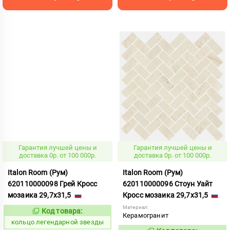
Гарантия лучшей цены и
Гарантия лучшей цены и
доставка 0р. от 100 000р.
доставка 0р. от 100 000р.
Italon Room (Рум)
Italon Room (Рум)
620110000098 Грей Кросс
620110000096 Стоун Уайт
мозаика 29,7x31,5
Кросс мозаика 29,7x31,5
Материал:
Код товара:
739779
Код:
Керамогранит
кольцо легендарной звезды