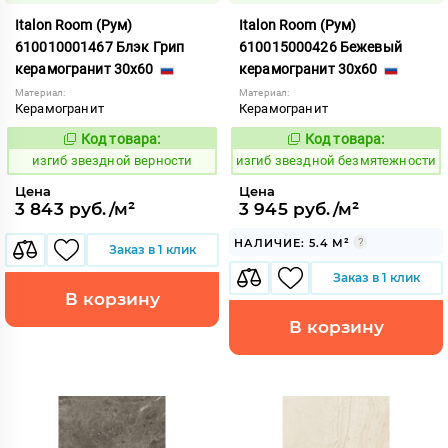
Italon Room (Рум)
Italon Room (Рум)
610010001467 Блэк Грип
610015000426 Бежевый
керамогранит 30x60
керамогранит 30x60
Материал:
Материал:
Керамогранит
Керамогранит
Код товара:
Код товара:
566131
566129
Код:
Код:
изгиб звездной верности
изгиб звездной безмятежности
Цена
Цена
3 843 руб./м²
3 945 руб./м²
НАЛИЧИЕ: 5.4 М²
Заказ в 1 клик
Заказ в 1 клик
В корзину
В корзину