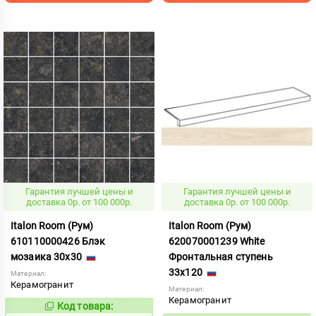
Гарантия лучшей цены и
Гарантия лучшей цены и
доставка 0р. от 100 000р.
доставка 0р. от 100 000р.
Italon Room (Рум)
Italon Room (Рум)
610110000426 Блэк
620070001239 White
мозаика 30x30
Фронтальная ступень
33x120
Материал:
Керамогранит
Материал:
Керамогранит
Код товара:
575021
Код: