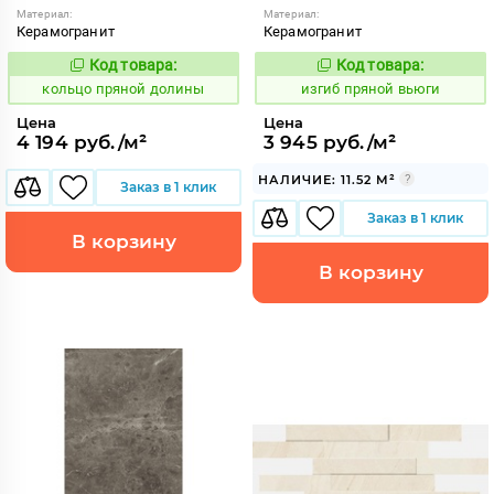
Материал:
Материал:
Керамогранит
Керамогранит
Код товара:
Код товара:
743646
571764
Код:
Код:
кольцо пряной долины
изгиб пряной вьюги
Цена
Цена
4 194 руб./м²
3 945 руб./м²
НАЛИЧИЕ: 11.52 М²
Заказ в 1 клик
Заказ в 1 клик
В корзину
В корзину