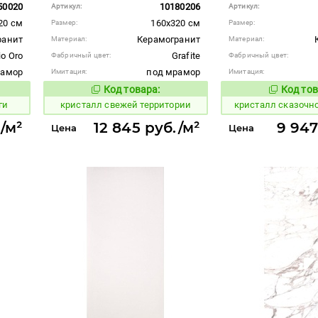
50020
10180206
Артикул:
Артикул:
20 см
160x320 см
Размер:
Размер:
ранит
Керамогранит
Материал:
Материал:
io Oro
Grafite
Фабричный цвет:
Фабричный цвет:
рамор
под мрамор
Имитация:
Имитация:
Код товара:
Код тов
822854
823558
вара:
Код товара:
ги
кристалл свежей территории
кристалл сказочн
./м²
12 845 руб./м²
9 947
Цена
Цена