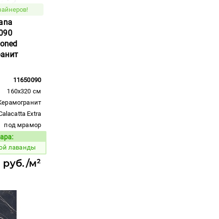
зайнеров!
ana
090
Honed
ранит
11650090
160x320 см
Керамогранит
Calacatta Extra
под мрамор
ара:
Код товара:
ной лаванды
1 руб./м²