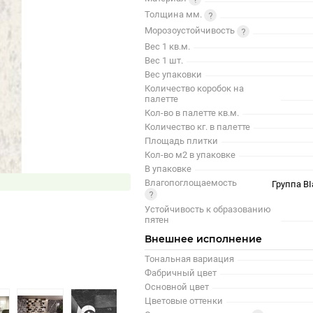
Толщина мм.
Морозоустойчивость
Вес 1 кв.м.
Вес 1 шт.
Вес упаковки
Количество коробок на
палетте
Кол-во в палетте кв.м.
Количество кг. в палетте
Площадь плитки
Кол-во м2 в упаковке
В упаковке
Влагопоглощаемость
Группа BI
Устойчивость к образованию
пятен
Внешнее исполнение
Тональная вариация
Фабричный цвет
Основной цвет
Цветовые оттенки