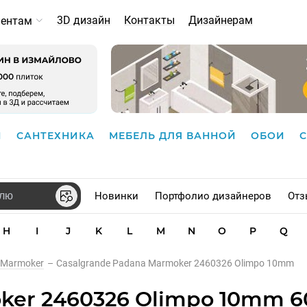
3D дизайн
Контакты
Дизайнерам
иентам
И
САНТЕХНИКА
МЕБЕЛЬ ДЛЯ ВАННОЙ
ОБОИ
Новинки
Портфолио дизайнеров
Отз
H
I
J
K
L
M
N
O
P
Q
Marmoker
–
Casalgrande Padana Marmoker 2460326 Olimpo 10mm
ker 2460326 Olimpo 10mm 60