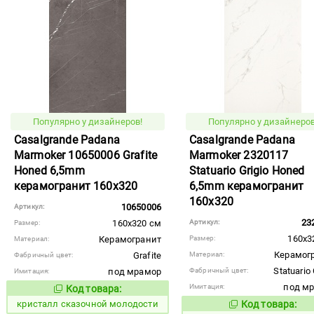
Популярно у дизайнеров!
Популярно у дизайнеров
Casalgrande Padana
Casalgrande Padana
Marmoker 10650006 Grafite
Marmoker 2320117
Honed 6,5mm
Statuario Grigio Honed
керамогранит 160x320
6,5mm керамогранит
160x320
10650006
Артикул:
23
160x320 см
Артикул:
Размер:
160x3
Керамогранит
Размер:
Материал:
Керамог
Grafite
Материал:
Фабричный цвет:
Statuario 
под мрамор
Фабричный цвет:
Имитация:
под м
Имитация:
Код товара:
823554
Код товара:
кристалл сказочной молодости
Код товара:
823626
Код то