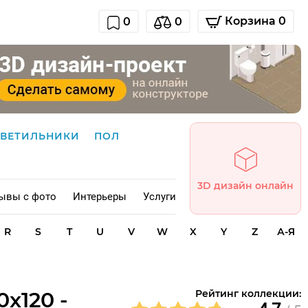
Корзина 0
0
0
СВЕТИЛЬНИКИ
ПОЛ
3D дизайн онлайн
ывы с фото
Интерьеры
Услуги
R
S
T
U
V
W
X
Y
Z
А-Я
x120 -
Рейтинг коллекции: