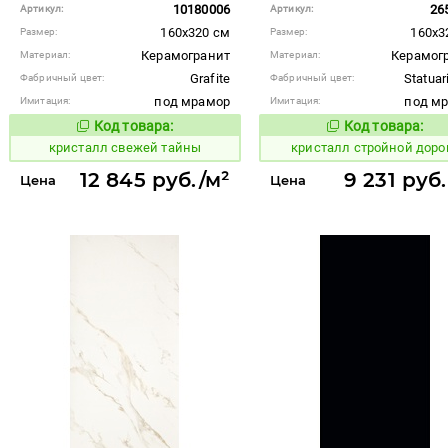
10180006
26
Артикул:
Артикул:
160x320 см
160x3
Размер:
Размер:
Керамогранит
Керамог
Материал:
Материал:
Grafite
Statuar
Фабричный цвет:
Фабричный цвет:
под мрамор
под м
Имитация:
Имитация:
Код товара:
Код товара:
822851
823647
Код товара:
Код то
кристалл свежей тайны
кристалл стройной доро
12 845 руб./м²
9 231 руб
Цена
Цена