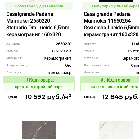
Популярно у дизайнеров!
Популярно у дизайнеров
Casalgrande Padana
Casalgrande Padana
Marmoker 2650220
Marmoker 11650254
Statuario Oro Lucido 6,5mm
Ossidiana Lucido 6,5m
керамогранит 160x320
керамогранит 160x320
2650220
116
Артикул:
Артикул:
160x320 см
160x3
Размер:
Размер:
Керамогранит
Керамог
Материал:
Материал:
Oro
Ossi
Фабричный цвет:
Фабричный цвет:
под мрамор
н
Имитация:
Имитация:
Код товара:
Код товара:
823653
823614
Код товара:
Код то
кристалл стройной зари
кристалл сказочной фиа
10 592 руб./м²
12 845 руб.
Цена
Цена