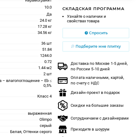
Керамогранит
10.0
СКЛАДСКАЯ ПРОГРАММА
Да
Узнайте о наличии и
24.0 кг
свойствах товара
17.28 кг
34.56 кг
Спросить
36 шт
Подберите мне плитку
51.84
1244.0
0.72
Доставка по Москве 1-5 дней,
1.44 м2
по России 5-10 дней
2 шт
Оплата наличными, картой,
a – влагопоглощение – Eb ≤
по счету с НДС
0,5%
Дизайн-проект в подарок
Класс 4
Скидки на большие заказы
выраженная
Сотрудничаем с дизайнерами
Olimpo
серый
Приходите в шоурум
Белая, Оттенки серого