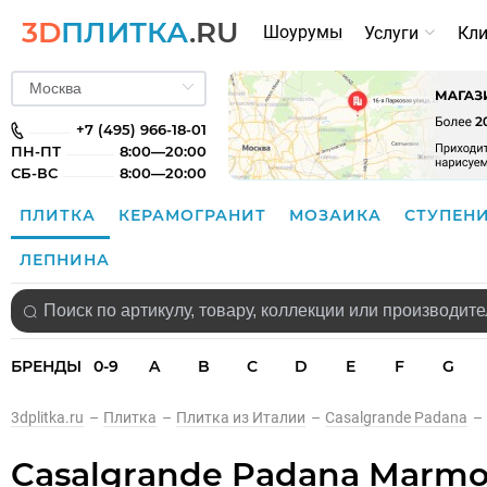
3D
ПЛИТКА
.RU
Шоурумы
Услуги
Кл
+7 (495) 966-18-01
ПН-ПТ
8:00—20:00
СБ-ВС
8:00—20:00
ПЛИТКА
КЕРАМОГРАНИТ
МОЗАИКА
СТУПЕН
ЛЕПНИНА
БРЕНДЫ
0-9
A
B
C
D
E
F
G
3dplitka.ru
–
Плитка
–
Плитка из Италии
–
Casalgrande Padana
–
Casalgrande Padana Marmo