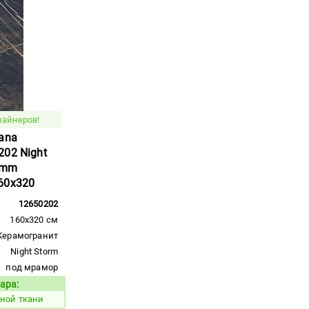
зайнеров!
ana
202 Night
5mm
60x320
12650202
160x320 см
Керамогранит
Night Storm
под мрамор
ара:
Код товара:
чной ткани