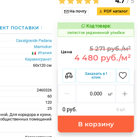
4.7
/ 5
На почту
PDF каталог
Код товара:
872986
ЕКТ ПОСТАВКИ
1
Код товара:
лепесток уединенной улыбки
Casalgrande Padana
Marmoker
5 271 руб./м²
Цена
Италия
4 480 руб./м²
Керамогранит
60x120 см
Заказать в 1
клик
2460326
м²
60
120
25
0 руб.
0 шт
ной, Для коридора и кухни,
 общественных помещений
В корзину