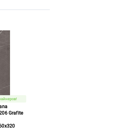
зайнеров!
ana
06 Grafite
60x320