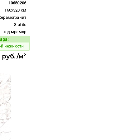
10650206
160x320 см
Керамогранит
Grafite
под мрамор
ара:
Код товара:
ой нежности
 руб./м²