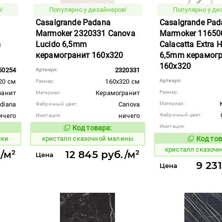
!
Популярно у дизайнеров!
Популярно у ди
Casalgrande Padana
Casalgrande Pad
Marmoker 2320331 Canova
Marmoker 11650
m
Lucido 6,5mm
Calacatta Extra 
керамогранит 160x320
6,5mm керамог
160x320
50254
2320331
Артикул:
20 см
160x320 см
Артикул:
Размер:
ранит
Керамогранит
Размер:
Материал:
diana
Canova
Материал:
Фабричный цвет:
ичего
ничего
Фабричный цвет:
Имитация:
Имитация:
Код товара:
823546
вара:
Код товара:
лки
кристалл сказочной малины
Код тов
823541
кристалл сказоч
/м²
12 845 руб./м²
Цена
9 23
Цена