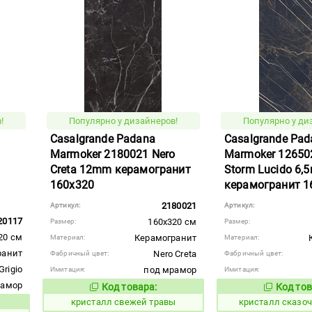
!
Популярно у дизайнеров!
Популярно у ди
Casalgrande Padana
Casalgrande Pad
Marmoker 2180021 Nero
Marmoker 12650
Creta 12mm керамогранит
Storm Lucido 6,
160x320
керамогранит 1
2180021
Артикул:
Артикул:
20117
160x320 см
Размер:
Размер:
20 см
Керамогранит
Материал:
Материал:
ранит
Nero Creta
Фабричный цвет:
Фабричный цвет:
Grigio
под мрамор
Имитация:
Имитация:
рамор
Код товара:
Код тов
822857
823605
Код товара:
кристалл свежей травы
кристалл сказо
вара: