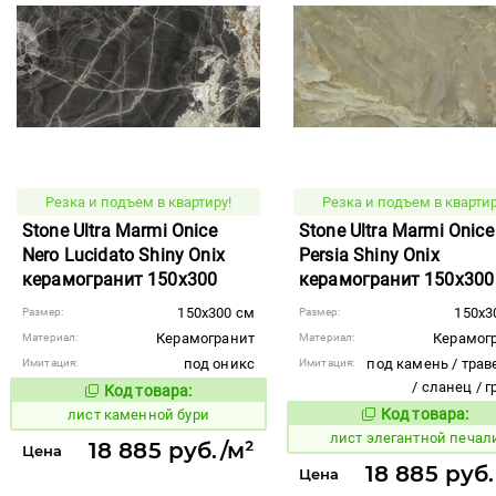
Резка и подъем в квартиру!
Резка и подъем в квартир
Stone Ultra Marmi Onice
Stone Ultra Marmi Onice
Nero Lucidato Shiny Onix
Persia Shiny Onix
керамогранит 150x300
керамогранит 150x300
150x300 см
150x3
Размер:
Размер:
Керамогранит
Керамог
Материал:
Материал:
под оникс
под камень / трав
Имитация:
Имитация:
/ сланец / 
Код товара:
879630
Код товара:
Код товара:
лист каменной бури
879445
Код то
лист элегантной печал
18 885 руб./м²
Цена
18 885 руб.
Цена