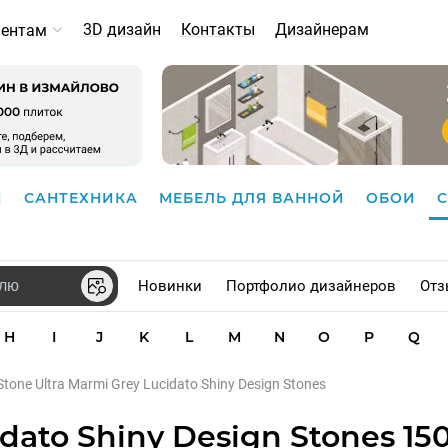
3D дизайн
Контакты
Дизайнерам
иентам
И
САНТЕХНИКА
МЕБЕЛЬ ДЛЯ ВАННОЙ
ОБОИ
Новинки
Портфолио дизайнеров
Отз
H
I
J
K
L
M
N
O
P
Q
Stone Ultra Marmi Grey Lucidato Shiny Design Stones
dato Shiny Design Stones 15