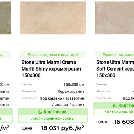
у!
Резка и подъем в квартиру!
Резка и подъем в
Stone Ultra Marmi Crema
Stone Ultra Marm
Marfil Shiny керамогранит
Soft Cement ке
150x300
150x300
00 см
150x300 см
Размер:
Размер:
ранит
Керамогранит
Материал:
Материал:
ертин
под камень / травертин
под б
Имитация:
Имитация:
гранит
/ сланец / гранит
Код тов
879643
Код товара:
лист каменной
879597
вара:
Код товара:
и
лист искренной сосны
16 608
Цена
/м²
18 031 руб./м²
Цена