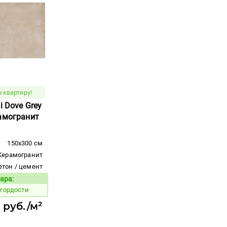
 квартиру!
i Dove Grey
рамогранит
150x300 см
Керамогранит
етон / цемент
ара:
Код товара:
 гордости
 руб./м²