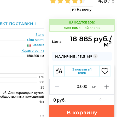
4.5
/ 5
На почту
Код товара:
879636
ЕКТ ПОСТАВКИ
1
Код товара:
лист каменной сливы
Stone
18 885 руб./
Ultra Marmi
Цена
м²
Италия
Керамогранит
150x300 см
НАЛИЧИЕ: 13.5 М²
Заказать в 1
клик
150
300
м²
25
ной, Для коридора и кухни,
 общественных помещений
0 руб.
0 шт
Нет
В корзину
4.5