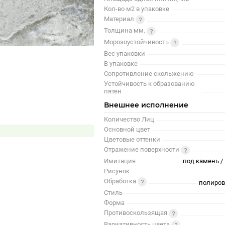
Кол-во м2 в упаковке
Материал
Толщина мм.
Морозоустойчивость
Вес упаковки
В упаковке
Сопротивление скольжению
Устойчивость к образованию
пятен
Внешнее исполнение
Количество Лиц
Основной цвет
Цветовые оттенки
Отражение поверхности
Имитация
под камень / 
Рисунок
Обработка
полиров
Стиль
Форма
Противоскользящая
Вариативность цвета