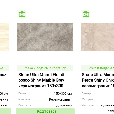
у!
Резка и подъем в квартиру!
Резка и подъем в
emoz
Stone Ultra Marmi Fior di
Stone Ultra Marm
bosco Shiny Marble Grey
Pesca Shiny Onix
керамогранит 150x300
керамогранит 1
00 см
150x300 см
Размер:
Размер:
ранит
Керамогранит
Материал:
Материал:
оникс
под мрамор
под камен
Имитация:
Имитация:
/ с
Код товара:
879429
вара:
Код товара: