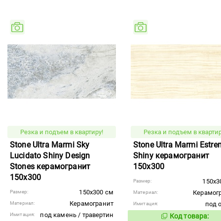
Резка и подъем в квартиру!
Резка и подъем в квартир
Stone Ultra Marmi Sky
Stone Ultra Marmi Estr
Lucidato Shiny Design
Shiny керамогранит
Stones керамогранит
150x300
150x300
150x3
Размер:
150x300 см
Размер:
Керамог
Материал:
Керамогранит
Материал:
под 
Имитация:
под камень / травертин
Имитация:
Код товара:
879443
Код то