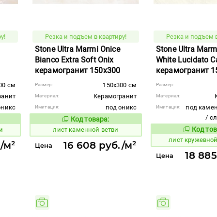
у!
Резка и подъем в квартиру!
Резка и подъем в
Stone Ultra Marmi Onice
Stone Ultra Mar
Bianco Extra Soft Onix
White Lucidato C
керамогранит 150x300
керамогранит 1
00 см
150x300 см
Размер:
Размер:
ранит
Керамогранит
Материал:
Материал:
оникс
под оникс
под камен
Имитация:
Имитация:
/ с
Код товара:
879634
вара:
Код товара:
Код тов
и
лист каменной ветви
880092
лист кружевно
/м²
16 608 руб./м²
Цена
18 885
Цена