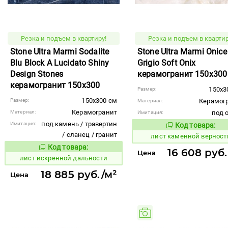
Резка и подъем в квартиру!
Резка и подъем в квартир
Stone Ultra Marmi Sodalite
Stone Ultra Marmi Onice
Blu Block A Lucidato Shiny
Grigio Soft Onix
Design Stones
керамогранит 150x300
керамогранит 150x300
150x3
Размер:
150x300 см
Размер:
Керамог
Материал:
Керамогранит
Материал:
под 
Имитация:
под камень / травертин
Имитация:
Код товара:
879631
Код то
/ сланец / гранит
лист каменной верност
Код товара:
879621
Код товара:
16 608 руб.
Цена
лист искренной дальности
18 885 руб./м²
Цена