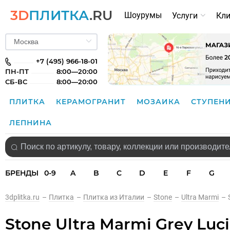
3D
ПЛИТКА
.RU
Шоурумы
Услуги
Кл
+7 (495) 966-18-01
ПН-ПТ
8:00—20:00
СБ-ВС
8:00—20:00
ПЛИТКА
КЕРАМОГРАНИТ
МОЗАИКА
СТУПЕН
ЛЕПНИНА
БРЕНДЫ
0-9
A
B
C
D
E
F
G
3dplitka.ru
–
Плитка
–
Плитка из Италии
–
Stone
–
Ultra Marmi
–
Stone Ultra Marmi Grey Luci