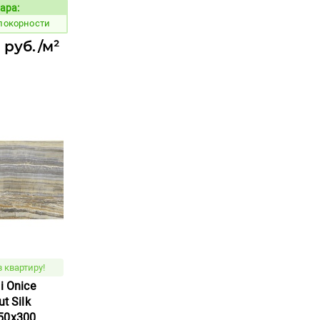
ара:
Код товара:
 покорности
 руб./м²
 квартиру!
i Onice
t Silk
50x300