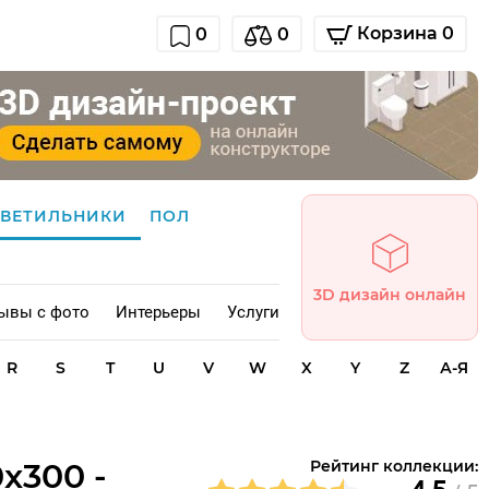
Корзина 0
0
0
СВЕТИЛЬНИКИ
ПОЛ
3D дизайн онлайн
ывы с фото
Интерьеры
Услуги
R
S
T
U
V
W
X
Y
Z
А-Я
0x300 -
Рейтинг коллекции: