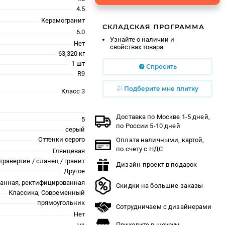
4.5
Керамогранит
СКЛАДСКАЯ ПРОГРАММА
6.0
Узнайте о наличии и
Нет
свойствах товара
63,320 кг
1 шт
Спросить
R9
Подберите мне плитку
Класс 3
Доставка по Москве 1-5 дней,
5
по России 5-10 дней
серый
Оттенки серого
Оплата наличными, картой,
по счету с НДС
Глянцевая
травертин / сланец / гранит
Дизайн-проект в подарок
Другое
анная, ректифицированная
Скидки на большие заказы
Классика, Современный
прямоугольник
Сотрудничаем с дизайнерами
Нет
Приходите в шоурум