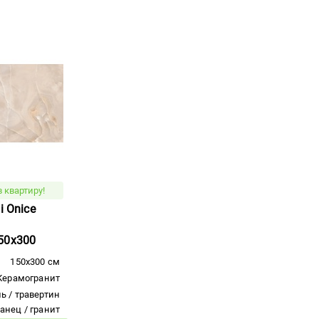
 квартиру!
i Onice
50x300
150x300 см
Керамогранит
ь / травертин
ланец / гранит