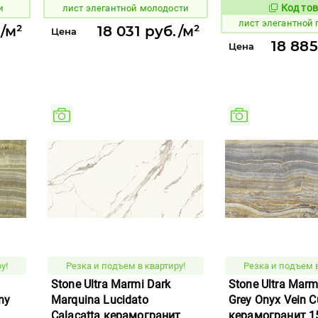
Код тов
и
лист элегантной молодости
879447
лист элегантной
/м²
18 031 руб./м²
Цена
18 885
Цена
у!
Резка и подъем в квартиру!
Резка и подъем в
Stone Ultra Marmi Dark
Stone Ultra Marm
ny
Marquina Lucidato
Grey Onyx Vein Cu
Calacatta керамогранит
керамогранит 1