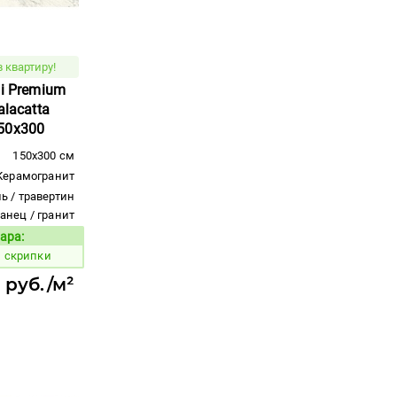
 квартиру!
mi Premium
alacatta
50x300
150x300 см
Керамогранит
ь / травертин
ланец / гранит
ара:
Код товара:
й скрипки
 руб./м²