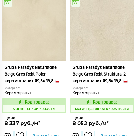
Grupa Paradyz Naturstone
Grupa Paradyz Naturstone
Beige Gres Rekt Poler
Beige Gres Rekt Struktura-2
керамогранит 59,8x59,8
керамогранит 59,8x59,8
Материал:
Материал:
Керамогранит
Керамогранит
Код товара:
Код товара:
919040
919218
Код:
Код:
магия тонкой красоты
магия травяной скромности
Цена
Цена
8 337 руб./м²
8 052 руб./м²
Заказ в 1 клик
Заказ в 1 клик