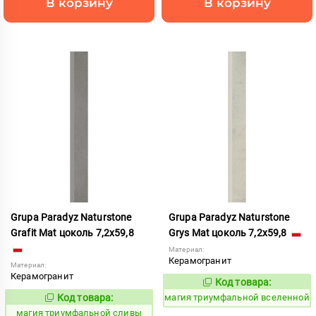
В корзину
В корзину
Grupa Paradyz Naturstone
Grupa Paradyz Naturstone
Grafit Mat цоколь 7,2x59,8
Grys Mat цоколь 7,2x59,8
Материал:
Керамогранит
Материал:
Керамогранит
Код товара:
919263
Код:
Код товара:
магия триумфальной вселенной
919261
Код:
магия триумфальной сливы