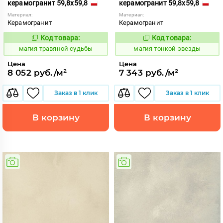
керамогранит 59,8x59,8
керамогранит 59,8x59,8
Материал:
Материал:
Керамогранит
Керамогранит
Код товара:
Код товара:
919224
919029
Код:
Код:
магия травяной судьбы
магия тонкой звезды
Цена
Цена
8 052 руб./м²
7 343 руб./м²
Заказ в 1 клик
Заказ в 1 клик
В корзину
В корзину