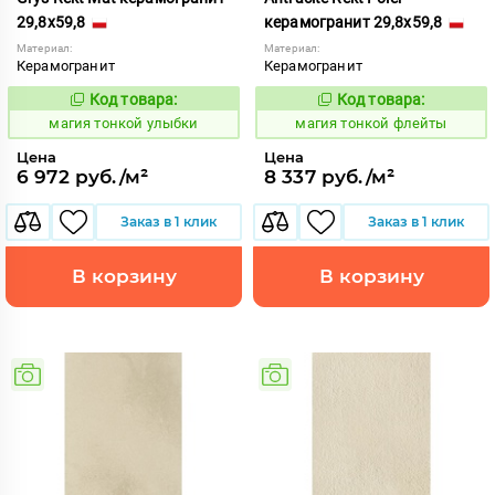
29,8x59,8
керамогранит 29,8x59,8
Материал:
Материал:
Керамогранит
Керамогранит
Код товара:
Код товара:
919111
919116
Код:
Код:
магия тонкой улыбки
магия тонкой флейты
Цена
Цена
6 972 руб./м²
8 337 руб./м²
Заказ в 1 клик
Заказ в 1 клик
В корзину
В корзину