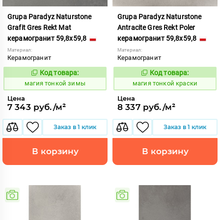
Grupa Paradyz Naturstone
Grupa Paradyz Naturstone
Grafit Gres Rekt Mat
Antracite Gres Rekt Poler
керамогранит 59,8x59,8
керамогранит 59,8x59,8
Материал:
Материал:
Керамогранит
Керамогранит
Код товара:
Код товара:
919032
919039
Код:
Код:
магия тонкой зимы
магия тонкой краски
Цена
Цена
7 343 руб./м²
8 337 руб./м²
Заказ в 1 клик
Заказ в 1 клик
В корзину
В корзину