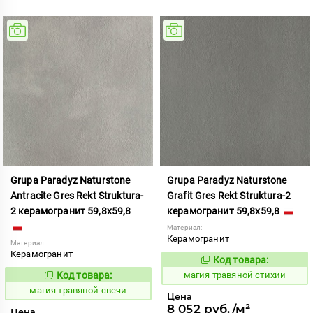
Grupa Paradyz Naturstone
Grupa Paradyz Naturstone
Antracite Gres Rekt Struktura-
Grafit Gres Rekt Struktura-2
2 керамогранит 59,8x59,8
керамогранит 59,8x59,8
Материал:
Керамогранит
Материал:
Керамогранит
Код товара:
919223
Код:
Код товара:
магия травяной стихии
919209
Код:
магия травяной свечи
Цена
8 052 руб./м²
Цена