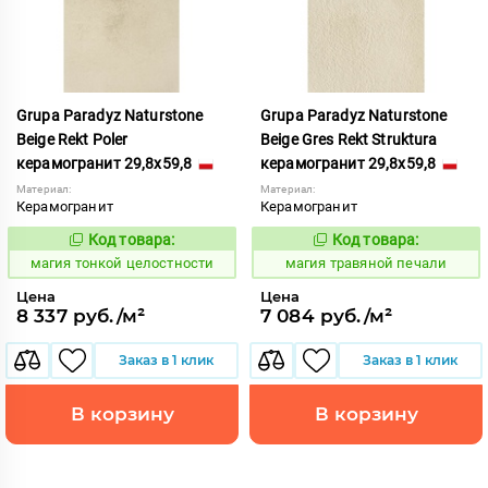
Grupa Paradyz Naturstone
Grupa Paradyz Naturstone
Beige Rekt Poler
Beige Gres Rekt Struktura
керамогранит 29,8x59,8
керамогранит 29,8x59,8
Материал:
Материал:
Керамогранит
Керамогранит
Код товара:
Код товара:
919118
919195
Код:
Код:
магия тонкой целостности
магия травяной печали
Цена
Цена
8 337 руб./м²
7 084 руб./м²
Заказ в 1 клик
Заказ в 1 клик
В корзину
В корзину