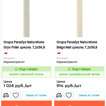
Grupa Paradyz Naturstone
Grupa Paradyz Naturstone
Grys Poler цоколь 7,2x59,8
Beige Mat цоколь 7,2x59,8
Материал:
Материал:
Керамогранит
Керамогранит
Код товара:
Код товара:
919440
919259
Код:
Код:
магия туманной осени
магия триумфальной ветви
Цена
Цена
1 026 руб./шт
914 руб./шт
Заказ в 1 клик
Заказ в 1 клик