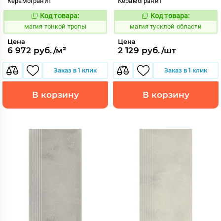
Керамогранит
Керамогранит
Код товара:
Код товара:
919108
919563
Код:
Код:
магия тонкой тропы
магия тусклой области
Цена
Цена
6 972 руб./м²
2 129 руб./шт
Заказ в 1 клик
Заказ в 1 клик
В корзину
В корзину