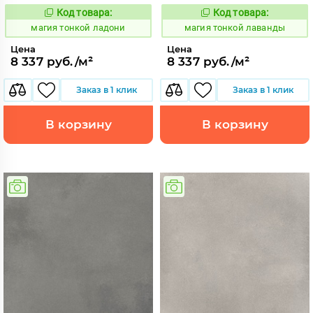
Код товара:
Код товара:
919042
919041
Код:
Код:
магия тонкой ладони
магия тонкой лаванды
Цена
Цена
8 337 руб./м²
8 337 руб./м²
Заказ в 1 клик
Заказ в 1 клик
В корзину
В корзину