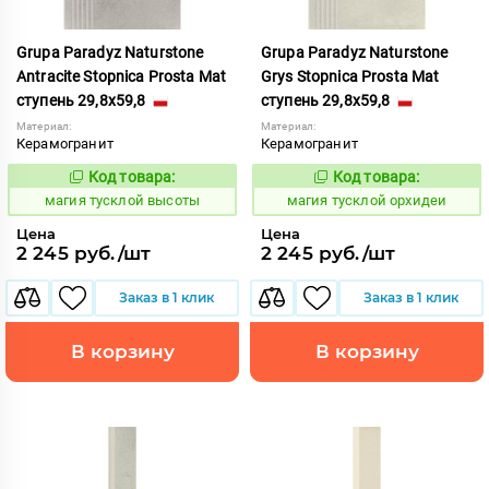
Grupa Paradyz Naturstone
Grupa Paradyz Naturstone
Antracite Stopnica Prosta Mat
Grys Stopnica Prosta Mat
ступень 29,8x59,8
ступень 29,8x59,8
Материал:
Материал:
Керамогранит
Керамогранит
Код товара:
Код товара:
919507
919564
Код:
Код:
магия тусклой высоты
магия тусклой орхидеи
Цена
Цена
2 245 руб./шт
2 245 руб./шт
Заказ в 1 клик
Заказ в 1 клик
В корзину
В корзину