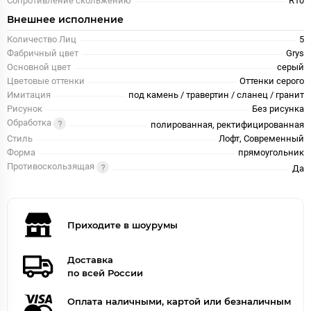
Сопротивление скольжению
R10
Внешнее исполнение
Количество Лиц
5
Фабричный цвет
Grys
Основной цвет
серый
Цветовые оттенки
Оттенки серого
Имитация
под камень / травертин / сланец / гранит
Рисунок
Без рисунка
Обработка
полированная, ректифицированная
Стиль
Лофт, Современный
Форма
прямоугольник
Противоскользящая
Да
Приходите в шоурумы
Доставка
по всей России
Оплата наличными, картой или безналичным