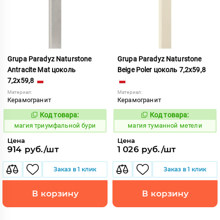
Grupa Paradyz Naturstone
Grupa Paradyz Naturstone
Antracite Mat цоколь
Beige Poler цоколь 7,2x59,8
7,2x59,8
Материал:
Материал:
Керамогранит
Керамогранит
Код товара:
Код товара:
919255
919425
Код:
Код:
магия триумфальной бури
магия туманной метели
Цена
Цена
914 руб./шт
1 026 руб./шт
Заказ в 1 клик
Заказ в 1 клик
В корзину
В корзину