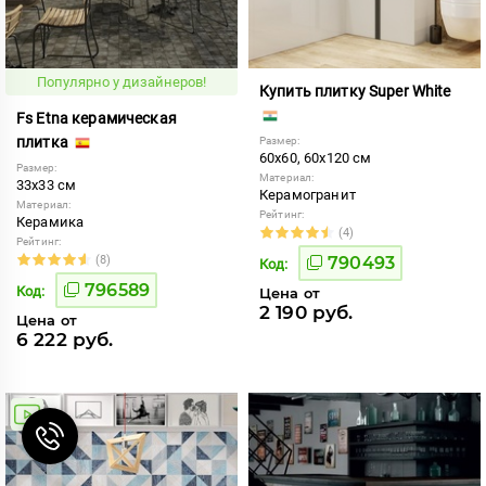
Популярно у дизайнеров!
Купить плитку Super White
Fs Etna керамическая
плитка
Размер:
60x60, 60x120 см
Размер:
Материал:
33x33 см
Керамогранит
Материал:
Рейтинг:
Керамика
(4)
Рейтинг:
(8)
790493
Код:
796589
Код:
Цена от
2 190 руб.
Цена от
6 222 руб.