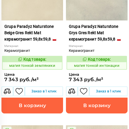
Grupa Paradyz Naturstone
Grupa Paradyz Naturstone
Beige Gres Rekt Mat
Grys Gres Rekt Mat
керамогранит 59,8x59,8
керамогранит 59,8x59,8
Материал:
Материал:
Керамогранит
Керамогранит
Код товара:
Код товара:
919031
919033
Код:
Код:
магия тонкой земляники
магия тонкой интонации
Цена
Цена
7 343 руб./м²
7 343 руб./м²
Заказ в 1 клик
Заказ в 1 клик
В корзину
В корзину