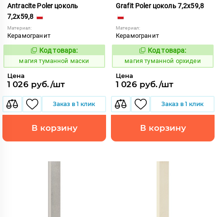
Antracite Poler цоколь
Grafit Poler цоколь 7,2x59,8
7,2x59,8
Материал:
Материал:
Керамогранит
Керамогранит
Код товара:
Код товара:
919422
919439
Код:
Код:
магия туманной маски
магия туманной орхидеи
Цена
Цена
1 026 руб./шт
1 026 руб./шт
Заказ в 1 клик
Заказ в 1 клик
В корзину
В корзину