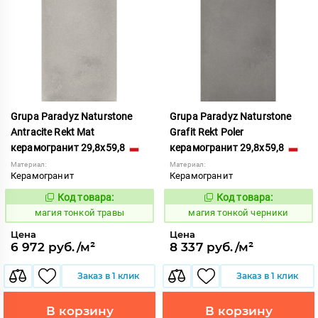
Grupa Paradyz Naturstone
Grupa Paradyz Naturstone
Antracite Rekt Mat
Grafit Rekt Poler
керамогранит 29,8x59,8
керамогранит 29,8x59,8
Материал:
Материал:
Керамогранит
Керамогранит
Код товара:
Код товара:
919107
919119
Код:
Код:
магия тонкой травы
магия тонкой черники
Цена
Цена
6 972 руб./м²
8 337 руб./м²
Заказ в 1 клик
Заказ в 1 клик
В корзину
В корзину