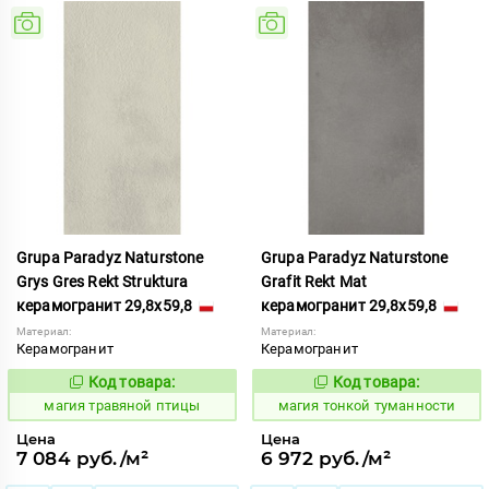
Grupa Paradyz Naturstone
Grupa Paradyz Naturstone
Grys Gres Rekt Struktura
Grafit Rekt Mat
керамогранит 29,8x59,8
керамогранит 29,8x59,8
Материал:
Материал:
Керамогранит
Керамогранит
Код товара:
Код товара:
919198
919109
Код:
Код:
магия травяной птицы
магия тонкой туманности
Цена
Цена
7 084 руб./м²
6 972 руб./м²