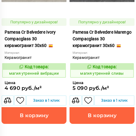
Популярно у дизайнеров!
Популярно у дизайнеров!
Pamesa Cr Belvedere Ivory
Pamesa Cr Belvedere Marengo
Compacglass 30
Compacglass 30
керамогранит 30x60
керамогранит 30x60
Материал:
Материал:
Керамогранит
Керамогранит
Код товара:
Код товара:
919885
919886
Код:
Код:
магия утренней вибрации
магия утренней сливы
Цена
Цена
4 690 руб./м²
5 090 руб./м²
Заказ в 1 клик
Заказ в 1 клик
В корзину
В корзину