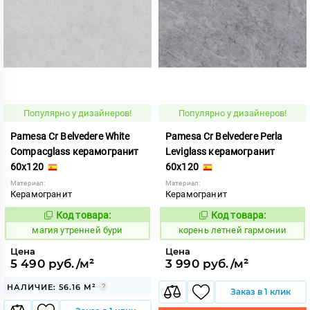
Популярно у дизайнеров!
Популярно у дизайнеров!
Pamesa Cr Belvedere White
Pamesa Cr Belvedere Perla
Compacglass керамогранит
Leviglass керамогранит
60x120
60x120
Материал:
Материал:
Керамогранит
Керамогранит
Код товара:
Код товара:
919880
787141
Код:
Код:
магия утренней бури
корень летней гармонии
Цена
Цена
5 490 руб./м²
3 990 руб./м²
НАЛИЧИЕ: 56.16 М²
Заказ в 1 клик