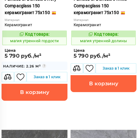
Compacglass 150
Compacglass 150
керамогранит 75x150
керамогранит 75x150
Материал:
Материал:
Керамогранит
Керамогранит
Код товара:
Код товара:
919893
919896
Код:
Код:
магия утренней гордости
магия утренней долины
Цена
Цена
5 790 руб./м²
5 790 руб./м²
НАЛИЧИЕ: 2.26 М²
Заказ в 1 клик
Заказ в 1 клик
В корзину
В корзину