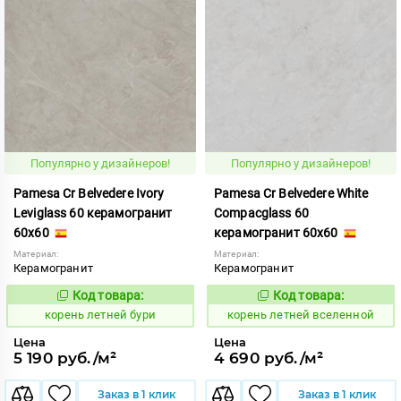
Популярно у дизайнеров!
Популярно у дизайнеров!
Pamesa Cr Belvedere Ivory
Pamesa Cr Belvedere White
Leviglass 60 керамогранит
Compacglass 60
60x60
керамогранит 60x60
Материал:
Материал:
Керамогранит
Керамогранит
Код товара:
Код товара:
787130
787138
Код:
Код:
корень летней бури
корень летней вселенной
Цена
Цена
5 190 руб./м²
4 690 руб./м²
Заказ в 1 клик
Заказ в 1 клик