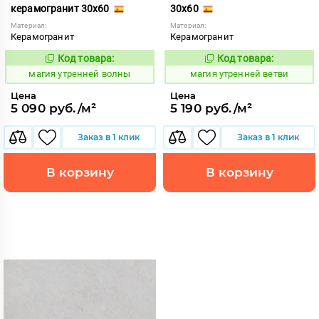
керамогранит 30x60
30x60
Материал:
Материал:
Керамогранит
Керамогранит
Код товара:
Код товара:
919887
919884
Код:
Код:
магия утренней волны
магия утренней ветви
Цена
Цена
5 090 руб./м²
5 190 руб./м²
Заказ в 1 клик
Заказ в 1 клик
В корзину
В корзину