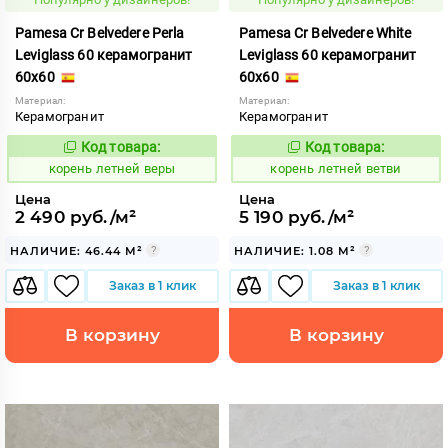
Pamesa Cr Belvedere Perla
Pamesa Cr Belvedere White
Leviglass 60 керамогранит
Leviglass 60 керамогранит
60x60
60x60
Материал:
Материал:
Керамогранит
Керамогранит
Код товара:
Код товара:
787133
787134
Код:
Код:
корень летней веры
корень летней ветви
Цена
Цена
2 490 руб./м²
5 190 руб./м²
НАЛИЧИЕ: 46.44 М²
НАЛИЧИЕ: 1.08 М²
Заказ в 1 клик
Заказ в 1 клик
В корзину
В корзину