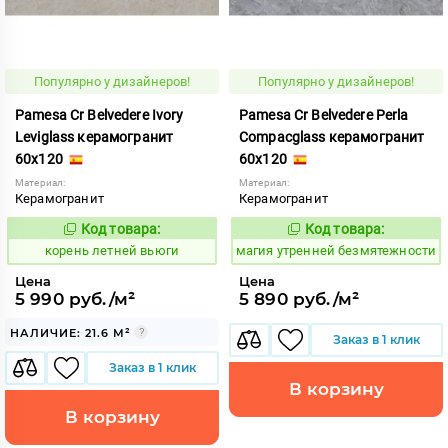
Популярно у дизайнеров!
Популярно у дизайнеров!
Pamesa Cr Belvedere Ivory
Pamesa Cr Belvedere Perla
Leviglass керамогранит
Compacglass керамогранит
60x120
60x120
Материал:
Материал:
Керамогранит
Керамогранит
Код товара:
Код товара:
787139
919879
Код:
Код:
корень летней вьюги
магия утренней безмятежности
Цена
Цена
5 990 руб./м²
5 890 руб./м²
НАЛИЧИЕ: 21.6 М²
Заказ в 1 клик
Заказ в 1 клик
В корзину
В корзину