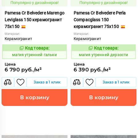
Популярно у дизайнеров!
Популярно у дизайнеров!
Pamesa Cr Belvedere Marengo
Pamesa Cr Belvedere Perla
Leviglass 150 керамогранит
Compacglass 150
75x150
керамогранит 75x150
Материал:
Материал:
Керамогранит
Керамогранит
Код товара:
Код товара:
919890
919895
Код:
Код:
магия утренней гальки
магия утренней дерзости
Цена
Цена
6 790 руб./м²
6 390 руб./м²
Заказ в 1 клик
Заказ в 1 клик
В корзину
В корзину