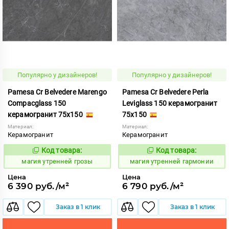
Популярно у дизайнеров!
Популярно у дизайнеров!
Pamesa Cr Belvedere Marengo
Pamesa Cr Belvedere Perla
Compacglass 150
Leviglass 150 керамогранит
керамогранит 75x150
75x150
Материал:
Материал:
Керамогранит
Керамогранит
Код товара:
Код товара:
919894
919891
Код:
Код:
магия утренней грозы
магия утренней гармонии
Цена
Цена
6 390 руб./м²
6 790 руб./м²
Заказ в 1 клик
Заказ в 1 клик