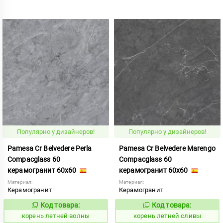
Популярно у дизайнеров!
Популярно у дизайнеров!
Pamesa Cr Belvedere Perla
Pamesa Cr Belvedere Marengo
Compacglass 60
Compacglass 60
керамогранит 60x60
керамогранит 60x60
Материал:
Материал:
Керамогранит
Керамогранит
Код товара:
Код товара:
787137
787136
Код:
Код:
корень летней волны
корень летней сливы