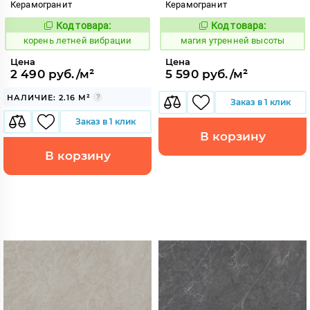
Керамогранит
Керамогранит
Код товара:
Код товара:
787135
919882
Код:
Код:
корень летней вибрации
магия утренней высоты
Цена
Цена
2 490 руб./м²
5 590 руб./м²
НАЛИЧИЕ: 2.16 М²
Заказ в 1 клик
Заказ в 1 клик
В корзину
В корзину