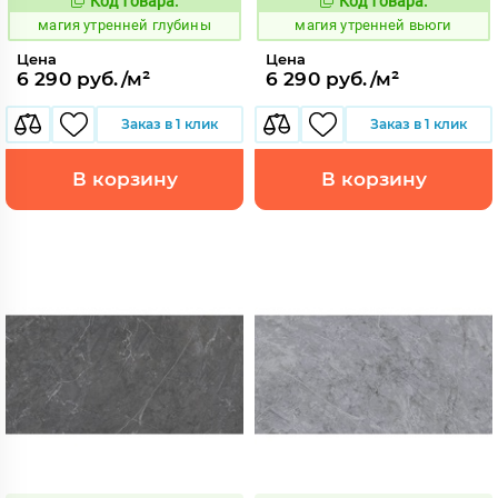
Код товара:
Код товара:
919892
919889
Код:
Код:
магия утренней глубины
магия утренней вьюги
Цена
Цена
6 290 руб./м²
6 290 руб./м²
Заказ в 1 клик
Заказ в 1 клик
В корзину
В корзину