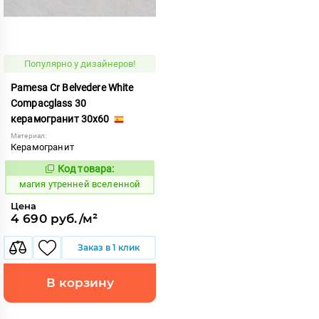
Популярно у дизайнеров!
Pamesa Cr Belvedere White
Compacglass 30
керамогранит 30x60
Материал:
Керамогранит
Код товара:
919888
Код:
магия утренней вселенной
Цена
4 690 руб./м²
Заказ в 1 клик
В корзину