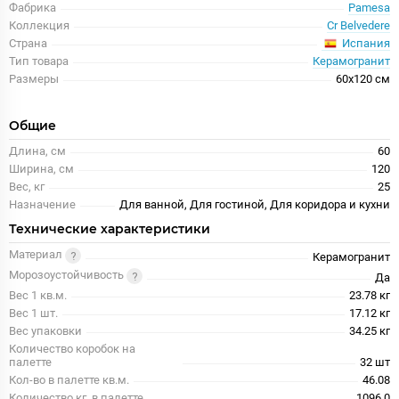
Фабрика
Pamesa
Коллекция
Cr Belvedere
Испания
Страна
Тип товара
Керамогранит
Размеры
60x120 см
Общие
Длина, см
60
Ширина, см
120
Вес, кг
25
Назначение
Для ванной, Для гостиной, Для коридора и кухни
Технические характеристики
Материал
Керамогранит
Морозоустойчивость
Да
Вес 1 кв.м.
23.78 кг
Вес 1 шт.
17.12 кг
Вес упаковки
34.25 кг
Количество коробок на
палетте
32 шт
Кол-во в палетте кв.м.
46.08
Количество кг. в палетте
1096.0