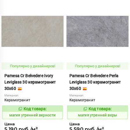
Популярно у дизайнеров!
Популярно у дизайнеров!
Pamesa Cr Belvedere Ivory
Pamesa Cr Belvedere Perla
Leviglass 30 керамогранит
Leviglass 30 керамогранит
30x60
30x60
Материал:
Материал:
Керамогранит
Керамогранит
Код товара:
Код товара:
919881
919883
Код:
Код:
магия утренней верности
магия утренней веры
Цена
Цена
5 190 руб./м²
5 590 руб./м²