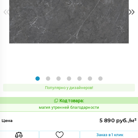
«
»
Популярно у дизайнеров!
Код товара:
919878
Код:
магия утренней благодарности
5 890 руб./м²
Цена
Заказ в 1 клик