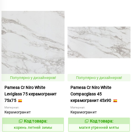
Популярно у дизайнеров!
Популярно у дизайнеров!
Pamesa Cr Niro White
Pamesa Cr Niro White
Leviglass 75 керамогранит
Compacglass 45
75x75
керамогранит 45x90
Материал:
Материал:
Керамогранит
Керамогранит
Код товара:
Код товара:
787157
919931
Код:
Код:
корень летней зимы
магия утренней мяты