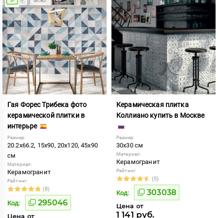
Гая Форес Трибека фото
Керамическая плитка
керамической плитки в
Коллиано купить в Москве
интерьре
Размер:
Размер:
20.2x66.2, 15x90, 20x120, 45x90
30x30 см
Материал:
см
Керамогранит
Материал:
Рейтинг:
Керамогранит
(5)
Рейтинг:
(8)
303038
Код:
295046
Код:
Цена от
1 141 руб.
Цена от