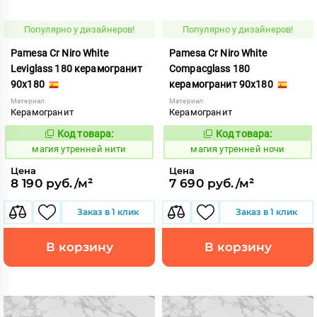
Популярно у дизайнеров!
Популярно у дизайнеров!
Pamesa Cr Niro White
Pamesa Cr Niro White
Leviglass 180 керамогранит
Compacglass 180
90x180
керамогранит 90x180
Материал:
Материал:
Керамогранит
Керамогранит
Код товара:
Код товара:
919935
919936
Код:
Код:
магия утренней нити
магия утренней ночи
Цена
Цена
8 190 руб./м²
7 690 руб./м²
Заказ в 1 клик
Заказ в 1 клик
В корзину
В корзину