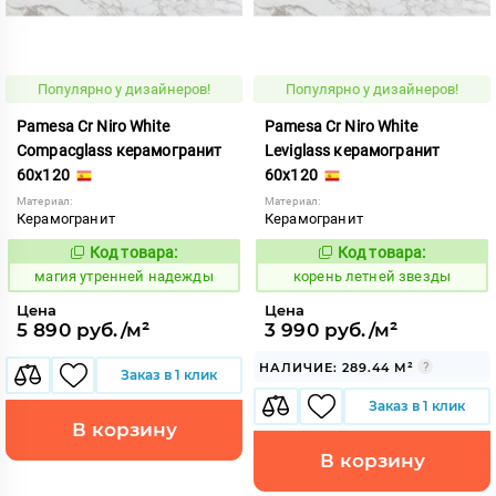
Популярно у дизайнеров!
Популярно у дизайнеров!
Pamesa Cr Niro White
Pamesa Cr Niro White
Compacglass керамогранит
Leviglass керамогранит
60x120
60x120
Материал:
Материал:
Керамогранит
Керамогранит
Код товара:
Код товара:
919932
787154
Код:
Код:
магия утренней надежды
корень летней звезды
Цена
Цена
5 890 руб./м²
3 990 руб./м²
НАЛИЧИЕ: 289.44 М²
Заказ в 1 клик
Заказ в 1 клик
В корзину
В корзину