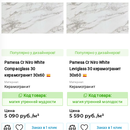
Популярно у дизайнеров!
Популярно у дизайнеров!
Pamesa Cr Niro White
Pamesa Cr Niro White
Compacglass 30
Leviglass 30 керамогранит
керамогранит 30x60
30x60
Материал:
Материал:
Керамогранит
Керамогранит
Код товара:
Код товара:
919930
919929
Код:
Код:
магия утренней мудрости
магия утренней молодости
Цена
Цена
5 090 руб./м²
5 590 руб./м²
Заказ в 1 клик
Заказ в 1 клик