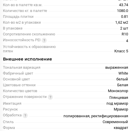
Кол-во в палетте кв.м.
43.74
Количество кг. в палетте
1080.0
Площадь плитки
0.81
Кол-во м2 в упаковке
1,62 м2
В упаковке
2 шт
Сопротивление скольжению
R10
Износостойкость PEI
4
Устойчивость к образованию
пятен
Класс 5
Внешнее исполнение
Тональная вариация
выраженная
Фабричный цвет
White
Основной цвет
белый
Цветовые оттенки
Белая
Количество цветов
Моноколор
Отражение поверхности
Глянцевая
Имитация
под мрамор
Рисунок
Мрамор
Обработка
полированная, ректифицированная
Стиль
Современный
Форма
квадрат