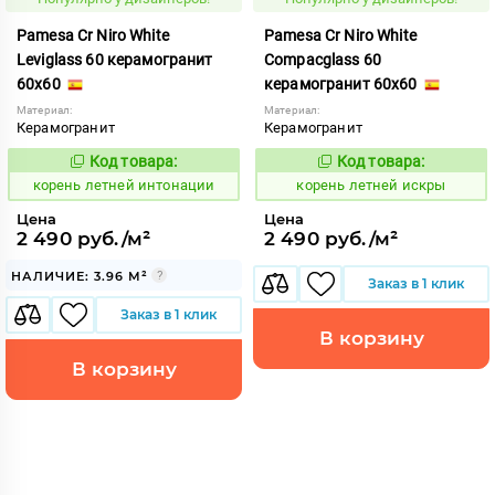
Pamesa Cr Niro White
Pamesa Cr Niro White
Leviglass 60 керамогранит
Compacglass 60
60x60
керамогранит 60x60
Материал:
Материал:
Керамогранит
Керамогранит
Код товара:
Код товара:
787158
787159
Код:
Код:
корень летней интонации
корень летней искры
Цена
Цена
2 490 руб./м²
2 490 руб./м²
НАЛИЧИЕ: 3.96 М²
Заказ в 1 клик
Заказ в 1 клик
В корзину
В корзину