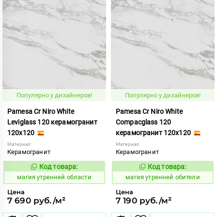
Популярно у дизайнеров!
Популярно у дизайнеров!
Pamesa Cr Niro White
Pamesa Cr Niro White
Leviglass 120 керамогранит
Compacglass 120
120x120
керамогранит 120x120
Материал:
Материал:
Керамогранит
Керамогранит
Код товара:
Код товара:
919938
919937
Код:
Код:
магия утренней области
магия утренней обители
Цена
Цена
7 690 руб./м²
7 190 руб./м²