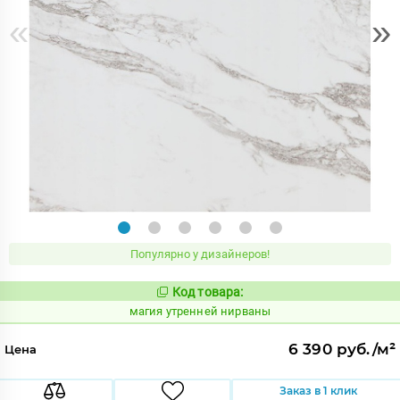
«
»
Популярно у дизайнеров!
Код товара:
919934
Код:
магия утренней нирваны
6 390 руб./м²
Цена
Заказ в 1 клик