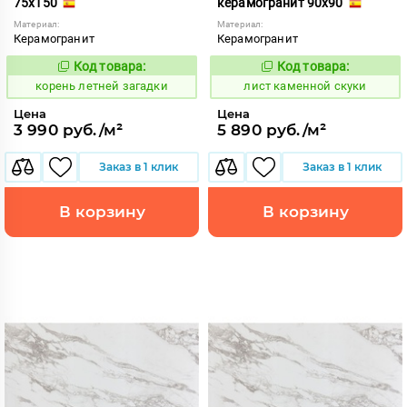
75x150
керамогранит 90x90
Материал:
Материал:
Керамогранит
Керамогранит
Код товара:
Код товара:
787152
879719
Код:
Код:
корень летней загадки
лист каменной скуки
Цена
Цена
3 990 руб./м²
5 890 руб./м²
Заказ в 1 клик
Заказ в 1 клик
В корзину
В корзину