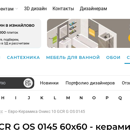
3D дизайн
Контакты
Дизайнерам
иентам
И
САНТЕХНИКА
МЕБЕЛЬ ДЛЯ ВАННОЙ
ОБОИ
Новинки
Портфолио дизайнеров
Отз
H
I
J
K
L
M
N
O
P
Q
кс
–
Евро-Керамика Оникс 10 GCR G OS 0145
CR G OS 0145 60x60 - керам