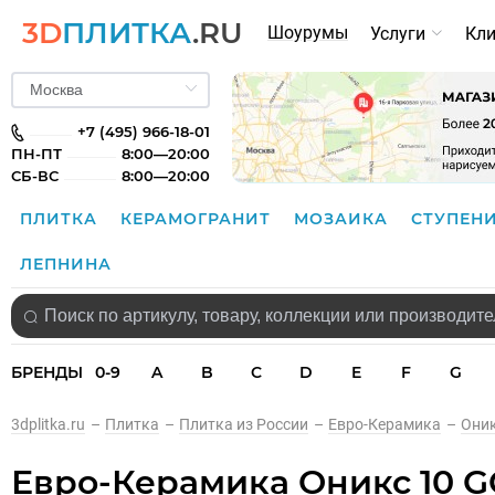
3D
ПЛИТКА
.RU
Шоурумы
Услуги
Кл
+7 (495) 966-18-01
ПН-ПТ
8:00—20:00
СБ-ВС
8:00—20:00
ПЛИТКА
КЕРАМОГРАНИТ
МОЗАИКА
СТУПЕН
ЛЕПНИНА
БРЕНДЫ
0-9
A
B
C
D
E
F
G
3dplitka.ru
–
Плитка
–
Плитка из России
–
Евро-Керамика
–
Они
Евро-Керамика Оникс 10 G