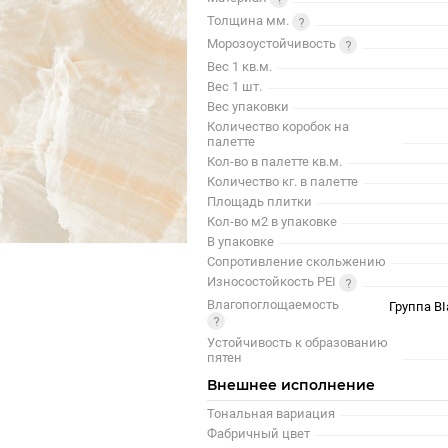
Толщина мм.
Морозоустойчивость
Вес 1 кв.м.
Вес 1 шт.
Вес упаковки
Количество коробок на
палетте
Кол-во в палетте кв.м.
Количество кг. в палетте
Площадь плитки
Кол-во м2 в упаковке
В упаковке
Сопротивление скольжению
Износостойкость PEI
Влагопоглощаемость
Группа BI
Устойчивость к образованию
пятен
Внешнее исполнение
Тональная вариация
Фабричный цвет