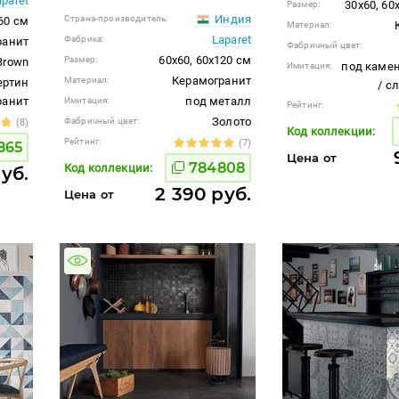
aparet
30x60, 60
Размер:
Индия
Страна-производитель:
60 см
Материал:
Laparet
Фабрика:
ранит
Фабричный цвет:
60x60, 60x120 см
Размер:
Brown
под камен
Имитация:
Керамогранит
Материал:
ертин
/ с
гранит
под металл
Имитация:
Рейтинг:
Золото
Фабричный цвет:
(8)
Код коллекции:
Рейтинг:
(7)
865
Цена от
784808
Код коллекции:
руб.
2 390 руб.
Цена от