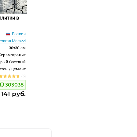
плитки в
Россия
erama Marazzi
30x30 см
Керамогранит
ерый Светлый
етон / цемент
(5)
303038
 141 руб.