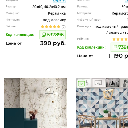
Laparet
L
20x60, 40.2x40.2 см
60x
Размер:
Размер:
Керамика
Керамог
Материал:
Материал:
под мозаику
Имитация:
Фабричный цвет:
под камень / трав
Рейтинг:
Имитация:
(7)
/ сланец / 
532896
Код коллекции:
Рейтинг:
390 руб.
Цена от
739
Код коллекции:
1 190 
Цена от