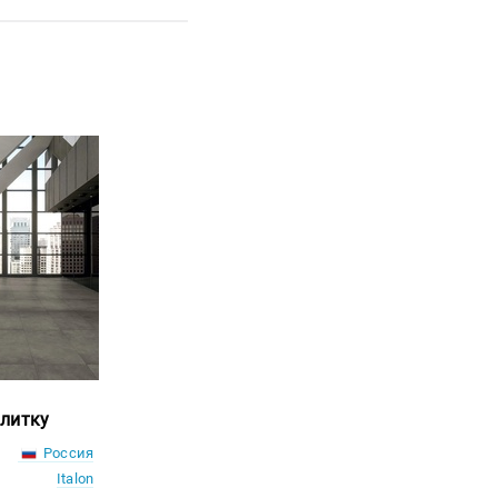
литку
Россия
Italon