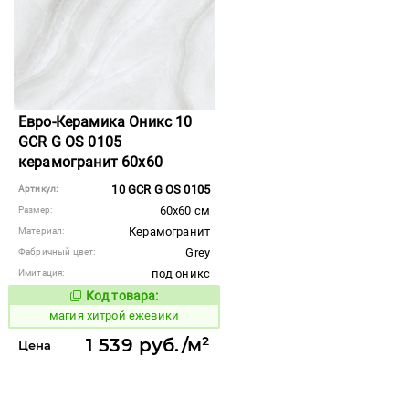
Евро-Керамика Оникс 10
GCR G OS 0105
керамогранит 60x60
10 GCR G OS 0105
Артикул:
60x60 см
Размер:
Керамогранит
Материал:
Grey
Фабричный цвет:
под оникс
Имитация:
Код товара:
920274
Код товара:
магия хитрой ежевики
1 539 руб./м²
Цена