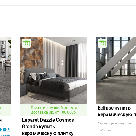
Eclipse купить
и
Гарантия лучшей цены и
.
доставка 0р. от 100 000р.
керамическую п
я
Laparet Dazzle Cosmos
Страна-производитель:
Grande купить
ндия
Фабрика:
керамическую плитку