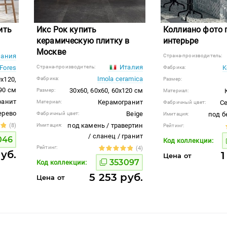
ить
Икс Рок купить
Коллиано фото 
керамическую плитку в
интерьре
Москве
ания
Страна-производитель:
Италия
Fores
Страна-производитель:
K
Фабрика:
Imola ceramica
0x120,
Фабрика:
Размер:
90 см
30x60, 60x60, 60x120 см
Размер:
Материал:
ранит
Керамогранит
Материал:
С
Фабричный цвет:
ерево
Beige
Фабричный цвет:
под б
Имитация:
под камень / травертин
(8)
Имитация:
Рейтинг:
/ сланец / гранит
046
Код коллекции:
Рейтинг:
(4)
уб.
1
Цена от
353097
Код коллекции:
5 253 руб.
Цена от