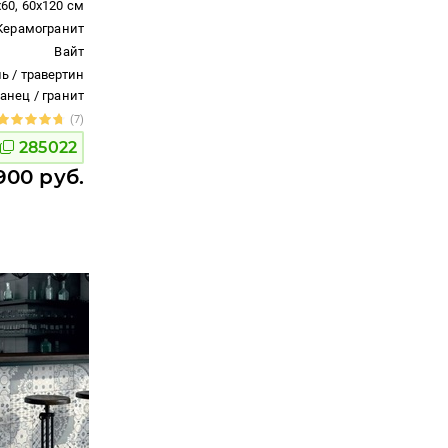
x60, 60x120 см
Керамогранит
Вайт
ь / травертин
ланец / гранит
(7)
285022
900 руб.