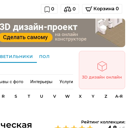
Корзина 0
0
0
СВЕТИЛЬНИКИ
ПОЛ
3D дизайн онлайн
ывы с фото
Интерьеры
Услуги
R
S
T
U
V
W
X
Y
Z
А-Я
ическая
Рейтинг коллекции: