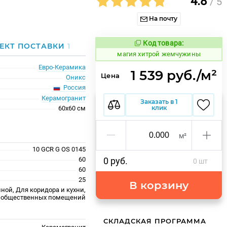
4.8
/ 5
На почту
Код товара:
920276
ЕКТ ПОСТАВКИ
1
Код товара:
магия хитрой жемчужины
Евро-Керамика
1 539 руб./м²
Цена
Оникс
Россия
Керамогранит
Заказать в 1
клик
60x60 см
м²
10 GCR G OS 0145
60
0 руб.
0 шт
60
25
В корзину
ной, Для коридора и кухни,
 общественных помещений
СКЛАДСКАЯ ПРОГРАММА