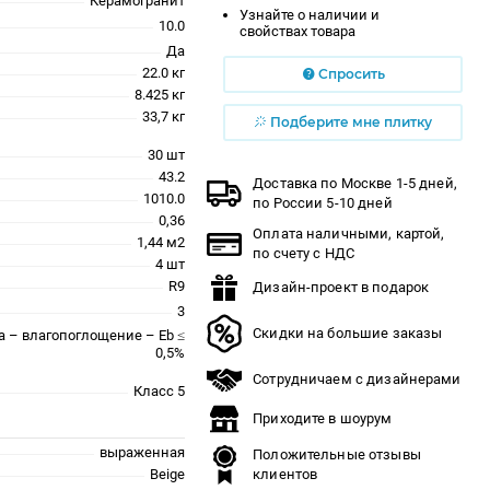
Керамогранит
Узнайте о наличии и
10.0
свойствах товара
Да
22.0 кг
Спросить
8.425 кг
33,7 кг
Подберите мне плитку
30 шт
43.2
Доставка по Москве 1-5 дней,
1010.0
по России 5-10 дней
0,36
Оплата наличными, картой,
1,44 м2
по счету с НДС
4 шт
R9
Дизайн-проект в подарок
3
Скидки на большие заказы
a – влагопоглощение – Eb ≤
0,5%
Сотрудничаем с дизайнерами
Класс 5
Приходите в шоурум
выраженная
Положительные отзывы
Beige
клиентов