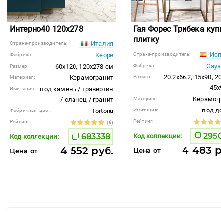
Интерно40 120x278
Гая Форес Трибека куп
плитку
Италия
Страна-производитель:
Исп
Keope
Страна-производитель:
Фабрика:
Gaya
60x120, 120x278 см
Фабрика:
Размер:
20.2x66.2, 15x90, 2
Керамогранит
Размер:
Материал:
45x
под камень / травертин
Имитация:
Керамог
/ сланец / гранит
Материал:
под д
Tortona
Имитация:
Фабричный цвет:
Рейтинг:
Рейтинг:
(6)
295
683338
Код коллекции:
Код коллекции:
4 483 р
4 552 руб.
Цена от
Цена от