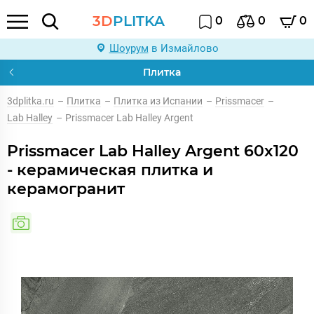
3D
PLITKA
0
0
0
Шоурум
в Измайлово
Плитка
3dplitka.ru
–
Плитка
–
Плитка из Испании
–
Prissmacer
–
Lab Halley
–
Prissmacer Lab Halley Argent
Prissmacer Lab Halley Argent 60x120
- керамическая плитка и
керамогранит