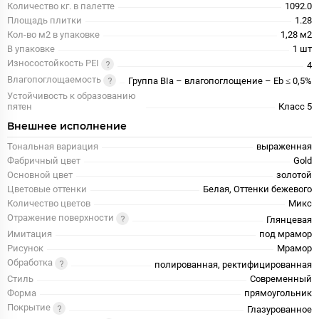
Количество кг. в палетте
1092.0
Площадь плитки
1.28
Кол-во м2 в упаковке
1,28 м2
В упаковке
1 шт
Износостойкость PEI
4
Влагопоглощаемость
Группа BIa – влагопоглощение – Eb ≤ 0,5%
Устойчивость к образованию
пятен
Класс 5
Внешнее исполнение
Тональная вариация
выраженная
Фабричный цвет
Gold
Основной цвет
золотой
Цветовые оттенки
Белая, Оттенки бежевого
Количество цветов
Микс
Отражение поверхности
Глянцевая
Имитация
под мрамор
Рисунок
Мрамор
Обработка
полированная, ректифицированная
Стиль
Современный
Форма
прямоугольник
Покрытие
Глазурованное