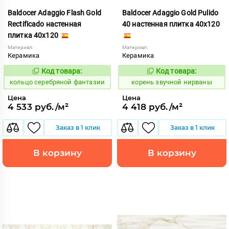
Baldocer Adaggio Flash Gold
Baldocer Adaggio Gold Pulido
Rectificado настенная
40 настенная плитка 40x120
плитка 40x120
Материал:
Материал:
Керамика
Керамика
Код товара:
Код товара:
745112
785059
Код:
Код:
кольцо серебряной фантазии
корень звучной нирваны
Цена
Цена
4 533 руб./м²
4 418 руб./м²
Заказ в 1 клик
Заказ в 1 клик
В корзину
В корзину