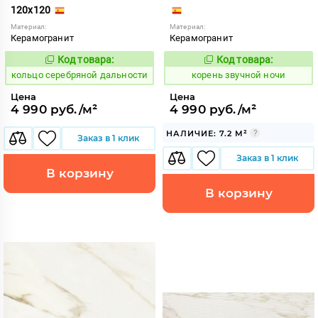
120x120
Материал:
Материал:
Керамогранит
Керамогранит
Код товара:
Код товара:
745121
785061
Код:
Код:
кольцо серебряной дальности
корень звучной ночи
Цена
Цена
4 990 руб./м²
4 990 руб./м²
НАЛИЧИЕ: 7.2 М²
Заказ в 1 клик
Заказ в 1 клик
В корзину
В корзину