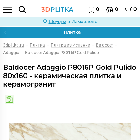
3D
PLITKA
0
0
0
Шоурум
в Измайлово
Плитка
3dplitka.ru
–
Плитка
–
Плитка из Испании
–
Baldocer
–
Adaggio
–
Baldocer Adaggio P8016P Gold Pulido
Baldocer Adaggio P8016P Gold Pulido
80x160 - керамическая плитка и
керамогранит