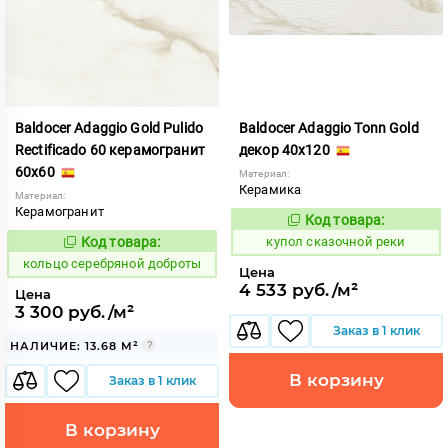
Baldocer Adaggio Gold Pulido
Baldocer Adaggio Tonn Gold
Rectificado 60 керамогранит
декор 40x120
60x60
Материал:
Керамика
Материал:
Керамогранит
Код товара:
854829
Код:
Код товара:
купол сказочной реки
745122
Код:
кольцо серебряной доброты
Цена
4 533 руб./м²
Цена
3 300 руб./м²
Заказ в 1 клик
НАЛИЧИЕ: 13.68 М²
В корзину
Заказ в 1 клик
В корзину