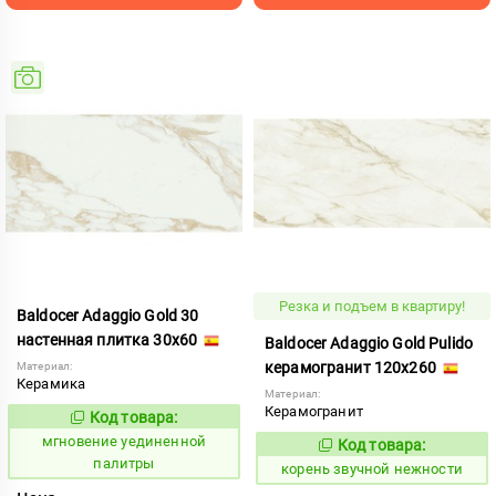
Резка и подъем в квартиру!
Baldocer Adaggio Gold 30
настенная плитка 30x60
Baldocer Adaggio Gold Pulido
керамогранит 120x260
Материал:
Керамика
Материал:
Керамогранит
Код товара:
951066
Код:
мгновение уединенной
Код товара:
785058
Код:
палитры
корень звучной нежности