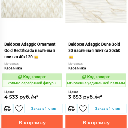
Baldocer Adaggio Ornament
Baldocer Adaggio Dune Gold
Gold Rectificado настенная
30 настенная плитка 30x60
плитка 40x120
Материал:
Материал:
Керамика
Керамика
Код товара:
Код товара:
745115
951067
Код:
Код:
кольцо серебряной фигуры
мгновение уединенной пальмы
Цена
Цена
4 533 руб./м²
3 653 руб./м²
Заказ в 1 клик
Заказ в 1 клик
В корзину
В корзину