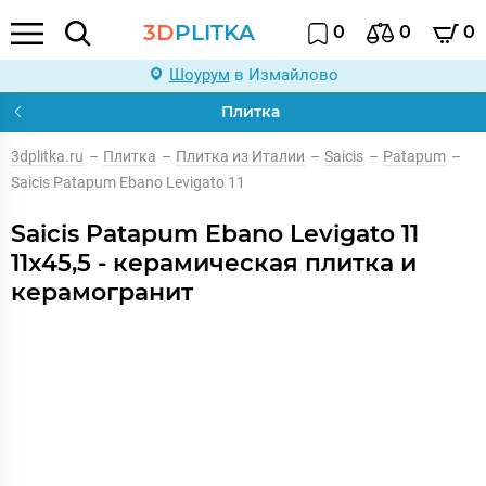
3D
PLITKA
0
0
0
Шоурум
в Измайлово
Плитка
3dplitka.ru
–
Плитка
–
Плитка из Италии
–
Saicis
–
Patapum
–
Saicis Patapum Ebano Levigato 11
Saicis Patapum Ebano Levigato 11
11x45,5 - керамическая плитка и
керамогранит