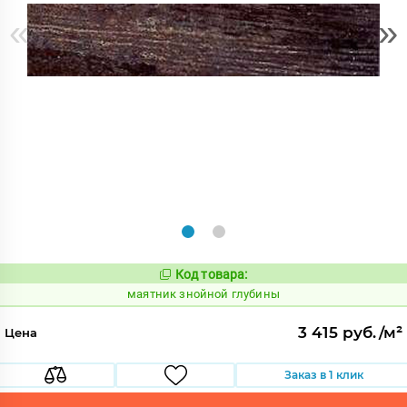
«
»
Код товара:
925892
Код:
маятник знойной глубины
3 415 руб./м²
Цена
Заказ в 1 клик