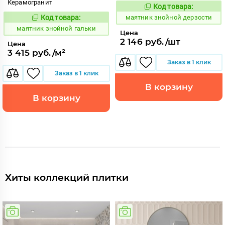
Керамогранит
Код товара:
925895
Код:
Код товара:
маятник знойной дерзости
925890
Код:
маятник знойной гальки
Цена
2 146 руб./шт
Цена
3 415 руб./м²
Заказ в 1 клик
Заказ в 1 клик
В корзину
В корзину
Хиты коллекций плитки