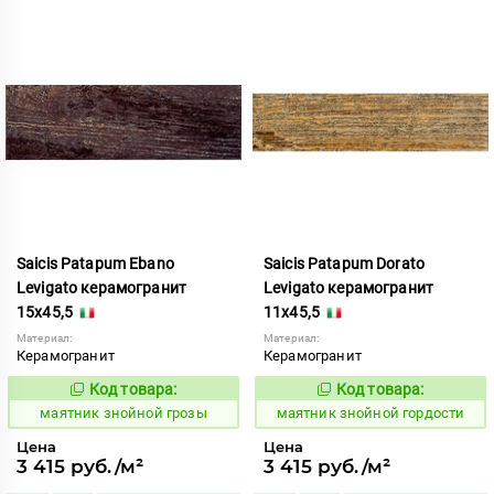
Saicis Patapum Ebano
Saicis Patapum Dorato
Levigato керамогранит
Levigato керамогранит
15x45,5
11x45,5
Материал:
Материал:
Керамогранит
Керамогранит
Код товара:
Код товара:
925894
925893
Код:
Код:
маятник знойной грозы
маятник знойной гордости
Цена
Цена
3 415 руб./м²
3 415 руб./м²