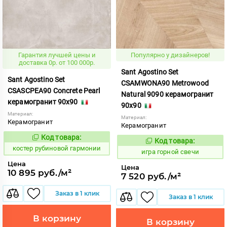
Гарантия лучшей цены и
Популярно у дизайнеров!
доставка 0р. от 100 000р.
Sant Agostino Set
Sant Agostino Set
CSAMWONA90 Metrowood
CSASCPEA90 Concrete Pearl
Natural 9090 керамогранит
керамогранит 90x90
90x90
Материал:
Материал:
Керамогранит
Керамогранит
Код товара:
806766
Код:
Код товара:
549334
Код:
костер рубиновой гармонии
игра горной свечи
Цена
Цена
10 895 руб./м²
7 520 руб./м²
Заказ в 1 клик
Заказ в 1 клик
В корзину
В корзину