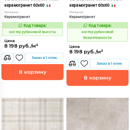
керамогранит 60x60
керамогранит 60x60
Материал:
Материал:
Керамогранит
Керамогранит
Код товара:
Код товара:
806757
806754
Код:
Код:
костер рубиновой высоты
костер рубиновой
безмятежности
Цена
8 198 руб./м²
Цена
8 198 руб./м²
Заказ в 1 клик
Заказ в 1 клик
В корзину
В корзину