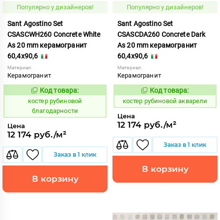
Популярно у дизайнеров!
Популярно у дизайнеров!
Sant Agostino Set
Sant Agostino Set
CSASCWH260 Concrete White
CSASCDA260 Concrete Dark
As 20 mm керамогранит
As 20 mm керамогранит
60,4x90,6
60,4x90,6
Материал:
Материал:
Керамогранит
Керамогранит
Код товара:
Код товара:
806753
806750
Код:
Код:
костер рубиновой
костер рубиновой акварели
благодарности
Цена
12 174 руб./м²
Цена
12 174 руб./м²
Заказ в 1 клик
Заказ в 1 клик
В корзину
В корзину