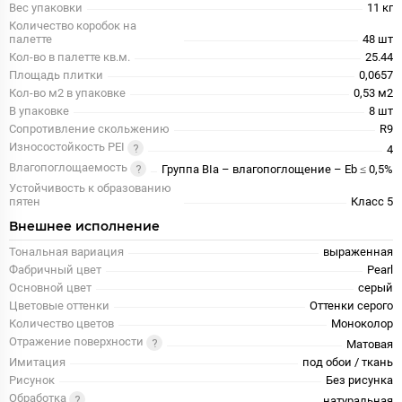
Вес упаковки
11 кг
Количество коробок на
палетте
48 шт
Кол-во в палетте кв.м.
25.44
Площадь плитки
0,0657
Кол-во м2 в упаковке
0,53 м2
В упаковке
8 шт
Сопротивление скольжению
R9
Износостойкость PEI
4
Влагопоглощаемость
Группа BIa – влагопоглощение – Eb ≤ 0,5%
Устойчивость к образованию
пятен
Класс 5
Внешнее исполнение
Тональная вариация
выраженная
Фабричный цвет
Pearl
Основной цвет
серый
Цветовые оттенки
Оттенки серого
Количество цветов
Моноколор
Отражение поверхности
Матовая
Имитация
под обои / ткань
Рисунок
Без рисунка
Обработка
натуральная