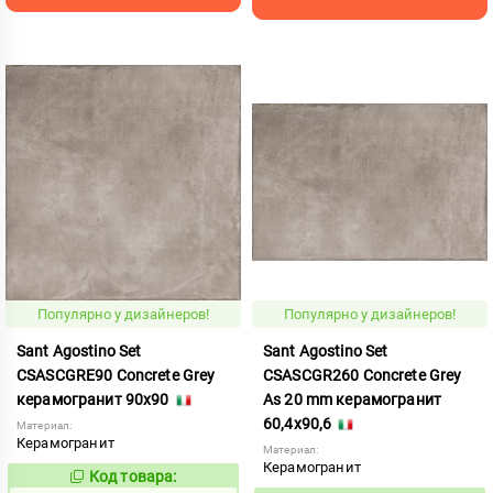
Популярно у дизайнеров!
Популярно у дизайнеров!
Sant Agostino Set
Sant Agostino Set
CSASCGRE90 Concrete Grey
CSASCGR260 Concrete Grey
керамогранит 90x90
As 20 mm керамогранит
60,4x90,6
Материал:
Керамогранит
Материал:
Керамогранит
Код товара:
806765
Код: