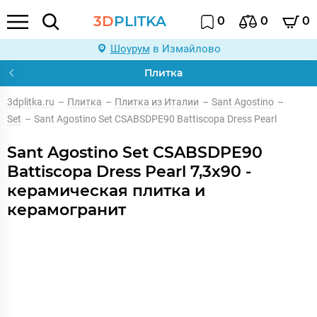
3D
PLITKA
0
0
0
Шоурум
в Измайлово
Плитка
3dplitka.ru
–
Плитка
–
Плитка из Италии
–
Sant Agostino
–
Set
–
Sant Agostino Set CSABSDPE90 Battiscopa Dress Pearl
Sant Agostino Set CSABSDPE90
Battiscopa Dress Pearl 7,3x90 -
керамическая плитка и
керамогранит