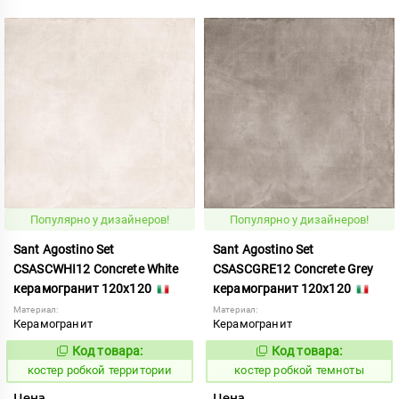
Популярно у дизайнеров!
Популярно у дизайнеров!
Sant Agostino Set
Sant Agostino Set
CSASCWHI12 Concrete White
CSASCGRE12 Concrete Grey
керамогранит 120x120
керамогранит 120x120
Материал:
Материал:
Керамогранит
Керамогранит
Код товара:
Код товара:
806729
806727
Код:
Код:
костер робкой территории
костер робкой темноты
Цена
Цена