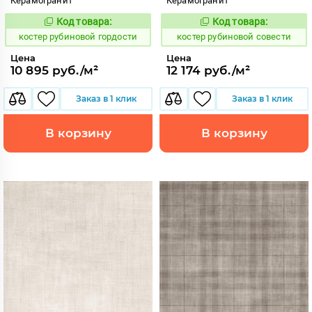
Керамогранит
Керамогранит
Код товара:
Код товара:
806768
806773
Код:
Код:
костер рубиновой гордости
костер рубиновой совести
Цена
Цена
10 895 руб./м²
12 174 руб./м²
Заказ в 1 клик
Заказ в 1 клик
В корзину
В корзину