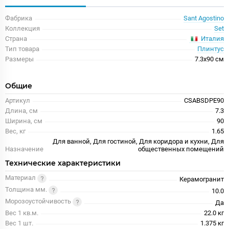
Фабрика
Sant Agostino
Коллекция
Set
Италия
Страна
Тип товара
Плинтус
Размеры
7.3x90 см
Общие
Артикул
CSABSDPE90
Длина, см
7.3
Ширина, см
90
Вес, кг
1.65
Для ванной, Для гостиной, Для коридора и кухни, Для
Назначение
общественных помещений
Технические характеристики
Материал
Керамогранит
Толщина мм.
10.0
Морозоустойчивость
Да
Вес 1 кв.м.
22.0 кг
Вес 1 шт.
1.375 кг