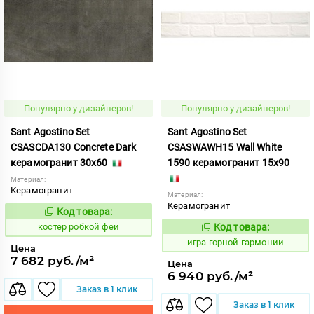
Популярно у дизайнеров!
Популярно у дизайнеров!
Sant Agostino Set
Sant Agostino Set
CSASCDA130 Concrete Dark
CSASWAWH15 Wall White
керамогранит 30x60
1590 керамогранит 15x90
Материал:
Керамогранит
Материал:
Керамогранит
Код товара:
806738
Код:
костер робкой феи
Код товара:
549266
Код:
игра горной гармонии
Цена
7 682 руб./м²
Цена
6 940 руб./м²
Заказ в 1 клик
Заказ в 1 клик