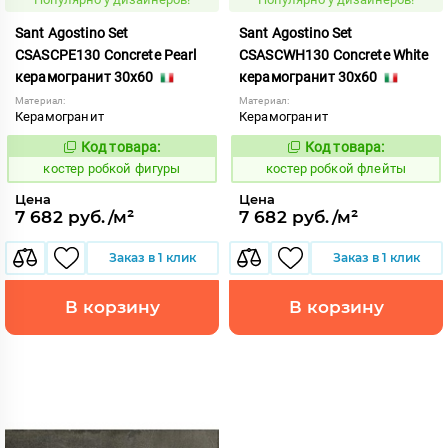
Sant Agostino Set
Sant Agostino Set
CSASCPE130 Concrete Pearl
CSASCWH130 Concrete White
керамогранит 30x60
керамогранит 30x60
Материал:
Материал:
Керамогранит
Керамогранит
Код товара:
Код товара:
806740
806741
Код:
Код:
костер робкой фигуры
костер робкой флейты
Цена
Цена
7 682 руб./м²
7 682 руб./м²
Заказ в 1 клик
Заказ в 1 клик
В корзину
В корзину