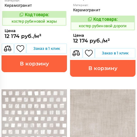
Материал:
Керамогранит
Материал:
Керамогранит
Код товара:
806775
Код:
Код товара:
806772
костер рубиновой жары
Код:
костер рубиновой дороги
Цена
Цена
12 174 руб./м²
12 174 руб./м²
Заказ в 1 клик
Заказ в 1 клик
В корзину
В корзину