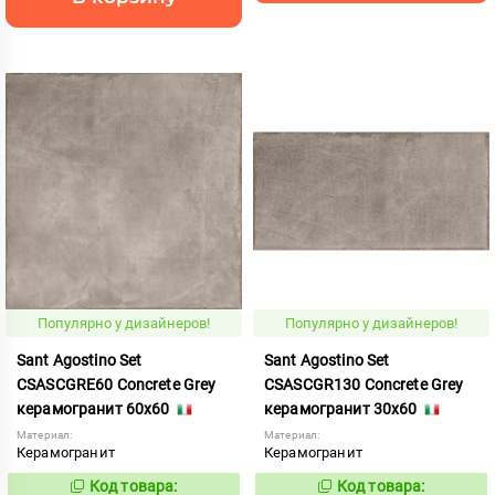
Популярно у дизайнеров!
Популярно у дизайнеров!
Sant Agostino Set
Sant Agostino Set
CSASCGRE60 Concrete Grey
CSASCGR130 Concrete Grey
керамогранит 60x60
керамогранит 30x60
Материал:
Материал:
Керамогранит
Керамогранит
Код товара:
Код товара:
806755
806739
Код:
Код: