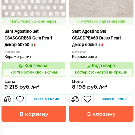
Популярно у дизайнеров!
Популярно у дизайнеров!
Sant Agostino Set
Sant Agostino Set
CSASGGRE60 Gem Pearl
CSASDPEA60 Dress Pearl
декор 60x60
декор 60x60
Материал:
Материал:
Керамогранит
Керамогранит
Код товара:
Код товара:
806762
806760
Код:
Код:
костер рубиновой волны
костер рубиновой вибрации
Цена
Цена
9 218 руб./м²
8 198 руб./м²
Заказ в 1 клик
Заказ в 1 клик
В корзину
В корзину