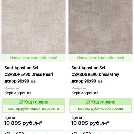
Популярно у дизайнеров!
Популярно у дизайнеров!
Sant Agostino Set
Sant Agostino Set
CSASDPEA90 Dress Pearl
CSASDGRE90 Dress Grey
декор 90x90
декор 90x90
Материал:
Материал:
Керамогранит
Керамогранит
Код товара:
Код товара:
806770
806769
Код:
Код:
костер рубиновой дерзости
костер рубиновой грозы
Цена
Цена
10 895 руб./м²
10 895 руб./м²