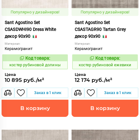
Популярно у дизайнеров!
Популярно у дизайнеров!
Sant Agostino Set
Sant Agostino Set
CSASDWHI90 Dress White
CSASTAGR90 Tartan Grey
декор 90x90
декор 90x90
Материал:
Материал:
Керамогранит
Керамогранит
Код товара:
Код товара:
806771
806774
Код:
Код:
костер рубиновой долины
костер рубиновой ежевики
Цена
Цена
10 895 руб./м²
12 174 руб./м²
Заказ в 1 клик
Заказ в 1 клик
В корзину
В корзину