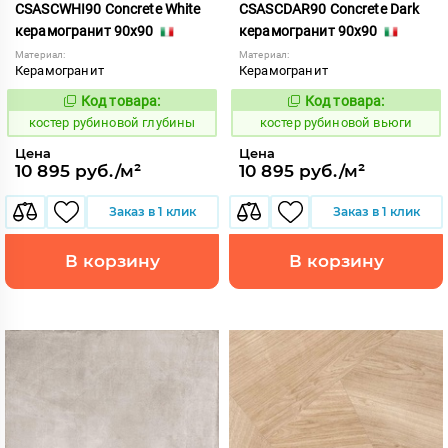
CSASCWHI90 Concrete White
CSASCDAR90 Concrete Dark
керамогранит 90x90
керамогранит 90x90
Материал:
Материал:
Керамогранит
Керамогранит
Код товара:
Код товара:
806767
806764
Код:
Код:
костер рубиновой глубины
костер рубиновой вьюги
Цена
Цена
10 895 руб./м²
10 895 руб./м²
Заказ в 1 клик
Заказ в 1 клик
В корзину
В корзину