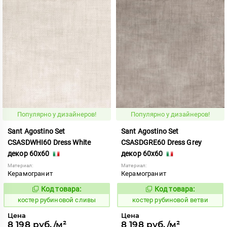
Популярно у дизайнеров!
Популярно у дизайнеров!
Sant Agostino Set
Sant Agostino Set
CSASDWHI60 Dress White
CSASDGRE60 Dress Grey
декор 60x60
декор 60x60
Материал:
Материал:
Керамогранит
Керамогранит
Код товара:
Код товара:
806761
806759
Код:
Код:
костер рубиновой сливы
костер рубиновой ветви
Цена
Цена
8 198 руб./м²
8 198 руб./м²