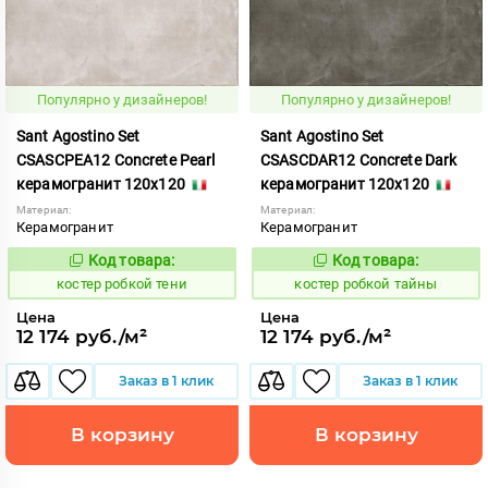
Популярно у дизайнеров!
Популярно у дизайнеров!
Sant Agostino Set
Sant Agostino Set
CSASCPEA12 Concrete Pearl
CSASCDAR12 Concrete Dark
керамогранит 120x120
керамогранит 120x120
Материал:
Материал:
Керамогранит
Керамогранит
Код товара:
Код товара:
806728
806726
Код:
Код:
костер робкой тени
костер робкой тайны
Цена
Цена
12 174 руб./м²
12 174 руб./м²
Заказ в 1 клик
Заказ в 1 клик
В корзину
В корзину