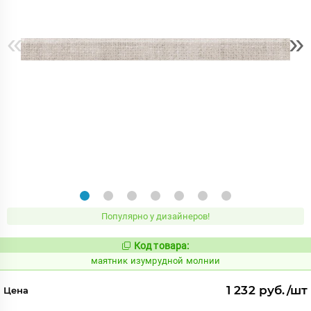
«
»
Популярно у дизайнеров!
Код товара:
926178
Код:
маятник изумрудной молнии
1 232 руб./шт
Цена