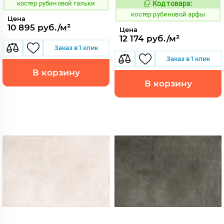
костер рубиновой гальки
Код товара:
806751
Код:
костер рубиновой арфы
Цена
10 895 руб./м²
Цена
12 174 руб./м²
Заказ в 1 клик
Заказ в 1 клик
В корзину
В корзину