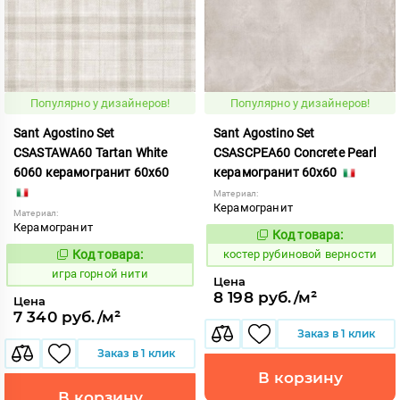
Популярно у дизайнеров!
Популярно у дизайнеров!
Sant Agostino Set
Sant Agostino Set
CSASTAWA60 Tartan White
CSASCPEA60 Concrete Pearl
6060 керамогранит 60x60
керамогранит 60x60
Материал:
Керамогранит
Материал:
Керамогранит
Код товара:
806756
Код:
Код товара:
костер рубиновой верности
549310
Код:
игра горной нити
Цена
8 198 руб./м²
Цена
7 340 руб./м²
Заказ в 1 клик
Заказ в 1 клик
В корзину
В корзину