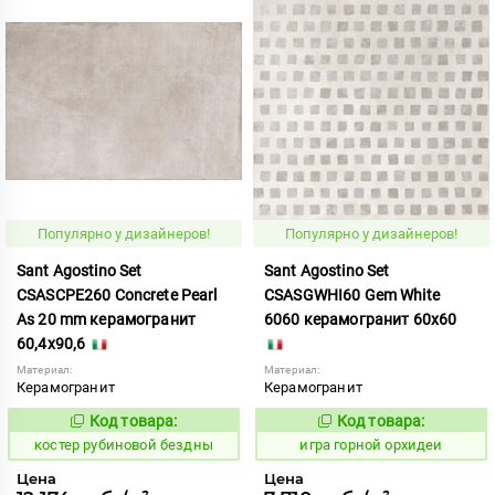
Популярно у дизайнеров!
Популярно у дизайнеров!
Sant Agostino Set
Sant Agostino Set
CSASCPE260 Concrete Pearl
CSASGWHI60 Gem White
As 20 mm керамогранит
6060 керамогранит 60x60
60,4x90,6
Материал:
Материал:
Керамогранит
Керамогранит
Код товара:
Код товара:
806752
549314
Код:
Код:
костер рубиновой бездны
игра горной орхидеи
Цена
Цена