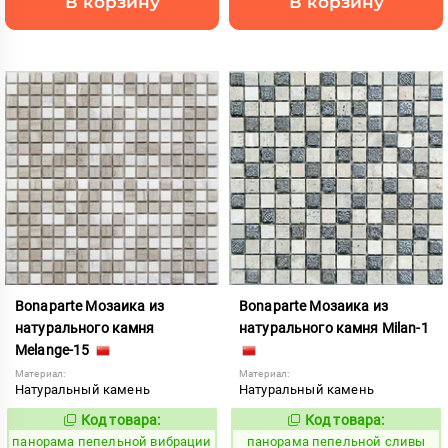
В корзину
В корзину
Bonaparte Мозаика из
Bonaparte Мозаика из
натурального камня
натурального камня Milan-1
Melange-15
Материал:
Материал:
Натуральный камень
Натуральный камень
Код товара:
Код товара:
540010
540011
Код:
Код:
панорама пепельной вибрации
панорама пепельной сливы