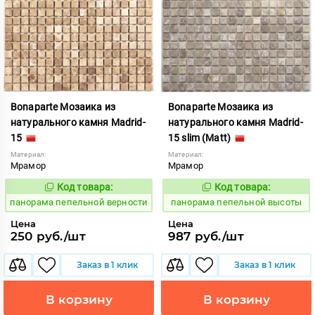
Bonaparte Мозаика из
Bonaparte Мозаика из
натурального камня Madrid-
натурального камня Madrid-
15
15 slim (Matt)
Материал:
Материал:
Мрамор
Мрамор
Код товара:
Код товара:
540006
540007
Код:
Код:
панорама пепельной верности
панорама пепельной высоты
Цена
Цена
250 руб./шт
987 руб./шт
Заказ в 1 клик
Заказ в 1 клик
В корзину
В корзину