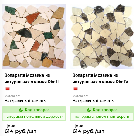
Bonaparte Мозаика из
Bonaparte Мозаика из
натурального камня Rim II
натурального камня Rim IV
Материал:
Материал:
Натуральный камень
Натуральный камень
Код товара:
Код товара:
540020
540022
Код:
Код:
панорама пепельной дерзости
панорама пепельной дороги
Цена
Цена
614 руб./шт
614 руб./шт