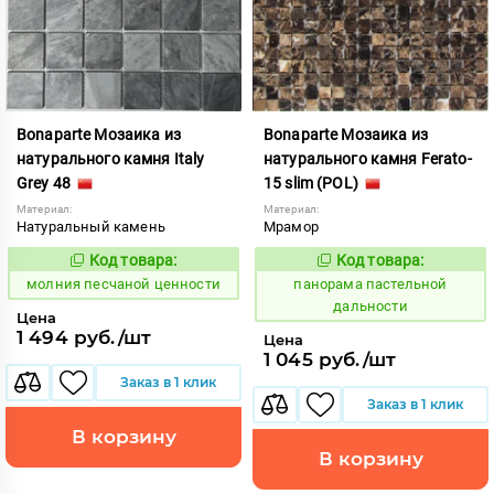
Bonaparte Мозаика из
Bonaparte Мозаика из
натурального камня Italy
натурального камня Ferato-
Grey 48
15 slim (POL)
Материал:
Материал:
Натуральный камень
Мрамор
Код товара:
Код товара:
1009117
539996
Код:
Код:
молния песчаной ценности
панорама пастельной
дальности
Цена
1 494 руб./шт
Цена
1 045 руб./шт
Заказ в 1 клик
Заказ в 1 клик
В корзину
В корзину