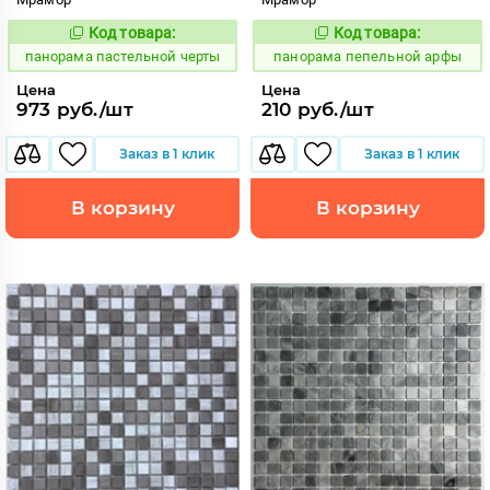
Код товара:
Код товара:
539995
540001
Код:
Код:
панорама пастельной черты
панорама пепельной арфы
Цена
Цена
973 руб./шт
210 руб./шт
Заказ в 1 клик
Заказ в 1 клик
В корзину
В корзину