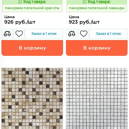
Код товара:
Код товара:
540040
540041
Код:
Код:
панорама пепельной красоты
панорама пепельной лаванды
Цена
Цена
926 руб./шт
923 руб./шт
Заказ в 1 клик
Заказ в 1 клик
В корзину
В корзину