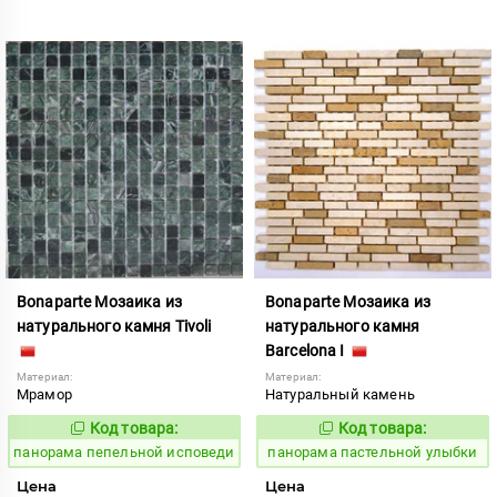
Bonaparte Мозаика из
Bonaparte Мозаика из
натурального камня Tivoli
натурального камня
Barcelona I
Материал:
Материал:
Мрамор
Натуральный камень
Код товара:
Код товара:
540035
539986
Код:
Код:
панорама пепельной исповеди
панорама пастельной улыбки
Цена
Цена