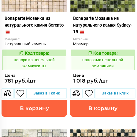
Bonaparte Мозаика из
Bonaparte Мозаика из
натурального камня Sorento
натурального камня Sydney-
15
Материал:
Материал:
Натуральный камень
Мрамор
Код товара:
Код товара:
540026
540031
Код:
Код:
панорама пепельной
панорама пепельной
жемчужины
земляники
Цена
Цена
781 руб./шт
1 018 руб./шт
Заказ в 1 клик
Заказ в 1 клик
В корзину
В корзину