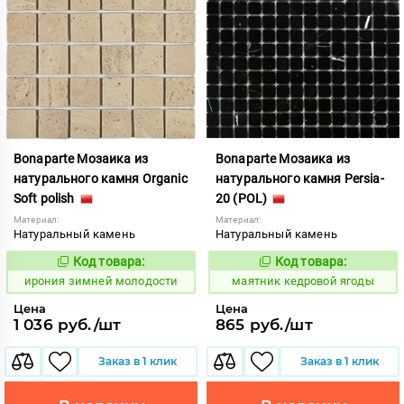
Bonaparte Мозаика из
Bonaparte Мозаика из
натурального камня Organic
натурального камня Persia-
Soft polish
20 (POL)
Материал:
Материал:
Натуральный камень
Натуральный камень
Код товара:
Код товара:
1097679
926749
Код:
Код:
ирония зимней молодости
маятник кедровой ягоды
Цена
Цена
1 036 руб./шт
865 руб./шт
Заказ в 1 клик
Заказ в 1 клик