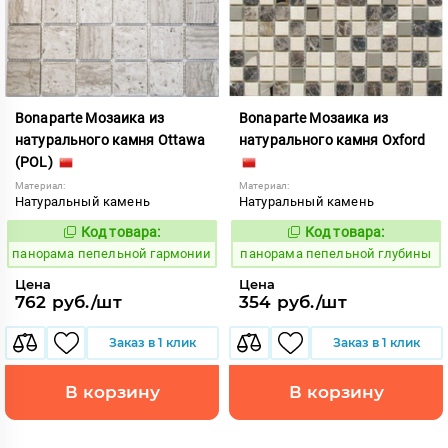
Bonaparte Мозаика из
Bonaparte Мозаика из
натурального камня Ottawa
натурального камня Oxford
(POL)
Материал:
Материал:
Натуральный камень
Натуральный камень
Код товара:
Код товара:
540016
540017
Код:
Код:
панорама пепельной гармонии
панорама пепельной глубины
Цена
Цена
762 руб./шт
354 руб./шт
Заказ в 1 клик
Заказ в 1 клик
В корзину
В корзину