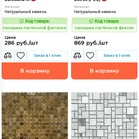
Материал:
Материал:
Натуральный камень
Натуральный камень
Код товара:
Код товара:
539987
539989
Код:
Код:
панорама пастельной фантазии
панорама пастельной фиалки
Цена
Цена
286 руб./шт
869 руб./шт
Заказ в 1 клик
Заказ в 1 клик
В корзину
В корзину