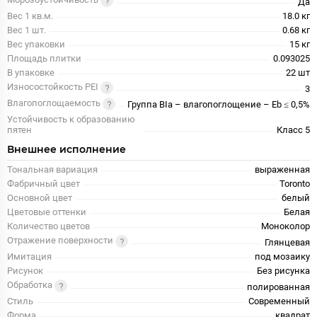
Морозоустойчивость
Да
Вес 1 кв.м.
18.0 кг
Вес 1 шт.
0.68 кг
Вес упаковки
15 кг
Площадь плитки
0.093025
В упаковке
22 шт
Износостойкость PEI
3
Влагопоглощаемость
Группа BIa – влагопоглощение – Eb ≤ 0,5%
Устойчивость к образованию
пятен
Класс 5
Внешнее исполнение
Тональная вариация
выраженная
Фабричный цвет
Toronto
Основной цвет
белый
Цветовые оттенки
Белая
Количество цветов
Моноколор
Отражение поверхности
Глянцевая
Имитация
под мозаику
Рисунок
Без рисунка
Обработка
полированная
Стиль
Современный
Форма
квадрат