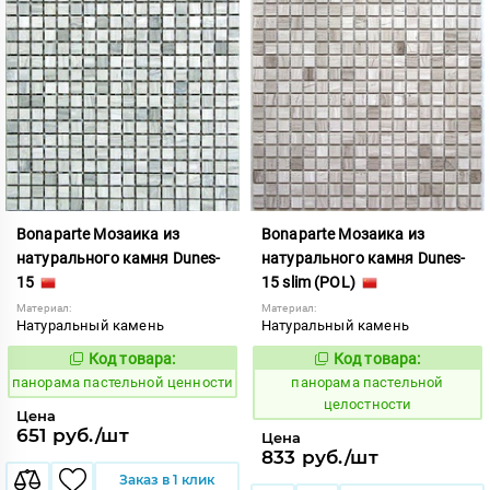
Bonaparte Мозаика из
Bonaparte Мозаика из
натурального камня Dunes-
натурального камня Dunes-
15
15 slim (POL)
Материал:
Материал:
Натуральный камень
Натуральный камень
Код товара:
Код товара:
539992
539993
Код:
Код:
панорама пастельной ценности
панорама пастельной
целостности
Цена
651 руб./шт
Цена
833 руб./шт
Заказ в 1 клик