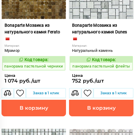
Bonaparte Мозаика из
Bonaparte Мозаика из
натурального камня Ferato
натурального камня Dunes
Материал:
Материал:
Мрамор
Натуральный камень
Код товара:
Код товара:
539994
539991
Код:
Код:
панорама пастельной черники
панорама пастельной флейты
Цена
Цена
1 074 руб./шт
752 руб./шт
Заказ в 1 клик
Заказ в 1 клик
В корзину
В корзину