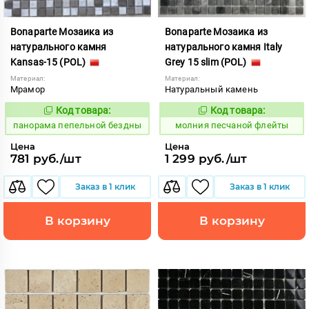
Bonaparte Мозаика из
Bonaparte Мозаика из
натурального камня
натурального камня Italy
Kansas-15 (POL)
Grey 15 slim (POL)
Материал:
Материал:
Мрамор
Натуральный камень
Код товара:
Код товара:
540002
1009116
Код:
Код:
панорама пепельной бездны
молния песчаной флейты
Цена
Цена
781 руб./шт
1 299 руб./шт
Заказ в 1 клик
Заказ в 1 клик
В корзину
В корзину