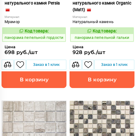
натурального камня Persia
натурального камня Organic
(Matt)
Материал:
Материал:
Мрамор
Натуральный камень
Код товара:
Код товара:
540018
540015
Код:
Код:
панорама пепельной гордости
панорама пепельной гальки
Цена
Цена
698 руб./шт
928 руб./шт
Заказ в 1 клик
Заказ в 1 клик
В корзину
В корзину