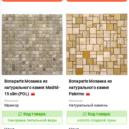
Bonaparte Мозаика из
Bonaparte Мозаика из
натурального камня Madrid-
натурального камня
15 slim (POL)
Palermo
Материал:
Материал:
Мрамор
Натуральный камень
Код товара:
Код товара:
540008
527045
Код:
Код:
панорама пепельной веры
золото сладкой луны
Цена
Цена