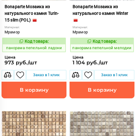
Bonaparte Мозаика из
Bonaparte Мозаика из
натурального камня Turin-
натурального камня Winter
15 slim (POL)
Материал:
Материал:
Мрамор
Мрамор
Код товара:
Код товара:
540042
540048
Код:
Код:
панорама пепельной ладони
панорама пепельной мелодии
Цена
Цена
973 руб./шт
1 104 руб./шт
Заказ в 1 клик
Заказ в 1 клик
В корзину
В корзину