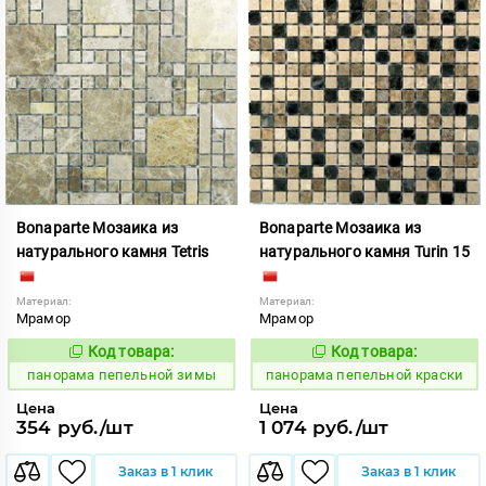
Bonaparte Мозаика из
Bonaparte Мозаика из
натурального камня Tetris
натурального камня Turin 15
Материал:
Материал:
Мрамор
Мрамор
Код товара:
Код товара:
540032
540039
Код:
Код:
панорама пепельной зимы
панорама пепельной краски
Цена
Цена
354 руб./шт
1 074 руб./шт
Заказ в 1 клик
Заказ в 1 клик