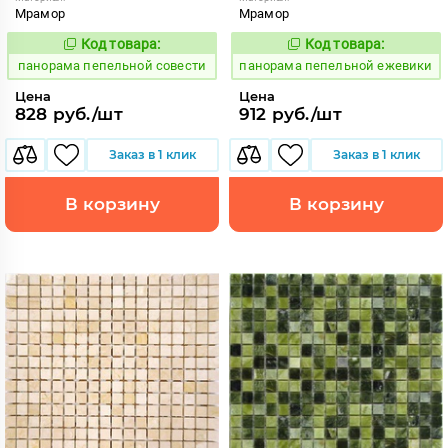
Мрамор
Мрамор
Код товара:
Код товара:
540023
540024
Код:
Код:
панорама пепельной совести
панорама пепельной ежевики
Цена
Цена
828 руб./шт
912 руб./шт
Заказ в 1 клик
Заказ в 1 клик
В корзину
В корзину