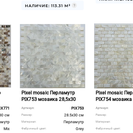
НАЛИЧИЕ: 113.31 М²
р
Pixel mosaic Перламутр
Pixel mosaic Пе
PIX753 мозаика 28,5x30
PIX754 мозаика 
IX771
PIX753
Артикул:
Артикул:
30 см
28.5x30 см
Размер:
Размер:
амутр
Перламутр
Материал:
Материал:
Mix
Grey
Фабричный цвет:
Фабричный цвет: