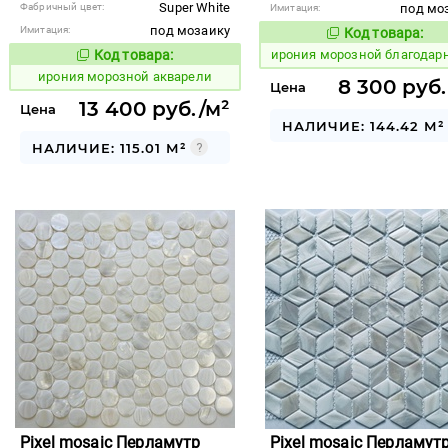
Super White
Фабричный цвет:
под мо
Имитация:
под мозаику
Имитация:
Код товара:
1101128
Код то
Код товара:
ирония морозной благодар
1101125
Код товара:
ирония морозной акварели
8 300 руб.
Цена
13 400 руб./м²
Цена
НАЛИЧИЕ: 144.42 М²
НАЛИЧИЕ: 115.01 М²
Pixel mosaic Перламутр
Pixel mosaic Перламут