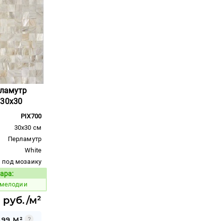
рламутр
 30x30
PIX700
30x30 см
Перламутр
White
под мозаику
ара:
Код товара:
 мелодии
0 руб./м²
.99 М²