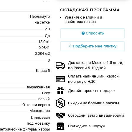
СКЛАДСКАЯ ПРОГРАММА
Перламутр
Узнайте о наличии и
свойствах товара
на сетке
2.0
Спросить
Да
18.0 кг
Подберите мне плитку
0.0841
0,084 м2
3
Доставка по Москве 1-5 дней,
по России 5-10 дней
Класс 5
Оплата наличными, картой,
по счету с НДС
выраженная
Дизайн-проект в подарок
Grey
серый
Скидки на большие заказы
Оттенки серого
Моноколор
Сотрудничаем с дизайнерами
Глянцевая
под мозаику
Приходите в шоурум
метрические фигуры/ Узоры