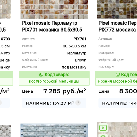
р
Pixel mosaic Перламутр
Pixel mosaic Пе
0,5
PIX701 мозаика 30,5x30,5
PIX772 мозаика
IX703
PIX701
Артикул:
Артикул:
0.5 см
30.5x30.5 см
Размер:
Размер:
амутр
Перламутр
Материал:
Материал:
Beige
Brown
Фабричный цвет:
Фабричный цвет:
заику
под мозаику
Имитация:
Имитация:
Код товара:
Код тов
799424
1101129
вара:
Код товара:
костер горькой мельницы
ирония морозной б
/м²
7 285 руб./м²
8 300
Цена
Цена
НАЛИЧИЕ: 137.27 М²
НАЛИЧИЕ: 144