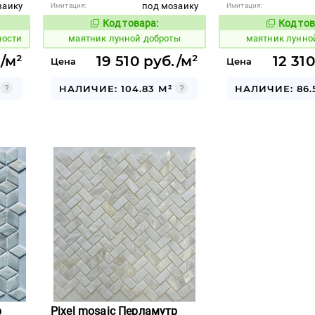
заику
под мозаику
Имитация:
Имитация:
Код товара:
Код тов
928247
928248
вара:
Код товара:
ности
маятник лунной доброты
маятник лунно
/м²
19 510 руб./м²
12 31
Цена
Цена
НАЛИЧИЕ: 104.83 М²
НАЛИЧИЕ: 86.
р
Pixel mosaic Перламутр