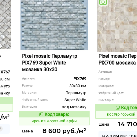
р
Pixel mosaic Перламутр
Pixel mosaic Пе
PIX769 Super White
PIX700 мозаика
мозаика 30x30
IX767
Артикул:
PIX769
30 см
Артикул:
Размер:
30x30 см
амутр
Размер:
Материал:
Перламутр
заику
Материал:
Фабричный цвет:
Super White
Фабричный цвет:
Имитация:
вара:
под мозаику
Имитация:
Код тов
799423
Код товара:
костер горькой
1101126
./м²
Код товара:
ирония морозной арфы
14 71
Цена
8 600 руб./м²
Цена
НАЛИЧИЕ: 108