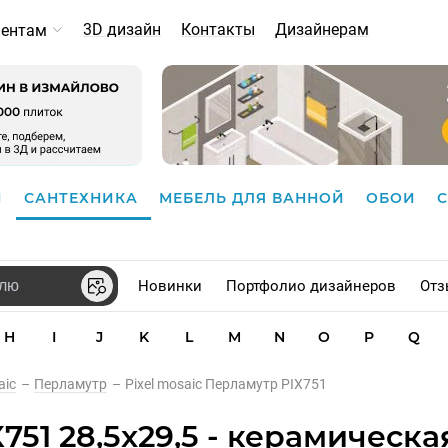
3D дизайн
Контакты
Дизайнерам
иентам
И
САНТЕХНИКА
МЕБЕЛЬ ДЛЯ ВАННОЙ
ОБОИ
Новинки
Портфолио дизайнеров
Отз
H
I
J
K
L
M
N
O
P
Q
aic
–
Перламутр
–
Pixel mosaic Перламутр PIX751
751 28,5x29,5 - керамическа