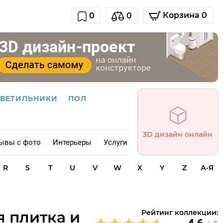
Корзина 0
0
0
СВЕТИЛЬНИКИ
ПОЛ
3D дизайн онлайн
ывы с фото
Интерьеры
Услуги
R
S
T
U
V
W
X
Y
Z
А-Я
я плитка и
Рейтинг коллекции: