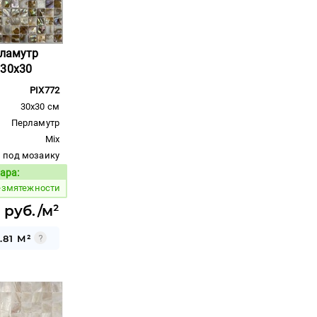
рламутр
 30x30
PIX772
30x30 см
Перламутр
Mix
под мозаику
ара:
Код товара:
езмятежности
 руб./м²
.81 М²