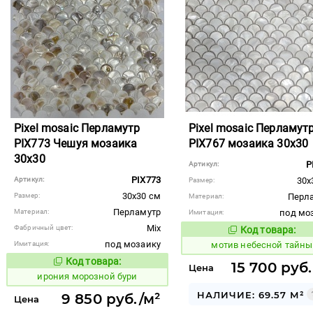
Pixel mosaic Перламутр
Pixel mosaic Перламут
PIX773 Чешуя мозаика
PIX767 мозаика 30x30
30x30
P
Артикул:
PIX773
Артикул:
30x
Размер:
30x30 см
Размер:
Перл
Материал:
Перламутр
Материал:
под мо
Имитация:
Mix
Фабричный цвет:
Код товара:
1039226
Код то
под мозаику
Имитация:
мотив небесной тайны
Код товара:
1101130
15 700 руб
Код товара:
Цена
ирония морозной бури
НАЛИЧИЕ: 69.57 М²
9 850 руб./м²
Цена