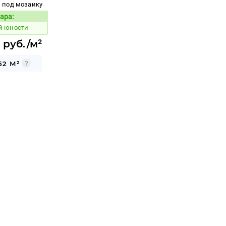
под мозаику
ара:
Код товара:
й юности
0 руб./м²
52 М²