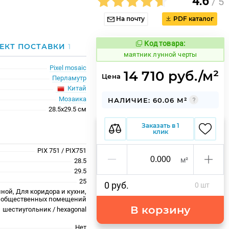
4.6
/ 5
На почту
PDF каталог
Код товара:
928245
ЕКТ ПОСТАВКИ
1
Код товара:
маятник лунной черты
Pixel mosaic
14 710 руб./м²
Цена
Перламутр
Китай
Мозаика
НАЛИЧИЕ: 60.06 М²
28.5x29.5 см
Заказать в 1
клик
PIX 751 / PIX751
м²
28.5
29.5
25
0 руб.
0 шт
ной, Для коридора и кухни,
 общественных помещений
В корзину
шестиугольник / hexagonal
Нет