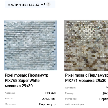
НАЛИЧИЕ: 122.13 М²
Pixel mosaic Перламутр
Pixel mosaic Перламут
PIX768 Super White
PIX771 мозаика 29x30
мозаика 29x30
P
Артикул:
PIX768
Артикул:
29x
Размер:
29x30 см
Размер:
Перл
Материал:
Перламутр
Материал:
Фабричный цвет: