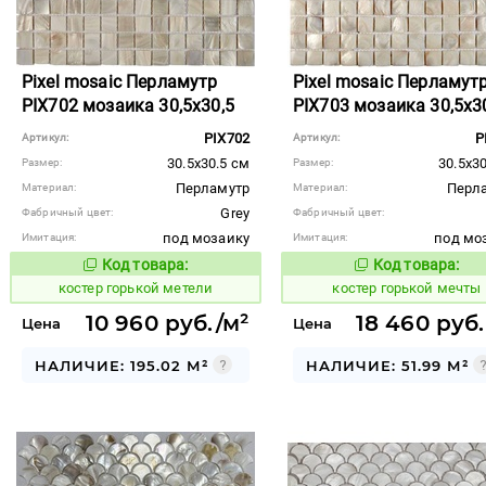
Pixel mosaic Перламутр
Pixel mosaic Перламут
PIX702 мозаика 30,5x30,5
PIX703 мозаика 30,5x3
PIX702
P
Артикул:
Артикул:
30.5x30.5 см
30.5x3
Размер:
Размер:
Перламутр
Перл
Материал:
Материал:
Grey
Фабричный цвет:
Фабричный цвет:
под мозаику
под мо
Имитация:
Имитация:
Код товара:
Код товара:
799425
799426
Код товара:
Код то
костер горькой метели
костер горькой мечты
10 960 руб./м²
18 460 руб.
Цена
Цена
НАЛИЧИЕ: 195.02 М²
НАЛИЧИЕ: 51.99 М²