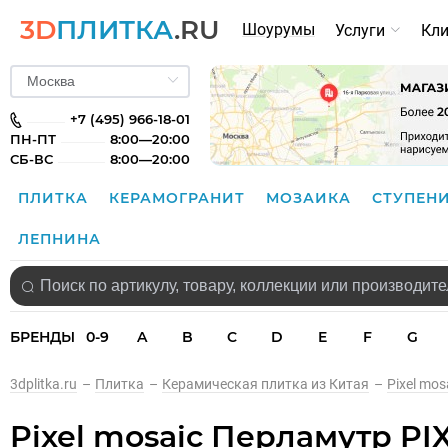
3D
ПЛИТКА
.RU
Шоурумы
Услуги
Кл
+7 (495) 966-18-01
ПН-ПТ
8:00—20:00
СБ-ВС
8:00—20:00
ПЛИТКА
КЕРАМОГРАНИТ
МОЗАИКА
СТУПЕН
ЛЕПНИНА
БРЕНДЫ
0-9
A
B
C
D
E
F
G
3dplitka.ru
–
Плитка
–
Керамическая плитка из Китая
–
Pixel mos
Pixel mosaic Перламутр PIX