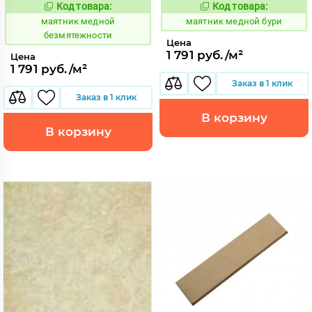
Код товара:
Код товара:
928629
928630
Код:
Код:
маятник медной
маятник медной бури
безмятежности
Цена
1 791 руб./м²
Цена
1 791 руб./м²
Заказ в 1 клик
Заказ в 1 клик
В корзину
В корзину