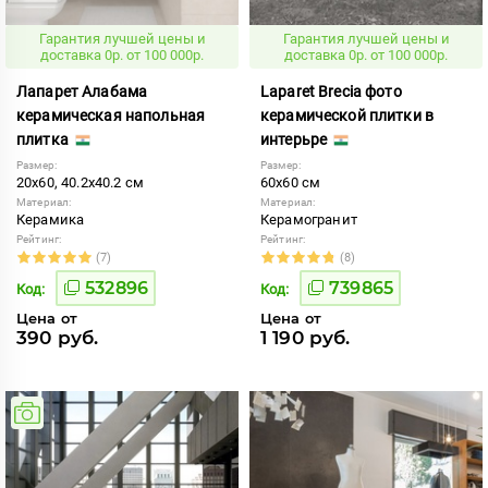
Гарантия лучшей цены и
Гарантия лучшей цены и
доставка 0р. от 100 000р.
доставка 0р. от 100 000р.
Лапарет Алабама
Laparet Brecia фото
керамическая напольная
керамической плитки в
плитка
интерьре
Размер:
Размер:
20x60, 40.2x40.2 см
60x60 см
Материал:
Материал:
Керамика
Керамогранит
Рейтинг:
Рейтинг:
(7)
(8)
532896
739865
Код:
Код:
Цена от
Цена от
390 руб.
1 190 руб.