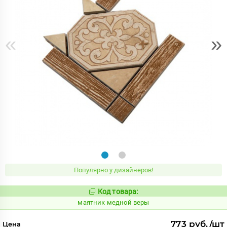
«
»
Популярно у дизайнеров!
Код товара:
928633
Код:
маятник медной веры
773 руб./шт
Цена