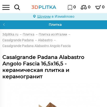
3D
PLITKA
0
0
0
Шоурум
в Измайлово
Плитка
3dplitka.ru
–
Плитка
–
Плитка из Италии
–
Casalgrande Padana
–
Alabastro
–
Casalgrande Padana Alabastro Angolo Fascia
Casalgrande Padana Alabastro
Angolo Fascia 16,5x16,5 -
керамическая плитка и
керамогранит