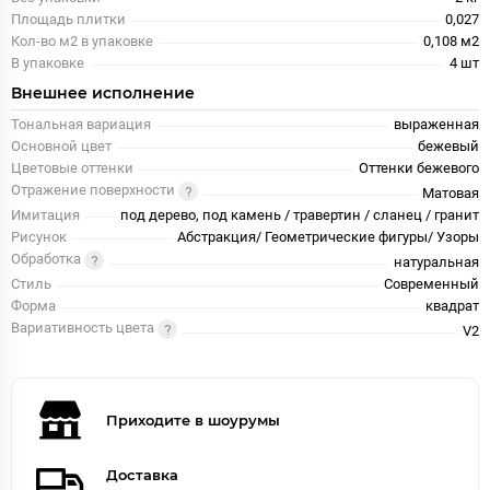
Площадь плитки
0,027
Кол-во м2 в упаковке
0,108 м2
В упаковке
4 шт
Внешнее исполнение
Тональная вариация
выраженная
Основной цвет
бежевый
Цветовые оттенки
Оттенки бежевого
Отражение поверхности
Матовая
Имитация
под дерево, под камень / травертин / сланец / гранит
Рисунок
Абстракция/ Геометрические фигуры/ Узоры
Обработка
натуральная
Стиль
Современный
Форма
квадрат
Вариативность цвета
V2
Приходите в шоурумы
Доставка