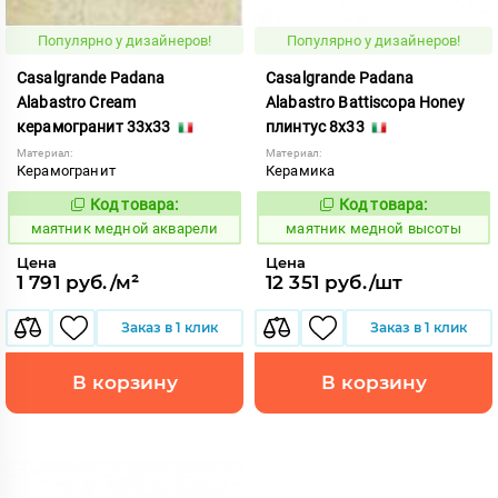
Популярно у дизайнеров!
Популярно у дизайнеров!
Casalgrande Padana
Casalgrande Padana
Alabastro Cream
Alabastro Battiscopa Honey
керамогранит 33x33
плинтус 8x33
Материал:
Материал:
Керамогранит
Керамика
Код товара:
Код товара:
928625
928632
Код:
Код:
маятник медной акварели
маятник медной высоты
Цена
Цена
1 791 руб./м²
12 351 руб./шт
Заказ в 1 клик
Заказ в 1 клик
В корзину
В корзину