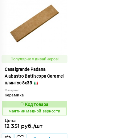
Популярно у дизайнеров!
Casalgrande Padana
Alabastro Battiscopa Caramel
плинтус 8x33
Материал:
Керамика
Код товара:
928631
Код:
маятник медной верности
Цена
12 351 руб./шт