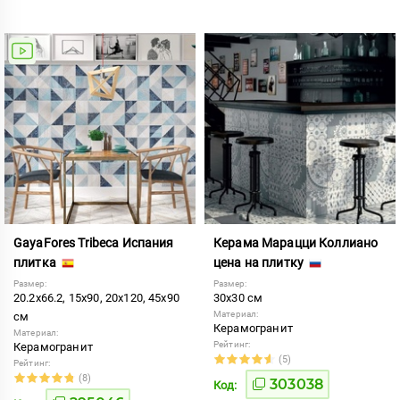
GayaFores Tribeca Испания
Керама Марацци Коллиано
плитка
цена на плитку
Размер:
Размер:
20.2x66.2, 15x90, 20x120, 45x90
30x30 см
Материал:
см
Керамогранит
Материал:
Рейтинг:
Керамогранит
(5)
Рейтинг:
(8)
303038
Код: