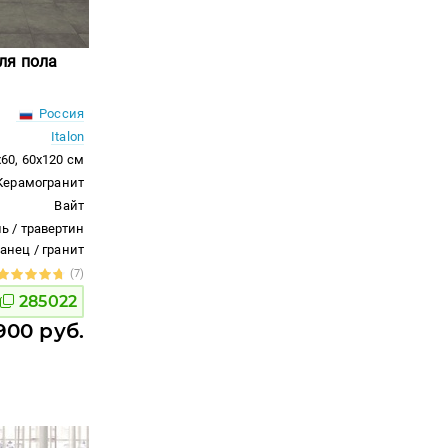
ля пола
Россия
Italon
x60, 60x120 см
Керамогранит
Вайт
ь / травертин
ланец / гранит
(7)
285022
900 руб.