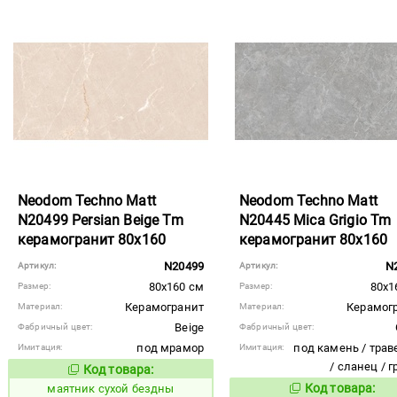
Neodom Techno Matt
Neodom Techno Matt
N20499 Persian Beige Tm
N20445 Mica Grigio Tm
керамогранит 80x160
керамогранит 80x160
N20499
N
Артикул:
Артикул:
80x160 см
80x1
Размер:
Размер:
Керамогранит
Керамог
Материал:
Материал:
Beige
Фабричный цвет:
Фабричный цвет:
под мрамор
под камень / трав
Имитация:
Имитация:
/ сланец / 
Код товара:
934252
Код товара:
Код товара:
маятник сухой бездны
934244
Код то