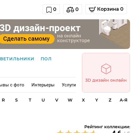
Корзина 0
0
0
СВЕТИЛЬНИКИ
ПОЛ
3D дизайн онлайн
ывы с фото
Интерьеры
Услуги
R
S
T
U
V
W
X
Y
Z
А-Я
Рейтинг коллекции: