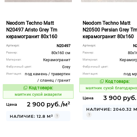
Neodom Techno Matt
Neodom Techno Matt
N20497 Aristo Grey Tm
N20500 Persian Grey T
керамогранит 80x160
керамогранит 80x160
N20497
N
Артикул:
Артикул:
80x160 см
80x1
Размер:
Размер:
Керамогранит
Керамог
Материал:
Материал:
Grey
Фабричный цвет:
Фабричный цвет:
под камень / травертин
под м
Имитация:
Имитация:
/ сланец / гранит
Код товара:
934253
Код то
Код товара:
маятник сухой благодарн
934250
Код товара:
маятник сухой акварели
3 900 руб.
Цена
2 900 руб./м²
Цена
НАЛИЧИЕ: 2040.32 М
НАЛИЧИЕ: 12.8 М²