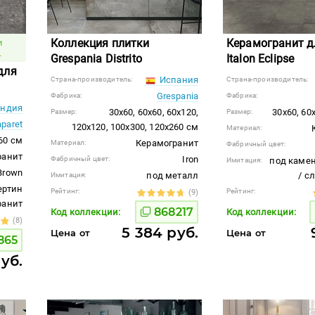
Коллекция плитки
Керамогранит д
и
.
Grespania Distrito
Italon Eclipse
для
Испания
Страна-производитель:
Страна-производитель:
Grespania
Фабрика:
Фабрика:
ндия
30x60, 60x60, 60x120,
30x60, 60
Размер:
Размер:
aparet
120x120, 100x300, 120x260 см
Материал:
60 см
Керамогранит
Материал:
Фабричный цвет:
ранит
Iron
Фабричный цвет:
под камен
Имитация:
Brown
под металл
/ с
Имитация:
ертин
Рейтинг:
Рейтинг:
(9)
гранит
868217
Код коллекции:
Код коллекции:
(8)
5 384 руб.
Цена от
Цена от
865
руб.