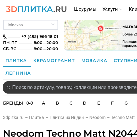
3D
ПЛИТКА
.RU
Шоурумы
Услуги
Кл
+7 (495) 966-18-01
ПН-ПТ
8:00—20:00
СБ-ВС
8:00—20:00
ПЛИТКА
КЕРАМОГРАНИТ
МОЗАИКА
СТУПЕН
ЛЕПНИНА
БРЕНДЫ
0-9
A
B
C
D
E
F
G
3dplitka.ru
–
Плитка
–
Плитка из Индии
–
Neodom
–
Techno Matt
Neodom Techno Matt N20449