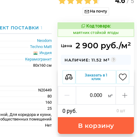
4.6
/ 5
На почту
Код товара:
934249
ЕКТ ПОСТАВКИ
1
Код товара:
маятник стойкой ягоды
Neodom
2 900 руб./м²
Цена
Techno Matt
Индия
Керамогранит
НАЛИЧИЕ: 11.52 М²
80x160 см
Заказать в 1
клик
N20449
м²
80
160
25
0 руб.
0 шт
ной, Для коридора и кухни,
 общественных помещений
В корзину
Нет