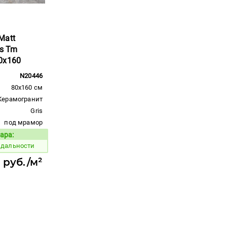
Matt
is Tm
0x160
N20446
80x160 см
Керамогранит
Gris
под мрамор
ара:
Код товара:
 дальности
 руб./м²