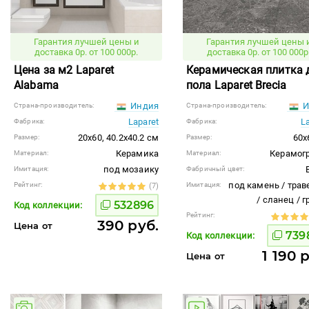
Гарантия лучшей цены и
Гарантия лучшей цены 
доставка 0р. от 100 000р.
доставка 0р. от 100 000р
Цена за м2 Laparet
Керамическая плитка 
Alabama
пола Laparet Brecia
Индия
И
Страна-производитель:
Страна-производитель:
Laparet
L
Фабрика:
Фабрика:
20x60, 40.2x40.2 см
60x
Размер:
Размер:
Керамика
Керамог
Материал:
Материал:
под мозаику
Имитация:
Фабричный цвет:
под камень / трав
Рейтинг:
Имитация:
(7)
/ сланец / 
532896
Код коллекции:
Рейтинг:
390 руб.
Цена от
739
Код коллекции:
1 190 
Цена от