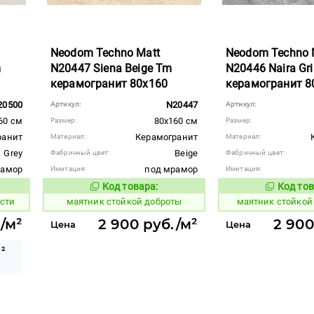
Neodom Techno Matt
Neodom Techno 
m
N20447 Siena Beige Tm
N20446 Naira Gr
керамогранит 80x160
керамогранит 8
20500
N20447
Артикул:
Артикул:
60 см
80x160 см
Размер:
Размер:
ранит
Керамогранит
Материал:
Материал:
Grey
Beige
Фабричный цвет:
Фабричный цвет:
рамор
под мрамор
Имитация:
Имитация:
Код товара:
Код тов
934247
934246
вара:
Код товара:
ости
маятник стойкой доброты
маятник стойкой
/м²
2 900 руб./м²
2 900
Цена
Цена
²