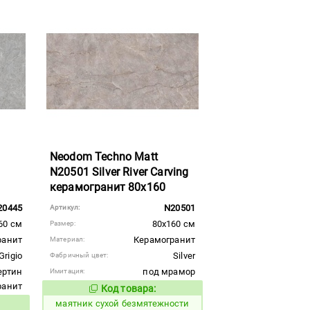
Neodom Techno Matt
N20501 Silver River Carving
керамогранит 80x160
20445
N20501
Артикул:
60 см
80x160 см
Размер:
ранит
Керамогранит
Материал:
Grigio
Silver
Фабричный цвет:
ертин
под мрамор
Имитация:
гранит
Код товара:
934254
Код товара:
маятник сухой безмятежности
вара: