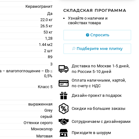
Керамогранит
СКЛАДСКАЯ ПРОГРАММА
Да
Узнайте о наличии и
22.0 кг
свойствах товара
26.5 кг
53 кг
Спросить
1,28
1.44 м2
Подберите мне плитку
2 шт
R9
3
Доставка по Москве 1-5 дней,
a – влагопоглощение – Eb ≤
по России 5-10 дней
0,5%
Оплата наличными, картой,
по счету с НДС
Класс 5
Дизайн-проект в подарок
выраженная
Скидки на большие заказы
Grey
серый
Сотрудничаем с дизайнерами
Оттенки серого
Моноколор
Приходите в шоурум
Матовая