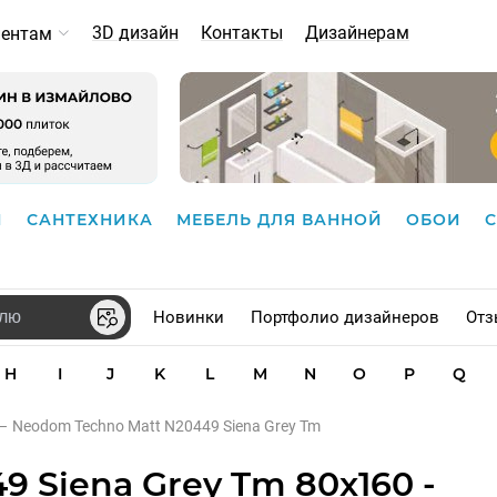
3D дизайн
Контакты
Дизайнерам
иентам
И
САНТЕХНИКА
МЕБЕЛЬ ДЛЯ ВАННОЙ
ОБОИ
Новинки
Портфолио дизайнеров
Отз
H
I
J
K
L
M
N
O
P
Q
–
Neodom Techno Matt N20449 Siena Grey Tm
 Siena Grey Tm 80x160 -