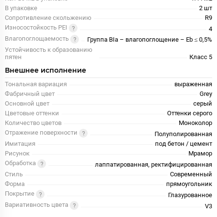
В упаковке
2 шт
Сопротивление скольжению
R9
Износостойкость PEI
4
Влагопоглощаемость
Группа BIa – влагопоглощение – Eb ≤ 0,5%
Устойчивость к образованию
пятен
Класс 5
Внешнее исполнение
Тональная вариация
выраженная
Фабричный цвет
Grey
Основной цвет
серый
Цветовые оттенки
Оттенки серого
Количество цветов
Моноколор
Отражение поверхности
Полуполированная
Имитация
под бетон / цемент
Рисунок
Мрамор
Обработка
лаппатированная, ректифицированная
Стиль
Современный
Форма
прямоугольник
Покрытие
Глазурованное
Вариативность цвета
V3