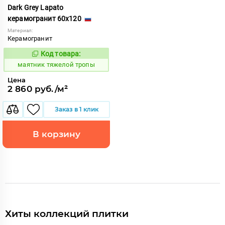
Dark Grey Lapato
керамогранит 60x120
Материал:
Керамогранит
Код товара:
935358
Код:
маятник тяжелой тропы
Цена
2 860 руб./м²
Заказ в 1 клик
В корзину
Хиты коллекций плитки