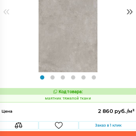
«
»
Код товара:
935355
Код:
маятник тяжелой ткани
2 860 руб./м²
Цена
Заказ в 1 клик