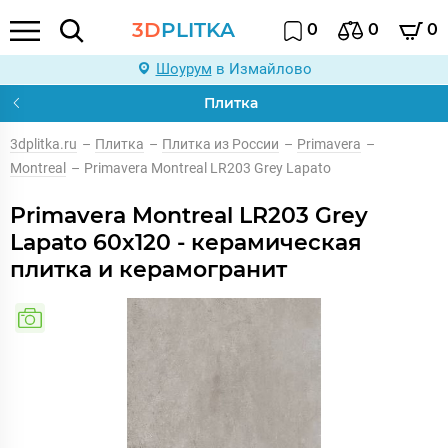
3D
PLITKA
0
0
0
Шоурум
в Измайлово
Плитка
3dplitka.ru
–
Плитка
–
Плитка из России
–
Primavera
–
Montreal
–
Primavera Montreal LR203 Grey Lapato
Primavera Montreal LR203 Grey
Lapato 60x120 - керамическая
плитка и керамогранит