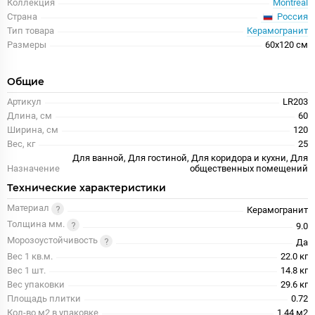
Коллекция
Montreal
Россия
Страна
Тип товара
Керамогранит
Размеры
60x120 см
Общие
Артикул
LR203
Длина, см
60
Ширина, см
120
Вес, кг
25
Для ванной, Для гостиной, Для коридора и кухни, Для
Назначение
общественных помещений
Технические характеристики
Материал
Керамогранит
Толщина мм.
9.0
Морозоустойчивость
Да
Вес 1 кв.м.
22.0 кг
Вес 1 шт.
14.8 кг
Вес упаковки
29.6 кг
Площадь плитки
0.72
Кол-во м2 в упаковке
1.44 м2