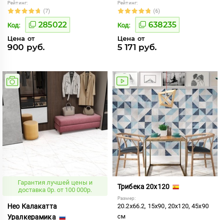
Рейтинг:
Рейтинг:
(7)
(6)
285022
638235
Код:
Код:
Цена от
Цена от
900 руб.
5 171 руб.
Гарантия лучшей цены и
Трибека 20x120
доставка 0р. от 100 000р.
Размер:
Нео Калакатта
20.2x66.2, 15x90, 20x120, 45x90
см
Уралкерамика