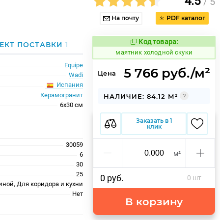
4.5
/ 5
На почту
PDF каталог
Код товара:
936094
ЕКТ ПОСТАВКИ
1
Код товара:
маятник холодной скуки
Equipe
5 766 руб./м²
Цена
Wadi
Испания
Керамогранит
НАЛИЧИЕ: 84.12 М²
6x30 см
Заказать в 1
клик
30059
м²
6
30
25
0 руб.
0 шт
иной, Для коридора и кухни
Нет
В корзину