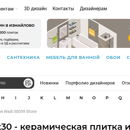
3D дизайн
Контакты
Дизайнерам
иентам
И
САНТЕХНИКА
МЕБЕЛЬ ДЛЯ ВАННОЙ
ОБОИ
Новинки
Портфолио дизайнеров
Отз
H
I
J
K
L
M
N
O
P
Q
pe Wadi 30059 Stone
x30 - керамическая плитка 