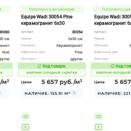
!
Популярно у дизайнеров!
Популярно у ди
Equipe Wadi 30054 Pine
Equipe Wadi 300
керамогранит 6x30
керамогранит 6
30060
30054
Артикул:
Артикул:
30 см
6x30 см
Размер:
Размер:
ранит
Керамогранит
Материал:
Материал:
Noir
Pine
Фабричный цвет:
Фабричный цвет:
ругое
другое
Имитация:
Имитация:
Код товара:
Код тов
936092
936093
вара:
Код товара:
ки
маятник холодной скрипки
маятник холодной
/м²
5 657 руб./м²
5 657
Цена
Цена
НАЛИЧИЕ: 155.91 М²
НАЛИЧИЕ: 221