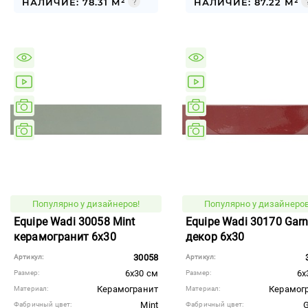
НАЛИЧИЕ: 78.31 М²
НАЛИЧИЕ: 87.22 М²
Популярно у дизайнеров!
Популярно у дизайнеров
Equipe Wadi 30058 Mint
Equipe Wadi 30170 Garn
керамогранит 6x30
декор 6x30
30058
Артикул:
Артикул:
6x30 см
6x
Размер:
Размер:
Керамогранит
Керамог
Материал:
Материал:
Mint
G
Фабричный цвет:
Фабричный цвет: