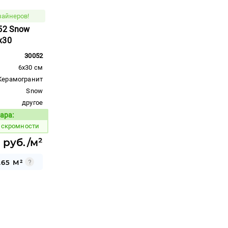
зайнеров!
52 Snow
x30
30052
6x30 см
Керамогранит
Snow
другое
ара:
Код товара:
 скромности
 руб./м²
.65 М²