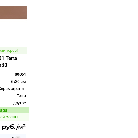
зайнеров!
1 Terra
x30
30061
6x30 см
Керамогранит
Terra
другое
ара:
Код товара:
ной сосны
 руб./м²