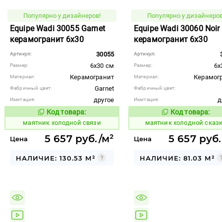
Популярно у дизайнеров!
Популярно у дизайнеров
Equipe Wadi 30055 Garnet
Equipe Wadi 30060 Noir
керамогранит 6x30
керамогранит 6x30
30055
Артикул:
Артикул:
6x30 см
6x
Размер:
Размер:
Керамогранит
Керамог
Материал:
Материал:
Garnet
Фабричный цвет:
Фабричный цвет:
другое
д
Имитация:
Имитация:
Код товара:
Код товара:
936086
936090
Код товара:
Код то
маятник холодной связи
маятник холодной сказ
5 657 руб./м²
5 657 руб.
Цена
Цена
НАЛИЧИЕ: 130.53 М²
НАЛИЧИЕ: 81.03 М²