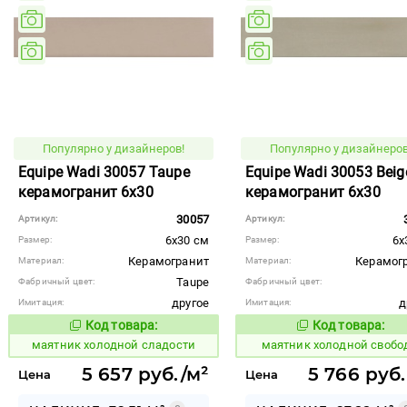
Популярно у дизайнеров!
Популярно у дизайнеров
Equipe Wadi 30057 Taupe
Equipe Wadi 30053 Beig
керамогранит 6x30
керамогранит 6x30
30057
Артикул:
Артикул:
6x30 см
6x
Размер:
Размер:
Керамогранит
Керамог
Материал:
Материал:
Taupe
Фабричный цвет:
Фабричный цвет:
другое
д
Имитация:
Имитация:
Код товара:
Код товара:
936095
936085
Код товара:
Код то
маятник холодной сладости
маятник холодной свобо
5 657 руб./м²
5 766 руб.
Цена
Цена