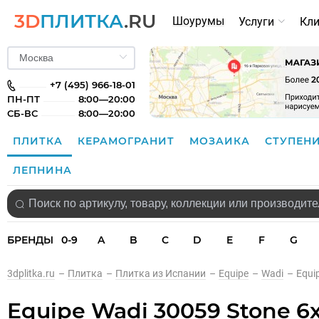
3D
ПЛИТКА
.RU
Шоурумы
Услуги
Кл
+7 (495) 966-18-01
ПН-ПТ
8:00—20:00
СБ-ВС
8:00—20:00
ПЛИТКА
КЕРАМОГРАНИТ
МОЗАИКА
СТУПЕН
ЛЕПНИНА
БРЕНДЫ
0-9
A
B
C
D
E
F
G
3dplitka.ru
–
Плитка
–
Плитка из Испании
–
Equipe
–
Wadi
–
Equi
Equipe Wadi 30059 Stone 6