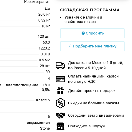
Керамогранит
Да
СКЛАДСКАЯ ПРОГРАММА
20.0 кг
Узнайте о наличии и
0.32 кг
свойствах товара
10 кг
Спросить
120 шт
60.0
Подберите мне плитку
1223.2
0,018
0.5 м2
Доставка по Москве 1-5 дней,
28 шт
по России 5-10 дней
R9
Оплата наличными, картой,
4
по счету с НДС
a – влагопоглощение – Eb ≤
0,5%
Дизайн-проект в подарок
Класс 5
Скидки на большие заказы
Сотрудничаем с дизайнерами
6
выраженная
Приходите в шоурум
Stone