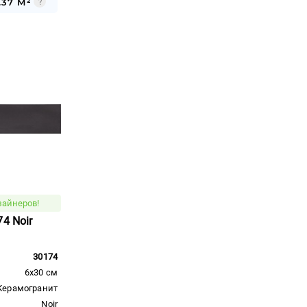
.37 М²
зайнеров!
74 Noir
30174
6x30 см
Керамогранит
Noir