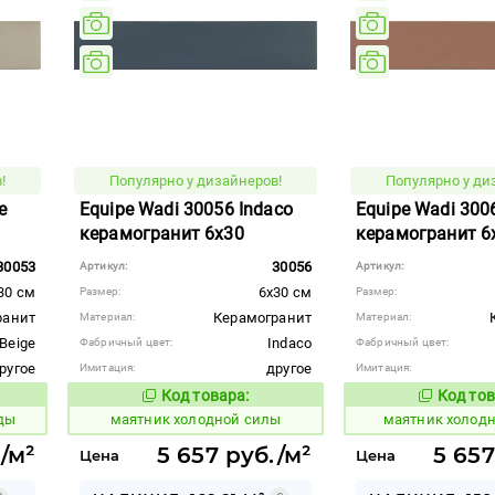
!
Популярно у дизайнеров!
Популярно у ди
e
Equipe Wadi 30056 Indaco
Equipe Wadi 3006
керамогранит 6x30
керамогранит 6
30053
30056
Артикул:
Артикул:
30 см
6x30 см
Размер:
Размер:
ранит
Керамогранит
Материал:
Материал:
Beige
Indaco
Фабричный цвет:
Фабричный цвет:
ругое
другое
Имитация:
Имитация:
Код товара:
Код тов
936088
936097
вара:
Код товара:
ды
маятник холодной силы
маятник холод
/м²
5 657 руб./м²
5 657
Цена
Цена