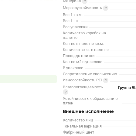
Материал
Морозоустойчивость
Вес 1 кв.м.
Вес 1 шт.
Вес упаковки
Количество коробок на
палетте
Кол-во в палетте кв.м.
Количество кг. в палетте
Площадь плитки
Кол-во м2 в упаковке
В упаковке
Сопротивление скольжению
Износостойкость PEI
Влагопоглощаемость
Группа BI
Устойчивость к образованию
пятен
Внешнее исполнение
Количество Лиц
Тональная вариация
Фабричный цвет