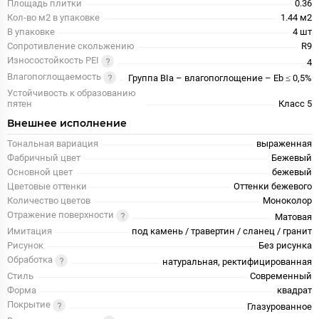
Площадь плитки
0.36
Кол-во м2 в упаковке
1.44 м2
В упаковке
4 шт
Сопротивление скольжению
R9
Износостойкость PEI
4
Влагопоглощаемость
Группа BIa – влагопоглощение – Eb ≤ 0,5%
Устойчивость к образованию
пятен
Класс 5
Внешнее исполнение
Тональная вариация
выраженная
Фабричный цвет
Бежевый
Основной цвет
бежевый
Цветовые оттенки
Оттенки бежевого
Количество цветов
Моноколор
Отражение поверхности
Матовая
Имитация
под камень / травертин / сланец / гранит
Рисунок
Без рисунка
Обработка
натуральная, ректифицированная
Стиль
Современный
Форма
квадрат
Покрытие
Глазурованное