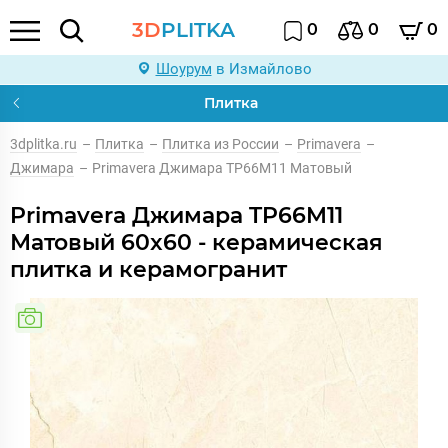
3D
PLITKA
0
0
0
Шоурум
в Измайлово
Плитка
3dplitka.ru
–
Плитка
–
Плитка из России
–
Primavera
–
Джимара
–
Primavera Джимара TP66M11 Матовый
Primavera Джимара TP66M11
Матовый 60x60 - керамическая
плитка и керамогранит